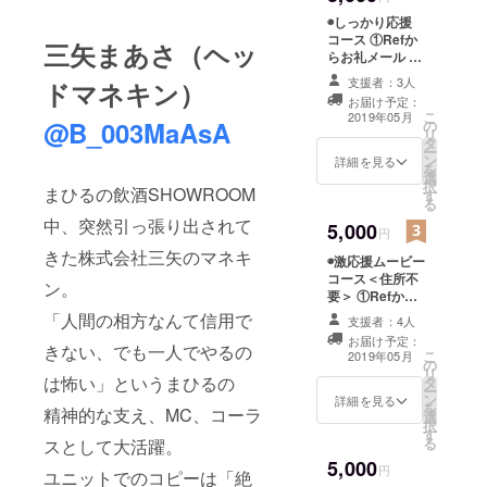
ジットに掲載す
◉しっかり応援
るお名前（HN
コース ①Refか
私はミッ
三矢まあさ（ヘッ
可）をお伝えく
らお礼メール ②
ださい。
ション系ス
ミュージックビ
支援者：3人
ドマネキン）
デオ撮影時の
クールで宗
お届け予定：
チェキ１枚 ②
教（キリス
こ
2019年05月
@B_003MaAsA
の
ミュージックビ
リ
ト教）を、
タ
デオにお名前ク
ー
ン
レジット ※メー
詳細を見る
美術大学で
を
選
ルアドレス、住
択
美術の勉強
まひるの飲酒SHOWROOM
す
所、クレジット
る
をしてきま
に掲載するお名
中、突然引っ張り出されて
5,000
前（HN可）をお
円
した。とも
伝えください。
きた株式会社三矢のマネキ
に衣食住に
◉激応援ムービー
コース＜住所不
直接は関わ
ン。
要＞ ①Refから
らないもの
お礼メール ②ワ
「人間の相方なんて信用で
支援者：4人
ンマンライブご
ですが、宗
お届け予定：
招待 ③ミュー
きない、でも一人でやるの
教も美術も
こ
2019年05月
の
ジックビデオに
リ
ずっと昔か
は怖い」というまひるの
タ
お名前クレジッ
ー
ン
ト ④ミュージッ
詳細を見る
ら多くの人
を
精神的な支え、MC、コーラ
選
クビデオで使わ
択
を救うもの
す
なかった裏シー
る
スとして大活躍。
です。無宗
ン動画 （メール
5,000
に限定公開
円
ユニットでのコピーは「絶
教者が増