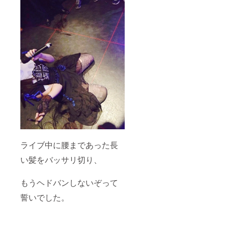
れ着きまし
たが、
このまま
「アートで
生きていけ
るのか」と
考えている
タイミング
で、
芸能事務所
にスカウト
され、芸能
に生きると
ライブ中に腰まであった長
いう選択肢
い髪をバッサリ切り、
を得まし
た。
もうヘドバンしないぞって
ここでも
「変」は
誓いでした。
「個性」と
して受け入