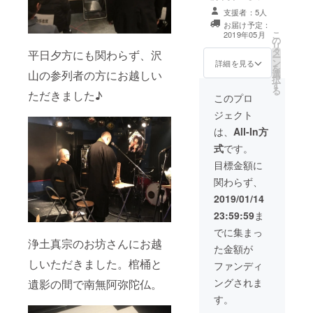
と言われ続
マンライブご招
デオで使わな
く、15分程度の
支援者：5人
け、
待 ②2019年1月
かった裏シーン
観覧になる予定
お届け予定：
19日[土]開催謎
動画 （メールに
自意識をこ
です。
こ
2019年05月
の
解きゲームオフ
限定公開
リ
じらせて
タ
会に無料参加 ③
平日夕方にも関わらず、沢
YouTubeのアド
ー
「自分の居
ン
ミュージックビ
詳細を見る
レスを送らせて
を
山の参列者の方にお越しい
選
デオにお名前ク
いただきます）
場所はどこ
択
す
レジット ※取り
⑥ミュージック
る
なのか」を
ただきました♪
置きチケット、
このプロ
ビデオまひる手
クレジットに掲
よく考える
書き絵コンテコ
ジェクト
載するお名前
ピー ⑦ワンマン
子どもでし
（HN可）をお伝
は、
All-In方
告知ポスター ⑧
た。
えください。 ※
ミュージックビ
式
です。
お申し込みは1月
デオにお名前ク
19日午後にオフ
目標金額に
レジット ⑨ワン
やりたいこ
会参加できる方
マンライブのリ
関わらず、
とをやり、
に限ります。
ハーサル一部ご
2019/01/14
招待 ⑩貴方のリ
思ったこと
クエスト曲一曲
23:59:59
ま
を言うだけ
歌唱CD ※メー
で異物とし
でに集まっ
ル、ご住所、チ
浄土真宗のお坊さんにお越
ケット取り置き
て排除され
た金額が
&クレジットに
しいただきました。棺桶と
る世界に
ファンディ
掲載するお名前
（HN可）をお伝
ずっと居心
ングされま
遺影の間で南無阿弥陀仏。
えください。 ※
地の悪さを
す。
リハーサルは全
感じていま
てではなく、15