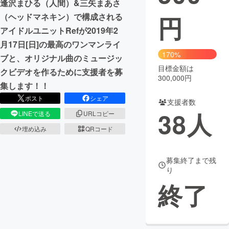
逢沢まひる（人間）&三矢まあさ
円
（ヘッドマネキン）で構成される
まちづくり・地域活性化
アイドルユニットRefが2019年2
月17日[日]の最高のワンマンライ
CAMPFIRE for Social Good
CAMPFIRE Creation
170%
ブと、オリジナル曲のミュージッ
CAMPFIREふるさと納税
machi-ya
コミュニティ
目標金額は
クビデオを作るために支援者を募
300,000円
集します！！
ポスト
シェア
支援者数
38
人
LINEで送る
URLコピー
埋め込み
QRコード
募集終了まで残
り
終了