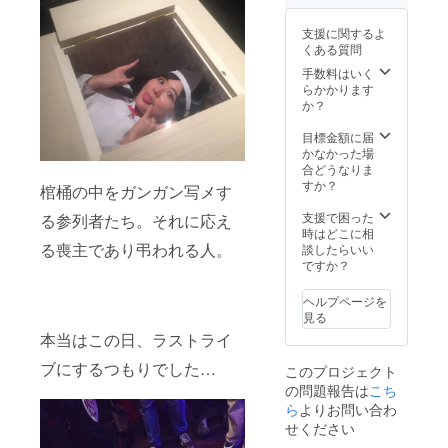
分程度の観覧に
した。そん
なる予定です。
支援に関するよ
な時に出会
※リクエストはカ
くある質問
えたのが現
ラオケ
手数料はいく
JOYSOUNDに
代アート
らかかります
入っている曲に
で、
か？
限ります。
コンセプ
目標金額に届
チュアル
かなかった場
アートに自
合どうなりま
すか？
棺桶の中をガンガン写メす
己表現の喜
びを学びま
支援で困った
る参列者たち。それに応え
時はどこに相
した。
る喪主であり弔われる人。
談したらいい
現代アート
ですか？
界、変な人
ばっかり
ヘルプページを
見る
だった。
本当はこの日、ラストライ
東京藝大に
ブにするつもりでした…
落ち、浪人
このプロジェクト
も許されな
の問題報告は
こち
ら
よりお問い合わ
かったので
せください
女子美に流