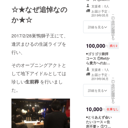
レスを送らせて
うなライブ
らお礼メール ②
いただきます）
支援者：0人
☆★なぜ追悼なの
ワンマン告知ポ
を目指して
⑥ワンマンライ
お届け予定：
スター ③ミュー
活動してい
こ
ブのリハーサル
2019年05月
か★☆
の
ジックビデオ
リ
一部ご招待 ⑦
ます。
タ
DVD（サイン入
ー
ミュージックビ
ン
り） ④ワンマン
詳細を見る
を
デオにお名前ク
選
ライブご招待 ⑤
択
レジット ※メー
♪♪♪♪♪
2017/2/28巣鴨獅子王にて、
す
ミュージックビ
る
ルアドレス、ク
デオで使わな
レジットに掲載
逢沢まひるの生誕ライブを
100,000
かった裏シーン
円
残り2
私は物心つ
するお名前（HN
動画 （メールに
行い、
可）をお伝えく
いたころか
◉ゴリゴリ崇拝
限定公開
ださい。 ※リ
コース ①Refか
YouTubeのアド
ら周囲から
ハーサルは全て
ら貴方へのお礼
レスを送らせて
そのオープニングアクトと
「変な子」
ではなく、15分
動画メッセージ
いただきます）
支援者：1人
程度の観覧にな
「変わった
（メールにオン
して地下アイドルとしては
⑥ワンマンライ
る予定です。
お届け予定：
ラインストレー
ブのリハーサル
子」と言わ
こ
2019年06月
珍しい
生前葬
を行いまし
の
ジのアドレスを
一部ご招待 ⑦
リ
れ続け、
タ
送らせていただ
ミュージックビ
ー
た。
ン
きます） ②ワン
詳細を見る
母親に「育
デオにお名前ク
を
選
マンライブご招
レジット ※メー
て方を間違
択
す
待 ③ミュージッ
ルアドレス、ご
る
えた」「お
クビデオ撮影時
住所、クレジッ
10,000
チェキ１枚 ④
トに掲載するお
前は愛玩
円
在庫なし
ミュージックビ
名前（HN可）を
ペット/ぬい
◉とりあえず会い
デオDVD（サイ
お伝えくださ
たいコース＜住
ぐるみだ」
ン入り） ⑤
い。 ※リハーサ
所不要＞ ①ワン
ミュージックビ
ルは全てではな