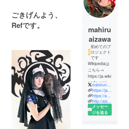
ごきげんよう、
Refです。
mahiru
aizawa
初めてのプ
ロジェクト
です
Wikipediaは
こちら→
https://ja.wiki
pedia.org/wi
mahirun_Ai
ki/逢沢まひ
https://ja.wikipedia.org/wiki/逢沢まひる
る
https://ameblo.jp/aizawamahirun
http://aizawamahiru.web.fc2.com/ref.html
メッセー
ごきげんよ
ジを送る
う！逢沢ま
ひるです♪
16年間女子