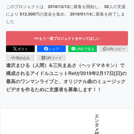
このプロジェクトは、
2018/12/12
に募集を開始し、
38
人の支援
により
512,500
円の資金を集め、
2019/01/14
に募集を終了しま
した
もう一度プロジェクトをやってほしい
ポスト
シェア
LINEで送る
URLコピー
埋め込み
QRコード
逢沢まひる（人間）&三矢まあさ（ヘッドマネキン）で
構成されるアイドルユニットRefが2019年2月17日[日]の
最高のワンマンライブと、オリジナル曲のミュージック
ビデオを作るために支援者を募集します！！
エ
ン
タ
メ
領