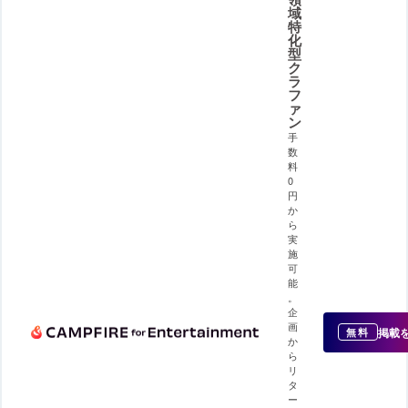
域
特
化
型
ク
ラ
フ
ァ
ン
手
数
料
0
円
か
ら
実
施
可
能
。
企
画
掲載
無料
か
ら
リ
タ
ー