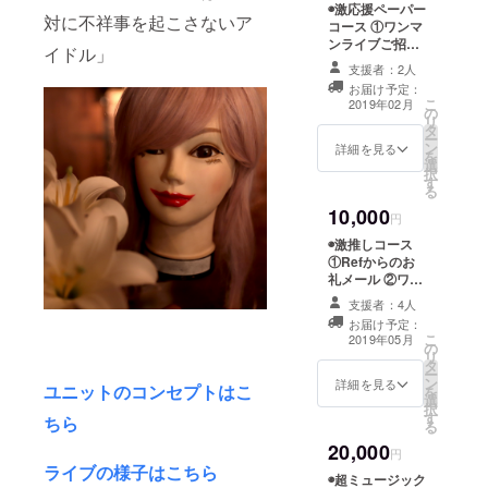
YouTubeのアド
◉激応援ペーパー
え、美術館
レスを送らせて
対に不祥事を起こさないア
コース ①ワンマ
いただきます）
も過疎化し
ンライブご招待
イドル」
※メールアドレ
ている今の
②ミュージック
ス・ライブチ
支援者：2人
ビデオ撮影時
日本で、人
ケット取り置き
お届け予定：
チェキ１枚 ③ワ
こ
とクレジット可
2019年02月
の心を救う
の
ンマン告知ポス
リ
のお名前（HN
タ
ター ④ミュー
ものは何
ー
可）をご記載く
ン
ジックビデオに
詳細を見る
か。私は芸
を
ださい。
選
お名前クレジッ
択
能だと考え
す
ト ※ご住所と、
る
チケット取り置
ます。難解
10,000
き&クレジット
円
な美術より
に掲載するお名
◉激推しコース
消費しやす
前（HN可）をお
①Refからのお
伝えください。
い芸能、曖
礼メール ②ワン
マンライブご招
昧な神より
支援者：4人
待 ③ミュージッ
実在するア
お届け予定：
クビデオ撮影時
こ
2019年05月
イドル。宗
の
チェキ１枚 ④
リ
タ
ミュージックビ
教も美術も
ー
ン
デオDVD（サイ
詳細を見る
ユニットのコンセプトはこ
を
私は大好き
選
ン入り） ⑤
択
す
ミュージックビ
です。それ
ちら
る
デオで使わな
らを否定し
20,000
かった裏シーン
円
ているので
ライブの様子はこちら
動画 （メールに
◉超ミュージック