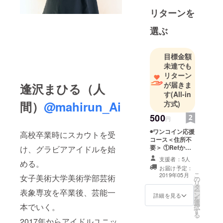
校に通って
リターンを
きたグラビ
アアイドル
選ぶ
として活
動、のちに
目標金額
セルフプロ
未達でも
デュースで
リターン
Refというア
が届きま
逢沢まひる（人
す
(All-in
イドルユ
間）
@mahirun_Ai
方式)
ニットを立
ち上げまし
500
円
た。
◉ワンコイン応援
高校卒業時にスカウトを受
1994年3月2
コース＜住所不
要＞ ①Refから
け、グラビアアイドルを始
日生まれ。
お礼メール ②
支援者：5人
白百合学園
める。
ミュージックビ
お届け予定：
小〜高卒。
デオにお名前ク
こ
2019年05月
女子美術大学美術学部芸術
の
レジット ※クレ
女子美術大
リ
タ
ジットに掲載す
ー
表象専攻を卒業後、芸能一
学芸術学部
ン
るお名前（HN
詳細を見る
を
選
可）をお伝えく
美術学科芸
本でいく。
択
す
ださい。
術表象専攻
る
2017年からアイドルユニッ