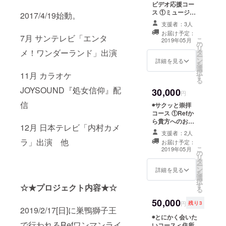
限定公開
はなく、需
ビデオ応援コー
YouTubeのアド
ス ①ミュージッ
要の高まり
2017/4/19始動。
レスを送らせて
クビデオ
が芸能・ア
いただきます）
支援者：3人
DVD（サイン入
⑥ミュージック
お届け予定：
イドルにあ
り） ②ミュー
7月 サンテレビ「エンタ
こ
ビデオにお名前
2019年05月
の
ジックビデオで
るのではな
リ
クレジット ※
メ！ワンダーランド」出演
タ
使わなかった裏
ー
メールアドレ
いかと考
ン
シーン動画
詳細を見る
を
ス・ライブチ
え、自分な
選
（メールに限定
択
ケット取り置き
11月 カラオケ
す
公開YouTubeの
りの表現を
る
とクレジット可
アドレスを送ら
JOYSOUND『処女信仰』配
のお名前（HN
探しながら
30,000
せていただきま
円
可）をご記載く
す） ③ミュー
活動を続け
信
ださい。
◉サクッと崇拝
ジックビデオま
てきまし
コース ①Refか
ひる手書き絵コ
ら貴方へのお礼
た。
ンテコピー ④
12月 日本テレビ「内村カメ
お手紙 ②ワンマ
ミュージックビ
支援者：2人
ンライブご招待
ラ」出演 他
デオ撮影時チェ
お届け予定：
③ミュージック
グラビアア
こ
キ２枚 ⑤ミュー
2019年05月
の
ビデオ撮影時
イドルをし
リ
ジックビデオに
タ
チェキ１枚 ④
ー
お名前クレジッ
ながら自身
ン
ミュージックビ
詳細を見る
を
ト ※メール、ご
選
デオDVD（サイ
でも女性
択
住所、チケット
す
ン入り） ⑤
☆★プロジェクト内容★☆
る
取り置き&クレ
ポートレー
ミュージックビ
ジットに掲載す
50,000
トを嗜み、
デオで使わな
円
残り3
るお名前（HN
2019/2/17[日]に巣鴨獅子王
かった裏シーン
自費で写真
可）をお伝えく
◉とにかく会いた
動画 （メールに
ださい。
展・作品展
で行われるRefワンマンライ
いコース＜住所