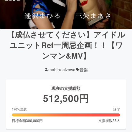
【成仏させてください】アイドル
ユニットRef一周忌企画！！【ワ
ンマン&MV】
mahiru aizawa
音楽
現在の支援総額
512,500
円
終了
170
%達成
目標金額
300,000
円
支援者数
38
人