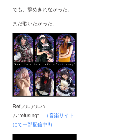
れられ、新
たな表現の
でも、辞めきれなかった。
世界を知り
ました。
まだ歌いたかった。
ずっとどこ
の仲間にも
入れてもら
えなかった
私を受け入
れてくれた
のが芸能、
アイドル活
動でした。
私はアイド
ルが大好き
です！！
Refフルアルバ
ム"refusing"
（音楽サイト
にて一部配信中!!）