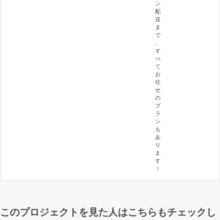
ン
配
送
ま
で
、
す
べ
て
お
任
せ
の
プ
ラ
ン
も
あ
り
ま
す
！
このプロジェクトを見た人はこちらもチェックし