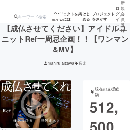
新
ロ
規
グ
会
プロジェクトを掲
はじ
プロジェクト
/
載するには
める
をさがす
イ
員
ン
登
【成仏させてください】アイドルユ
録
ニットRef一周忌企画！！【ワンマン
&MV】
人気のプロ
注目のリ
注目の新着プロ
募集終了が近いプ
もうすぐ公開
ジェクト
ターン
ジェクト
ロジェクト
されます
mahiru aizawa
音楽
アート・写真
音楽
現在の支援総
テクノロジー・ガジェット
ゲーム・サ
額
512,
映像・映画
書籍・雑誌
500
ビジネス・起業
チャレンジ