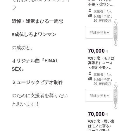
限定公開
不要＞ ①ワンマ
YouTubeのアド
などを開催
ブ
ンライブご招待
レスを送らせて
支援者：1人
しました。
②新宿駅から１
いただきます）
お届け予定：
Refというア
時間半以内の範
⑥ミュージック
追悼・逢沢まひる一周忌
こ
2019年05月
の
囲で逢沢まひる
ビデオまひる手
イドルユ
リ
タ
リクエスト撮影
書き絵コンテコ
ー
ニットでは
ン
会２時間 ③
詳細を見る
ピー ⑦ワンマン
#成仏しろよワンマン
を
選
ミュージックビ
シスター風
ポスター ⑧
択
す
デオにお名前ク
ミュージックビ
の衣装に身
る
レジット ※②は
の成功と、
デオにお名前ク
70,000
を包み、偶
メール上にて詳
円
レジット ※メー
細を決定。
ル、ご住所、チ
像として
◉ガチ恋（モノは
オリジナル曲『FINAL
1/15~2/15（応相
ケット取り置き
嵩張る）コース
「まあさ」
談）の
&クレジットに
＜住所不要＞
SEX』
というヘッ
10:00~22:00を
掲載するお名前
①Refからお礼
予定。平日の方
支援者：1人
（HN可）をお伝
ドマネキン
メール ②Refか
がいいかも。
えください。
お届け予定：
ミュージックビデオ制作
ら貴方へお礼ボ
をアイドル
こ
※②逢沢の交通費
2019年05月
の
イス ③Refから
リ
は含まれますの
としてデ
タ
貴方へお礼動画
ー
で別途請求はあ
のために支援者を募りたい
ビューさ
ン
④ワンマンライ
詳細を見る
を
りません。支援
選
ブご招待 ⑤
せ、シン
択
者様の交通費は
と思います！
す
ミュージックビ
る
ご自身でご負担
フォニック
デオで使わな
ください。 ※ク
70,000
かった裏シーン
メタルやラ
円
レジットに掲載
動画 （メールに
ウドロック
するお名前（HN
◉ガチ恋（思い出
限定公開
可）をお伝えく
はモノに宿る）
でミサのよ
YouTubeのアド
ださい。
コース ①Refか