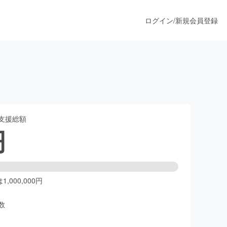
ログイン
/
新規会員登録
うすぐ公開されます
支援総額
プロダクト
円
ファッション
スポーツ
,000,000円
数
ア
ソーシャルグッド
人