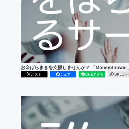
まちづくり・地域活性化
お金ばらまきを支援しませんか？ 「MoneyShow
ポスト
シェア
LINEで送る
URLコ