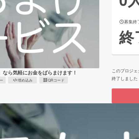
募集終
CAMPFIRE for Social Good
CAMPFIRE Creation
終
CAMPFIREふるさと納税
machi-ya
コミュニティ
このプロジェ
er」なら気軽にお金をばらまけます！
終了しました
ピー
埋め込み
QRコード