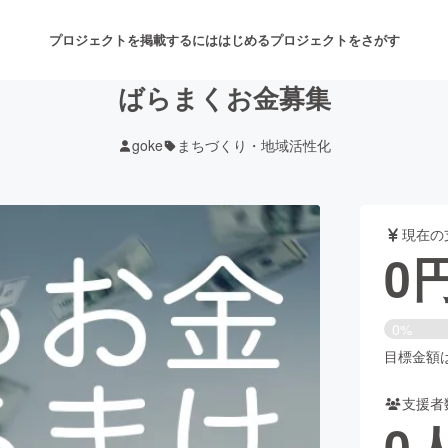
プロジェクトを掲載するには
はじめる
プロジェクトをさがす
ばらまくお金募集
goke
まちづくり・地域活性化
注目のリターン
注目の新着プロジェクト
募集終了が近いプロジェクト
も
現在の
音楽
舞台・パフォーマンス
0
ゲーム・サービス開発
フード・飲食店
0%
書籍・雑誌出版
アニメ・漫画
目標金額は1
支援者
チャレンジ
ビューティー・ヘルスケ
0