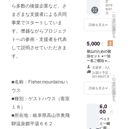
ビス ●
定：
戸畑48-4
ら多数の後援企業など、さ
フィッ
2019
年07
シング
こ
月
まざまな支援者による共同
ポイン
の
リ
クラウド
トご案
タ
事業でスタートしていま
ー
内 ※有
ファンディ
ン
詳細を見る
を
効期限
選
す。僭越ながらプロジェク
ング管理
択
(２０１
す
る
SOSEN
９年７
トへの参画・支援者を代表
月〜２
5,000
INTERNATI
円
０２０
して説明させていただきま
ONAL 株式
登山のための宿
年１１
す。
会
泊セット ●一泊
月)
一名ご宿泊 ●朝
社
食サービス ●登
支援者：0人
山ポイントご案
お届け予定：
内 ※有効期限 (２
代表取
こ
2019年07月
の
０１９年７月〜
リ
締役 佐野
■名称：Fisher.mountainsハ
タ
２０２０年１１
ー
公彦
ン
月)
詳細を見る
ウス
を
選
■〒477-0032
択
す
■種別：ゲストハウス（客室
る
愛知県東海
6,0
１８）
市加木屋町
00
円
円畑27番地
■所在地：岐阜県高山市奥飛
ペット
の9
騨温泉郷平湯６６２
と一緒
■TEL 0562-
に宿泊