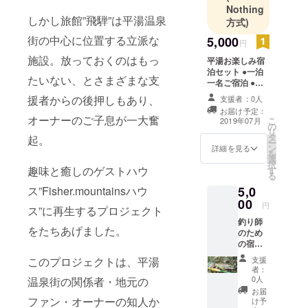
市奥飛騨温
Nothing
泉郷平湯６
しかし旅館”飛騨”は平湯温泉
方式)
６２
街の中心に位置する立派な
5,000
円
■経営・企
施設。放っておくのはもっ
平湯お楽しみ宿
画・・・
泊セット ●一泊
SOSENINTE
たいない、とさまざまな支
一名ご宿泊 ●朝
RNATIONAL
食サービス ●平
援者からの後押しもあり、
支援者：0人
湯温泉入浴チ
株式会社
お届け予定：
ケット付 ※有効
オーナーのご子息が一大奮
こ
2019年07月
所在地：
の
期限 (２０１９年
リ
タ
７月〜２０２０
愛知県東海
起。
ー
ン
年１１月)
詳細を見る
を
市加木屋町
選
択
円畑27番地
趣味と癒しのゲストハウ
す
る
の9
5,0
ス”Fisher.mountainsハウ
■財務・税
00
円
ス”に再生するプロジェクト
務・会計
釣り師
・・・かが
をたちあげました。
のため
の宿泊
やき税理士
セット
法人
支援
このプロジェクトは、平湯
●一泊一
者：
所在地：
名ご宿
0人
温泉街の関係者・地元の
泊 ●朝
愛知県東海
お届
食サー
ファン・オーナーの知人か
け予
市荒尾町木