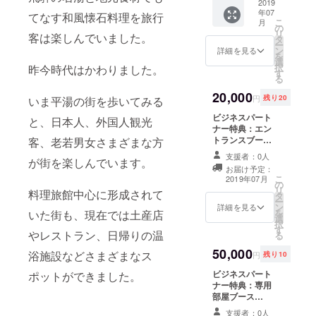
ペット
2019
年07
宿泊専
てなす和風懐石料理を旅行
こ
月
用部屋
の
リ
客は楽しんでいました。
をご提
タ
ー
供 ※有
ン
詳細を見る
を
効期限
選
択
昨今時代はかわりました。
(２０１
す
る
９年７
月〜２
20,000
円
残り20
いま平湯の街を歩いてみる
０２０
年１１
ビジネスパート
と、日本人、外国人観光
月)
ナー特典：エン
トランスブース
客、老若男女さまざまな方
Fisher.mountain
支援者：0人
が街を楽しんでいます。
sハウス建物内エ
お届け予定：
ントランスに準
こ
2019年07月
の
備するブースに
リ
料理旅館中心に形成されて
タ
て、 さまざまな
ー
ン
グッズを販売い
詳細を見る
を
いた街も、現在では土産店
選
ただけます。 ※
択
す
販売商品には弊
やレストラン、日帰りの温
る
社規定の審査が
50,000
ございます。
浴施設などさまざまなス
円
残り10
ビジネスパート
ポットができました。
ナー特典：専用
部屋ブース
Fisher.mountain
支援者：0人