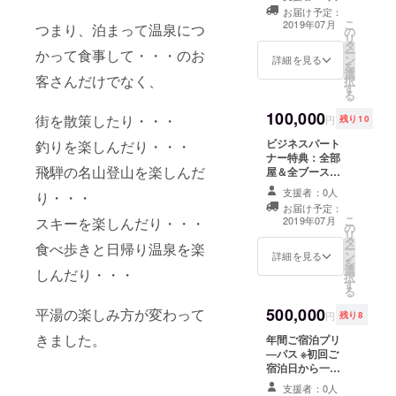
sハウス建物内に
お届け予定：
準備する専用部
こ
2019年07月
つまり、泊まって温泉につ
の
屋の一室にて、
リ
タ
さまざまなグッ
ー
かって食事して・・・のお
ン
ズの販売やコレ
詳細を見る
を
選
クションの展示
客さんだけでなく、
択
す
をしていただけ
る
ます。 釣り専用
100,000
部屋・ペット専
街を散策したり・・・
円
残り10
用部屋などパー
ビジネスパート
釣りを楽しんだり・・・
トナー様のご希
ナー特典：全部
望にあわせたお
飛騨の名山登山を楽しんだ
屋＆全ブース
部屋を用意させ
Fisher.mountain
ていただきま
支援者：0人
り・・・
sハウス建物内に
す。 ※販売商
お届け予定：
準備する全ての
品・展示商品に
こ
スキーを楽しんだり・・・
2019年07月
の
専用部屋及びエ
は弊社規定の審
リ
タ
ントランスに準
査がございま
食べ歩きと日帰り温泉を楽
ー
ン
備するブースに
詳細を見る
す。
を
選
て、さまざまな
しんだり・・・
択
す
グッズの販売や
る
コレクションの
500,000
平湯の楽しみ方が変わって
展示をしていた
円
残り8
だけます。 フロ
きました。
年間ご宿泊プリ
ントエントラン
―パス ※初回ご
スブース・釣り
宿泊日から一年
専用部屋・ペッ
間、いつでも何
ト専用部屋など
支援者：0人
日でもご宿泊い