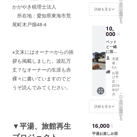
リ
タ
効期限 (２０１９
かがやき税理士法人
ー
ン
年７月〜２０２
詳細を見る
を
選
０年１１月)
所在地：愛知県東海市荒
択
す
る
尾町木戸畑48-4
10,
000
円
ペット
と一緒
※文末にはオーナーからの挨
に宿泊
セット
支援
拶も掲載しました。波乱万
●一泊二
者：
名ご宿
0人
丈？なオーナーの生涯も赤
泊
お届
or 二
け予
裸々に書いていますのでど
泊一名
定：
ご宿泊
2019
うぞ読んでみてください。
年07
●朝食
こ
月
サービ
の
リ
ス ●
タ
ー
ペット
ン
詳細を見る
を
宿泊専
選
択
用部屋
す
る
をご提
▼平湯、旅館再生
16,000
供 ※有
円
効期限
平湯お楽しみ宿
プロジェクト
(２０１