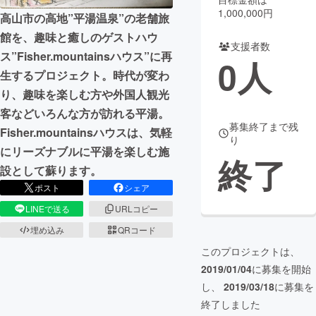
1,000,000円
高山市の高地”平湯温泉”の老舗旅
まちづくり・地域活性化
館を、趣味と癒しのゲストハウ
支援者数
ス”Fisher.mountainsハウス”に再
0
人
CAMPFIRE for Social Good
CAMPFIRE Creation
生するプロジェクト。時代が変わ
CAMPFIREふるさと納税
machi-ya
コミュニティ
り、趣味を楽しむ方や外国人観光
客などいろんな方が訪れる平湯。
募集終了まで残
Fisher.mountainsハウスは、気軽
り
にリーズナブルに平湯を楽しむ施
終了
設として蘇ります。
ポスト
シェア
LINEで送る
URLコピー
埋め込み
QRコード
このプロジェクトは、
2019/01/04
に募集を開始
し、
2019/03/18
に募集を
終了しました