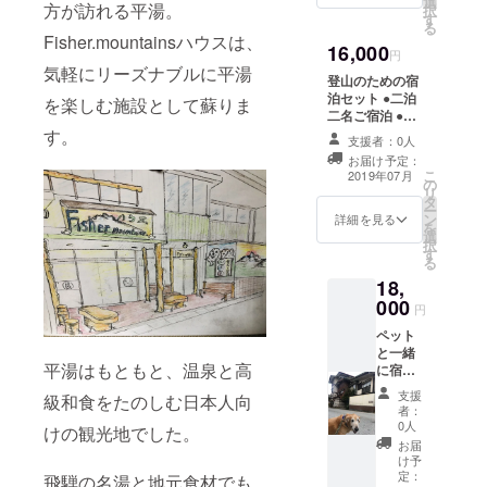
選
方が訪れる平湯。
択
(２０１
す
る
９年７
Fisher.mountainsハウスは、
16,000
月〜２
円
０２０
気軽にリーズナブルに平湯
登山のための宿
年１１
泊セット ●二泊
月)
を楽しむ施設として蘇りま
二名ご宿泊 ●朝
食サービス ●登
す。
支援者：0人
山ポイントご案
お届け予定：
内 ※有効期限 (２
こ
2019年07月
の
０１９年７月〜
リ
タ
２０２０年１１
ー
ン
月)
詳細を見る
を
選
択
す
る
18,
000
円
ペット
と一緒
平湯はもともと、温泉と高
に宿泊
セット
支援
級和食をたのしむ日本人向
●二泊二
者：
名ご宿
0人
けの観光地でした。
泊 ●朝
お届
食サー
け予
ビス ●
定：
飛騨の名湯と地元食材でも