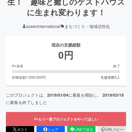
生！ 趣味と癒しのゲストハウス
に生まれ変わります！
soseninternational
まちづくり・地域活性化
現在の支援総額
0
円
終了
0
%達成
目標金額
1,000,000
円
支援者数
0
人
このプロジェクトは、
2019/01/04
に募集を開始し、
2019/03/18
に募集を終了しました
もう一度プロジェクトをやってほしい
ポスト
シェア
LINEで送る
URLコピー