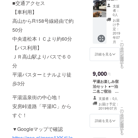
■交通アクセス
51-6354
セット
支援
●一泊一
■FAX 0562-
者：
【車利用】
名ご宿
0人
51-6326
泊 ●朝
高山からR158号線経由で約
お届
■HP/
食サー
け予
ビス ●
定：
50分
http://www.s
ペット
2019
osen.jp
年07
中央道松本ＩＣより約60分
宿泊専
こ
月
用部屋
の
リ
【バス利用】
をご提
タ
​◆ ​海外観光
ー
供 ※有
ン
詳細を見る
ＪＲ高山駅よりバスで６０
を
情報​”ク​ール
効期限
選
択
(２０１
す
ワールド”​
分
る
９年７
9,000
月〜２
平湯バスターミナルより徒
円
http://www.c
０２０
平湯お楽しみ宿
年１１
歩3分
ool-
泊セット ●一泊
月)
world.net/
二名ご宿泊
or 二泊一名ご
平湯温泉街の中心地！
◆ 古民家
支援者：0人
宿泊 ●朝食サー
お届け予定：
宿”クールレ
安房峠道路「平湯IC」から
ビス ●平湯温泉
こ
2019年07月
の
入浴チケット付
ジデンス小
リ
すぐ！
タ
※有効期限 (２０
ー
樽”
ン
１９年７月〜２
詳細を見る
を
http://cool-
選
０２０年１１月)
択
▼Googleマップで確認
す
world.net/ota
る
https://goo.gl/maps/LYK4Ue