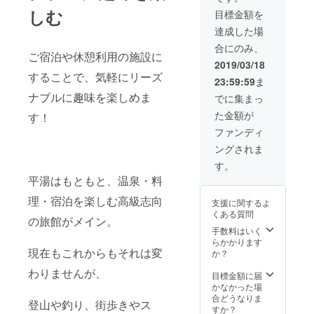
住）も可能、別
しむ
目標金額を
荘としてご利用
などいかがで
達成した場
しょうか！
合にのみ、
ご宿泊や休憩利用の施設に
2019/03/18
することで、気軽にリーズ
23:59:59
ま
ナブルに趣味を楽しめま
でに集まっ
た金額が
す！
ファンディ
ングされま
す。
平湯はもともと、温泉・料
理・宿泊を楽しむ高級志向
支援に関するよ
くある質問
の旅館がメイン。
手数料はいく
らかかります
現在もこれからもそれは変
か？
わりませんが、
目標金額に届
かなかった場
合どうなりま
登山や釣り、街歩きやス
すか？