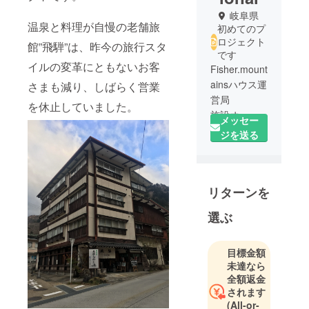
岐阜県
温泉と料理が自慢の老舗旅
初めてのプ
ロジェクト
館”飛騨”は、昨今の旅行スタ
です
イルの変革にともないお客
Fisher.mount
ainsハウス運
さまも減り、しばらく営業
営局
を休止していました。
施設オー
メッセー
ナー：吉本
ジを送る
友親
■運営
リターンを
元・・・旧
名 旅館”飛
選ぶ
騨”（法人設
立予定：合
同会社フラ
目標金額
未達なら
イトップ）
全額返金
所在地：
されます
岐阜県高山
(All-or-