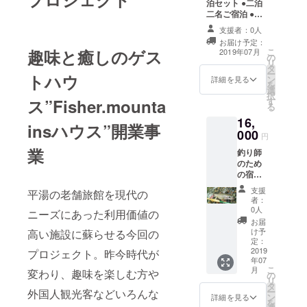
泊セット ●二泊
９年７
二名ご宿泊 ●朝
月〜２
食サービス ●平
０２０
支援者：0人
湯温泉入浴チ
年１１
お届け予定：
ケット付 ※有効
月)
こ
趣味と癒しのゲス
2019年07月
の
期限 (２０１９年
リ
タ
７月〜２０２０
ー
トハウ
ン
年１１月)
詳細を見る
を
選
択
す
ス”Fisher.mounta
る
16,
insハウス”開業事
000
円
業
釣り師
のため
の宿泊
セット
支援
平湯の老舗旅館を現代の
●二泊二
者：
名ご宿
0人
ニーズにあった利用価値の
泊 ●朝
お届
食サー
け予
高い施設に蘇らせる今回の
ビス ●
定：
フィッ
2019
プロジェクト。昨今時代が
年07
シング
こ
月
変わり、趣味を楽しむ方や
ポイン
の
リ
トご案
タ
ー
外国人観光客などいろんな
内 ※有
ン
詳細を見る
を
効期限