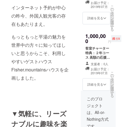
パートナー様の
お届け予定：
ただけます。
ご希望にあわせ
こ
インターネット予約が中心
2019年07月
の
たお部屋・ブー
リ
タ
スを用意させて
の昨今、外国人観光客の存
ー
ン
詳細を見る
いただきます。
を
選
在もあたりまえ。
※販売商品・展示
択
す
商品には弊社規
る
定の審査がござ
1,000,00
もっともっと平湯の魅力を
います。
残り5
0
円
世界中の方々に知ってほし
客室チャーター
いと思うからこそ、利用し
特典：２年コー
ス 高額の応援を
やすいゲストハウス
いただいた方の
支援者：0人
ための特別リ
Fisher.mountainsハウスを企
お届け予定：
ターンです。 一
こ
2019年07月
の
部の客室を”専用
画しました。
リ
タ
部屋”として、ご
ー
ン
希望の日時より
詳細を見る
を
選
２年間チャー
択
す
ターいただけま
る
す。 お好きな時
このプロ
にお好きなだけ
ジェクト
Fisher.mountain
▼気軽に、リーズ
sハウスをご利用
は、All-or-
いただけます。
Nothing方式
期間中であれば
ナブルに趣味を楽
長期滞在（居
です。