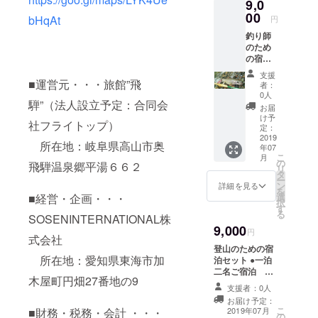
ru/
9,0
00
bHqAt
円
釣り師
のため
の宿泊
セット
支援
●一泊二
■運営元・・・旅館”飛
者：
名ご宿
0人
騨”（法人設立予定：合同会
泊
お届
or 二
け予
社フライトップ）
泊一名
定：
ご宿泊
2019
所在地：岐阜県高山市奥
年07
●朝食
こ
月
サービ
の
飛騨温泉郷平湯６６２
リ
ス ●
タ
ー
フィッ
ン
詳細を見る
を
シング
選
■経営・企画・・・
択
ポイン
す
る
トご案
SOSENINTERNATIONAL株
9,000
内 ※有
円
式会社
効期限
登山のための宿
(２０１
所在地：愛知県東海市加
泊セット ●一泊
９年７
二名ご宿泊
月〜２
木屋町円畑27番地の9
or 二泊一名ご
０２０
支援者：0人
宿泊 ●朝食サー
年１１
お届け予定：
ビス ●登山ポイ
月)
こ
2019年07月
■財務・税務・会計 ・・・
の
ントご案内 ※有