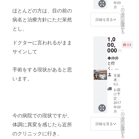
年03
いま
スタッ
記事」
こ
月
す。 ※
フが対
にて掲
の
ほとんどの方は、目の前の
リ
その場
応する
載しま
タ
ー
合はご
場合が
す。 ・
病名と治療方針にただ呆然
ン
詳細を見る
を
返金い
ござい
A4、見
選
択
とし、
たしま
ます。
開き
す
る
す。
（２
1,0
ペー
ドクターに言われるがまま
ジ）に
00,
残り3
掲載し
000
サインして
円
ます。
※近畿二
◆仲井
府四県
と行
以外
く、ア
手術をする現状があると思
は、交
メリカ
支援
います。
通費実
ツアー
者：
費を頂
７日間
0人
きま
招待◆
お届
す。 ※
ラスベ
け予
日程は
ガスの
定：
後日調
舞台裏
2017
年02
整いた
やロス
こ
月
しま
の現地
の
今の病院での現状ですが、
リ
す。 ※
企業視
タ
ー
仲井の
察３～
体調に異変を感じたら近所
ン
詳細を見る
を
体調次
４社 ※
選
択
のクリニックに行き、
第では
希望者
す
る
スタッ
はロサ