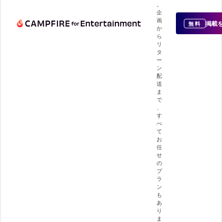
。
企
画
掲載
無料
か
ら
リ
タ
ー
ン
配
送
ま
で
、
す
べ
て
お
任
せ
の
プ
ラ
ン
も
あ
り
ま