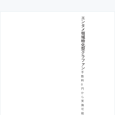
エ
ン
タ
メ
領
域
特
化
型
ク
ラ
フ
ァ
ン
手
数
料
0
円
か
ら
実
施
可
能