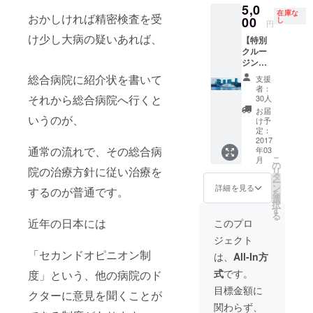
5,0
フが対
ンゼル
在庫な
おかしければ精密検査を受
応する
スでセ
00
し
円
場合が
ミナー
け少し大病の疑いあれば、
【特別
ござい
をプロ
クルー
ます。
デュー
ジング
スしま
券】 ◆
す！ ※
総合病院に紹介状を書いて
支援
仲井本
航空券
者：
人より
＋宿泊
それから総合病院へ行くと
30人
お礼の
費込 ※
お届
いうのが、
メッ
日程は
け予
セージ
後日調
定：
◆神戸
2017
整いた
通常の流れで、その総合病
年03
コン
しま
こ
月
チェル
す。 ※
の
院の治療方針に従い治療を
リ
トク
仲井の
タ
ー
ルージ
体調次
ン
詳細を見る
するのが普通です。
を
ング乗
第で、
選
択
船ペア
中止に
す
る
チケッ
なる場
近年の日本には
このプロ
ト ※詳
合があ
ジェクト
細は
りま
メール
「セカンドオピニオン制
す、そ
は、
All-In方
にて。
の場合
式
です。
度」という、他の病院のド
は全額
返金し
目標金額に
クターに意見を聞くことが
ます。
関わらず、
（※写真