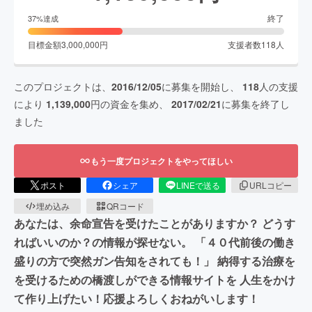
終了
37
%達成
目標金額
3,000,000
円
支援者数
118
人
このプロジェクトは、
2016/12/05
に募集を開始し、
118
人の支援
により
1,139,000
円の資金を集め、
2017/02/21
に募集を終了し
ました
もう一度プロジェクトをやってほしい
ポスト
シェア
LINEで送る
URLコピー
埋め込み
QRコード
あなたは、余命宣告を受けたことがありますか？ どうす
ればいいのか？の情報が探せない。 「４０代前後の働き
盛りの方で突然ガン告知をされても！」 納得する治療を
を受けるための橋渡しができる情報サイトを 人生をかけ
て作り上げたい！応援よろしくおねがいします！