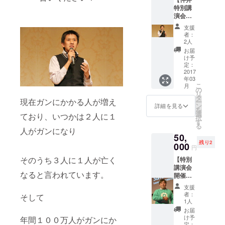
年２月
特別講
２１日
演会開
予定 ・
催いた
場所：
支援
しま
中央公
者：
す！】
会堂 ・
2人
「あな
大き
お届
たの会
さ、２
け予
社や団
ｍ×２ｍ
定：
体で、
2017
※場所の
年03
がんの
指定は
こ
月
体験に
できま
の
リ
ついて
せん。
タ
現在ガンにかかる人が増え
ー
の話を
※申しみ
ン
詳細を見る
を
しま
概要が
選
ており、いつかは２人に１
択
す！」
できた
す
る
・講演
ら発送
人がガンになり
50,
会やコ
します
残り2
ミュニ
000
円
ティ、
そのうち３人に１人が亡く
【特別
セミ
講演会
ナー登
なると言われています。
開催い
壇な
たしま
ど。 ・
支援
す！】
講演の
者：
そして
テーマ
テー
1人
例：
マ、内
お届
シェア
容は、
け予
年間１００万人がガンにか
リング
お打ち
定：