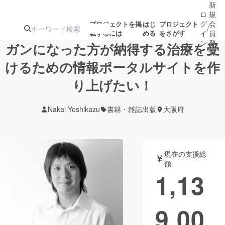
新
ロ
規
グ
会
プロジェクトを掲
はじ
プロジェクト
/
載するには
める
をさがす
イ
員
ン
登
ガンになった方が納得する治療を受
録
けるための情報ポータルサイトを作
り上げたい！
人気のプロ
注目のリ
注目の新着プロ
募集終了が近いプ
もうすぐ公開
ジェクト
ターン
ジェクト
ロジェクト
されます
Nakai Yoshikazu
書籍・雑誌出版
大阪府
アート・写真
音楽
現在の支援総
テクノロジー・ガジェット
ゲーム・サ
額
1,13
映像・映画
書籍・雑誌
9,00
ビジネス・起業
チャレンジ