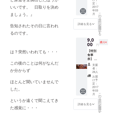
ングのノウ
・感謝
定：
いいです。 日取りを決め
ハウを活か
の気持
2017
年03
ち一生
して紅茶の
こ
ましょう。』
月
忘れま
の
輸入卸を行
リ
せ
タ
ー
ん！！
うととも
ン
詳細を見る
告知されたその日に言われ
を
※何口で
選
に、企業の
択
も大丈
す
るのです。
る
マッチング
夫で
9,0
す！よ
を行う事業
残り4
ろしく
00
円
をスタート
おねが
【特別
させる。全
は？突然いわれても・・・
いしま
食事
す！
国の経営者
券】 ◆
との名刺交
この後のことは何がなんだ
仲井本
支援
人より
換は３００
者：
か分からず
お礼の
26人
００人を超
メッ
お届
え、様々な
セージ
け予
ほとんど聞いていませんで
◆だま
定：
人脈と交流
れトリ
2017
した。
を持つ。人
年03
（道頓
こ
月
堀店・
脈を広げよ
の
リ
梅田店
というか遠くで聞こえてき
タ
う！をス
ー
各店共
ン
詳細を見る
を
ローガン
た感覚に・・・
通）
選
択
１０，
に、交流会
す