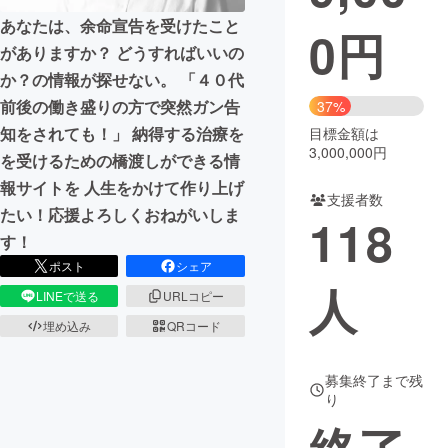
あなたは、余命宣告を受けたこと
0
円
まちづくり・地域活性化
がありますか？ どうすればいいの
か？の情報が探せない。 「４０代
CAMPFIRE for Social Good
CAMPFIRE Creation
前後の働き盛りの方で突然ガン告
37%
CAMPFIREふるさと納税
machi-ya
コミュニティ
知をされても！」 納得する治療を
目標金額は
3,000,000円
を受けるための橋渡しができる情
報サイトを 人生をかけて作り上げ
支援者数
たい！応援よろしくおねがいしま
118
す！
ポスト
シェア
人
LINEで送る
URLコピー
埋め込み
QRコード
募集終了まで残
り