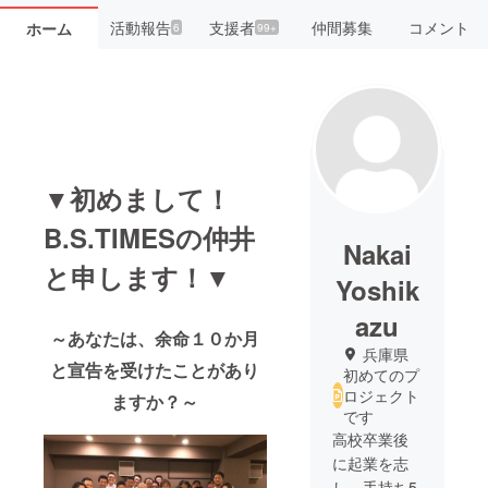
活動報告
支援者
仲間募集
コメント
ホーム
6
99+
▼初めまして！
B.S.TIMESの仲井
Nakai
と申します！▼
Yoshik
azu
～あなたは、余命１０か月
兵庫県
と宣告を受けたことがあり
初めてのプ
ロジェクト
ますか？～
です
高校卒業後
に起業を志
し、手持ち5