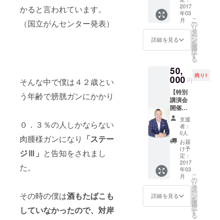
ビジネ
2017
合わせ
かると言われています。
年03
スの可
しま
こ
月
（国立がんセンター発表）
能性 ◆
す。 ※
の
リ
あきっ
２０１
タ
ー
ぱ株式
７年３
ン
詳細を見る
を
会社
月以降
選
択
代表金
で調整
す
る
谷元気
いたし
50,
様 が
ます。
残り1
特別登
000
※近畿二
そんな中で僕は４２歳とい
円
壇！
府四県
【特別
◆も
以外
う年齢で膀胱ガンにかかり
講演会
ちろん
は、交
開催い
仲井本
通費実
たしま
人も登
費を頂
支援
０．３％の人しかならない
す！】
壇しま
きま
者：
テーマ
す（２
す。 ※
0人
肉腫様ガンになり
「ステー
例： ◆
時間）
日程は
お届
世界中
・講演
後日調
け予
ジⅢ」
と告知をされまし
の現場
会やコ
定：
整いた
スタッ
2017
ミュニ
しま
た。
年03
フを輝
ティ、
す。 ※
こ
月
かせる
セミ
の
仲井の
リ
「ほめ
ナー登
タ
体調次
ー
育」コ
その時の僕は
酒もたばこも
壇者な
ン
第では
詳細を見る
を
ンサル
ど、用
選
中止す
択
していなかったので、対岸
ティン
途はお
す
る場合
る
グの株
任せし
がござ