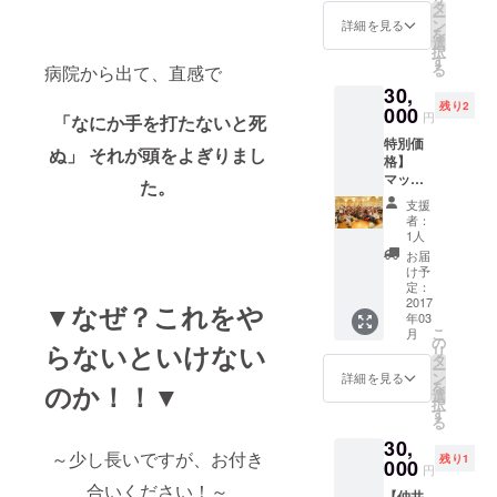
申し込
タ
ー
みでお
ン
詳細を見る
を
願いし
選
択
ます。
す
る
病院から出て、直感で
・開催
30,
日 ２
残り2
０１７
000
円
「なにか手を打たないと死
年２月
特別価
２１日
ぬ」 それが頭をよぎりまし
格】
・場
マッチ
所：中
た。
ング
央公会
支援
フェア
堂 ・大
者：
展示会
きさ、
1人
（２
２ｍ×２
お届
ブース
ｍ ※場
け予
４万円
所の指
定：
相当）
2017
定はで
▼なぜ？これをや
年03
※お1人
きませ
こ
月
１枠の
ん。 ※
の
らないといけない
リ
お申し
申しみ
タ
ー
込みで
概要が
ン
詳細を見る
を
のか！！▼
お願い
できた
選
択
しま
ら発送
す
る
す。 ・
します
30,
開催
～少し長いですが、お付き
残り1
日 ２
000
円
０１７
合いください！～
【仲井