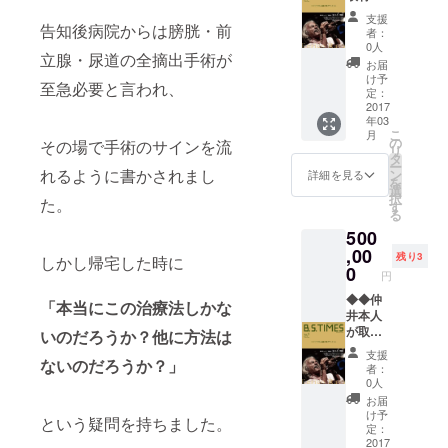
に合わ
後日調
B.S.TIM
体調次
支援
せま
整いた
ES（２
告知後病院からは膀胱・前
第では
者：
す。 ※
しま
０１７
中止す
0人
立腺・尿道の全摘出手術が
２０１
す。 ※
年５月
る場合
お届
７年３
仲井の
号）に
がござ
け予
至急必要と言われ、
月以降
体調次
掲載し
いま
定：
で調整
第では
ます。
2017
す。 ※
年03
いたし
スタッ
・A４、
その場
こ
月
ます。
フが対
１ペー
合はご
の
その場で手術のサインを流
リ
※近畿二
応する
ジに掲
返金い
タ
ー
府四県
場合が
載しま
れるように書かされまし
たしま
ン
詳細を見る
を
以外
ござい
す。 ※
す。
選
択
た。
は、交
ます。
近畿二
す
る
通費実
府四県
500
費を頂
以外
きま
は、交
,00
残り3
しかし帰宅した時に
す。 ※
通費実
0
円
日程は
費を頂
後日調
きま
◆◆仲
「本当にこの治療法しかな
整いた
す。 ※
井本人
しま
日程は
が取
いのだろうか？他に方法は
す。 ※
後日調
材】
支援
ないのだろうか？」
仲井の
整いた
B.S.TIM
者：
体調次
しま
ES（２
0人
第では
す。 ※
０１７
お届
中止す
仲井の
年５月
け予
という疑問を持ちました。
る場合
体調次
号）に
定：
がござ
第では
「特集
2017