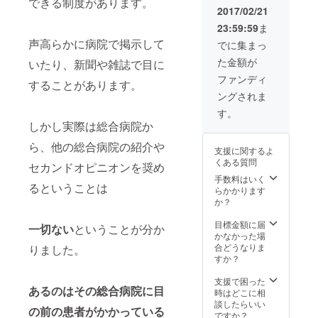
できる制度があります。
はイ
2017/02/21
メージ
23:59:59
ま
です）
声高らかに病院で掲示して
でに集まっ
た金額が
いたり、新聞や雑誌で目に
ファンディ
することがあります。
ングされま
す。
しかし実際は総合病院か
ら、他の総合病院の紹介や
支援に関するよ
くある質問
セカンドオピニオンを奨め
手数料はいく
るということは
らかかります
か？
目標金額に届
一切ない
ということが分か
かなかった場
合どうなりま
りました。
すか？
支援で困った
あるのはその総合病院に目
時はどこに相
談したらいい
の前の患者がかかっている
ですか？