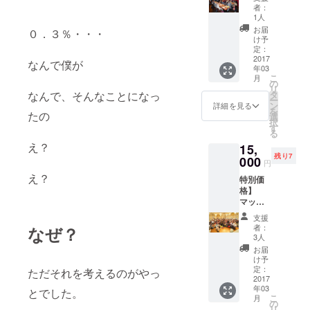
主催ラ
プPlus異業種
者：
ンチチ
1人
交流会へ名
ケット
お届
０．３％・・・
◆仲井
称変更し全
け予
本人よ
定：
国へ拡大
りお礼
2017
なんで僕が
2010年3月関
年03
のメッ
こ
月
セージ
西ビジネス
の
リ
◆ラン
タ
なんで、そんなことになっ
サテライト
ー
チ会チ
ン
詳細を見る
を
新聞発刊、
ケット
たの
選
択
２，５
す
2015年9月
る
００円
B.S.Times発
え？
15,
分を２
残り7
枚 ◆交
刊
000
円
流会チ
え？
特別価
ケット
格】
２，０
マッチ
００円
ング
を３枚
支援
フェア
※開催日
者：
なぜ？
展示会
は、
3人
ブース
パート
お届
２万円
ナー
け予
相当 ※
シップ
定：
ただそれを考えるのがやっ
お1人１
2017
Plusの
年03
枠の
HPを参
とでした。
こ
月
み、お
照。
の
リ