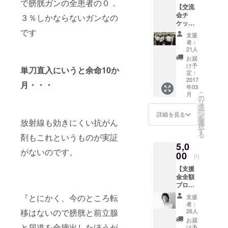
で膀胱ガンの全患者の０．
の後雑誌広
【交流
会チ
３％しかならないガンなの
告会社に転
ケッ
職し、入社
ト】 ◆
です
支援
仲井本
半年後から
者：
人より
21人
退職する３
お礼の
お届
年後まで
メッ
け予
単刀直入にいうと余命10か
セージ
定：
トップセー
◆交流
2017
月・・・
ルスマンと
年03
会チ
こ
月
して全国を
ケット
の
リ
２，０
タ
駆け巡る。
ー
００円
ン
詳細を見る
退職直前に
を
分を２
放射線も効きにくい抗がん
選
択
枚 ※開
会社始まっ
す
る
剤もこれというものが実証
催日
て以来の最
5,0
は、
がないのです。
高セールス
パート
00
円
ナー
を叩き出
【支援
シップ
し、翌月有
金全額
Plusの
プロ
限会社セラ
HPを参
ジェク
照。
フィーを設
『とにかく、今のところ転
支援
トに応
者：
立。営業や
援】 ・
26人
移はないので膀胱と前立腺
お礼の
マーケティ
お届
手紙 ＋
と尿道を全摘出したほうが
け予