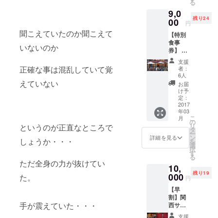
る
０００
やイベント
9,0
円分食
残り24
を実施して
事券 ※
00
円
お店の
いる。関西
聞こえていたのか聞こえて
【特別
紹介は
ビジネスサ
食事
本文に
いないのか
券】 ◆
掲載。
テライト新
仲井本
※詳細は
支援
聞編集長、
人より
メール
正確な事は混乱していて覚
者：
パートナー
お礼の
にて。
6人
メッ
えていない
シップPlus異
お届
セージ
け予
業種交流会
◆スペ
定：
インバ
2017
主宰、2005
年03
ル
年有限会社
こ
月
MASSA
の
リ
というのが正直なところで
セラフィー
（１
タ
ー
０，０
設立、2008
ン
詳細を見る
しょうか・・・
を
００円
選
年11月パー
択
分食事
す
る
トナーシッ
券） ※
ただ全身の力が抜けてい
10,
お店の
プ関西異業
残り19
紹介は
000
た。
円
種交流会ス
本文に
【早
掲載。
タート、
割】関
※詳細は
2009年パー
手が震えていた・・・
西サテ
メール
トナーシッ
ライト
にて。
支援