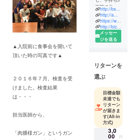
万円で北海
http://bs-times.com/
道へ。競走
http://ameblo.jp/bizibure/
馬のかっこ
https://www.facebook.com/kansaibizisate/
http://bizibure.com/
よさに触
メッセー
れ、『働か
ジを送る
せてくれ』
▲入院前に食事会を開いて
と牧場に飛
び込み、住
頂いた時の写真です▲
み込みで働
リターンを
く。１年ほ
どのちに帰
選ぶ
２０１６年７月。検査を受
阪、某大手
けました。検査結果
ファースト
目標金額
フード店に
は・・・
未達でも
て就職。数
リターン
店舗を経験
が届きま
担当医師から、
す
(All-in
しマーケ
方式)
ティングや
3,0
人材育成術
「肉腫様ガン」というガン
00
を学ぶ。そ
円