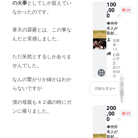
の火事
としてしか捉えてい
100
式会社
ます。
いま
スパイ
,00
・講演
す。 ※
残り9
なかったのです。
ラル
のテー
0
その場
円
アッ
マは、
合はご
プ 原
◆仲井
ご希望
返金い
様
本人が
青天の霹靂とは、この事な
に合わ
たしま
◆もち
取材】
せま
す。
んだと実感しました。
ろん仲
B.S.TIM
す。 ※
支援
井本人
ES（２
２０１
者：
も登壇
０１７
７年３
1人
します
年５月
月以降
お届
ただ呆然とするしかありま
（２時
号）に
で調整
け予
間） ・
掲載し
いたし
定：
せんでした。
講演会
ます。
2017
ます。
年03
やコ
・A4、
※近畿二
こ
月
ミュニ
2分の1
府四県
なんの繋がりか縁かはわか
の
リ
ティ、
に掲載
以外
タ
ー
らないですが
セミ
しま
は、交
ン
詳細を見る
を
ナー登
す。 ※
通費実
選
択
壇者な
近畿二
費を頂
す
る
僕の母親も４２歳の時にガ
ど、用
府四県
きま
200
途はお
以外
す。 ※
ンに罹りました。
任せし
は、交
,00
日程は
残り5
ます。
通費実
後日調
0
円
・講演
費を頂
整いた
のテー
きま
◆仲井
しま
マは、
す。 ※
本人が
す。 ※
ご希望
日程は
取材】
仲井の