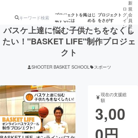
新
ロ
規
グ
会
プロジェクトを掲
はじ
プロジェクト
/
載するには
める
をさがす
イ
員
ン
登
バスケ上達に悩む子供たちをなくし
録
たい！"BASKET LIFE"制作プロジェ
クト
人気のプロ
注目のリ
注目の新着プロ
募集終了が近いプ
もうすぐ公開
ジェクト
ターン
ジェクト
ロジェクト
されます
SHOOTER BASKET SCHOOL
スポーツ
アート・写真
音楽
現在の支援総
テクノロジー・ガジェット
ゲーム・サ
額
3,00
映像・映画
書籍・雑誌
0
円
ビジネス・起業
チャレンジ
BASKET LIFE -オンラインバスケ