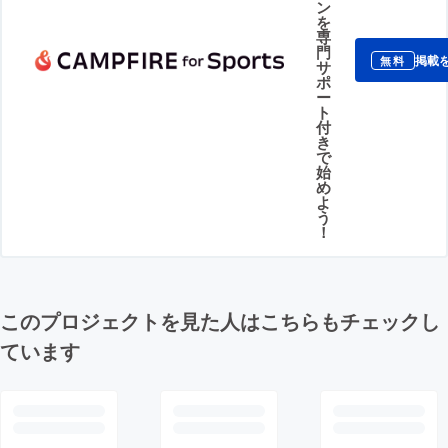
ン
を
専
門
掲載
無料
サ
ポ
ー
ト
付
き
で
始
め
よ
う
！
このプロジェクトを見た人はこちらもチェックし
ています