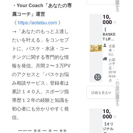
を
クール運営
して、
2ヶ月利
選
ようお
会員登
・Your Coach「あなたの専
択
オリジ
(現在)
用に比
す
願い致
録の仕
る
ナル
べ
しま
方など
属コーチ」運営
《
10,
グッズ
¥1,000~
す。 ※
のご案
https://the-
２点と
000
1,500程
ご登録
《
https://aotatsu.com
》
内メー
円
お礼動
度、お
shooter.net
いただ
ルを送
【
画メッ
→「あなたのもっと上達し
得にご
いた
付致し
》
BASKE
セージ
利用で
メール
ます。
T LIFE
たいを叶える」をコンセプ
→２０１６
をお届
きま
アドレ
※会員登
３ヶ月
けしま
す） ご
スへお
年１０月〜
録後
支援
トに、バスケ・水泳・コー
無料招
す。 オ
支援の
礼動画
者：
１ヶ月
岐阜にて
待の権
リジナ
お礼
0人
メッ
経過す
チングに関する専門的な情
利＆お
ルグッ
シューター
メッ
セージ
お届
ると自
礼メッ
ズは、
セージ
け予
をお送
報を発信。月間２〜３万PV
動更新
バスケス
セージ
「マグ
定：
も添え
り致し
となり
クール岐阜
】 当オ
2019
カッ
てお届
のアクセスと「バスケお悩
ます。
ますの
年04
ンライ
プ・ス
けしま
を発足。２
※オリジ
で、更
こ
月
ンス
み相談サービス」登録者は
マホリ
の
す。 ※
ナル
新され
リ
０１８年１
クール
ング・
タ
オンラ
グッズ
ない場
ー
累計１４０人。スポーツ指
へ３ヶ
０月〜岐
ハンド
ン
インス
詳細を見る
＆お礼
合は会
を
月間、
タオ
選
クール
メッ
阜・池田町
員登
択
導歴１２年の経験と知識を
無料招
ル・
す
の完成
セージ
録〜
る
にバスケ練
待。
キー
予定
は、プ
１ヶ月
初心者にも分かりやすく発
10,
『全150
ケー
習施設を創
は、
ロジェ
経過前
本の動
000
ス」の
2019年
信。
クト終
円
に事前
立。【少人
画レッ
４種類
4月末頃
了後の
にサ
【オリ
数・技術指
スン見
からお
を予定
2019年
ポート
ジナル
放題』
選びい
ーーー ✳︎✳︎ ー ✳︎ ー ✳︎✳︎
してお
導】に特化
2月中に
までご