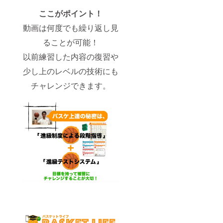
メッ
※会員登
ここがポイント！
セージ
録後１
も添え
２ヶ月
動画は何度でも繰り返し見
てお届
経過す
けしま
ると自
ることが可能！
す。 ※
動更新
オンラ
となり
以前練習した内容の復習や
インス
ますの
クール
で、更
少し上のレベルの技術にも
の完成
新され
チャレンジできます。
予定
ない場
は、
合は会
2019年
員登
4月末頃
録〜１
を予定
２ヶ月
してお
経過前
りま
に事前
す。 →
にサ
完成次
ポート
第、
までご
メール
連絡く
にて会
ださ
員様専
い。
用Web
サイト
へのア
クセス
方法と