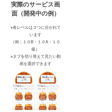
実際のサービス画
す。ご
クール
員登
足労い
の完成
録〜
ただき
予定
面（開発中の例）
６ヶ月
ます
は、
経過前
が、お
2019年
に事前
越しい
4月末頃
にサ
ただい
※各レベルは３つに分かれて
を予定
ポート
た際は
してお
までご
います
全力で
りま
連絡く
指導さ
す。 →
ださ
（例：１０B・１０A・１０
せてい
完成次
い。
ただき
第、
級）
ます。
メール
※マン
にて会
※タブを切り替えて見たい動
ツーマ
員様専
ンレッ
画を選択できます
用Web
スンチ
サイト
ケット
へのア
の有効
クセス
期限は
方法と
チケッ
会員登
ト発送
録の仕
日から
方など
１年間
のご案
有効で
内メー
す。 ご
ルを送
支援の
付致し
お礼
ます。