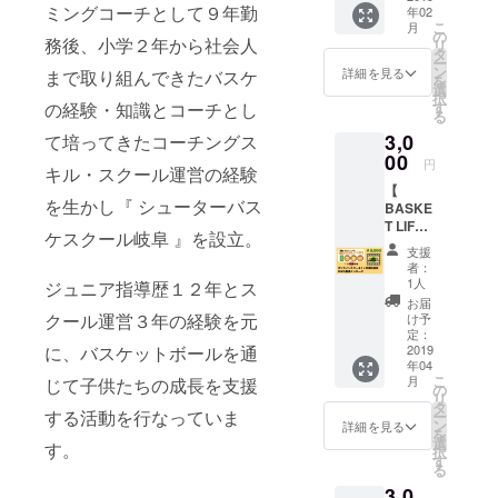
『 シュー
ミングコーチとして９年勤
年02
クト応
こ
ターバスケ
月
援の感
の
務後、小学２年から社会人
リ
謝の気
スクール岐
タ
ー
持ちと
ン
詳細を見る
まで取り組んできたバスケ
阜 』を設
を
して、
選
択
立。
お礼動
す
の経験・知識とコーチとし
る
画メッ
3,0
セージ
て培ってきたコーチングス
ジュニア指
をお届
00
円
キル・スクール運営の経験
導歴１２年
けしま
【
す。 ※
とスクール
を生かし『 シューターバス
BASKE
ご登録
運営３年の
T LIFE
いただ
ケスクール岐阜 』を設立。
１ヶ月
いた
経験を元
支援
無料招
メール
者：
に、バス
待の権
アドレ
1人
ジュニア指導歴１２年とス
ケットボー
利＆お
スへお
お届
礼メッ
礼動画
クール運営３年の経験を元
け予
ルを通じて
セージ
メッ
定：
子供たちの
】 当オ
2019
に、バスケットボールを通
セージ
年04
ンライ
成長を支援
をお送
こ
月
じて子供たちの成長を支援
ンス
り致し
の
する活動を
リ
クール
ます。
タ
する活動を行なっていま
ー
行なってい
へ１ヶ
※お礼
ン
詳細を見る
を
月間、
メッ
選
ます。
す。
択
無料招
セージ
す
る
待。
は、プ
3,0
【簡単な経
『全150
ロジェ