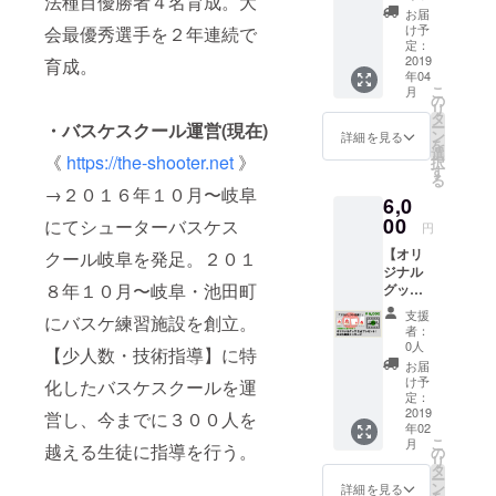
法種目優勝者４名育成。大
利＆お
もプレー。
ルグッ
メッ
お届
礼メッ
ズは、
セージ
け予
会最優秀選手を２年連続で
セージ
「マグ
定：
も添え
・スポーツ
】 当オ
2019
カッ
育成。
てお届
年04
ンライ
プ・ス
クラブ勤務
けしま
こ
月
ンス
マホリ
の
す。 ※
時代
リ
クール
ング・
タ
オンラ
ー
・バスケスクール運営(現在)
→競泳コー
へ２ヶ
ハンド
ン
インス
詳細を見る
を
月間、
タオ
選
クール
チとして低
《
https://the-shooter.net
》
択
無料招
ル・
す
の完成
る
年齢選手の
待。
キー
予定
→２０１６年１０月〜岐阜
6,0
『全150
指導＆育成
ケー
は、
本の動
00
ス」の
にてシューターバスケス
2019年
円
を担当。岐
画レッ
４種類
4月末頃
阜県地区の
【オリ
スン見
クール岐阜を発足。２０１
からお
を予定
ジナル
放題』
選びい
大会にて各
してお
８年１０月〜岐阜・池田町
グッズ
＆『テ
ただけ
りま
泳法種目優
２点プ
スト機
ます。
す。 →
支援
にバスケ練習施設を創立。
レゼン
勝者４名育
能・
※オリジ
完成次
者：
ト＆お
コーチ
ナル
0人
第、
成。大会最
【少人数・技術指導】に特
礼メッ
ングサ
グッズ
メール
お届
優秀選手を
セー
ポー
希望商
け予
にて会
化したバスケスクールを運
ジ】 プ
ト』を
定：
２年連続で
品１点
員様専
ロジェ
2019
ご利用
営し、今までに３００人を
を備考
用Web
育成。
年02
クト応
可能で
欄に記
サイト
こ
月
援の感
越える生徒に指導を行う。
す。
の
載して
へのア
リ
謝の気
（※通常
タ
いただ
・バスケス
クセス
ー
持ちと
料金で
ン
きます
詳細を見る
方法と