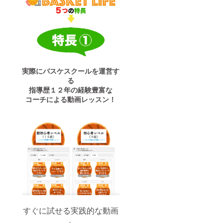
会員登
録の仕
方など
のご案
内メー
ルを送
付致し
ます。
※会員登
実際にバスケスクールを運営す
録後、
る
料金は
指導歴１２年の経験豊富な
今後発
コーチによる動画レッスン！
生しま
せんが
会員登
録を解
除され
たい場
合は、
サポー
トまで
ご連絡
くださ
い。
すぐに試せる実践的な動画