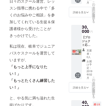
「マグ
日々のスクール運営、レッ
けしま
※オリジ
コンセプト
で、更
こ
月
分＆お
カッ
の
す。 ※
ナル
新され
リ
に、バス
礼メッ
スン指導に携わる中で「多
プ・ス
タ
オンラ
グッズ
ない場
ー
セージ
マホリ
ン
ケ・水泳・
インス
詳細を見る
＆お礼
合は会
を
くのお悩みやご相談」を参
】 当オ
ング・
選
クール
メッ
員登
コーチング
択
ンライ
ハンド
す
の完成
セージ
録〜
加してくれている生徒＆保
る
に関する専
ンス
タオ
予定
は、プ
２ヶ月
30,
クール
ル・
は、
門的な情報
ロジェ
護者様から受けたことが
経過前
へ６ヶ
000
キー
2019年
クト終
円
に事前
を発信。月
月間、
ケー
4月末頃
きっかけでした。
了後の
にサ
【プロ
無料招
間２〜３万
ス」の
を予定
2019年
ポート
ジェク
待。
４種類
してお
2月中に
PVのアクセ
までご
ト応援
『全150
私は現在、岐阜でジュニア
のお届
りま
お送り
連絡く
スと「バス
感謝の
本の動
けとな
す。 →
致しま
支援
ださ
気持ち
バスケスクールを運営して
画レッ
りま
ケお悩み相
完成次
者：
す。
い。
《 大 》
スン見
す。 ※
0人
第、
談サービ
いますが、
＆オリ
放題』
ご登録
メール
お届
ジナル
ス」登録者
＆『テ
いただ
け予
にて会
「もっと上手になりた
グッズ
スト機
定：
いた
員様専
は累計１４
４点全
2019
能・
メール
用Web
い！」
０人。ス
年02
てプレ
コーチ
アドレ
サイト
こ
月
ゼント
ングサ
の
ポーツ指導
スへお
「もっとたくさん練習した
へのア
リ
＆お礼
ポー
タ
礼動画
クセス
歴１２年の
ー
メッ
い！」
ト』を
ン
メッ
詳細を見る
方法と
を
経験と知識
セー
ご利用
選
セージ
会員登
択
ジ】 プ
可能で
す
をお送
を初心者に
録の仕
る
と、やる気に満ち溢れた生
ロジェ
す。
り致し
方など
も分かりや
40,
クト応
（※通常
ます。
のご案
徒ばかりです。
残り5
援の大
料金で