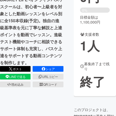
スクールは、初心者〜上級者を対
まちづくり・地域活性化
0%
象とした動画レッスンをレベル別
目標金額は
に全150本収録(予定)。独自の進
1,100,000円
CAMPFIRE for Social Good
CAMPFIRE Creation
級基準表を元に丁寧な解説と上達
CAMPFIREふるさと納税
machi-ya
コミュニティ
ポイントを動画でレッスン。進級
支援者数
1
人
テスト機能やコーチに相談できる
サポート体制も充実し、バスケ上
達をサポートする動画コンテンツ
を制作します。
募集終了まで残
り
ポスト
シェア
終了
LINEで送る
URLコピー
埋め込み
QRコード
このプロジェクトは、