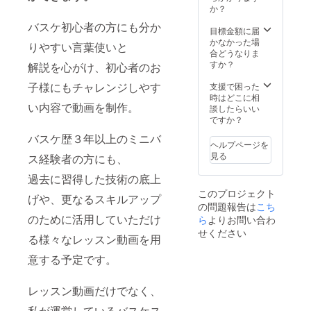
いただ
ませ
メール
か？
チケッ
いた
ん。）
にて希
ト発送
バスケ初心者の方にも分か
メール
さらに
望日
目標金額に届
日から
アドレ
マン
程・時
かなかった場
１年間
りやすい言葉使いと
スへお
ツーマ
間等を
合どうなりま
有効で
礼動画
ンレッ
ご連絡
すか？
解説を心がけ、初心者のお
す。 ご
メッ
スンチ
後、日
支援の
セージ
ケット
子様にもチャレンジしやす
程調整
支援で困った
お礼
をお送
３回分
させて
時はどこに相
メッ
い内容で動画を制作。
り致し
（通常
いただ
談したらいい
セージ
ます。
¥15,000
きま
ですか？
も添え
※オリジ
相当）
す。 ※
てお届
バスケ歴３年以上のミニバ
ナル
も送付
交通費
けしま
ヘルプページを
グッズ
致しま
や滞在
す。 ※
見る
ス経験者の方にも、
＆お礼
す。 ※
費など
オンラ
メッ
岐阜
は自己
過去に習得した技術の底上
インス
セージ
県・池
負担に
クール
このプロジェクト
は、プ
田町に
てお願
げや、更なるスキルアップ
の完成
の問題報告は
こち
ロジェ
ある当
い致し
予定
のために活用していただけ
クト終
運営バ
ら
よりお問い合わ
ており
は、
了後の
スケス
ます。
せください
2019年
る様々なレッスン動画を用
2019年
クール
ご足労
4月末頃
2月中に
練習施
いただ
を予定
意する予定です。
お送り
設
きます
してお
致しま
(https://
が、お
りま
す。
the-
越しい
す。 →
レッスン動画だけでなく、
shooter
ただい
完成次
.net)で
た際は
私が運営しているバスケス
第、