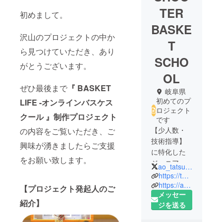
TER
初めまして。
BASKE
沢山のプロジェクトの中か
T
ら見つけていただき、あり
SCHO
がとうございます。
OL
ぜひ最後まで
『 BASKET
岐阜県
初めてのプ
LIFE -オンラインバスケス
ロジェクト
クール 』制作プロジェクト
です
【少人数・
の内容をご覧いただき、ご
技術指導】
興味が湧きましたらご支援
に特化した
をお願い致します。
ジュニアバ
ao_tatsuya
スケスクー
https://the-shooter.net
ル
https://aotatsu.com
【プロジェクト発起人のご
メッセー
『 シュー
紹介】
ジを送る
ターバスケ
スクール岐