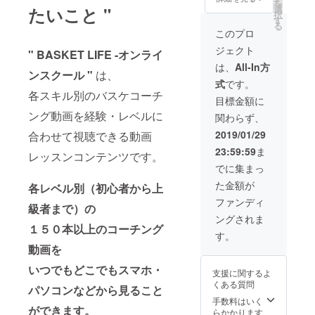
を
クト実
ンライ
２回分
選
たいこと "
ナル
交通費
択
現に向
ンス
（通常
す
グッズ
や滞在
る
けて更
クール
¥10,000
＆お礼
このプロ
費など
なる品
へ永久
相当）
メッ
は自己
ジェクト
質向上
招待致
" BASKET LIFE -オンライ
も送付
セージ
負担に
に役立
しま
致しま
は、プ
は、
All-In方
てお願
ンスクール "
は、
てま
す。
す。 →
ロジェ
い致し
式
です。
す。 オ
『全150
岐阜
クト終
ており
各スキル別のバスケコーチ
リジナ
本の動
県・池
了後の
目標金額に
ます。
ルグッ
画レッ
田町に
2019年
ご足労
ング動画を経験・レベルに
関わらず、
ズは、
スン見
ある当
2月中に
いただ
「マグ
放題』
運営バ
お送り
2019/01/29
合わせて視聴できる動画
きます
カッ
＆『テ
スケス
致しま
がお越
23:59:59
ま
プ・ス
スト機
クール
レッスンコンテンツです。
す。
しいた
マホリ
能・
練習施
でに集まっ
だいた
ング・
コーチ
設
際は全
た金額が
各レベル別（初心者から上
ハンド
ングサ
(https://
力で指
タオ
ポー
the-
ファンディ
導させ
級者まで）の
ル・
ト』を
shooter
ていた
ングされま
キー
ご利用
.net)で
だきま
１５０本以上のコーチング
ケー
可能で
のレッ
す。
す。 ※
ス」の
す。
スンと
マン
動画を
４種類
（※この
なりま
ツーマ
のお届
支援金
す。 ※
いつでもどこでもスマホ・
ンレッ
支援に関するよ
けとな
額以上
レッス
スンチ
くある質問
りま
の料金
パソコンなどから見ること
ンをご
ケット
す。 ※
は今後
希望の
手数料はいく
の有効
ができます。
ご登録
発生し
際は
らかかります
期限は