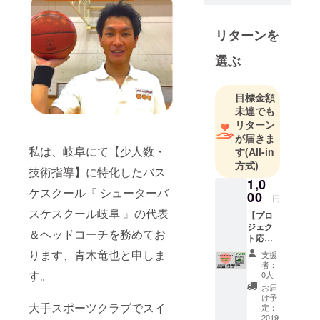
阜 』代表 青
木竜也
リターンを
大手スポー
選ぶ
ツクラブで
スイミング
目標金額
コーチとし
未達でも
て９年勤務
リターン
後、小学２
が届きま
年から社会
私は、岐阜にて【少人数・
す
(All-in
方式)
人まで取り
技術指導】に特化したバス
組んできた
1,0
ケスクール『 シューターバ
00
バスケの経
円
スケスクール岐阜 』の代表
験・知識と
【プロ
ジェク
コーチとし
＆ヘッドコーチを務めてお
ト応援
て培ってき
感謝の
ります、青木竜也と申しま
支援
た指導スキ
気持ち
者：
＆お礼
す。
ル・スクー
0人
メッ
お届
ル運営の経
セー
け予
大手スポーツクラブでスイ
験を生かし
ジ】 プ
定：
ロジェ
2019