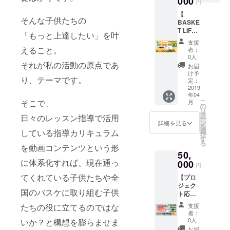
000
すく発信。
※オリジ
内メー
円
きな感
6ヶ月利
ナル
ルを送
【
謝の気
用に比
グッズ
付致し
そんな子供たちの
BASKE
持ちと
べ
＆お礼
ます。
T LIFE
して、
¥2,500~
メッ
「もっと上達したい」を叶
※会員登
１年間
オリジ
¥3,000
セージ
録後
支援
無料招
ナル
程度、
えること。
は、プ
者：
３ヶ月
待の権
グッズ
お得に
0人
ロジェ
経過す
利＆マ
それが私の活動の原点であ
４点全
ご利用
クト終
お届
ると自
ンツー
てとお
できま
け予
了後の
動更新
り、テーマです。
マン
礼動画
定：
す） さ
2019年
となり
レッス
2019
メッ
らにマ
2月中に
ますの
年04
ン２回
セージ
ンツー
お送り
で、更
こ
そこで、
月
分＆お
をお届
の
マン
致しま
新され
リ
礼メッ
けしま
タ
レッス
す。
ない場
日々のレッスン指導で活用
ー
セージ
す。 プ
ン
ンチ
詳細を見る
合は会
を
】 当オ
ロジェ
選
ケット
している指導カリキュラム
員登
択
ンライ
クト実
す
１回分
録〜
る
ンス
現に向
を動画コンテンツという形
（通常
３ヶ月
50,
クール
けて更
¥5,000
経過前
に体系化すれば、現在通っ
へ１年
000
なる品
相当）
円
に事前
間、無
質向上
も送付
にサ
てくれている子供たちや全
【プロ
料招
に役立
致しま
ポート
ジェク
待。
てま
す。 →
までご
国のバスケに取り組む子供
ト応援
『全150
す。 オ
岐阜
連絡く
感謝の
本の動
リジナ
県・池
支援
たちの役に立てるのではな
ださ
気持ち
画レッ
ルグッ
田町に
者：
い。
《 特大
スン見
ズは、
0人
いか？と構想を膨らませま
ある当
》＆オ
放題』
「マグ
運営バ
お届