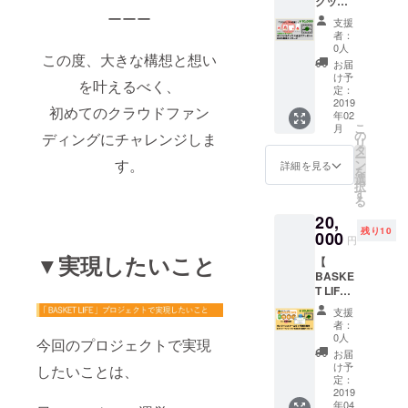
グッズ
＆『テ
ただけ
りま
お送り
連絡く
したバスケ
４点全
ーーー
スト機
ます。
す。 →
致しま
支援
ださ
てプレ
能・
スクールを
※オリジ
完成次
者：
す。
い。
ゼント
コーチ
ナル
0人
第、
運営し、今
この度、大きな構想と想い
＆お礼
ングサ
グッズ
メール
お届
までに３０
メッ
ポー
希望商
け予
にて会
を叶えるべく、
セー
ト』を
定：
品２点
０人を越え
員様専
ジ】 プ
2019
ご利用
を備考
用Web
初めてのクラウドファン
る生徒に指
年02
ロジェ
可能で
欄に記
サイト
こ
月
クト応
導を行う。
す。
の
載して
ディングにチャレンジしま
へのア
リ
援の感
（※通常
タ
いただ
クセス
ー
謝の気
料金で
す。
ン
きます
詳細を見る
方法と
を
・Your
持ちと
3ヶ月利
選
ようお
会員登
択
して、
用に比
す
Coach「あな
願い致
録の仕
る
オリジ
べ
しま
方など
たの専属
20,
ナル
¥1,500~
す。 ※
のご案
残り10
コーチ」運
グッズ
000
¥2,000
ご登録
内メー
円
４点全
程度、
いただ
営
ルを送
▼実現したいこと
【
てとお
お得に
いた
付致し
《
BASKE
礼動画
ご利用
メール
ます。
T LIFE
メッ
https://aotats
できま
アドレ
※会員登
６ヶ月
セージ
す） ご
スへお
録後
支援
u.com 》
無料招
をお届
支援の
礼動画
者：
２ヶ月
→「あなた
待の権
けしま
お礼
0人
メッ
経過す
今回のプロジェクトで実現
利＆マ
す。 オ
メッ
のもっと上
セージ
お届
ると自
ンツー
リジナ
セージ
け予
をお送
したいことは、
動更新
達したいを
マン
ルグッ
定：
も添え
り致し
となり
レッス
2019
叶える」を
ズは、
てお届
ます。
ますの
年04
ン１回