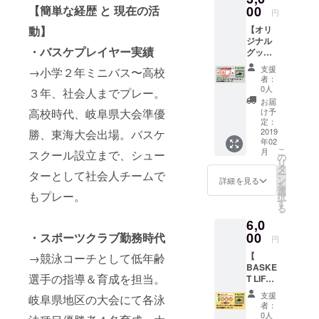
本の動
00
【簡単な経歴 と 現在の活
クト終
歴 と 現在の
円
画レッ
了後の
活動】
【オリ
動】
スン見
2019年
ジナル
放題』
・バスケプ
2月中に
・バスケプレイヤー実績
グッズ
＆『テ
お送り
レイヤー実
１点プ
スト機
致しま
支援
→小学２年ミニバス〜高校
績
レゼン
能・
す。
者：
ト＆お
コーチ
0人
→小学２年
３年、社会人までプレー。
礼メッ
ングサ
お届
ミニバス〜
セー
ポー
け予
高校時代、岐阜県大会準優
ジ】 プ
高校３年、
ト』を
定：
ロジェ
2019
勝、東海大会出場。バスケ
ご利用
社会人まで
年02
クト応
可能で
こ
月
プレー。高
スクール設立まで、シュー
援の感
す。
の
リ
謝の気
（※通常
タ
校時代、岐
ー
ターとして社会人チームで
持ちと
料金で
ン
詳細を見る
阜県大会準
を
して、
1ヶ月利
選
もプレー。
択
優勝、東海
オリジ
用に比
す
る
ナル
べ
大会出場。
6,0
グッズ
¥500~¥
バスケス
１点と
00
1000程
・スポーツクラブ勤務時代
円
お礼動
クール設立
度、お
【
→競泳コーチとして低年齢
画メッ
得にご
まで、
BASKE
セージ
利用で
選手の指導＆育成を担当。
シューター
T LIFE
をお届
きま
２ヶ月
けしま
す） ご
として社会
支援
岐阜県地区の大会にて各泳
無料招
す。 オ
支援の
者：
人チームで
待の権
リジナ
お礼
0人