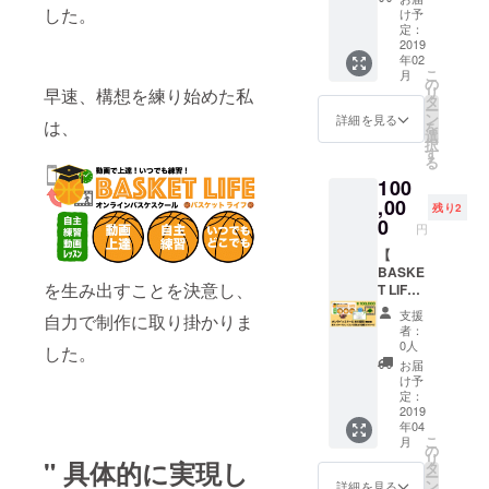
リジナ
＆『テ
した。
カッ
け予
スケス
ルグッ
スト機
定：
プ・ス
クール
ズ４点
2019
能・
マホリ
練習施
年02
全てプ
コーチ
ング・
設
こ
月
レゼン
ングサ
の
ハンド
(https://
リ
早速、構想を練り始めた私
ト＆お
ポー
タ
タオ
the-
ー
礼メッ
ト』を
ン
ル・
詳細を見る
shooter
は、
を
セー
ご利用
選
キー
.net)で
択
ジ】 プ
可能で
す
ケー
のレッ
る
ロジェ
す。
ス」の
スンと
100
クト応
（※通常
４種類
なりま
援の特
,00
料金で1
のお届
す。 ※
残り2
大の感
年利用
0
けとな
レッス
円
謝の気
に比べ
りま
ンをご
持ちと
【
¥5,000
す。 ※
希望の
して、
BASKE
〜
ご登録
際は
を生み出すことを決意し、
オリジ
T LIFE
¥6,000
いただ
メール
ナル
永久招
程度、
いた
にて希
支援
自力で制作に取り掛かりま
グッズ
待の権
お得に
メール
望日
者：
４点全
利＆マ
ご利用
アドレ
0人
程・時
した。
てとお
ンツー
できま
スへお
間等を
お届
礼動画
マン
す） さ
礼動画
け予
ご連絡
メッ
レッス
らにマ
定：
メッ
後、日
セージ
ン３回
2019
ンツー
セージ
程調整
年04
をお届
分＆お
マン
をお送
させて
こ
月
けしま
礼メッ
レッス
の
り致し
いただ
リ
" 具体的に実現し
す。 プ
セージ
ンチ
タ
ます。
きま
ー
ロジェ
】 当オ
ケット
ン
※オリジ
詳細を見る
す。 ※