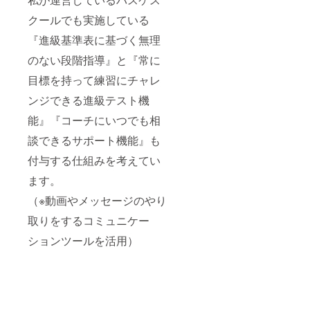
のレッ
全力で
メール
スンと
クールでも実施している
指導さ
にて会
なりま
せてい
員様専
『進級基準表に基づく無理
す。 ※
ただき
用Web
レッス
ます。
サイト
のない段階指導』と『常に
ンをご
※マン
へのア
希望の
ツーマ
クセス
目標を持って練習にチャレ
際は
ンレッ
方法と
メール
スンチ
ンジできる進級テスト機
会員登
にて希
ケット
録の仕
望日
能』『コーチにいつでも相
の有効
方など
程・時
期限は
のご案
談できるサポート機能』も
間等を
チケッ
内メー
ご連絡
ト発送
ルを送
付与する仕組みを考えてい
後、日
日から
付致し
程調整
１年間
ます。
ます。
させて
有効で
※会員登
いただ
す。 ご
（※動画やメッセージのやり
録後
きま
支援の
６ヶ月
す。 ※
お礼
取りをするコミュニケー
経過す
交通費
メッ
ると自
ションツールを活用）
や滞在
セージ
動更新
費など
も添え
となり
は自己
てお届
ますの
負担に
けしま
で、更
てお願
す。 ※
新され
いして
オンラ
ない場
おりま
インス
合は会