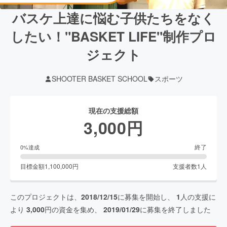
バスケ上達に悩む子供たちをなく
したい！"BASKET LIFE"制作プロ
ジェクト
SHOOTER BASKET SCHOOL
スポーツ
現在の支援総額
3,000
円
終了
0
%達成
目標金額
1,100,000
円
支援者数
1
人
このプロジェクトは、
2018/12/15
に募集を開始し、
1
人の支援に
より
3,000
円の資金を集め、
2019/01/29
に募集を終了しました