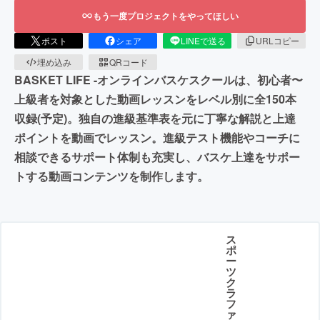
もう一度プロジェクトをやってほしい
ポスト
シェア
LINEで送る
URLコピー
埋め込み
QRコード
BASKET LIFE -オンラインバスケスクールは、初心者〜
上級者を対象とした動画レッスンをレベル別に全150本
収録(予定)。独自の進級基準表を元に丁寧な解説と上達
ポイントを動画でレッスン。進級テスト機能やコーチに
相談できるサポート体制も充実し、バスケ上達をサポー
トする動画コンテンツを制作します。
ス
ポ
ー
ツ
ク
ラ
フ
ァ