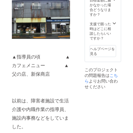
かなかった場
合どうなりま
すか？
支援で困った
時はどこに相
談したらいい
ですか？
ヘルプページを
見る
▲指導員の頃 ▲
カフェメニュー ▲
このプロジェクト
父の店、新保商店
の問題報告は
こち
ら
よりお問い合わ
せください
以前は、障害者施設で生活
介護や内職作業の指導員、
施設内事務などをしていま
した。