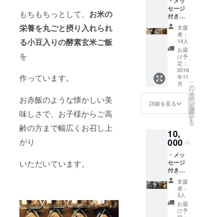
・メッ
セージ
に頑張りま
もちもちっとして、
お米の
付きポ
す。
スト
栄養を丸ごと摂り入れられ
支援
カード
者：
1 枚 ・
る小豆入りの酵素玄米ご飯
14人
お野菜
お届
を
の種 2
け予
～3 種
定：
類 (無農
2016
作っています。
年11
薬でお
こ
月
野菜を
の
リ
作って
タ
お赤飯のような懐かしい美
ー
いる友
ン
詳細を見る
を
人達か
選
味しさで、お子様からご高
択
らいた
す
る
だきま
齢の方まで幅広くお召し上
10,
す。お
庭や畑
がり
000
円
でお野
・メッ
菜づく
いただいています。
セージ
りを楽
付きポ
しんで
スト
くださ
支援
カード
い。説
者：
1 枚 ・
明書付)
3人
お野菜
お届
の種 2
け予
～3 種