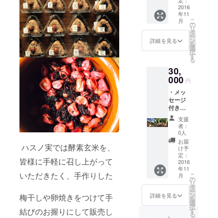
定：
類 ・父
2016
年11
の八百
こ
月
屋新保
の
リ
商店オ
タ
ー
リジナ
ン
詳細を見る
を
ルブレ
選
択
ンド
す
る
「こい
30,
わコー
ヒー」
000
円
（ド
・メッ
リップ
セージ
パック
付きポ
×3） (お
スト
世話に
支援
カード
なって
者：
1 枚 ・
いる珈
0人
お野菜
琲屋さ
お届
ハスノ実では酵素玄米を、
の種 2
んが、
け予
～3 種
東京の
定：
皆様に手軽に召し上がって
類 ・こ
2016
小岩に
年11
いわ
ある父
いただきたく、手作りした
こ
月
コー
の店を
の
リ
ヒー 豆
イメー
タ
ー
（ド
ジして
ン
詳細を見る
梅干しや卵焼きをつけて手
を
リップ
ブレン
選
択
パック
ドして
結びのお握りにして販売し
す
る
×3） ・
くれた