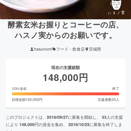
酵素玄米お握りとコーヒーの店、
ハスノ実からのお願いです。
hasunomi
フード・飲食店
茨城県
現在の支援総額
148,000
円
終了
123
%達成
目標金額
120,000
円
支援者数
33
人
このプロジェクトは、
2016/09/27
に募集を開始し、
33
人の支援
により
148,000
円の資金を集め、
2016/10/25
に募集を終了しま