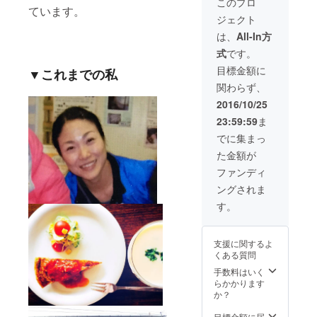
このプロ
ています。
無農薬
コー
ジェクト
のお野
ヒー豆
菜セッ
です。
は、
All-In方
ト 約
どこか
式
です。
1000 円
懐かし
分 (友人
い味わ
目標金額に
▼これまでの私
の農家
いで
関わらず、
さん
す。)
が、大
2016/10/25
切に育
23:59:59
ま
てた愛
情たっ
でに集まっ
ぷりの
た金額が
お野菜
のセッ
ファンディ
ト。新
ングされま
鮮でと
ても美
す。
味しい
です。
内容
支援に関するよ
は、季
くある質問
節に
よって
手数料はいく
変わり
らかかります
ます。)
か？
目標金額に届