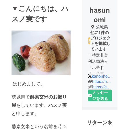
▼こんにちは、ハ
hasun
スノ実です
omi
茨城県
他に1件の
プロジェク
トを掲載し
ています
・特定非営
利活動法人
「ハチド
リ」代表
kanonhoney
・40年以上
https://npohachidori.grupo.jp/
はじめまして。
続く八百屋
https://camp-fire.jp/projects/view/25101
メッセー
の娘です。
茨城県で
酵素玄米のお握り
ジを送る
酵素玄米お
屋
をしています、
ハスノ実
握りや弁
当、コー
と申します。
ヒーを売っ
リターンを
て生活をし
酵素玄米という名前を時々