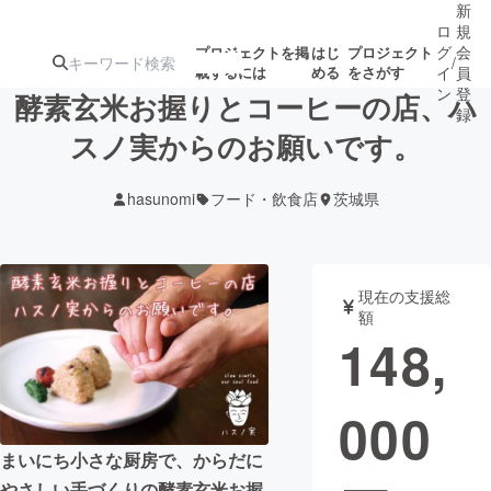
新
ロ
規
グ
会
プロジェクトを掲
はじ
プロジェクト
/
載するには
める
をさがす
イ
員
ン
登
酵素玄米お握りとコーヒーの店、ハ
録
スノ実からのお願いです。
人気のプロ
注目のリ
注目の新着プロ
募集終了が近いプ
もうすぐ公開
hasunomi
フード・飲食店
茨城県
ジェクト
ターン
ジェクト
ロジェクト
されます
アート・写真
音楽
現在の支援総
額
148,
テクノロジー・ガジェット
ゲーム・サ
000
映像・映画
書籍・雑誌
まいにち小さな厨房で、からだに
ビジネス・起業
チャレンジ
やさしい手づくりの酵素玄米お握