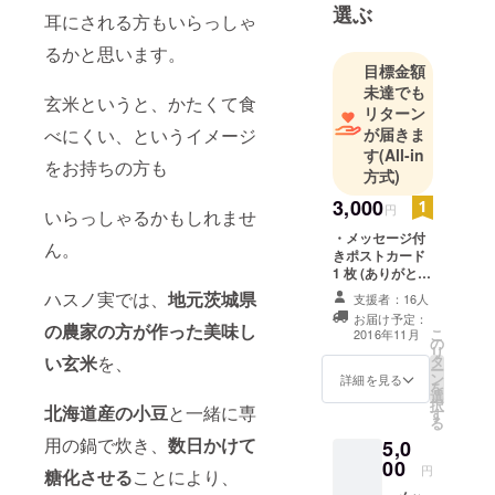
ています。
選ぶ
耳にされる方もいらっしゃ
障害者施
るかと思います。
設で働いた
目標金額
経験から、
未達でも
玄米というと、かたくて食
施設をつく
リターン
りたいとい
べにくい、というイメージ
が届きま
う想いが生
す
(All-in
をお持ちの方も
方式)
まれ、昨年
の春、NPO
3,000
円
いらっしゃるかもしれませ
法人を設立
・メッセージ付
ん。
しました。
きポストカード
父と話し
1 枚 (ありがとう
の気持ちを込め
ハスノ実では、
地元茨城県
合い、実家
支援者：16人
て。ハスノ実や
お届け予定：
を施設にす
父の店で撮った
の農家の方が作った美味し
こ
2016年11月
の
写真をポスト
る予定で
リ
い玄米
を、
タ
カードに しまし
ー
す。できる
ン
た。)
詳細を見る
を
かどうかま
選
択
北海道産の小豆
と一緒に専
す
だハラハラ
る
用の鍋で炊き、
数日かけて
ですが、夢
5,0
00
をカタチに
円
糖化させる
ことにより、
できるよう