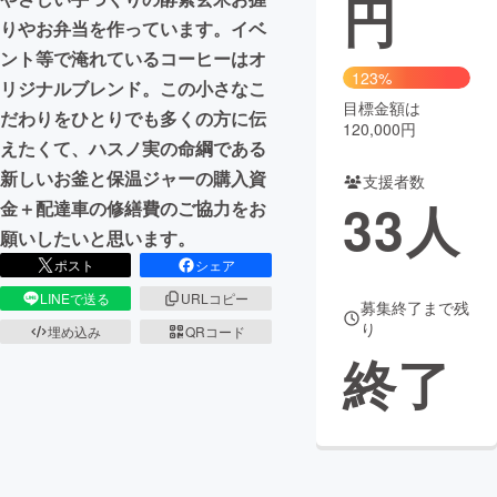
円
りやお弁当を作っています。イベ
まちづくり・地域活性化
ント等で淹れているコーヒーはオ
123%
リジナルブレンド。この小さなこ
目標金額は
CAMPFIRE for Social Good
CAMPFIRE Creation
だわりをひとりでも多くの方に伝
120,000円
CAMPFIREふるさと納税
machi-ya
コミュニティ
えたくて、ハスノ実の命綱である
新しいお釜と保温ジャーの購入資
支援者数
33
人
金＋配達車の修繕費のご協力をお
願いしたいと思います。
ポスト
シェア
LINEで送る
URLコピー
募集終了まで残
り
埋め込み
QRコード
終了