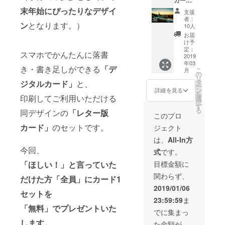
写真
ド：3
撮って
末年始にぴったりな
デザイ
支援
セット
きて！
者：
（各
ン
となります。）
を実
10人
カード
現。
お届
別写真/
「めっ
け予
デザイ
ちゃ
定：
スマホでかんたんに落書
ン） ・
2019
かっこ
年03
パトロ
いい建
き・書き足しができる
「デ
こ
月
ン限定
築!」
の
リ
「おつ
「中世
タ
ジタルカード」
と、
ー
かい」
の空気
ン
詳細を見る
を
旅写真
印刷してご利用いただける
感」
選
択
（リ
「愛」
す
る
同デザインの
「レター版
ターンB
「なん
このプロ
同様）
か知ら
カード」
のセットです。
ジェクト
・パト
んけど
ロンの
無茶し
は、
All-In方
方の
た写真
今回、
式
です。
ポート
よろし
レート
くっ」
目標金額に
「ほしい！」と言っていた
を撮影
あなた
関わらず、
（関東
のクリ
だけた方「全員」にカード1
限定*）
エイ
2019/01/06
セットを
帰国
ティビ
23:59:59
ま
後、素
ティ次
「
無料」でプレゼントいた
敵なあ
第で
でに集まっ
なたの
す。な
します。
た金額が
撮影を