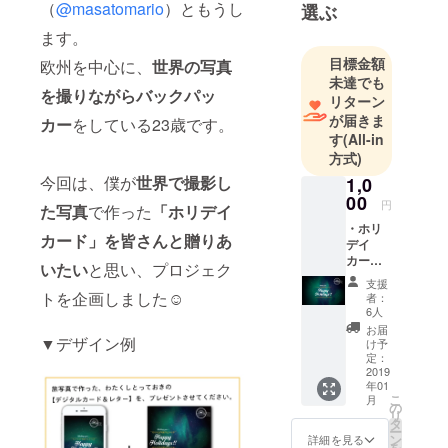
プレゼント
（
@masatomario
）ともうし
選ぶ
していま
ます。
す。ヨー
目標金額
欧州を中心に、
世界の写真
ロッパを中
未達でも
心に巡り、
を撮りながらバックパッ
リターン
14か国目に
が届きま
カー
をしている23歳です。
突入しまし
す
(All-in
た。キッチ
方式)
ハイクとい
今回は、僕が
世界で撮影し
1,0
うスタート
00
円
た写真
で作った
「ホリデイ
アップでク
・ホリ
カード」を皆さんと贈りあ
リエイティ
デイ
カー
ブディレク
いたい
と思い、プロジェク
ド：3
支援
ター・フォ
セット
トを企画しました☺
者：
（各
トグラ
6人
カード
お届
ファーをし
別写真/
▼デザイン例
け予
ていまし
デザイ
定：
ン） 気
2019
た。料理と
年01
持ちを
エンターテ
こ
月
こめて
の
リ
イメントが
撮影し
タ
ー
た写真
ン
詳細を見る
幅広く好
を