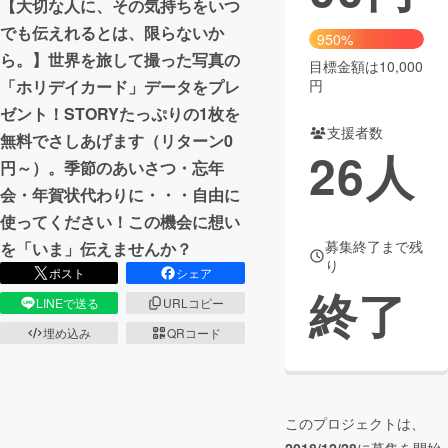
【大切な人に、その気持ちをいつ
でも伝えれるとは、限らないか
まちづくり・地域活性化
950%
ら。】世界を旅して撮った写真の
目標金額は10,000
円
「ホリデイカード」データをプレ
CAMPFIRE for Social Good
CAMPFIRE Creation
ゼント！STORYたっぷりの1枚を
CAMPFIREふるさと納税
machi-ya
コミュニティ
支援者数
無料でさしあげます（リターン0
26
人
円～）。季節のあいさつ・忘年
会・年賀状代わりに・・・自由に
使ってください！この機会に想い
募集終了まで残
を「いま」伝えませんか？
り
ポスト
シェア
終了
LINEで送る
URLコピー
埋め込み
QRコード
このプロジェクトは、