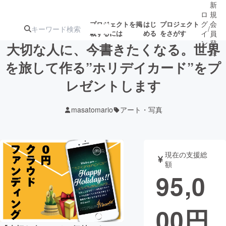
新
ロ
規
グ
会
プロジェクトを掲
はじ
プロジェクト
/
載するには
める
をさがす
イ
員
ン
登
大切な人に、今書きたくなる。世界
録
を旅して作る”ホリデイカード”をプ
レゼントします
人気のプロ
注目のリ
注目の新着プロ
募集終了が近いプ
もうすぐ公開
ジェクト
ターン
ジェクト
ロジェクト
されます
masatomario
アート・写真
アート・写真
音楽
現在の支援総
テクノロジー・ガジェット
ゲーム・サ
額
95,0
映像・映画
書籍・雑誌
00
円
ビジネス・起業
チャレンジ