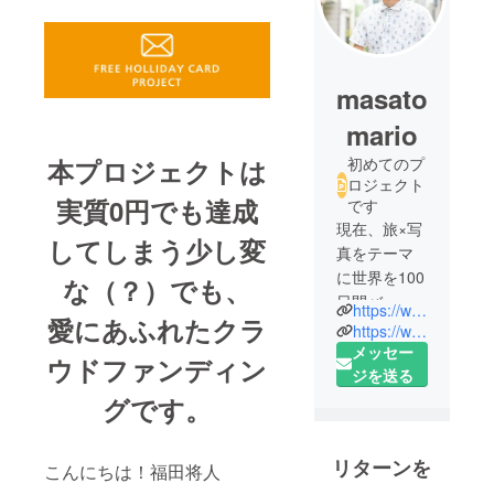
masato
mario
本プロジェクトは
初めてのプ
ロジェクト
実質0円でも達成
です
現在、旅×写
してしまう少し変
真をテーマ
に世界を100
な（？）でも、
日間バック
https://www.instagram.com/masatomario/
愛にあふれたクラ
パッキング
https://www.wantedly.com/companies/kitchhike/post_articles/132435
している福
メッセー
ウドファンディン
田将人（＠
ジを送る
masatomario
グです。
）です。ホ
リデイカー
リターンを
こんにちは！福田将人
ドを無料で