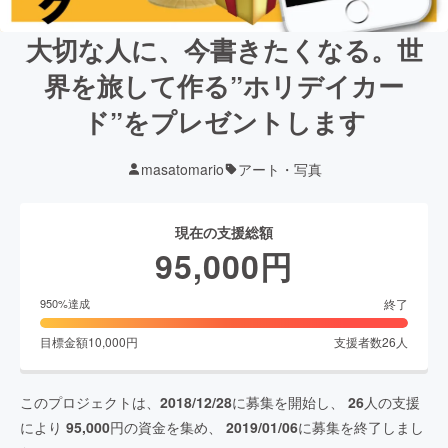
大切な人に、今書きたくなる。世
界を旅して作る”ホリデイカー
ド”をプレゼントします
masatomario
アート・写真
現在の支援総額
95,000
円
終了
950
%達成
目標金額
10,000
円
支援者数
26
人
このプロジェクトは、
2018/12/28
に募集を開始し、
26
人の支援
により
95,000
円の資金を集め、
2019/01/06
に募集を終了しまし