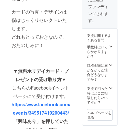
んでも
させて
かまい
ファンディ
くださ
ませ
カードの写真・デザインは
ングされま
い。も
ん。ご
しく
期待に
僕はじっくりセレクトいた
す。
は、一
沿える
緒に撮
します。
よう全
影に行
力で僕
支援に関するよ
どれもとっておきなので、
きま
もクリ
くある質問
しょ
エイ
おたのしみに！
う！直
ティブ
手数料はいく
接のお
に撮っ
らかかります
礼と、
てきま
か？
撮影で
す。。
のお返
。！ 写
目標金額に届
しをさ
真は後
かなかった場
▼無料ホリデイカード・プ
せてく
日高品
合どうなりま
ださい
レゼントの受け取り方▼
質プリ
すか？
ませ。
ント版
こちらのFacebookイベント
基本的
をお届
支援で困った
に関東
けしま
時はどこに相
ページにて受け付けます。
（東京
す。 ※
談したらいい
近辺）
限定30
ですか？
https://www.facebook.com/
限定で
個
すが、
events/349517419200443/
ヘルプページを
エリア
見る
はでき
「興味あり
」
を押していた
るだけ
柔軟に