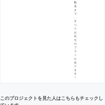
配
送
ま
で
、
す
べ
て
お
任
せ
の
プ
ラ
ン
も
あ
り
ま
す
！
このプロジェクトを見た人はこちらもチェックし
ています