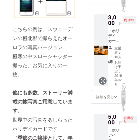
を僕が3
選
き。慶應
択
種類セ
す
る
レクト
SFC卒。
3,0
いたし
残り20
ます！
00
円
ご自由
こちらの例は、スウェーデ
・ホリ
に使い
デイ
分けて
ンの極北部で撮らえたオー
カー
どう
ド：3
ぞ！
ロラの写真バージョン！
支援
セット
者：
極寒の中スローシャッター
（各
10人
カード
お届
撮った、お気に入りの一
別写真/
け予
デザイ
定：
枚。
ン） ・
2019
年02
パトロ
こ
月
ン限定
の
リ
「おつ
タ
他にも多数、ストーリー満
ー
かい」
ン
詳細を見る
を
旅写真
載の旅写真ご用意していま
選
択
「おつ
す
る
す。
かい」
5,0
旅写真
在庫な
世界中の写真をあしらった
は、パ
00
し
円
トロン
ホリデイカードです。
・ホリ
の方の
デイ
こんな
（
季節のご挨拶として、年
カー