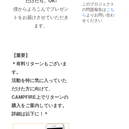
だけたら、OK!
このプロジェクト
対応で
僕からよろこんでプレゼン
の問題報告は
こち
きれば
と思っ
ら
よりお問い合わ
トをお届けさせていただき
ていま
せください
す。ぜ
ます。
ひお気
軽にご
連絡く
ださ
い。 ※
交通費
【重要】
別途で
す。 ※
＊有料リターンもございま
公共の
場所で
す。
撮影い
たしま
活動を特に気に入っていた
す。 ※
限定10
だけた方に向けて、
個
CAMPFIRE上でリターンの
購入をご案内しています。
詳細は以下に！＊