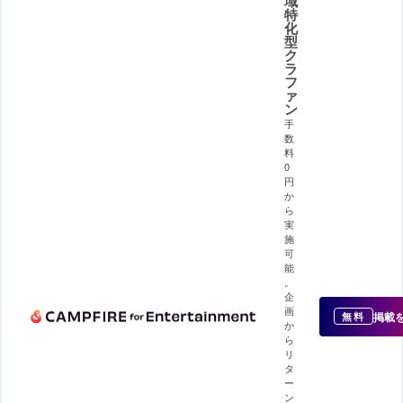
域
特
化
型
ク
ラ
フ
ァ
ン
手
数
料
0
円
か
ら
実
施
可
能
。
企
画
掲載
無料
か
ら
リ
タ
ー
ン