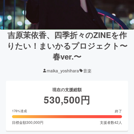
吉原茉依香、四季折々のZINEを作
りたい！まいかるプロジェクト〜
春ver.〜
maika_yoshihara
音楽
現在の支援総額
530,500
円
終了
176
%達成
目標金額
300,000
円
支援者数
42
人