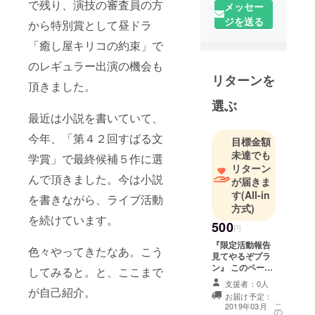
で残り、演技の審査員の方
ライターと
メッセー
して活動し
ジを送る
から特別賞として昼ドラ
つつ、最近
「癒し屋キリコの約束」で
は小説も書
のレギュラー出演の機会も
いていま
リターンを
す。
頂きました。
以前はオー
選ぶ
ディション
最近は小説を書いていて、
番組や昼ド
今年、「第４２回すばる文
目標金額
ラに出演
未達でも
学賞」で最終候補５作に選
し、多くの
リターン
方に知って
んで頂きました。今は小説
が届きま
頂き、また
す
(All-in
を書きながら、ライブ活動
応援して下
方式)
を続けています。
さる方も増
500
円
えました。
『限定活動報告
色々やってきたなあ。こう
しかし私の
見てやるぞプラ
ン』 このページ
方ではなか
してみると。と、ここまで
で見ることので
なか音源な
支援者：0人
きる活動報告
が自己紹介。
お届け予定：
ど発表をコ
（進歩状況やリ
こ
2019年03月
の
ハーサルの写真
ンスタント