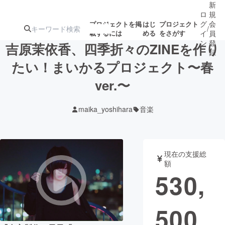
新
ロ
規
グ
会
プロジェクトを掲
はじ
プロジェクト
/
載するには
める
をさがす
イ
員
ン
登
吉原茉依香、四季折々のZINEを作り
録
たい！まいかるプロジェクト〜春
ver.〜
人気のプロ
注目のリ
注目の新着プロ
募集終了が近いプ
もうすぐ公開
ジェクト
ターン
ジェクト
ロジェクト
されます
maika_yoshihara
音楽
アート・写真
音楽
現在の支援総
テクノロジー・ガジェット
ゲーム・サ
額
530,
映像・映画
書籍・雑誌
500
ビジネス・起業
チャレンジ