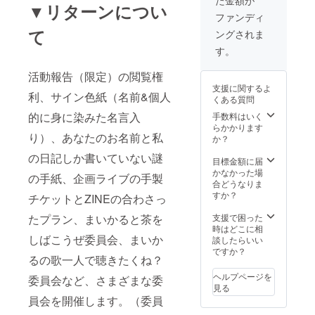
教えて
催予定
報告閲
▼リターンについ
下さ
のプラ
覧権も
ファンディ
い。な
イベー
付属
て
ングされま
るべく
トライ
咀嚼し
ブにご
す。
て、私
招待 ⭐︎
なりの
五月、
活動報告（限定）の閲覧権
小説を
都内ス
支援に関するよ
書かせ
タジオ
利、サイン色紙（名前&個人
くある質問
て頂き
予定 ⭐︎
ます。
スケ
的に身に染みた名言入
手数料はいく
⭐︎小説の
ジュー
らかかります
り）、あなたのお名前と私
みお届
ルはま
か？
けは4月
ずこち
の日記しか書いていない謎
以降と
らから
目標金額に届
なりま
候補を
かなかった場
の手紙、企画ライブの手製
す。 ・
挙げさ
合どうなりま
完成し
せて頂
すか？
チケットとZINEの合わさっ
たサイ
き、そ
ン入り
の後擦
支援で困った
たプラン、まいかると茶を
ZINEを
り合わ
時はどこに相
お届け
しばこうぜ委員会、まいか
せて決
談したらいい
＆あな
定致し
ですか？
るの歌一人で聴きたくね？
たのお
ます。
名前
⭐︎３０分
ヘルプページを
委員会など、さまざまな委
（ニッ
を予定
見る
クネー
（会話
員会を開催します。（委員
ム）を
含め）