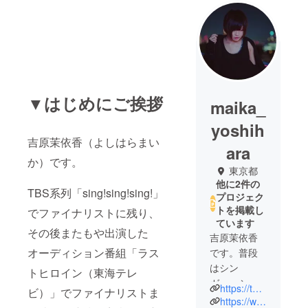
▼はじめにご挨拶
maika_
yoshih
吉原茉依香（よしはらまい
ara
か）です。
東京都
他に2件の
TBS系列「sing!sing!sing!」
プロジェク
トを掲載し
でファイナリストに残り、
ています
その後またもや出演した
吉原茉依香
オーディション番組「ラス
です。普段
はシン
トヒロイン（東海テレ
ガー、シン
https://twitter.com/maika_yoshihara
ビ）」でファイナリストま
ガーソング
https://www.instagram.com/maika_yoshihara/