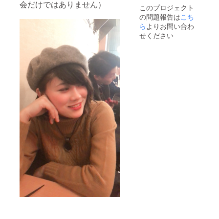
印刷 ⭐︎
・活動
会だけではありません）
このプロジェクト
ニック
報告閲
の問題報告は
こち
ネーム
覧権付
をご希
ら
よりお問い合わ
属
望の方
せください
はお名
前と共
に備考
欄にご
明記下
さい。
・4月の
ライブ
にご招
待（手
製チ
ケッ
ト、サ
イン入
り）
（都内
予定）
・ライ
ブに来
られな
い遠方
の方の
場合は