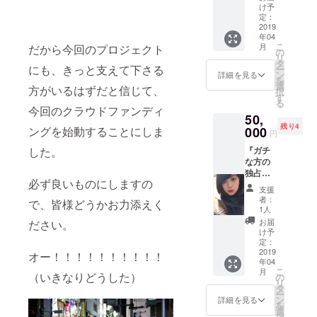
行われ
ケット
ネーム
け予
り） ・
る企画
手製、
定：
ご希望
活動報
ライブ
2019
サイン
の方は
告閲覧
年04
の打ち
付き）※
お名前
権付属
こ
月
だから今回のプロジェクト
上げ
詳細は
の
と共に
リ
（後
上記の
タ
備考欄
にも、きっと支えて下さる
ー
日）に
プラン
ン
にご明
詳細を見る
を
ご招待
を参照
選
記下さ
方がいるはずだと信じて、
択
⭐︎場所は
・まい
す
い。 ・
る
都内、
かるか
企画ラ
今回のクラウドファンディ
50,
日程は
らの手
イブに
残り4
まずこ
000
ングを始動することにしま
紙とい
ご招待
円
ちらか
う名の
（手作
『ガチ
した。
ら候補
日記を
りチ
な方の
を挙げ
お届け
ケッ
独占プ
させて
・サイ
ト、ラ
必ず良いものにしますの
ラン』
頂き、
ン＆個
イブや
支援
・完成
その後
人的に
チケッ
者：
で、皆様どうかお力添えく
したサ
調整し
好きな
1人
トの詳
イン入
て開催
名言を
細は他
お届
ださい。
りZINE
致しま
書いた
け予
のプラ
をお届
す。 ⭐︎
定：
葉書サ
ン参
け ・
2019
時間は2
イズの
オー！！！！！！！！！！
照） ・
年04
ZINEに
時間程
色紙を
サイン
こ
月
あなた
（いきなりどうした）
度を予
の
お届け
色紙
リ
のお名
定、解
タ
・活動
（個人
ー
前
散して
ン
報告閲
詳細を見る
的に好
を
（ニッ
からの
選
覧権付
きな名
択