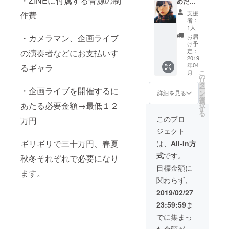
・ZINEに付属する音源の制
に心に
めだけ
（葉書
ランを
沁みた
に小説
サイ
参照）
支援
作費
名言付
書きま
ズ）を
・完成
者：
き）も
す』 ・
お届け
した
1人
入れて
あなた
・4月に
ZINEを
お届
・カメラマン、企画ライブ
しまお
のため
開催予
お届け
け予
うと思
だけに
定のラ
定：
の演奏者などにお支払いす
（サイ
いま
短編小
2019
イブに
ン入
年04
す。 ・
説を書
るギャラ
ご招待
り） ・
こ
月
完成し
きま
（手製
の
ZINEに
リ
た
す。著
のサイ
タ
あなた
ー
・企画ライブを開催するに
ZINE（
作権や
ン入り
ン
のお名
詳細を見る
を
CD付
らなん
チケッ
選
前
あたる必要金額→最低１２
択
き）を
やらも
トを封
す
（ニッ
る
お送り
全てあ
入、ド
クネー
このプロ
万円
しま
なたの
リンク
ム）を
ジェクト
す。 ・
もので
代別
印刷 ⭐︎
活動報
す。 ⭐︎
途） ・
ニック
ギリギリで三十万円、春夏
は、
All-In方
告閲覧
書いて
まいか
ネーム
式
です。
権も付
欲しい
秋冬それぞれで必要になり
るより
をご希
属
エピ
好きな
望の方
目標金額に
ます。
ソー
ものを
はお名
関わらず、
ド、場
詰め込
前と共
所、記
んだプ
に備考
2019/02/27
憶、
レゼン
欄にご
23:59:59
ま
色、感
トをお
明記下
情、な
届け ・
さい。
でに集まっ
んでも
都内開
・活動
た金額が