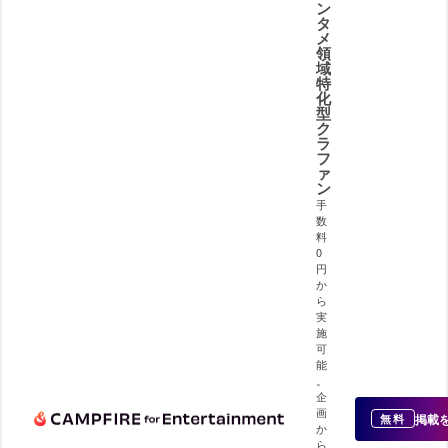
ン
タ
メ
領
域
特
化
型
ク
ラ
フ
ァ
ン
手
数
料
0
円
か
ら
実
施
可
能
。
企
画
掲載
無料
か
ら