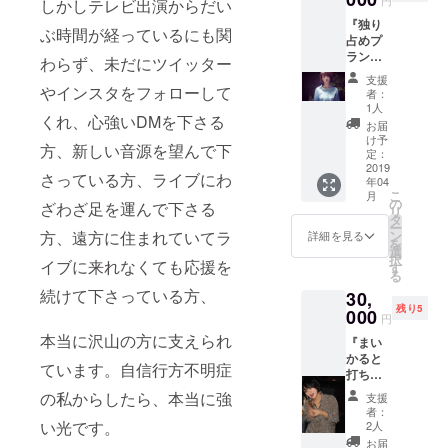
しかしテレビ出演からだい
り、と
ありま
『独り
にかく
す） ※
ぶ時間が経っているにも関
占めプ
何かし
お時間
ラン』
らをプ
はお一
わらず、未だにツイッター
・サイ
レゼン
人あた
支援
ン入り
ト致し
やインスタをフォローして
り20分
者：
ZINEに
ます。
程度を
1人
くれ、心強いDMを下さる
あなた
（私が
予定 ※
お届
のお名
好きな
実施日
け予
方、新しい音源を望んで下
前を印
ものを
定：
時、時
刷し、
2019
ぎゅっ
間はま
さっている方、ライブにわ
年04
それを
と詰め
ずこち
こ
月
お届け
てお送
の
らで候
ざわざ足を運んで下さる
リ
（ニッ
りする
タ
補を挙
ー
クネー
可能性
ン
方、遠方に住まれていてラ
げ、そ
詳細を見る
を
ムをご
が高い
選
の中か
択
希望の
イブに来れなくても応援を
です）
す
らご相
る
方はお
・サイ
談しつ
続けて下さっている方、
30,
名前と
ン入り
つ決め
残り5
共に備
000
ZINEに
ていき
円
考欄に
お名前
ます ・
本当に沢山の方に支えられ
『まい
ご明記
（ニッ
完成し
かると
くださ
クネー
たZINE
ています。自信行方不明症
打ち上
い） ・
ム）を
をお送
げした
企画ラ
印刷し
り致し
の私からしたら、本当に強
支援
くね委
イブに
お送り
ます
者：
員会』
ご招待
い光です。
します
2人
（サイ
・4月に
（チ
⭐︎ニック
ン入
お届