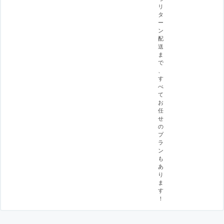
リ
タ
ー
ン
配
送
ま
で
、
す
べ
て
お
任
せ
の
プ
ラ
ン
も
あ
り
ま
す
！