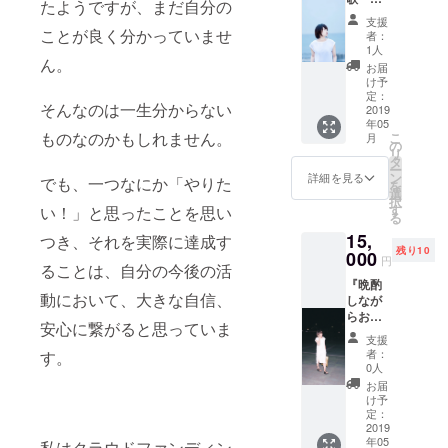
ト代は
たようですが、まだ自分の
で聴き
員の方
かかり
支援
たく
と開催
ことが良く分かっていませ
ませ
者：
ね？委
しよう
ん。
1人
員会』
ん。
と思い
（ドリ
お届
・都内
ます）⭐︎
ンク代
け予
音楽ス
女子限
定：
は別
そんなのは一生分からない
タジオ
2019
定（男
途） ・
年05
にて、
性でご
活動報
ものなのかもしれません。
こ
月
３０分
応募頂
の
告閲覧
リ
程度
いた方
タ
権付属
ー
（会話
は申し
ン
⭐︎印刷す
詳細を見る
でも、一つなにか「やりた
を
含め）
訳ない
選
るお名
択
のプラ
のです
す
前で
い！」と思ったことを思い
る
イベー
が取り
ニック
15,
トライ
つき、それを実際に達成す
消しと
ネーム
残り10
ブを開
000
させて
をご希
円
ることは、自分の今後の活
催いた
頂きま
望の方
『晩酌
しま
す）⭐︎ご
は、そ
動において、大きな自信、
しなが
す。 日
飲食代
れを発
らお悩
程は5月
はこち
送先の
安心に繋がると思っていま
みでも
を予定
らで設
お名前
支援
なんで
してお
定する
と共に
者：
す。
も喋り
り、こ
金額内
0人
備考欄
倒しま
ちらで
にさせ
にお書
お届
しょう
幾つか
て頂き
け予
きくだ
プラ
の候補
定：
ます。
さい。
ン』 ・
2019
日をお
・活動
年05
吉原茉
私はクラウドファンディン
送りし
報告閲