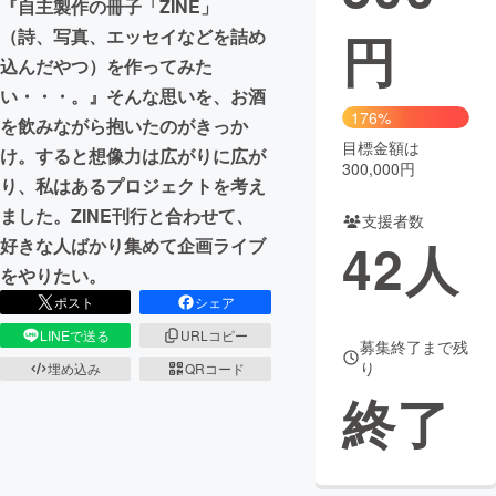
『自主製作の冊子「ZINE」
円
（詩、写真、エッセイなどを詰め
まちづくり・地域活性化
込んだやつ）を作ってみた
い・・・。』そんな思いを、お酒
CAMPFIRE for Social Good
CAMPFIRE Creation
176%
を飲みながら抱いたのがきっか
CAMPFIREふるさと納税
machi-ya
コミュニティ
目標金額は
け。すると想像力は広がりに広が
300,000円
り、私はあるプロジェクトを考え
ました。ZINE刊行と合わせて、
支援者数
42
人
好きな人ばかり集めて企画ライブ
をやりたい。
ポスト
シェア
LINEで送る
URLコピー
募集終了まで残
り
埋め込み
QRコード
終了