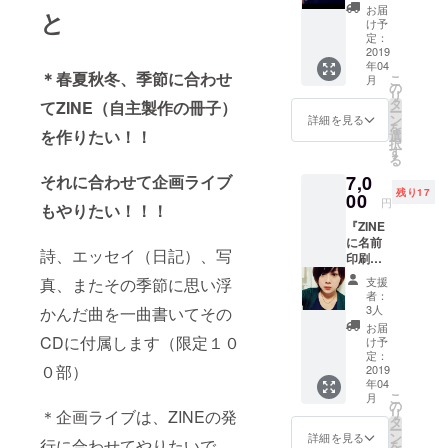
ちゃい
お届
会、コンテ
と
ますよ
け予
ンツを増や
プラ
定：
ン』 ・
2019
したい、ま
年04
今回作
＊春夏秋冬、季節に合わせ
た私の作品
こ
月
成する
の
リ
ZINE（
に触れてな
タ
てZINE（自主製作の冊子）
ー
CD付
ン
詳細を見る
にかを感じ
を
き）の
を作りたい！！
選
択
てもらいた
中に、
す
る
あなた
いという気
7,0
それに合わせて企画ライブ
のお名
持ちが高ま
残り17
前
00
円
もやりたい！！！
り、この度
（ニッ
『ZINE
クネー
このプロ
に名前
ムでも
詩、エッセイ（日記）、写
ジェクトを
印刷＆
可）を
企画ラ
スペ
始めること
支援
真、またその季節に思い浮
イブの
シャル
者：
となりまし
手作り
サンク
3人
かんだ曲を一曲書いてその
た。
チケッ
スとし
お届
トもお
て印刷
CDに付属します（限定１０
け予
すでに応援
届けプ
いたし
定：
してくだ
０部）
ラン』
2019
ます。
年04
・ZINE
さっている
・活動
こ
月
にあな
報告閲
の
のに、更に
リ
＊企画ライブは、ZINEの発
たのお
覧権も
タ
ー
応援を求め
名前を
付属 ⭐︎
ン
詳細を見る
行に合わせてやりたいで
を