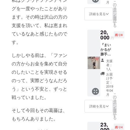
こ
月
依香が
ます。
の
覧権付
リ
グを一度やったことがあり
勝手に
その中
タ
属
ー
一人で
で皆様
ン
詳細を見る
を
ます。その時は沢山の方の
晩酌し
のご予
選
択
ながら
定を伺
す
支援を頂いて、私は恵まれ
る
あなた
いなが
20,
とお電
ら、日
ているなあと感じたもので
残り9
話いた
000
程、時
円
しま
間を決
す。
『まい
す。
めて行
かるが
（Skyp
きま
勝手に
しかしやる前は、「ファン
eを予
す。 ・
プレゼ
定）
活動報
支援
の方からお金を集めて自分
ントプ
（テレ
告閲覧
者：
ラン』
ビ通話
権
1人
のしたいことを実現させる
・吉原
も可）
お届
茉依香
（嫌す
け予
のって、実際どうなんだろ
があな
ぎるこ
定：
たのた
2019
とをさ
う」という不安と、ずっと
年04
めにプ
れるor
こ
月
レゼン
言われ
戦っていました。
の
リ
トを選
たと感
タ
ー
び、お
じたら
ン
詳細を見る
を
そして今回もその葛藤は、
店で
こちら
選
択
買った
から切
す
る
もちろんありました。
りなに
らせて
23,
かを
頂く可
残り4
作った
000
能性が
円