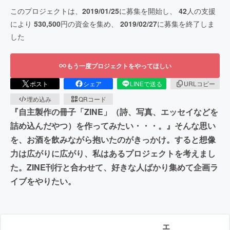
このプロジェクトは、
2019/01/25
に募集を開始し、
42
人の支援
により
530,500
円の資金を集め、
2019/02/27
に募集を終了しま
した
もう一度プロジェクトをやってほしい
ポスト
シェア
LINEで送る
URLコピー
埋め込み
QRコード
『自主製作の冊子「ZINE」（詩、写真、エッセイなどを
詰め込んだやつ）を作ってみたい・・・。』そんな思い
を、お酒を飲みながら抱いたのがきっかけ。すると想像
力は広がりに広がり、私はあるプロジェクトを考えまし
た。ZINE刊行と合わせて、好きな人ばかり集めて企画ラ
イブをやりたい。
エ