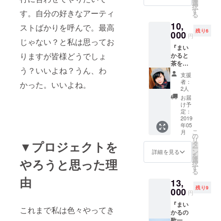
印刷い
印刷す
るのは心が
選
択
たしま
るお名
す
す。自分の好きなアーティ
痛い部分も
る
す。 ・
前で
あります
10,
ZINEと
ニック
ストばかりを呼んで。最高
残り6
ともに
000
ネーム
が、それ以
円
都内で
じゃない？と私は思ってお
をご希
上に皆さん
『まい
４月に
望の方
りますが皆様どうでしょ
かると
予定さ
に楽しんで
は、そ
茶をし
れてい
れを発
もらえるよ
う？いいよね？うん、わ
ばこう
る企画
送先の
支援
うなものを
ぜ委員
ライブ
お名前
者：
かった。いいよね。
会（女
のチ
と共に
2人
作りますの
性限
ケット
お書き
お届
で、是非宜
定）』
を手作
くださ
け予
・私と
しくお願い
りし、
定：
い。
茶をし
2019
お送り
年05
ばきま
します
こ
月
しょ
（サイ
の
リ
う。
▼プロジェクトを
ン付
タ
ー
（都
き）※こ
ン
詳細を見る
を
内、日
のチ
選
やろうと思った理
択
曜日の
ケット
す
る
昼す
を入場
由
13,
ぎ、一
の際に
残り9
時間程
000
ご提示
円
度を予
いただ
『まい
定。ご
ければ
これまで私は色々やってき
かるの
応募頂
チケッ
歌一人
いた全