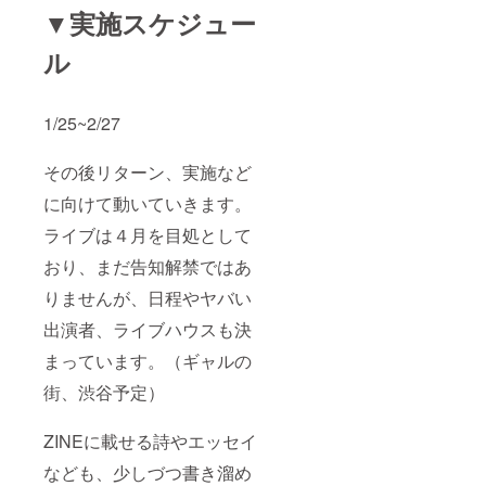
電話
▼実施スケジュー
（skyp
e)を
ル
酔った
吉原と
２０分
間ほど
1/25~2/27
して頂
きま
す。 ・
その後リターン、実施など
活動報
告閲覧
に向けて動いていきます。
権も付
属
ライブは４月を目処として
おり、まだ告知解禁ではあ
りませんが、日程やヤバい
出演者、ライブハウスも決
まっています。（ギャルの
街、渋谷予定）
ZINEに載せる詩やエッセイ
なども、少しづつ書き溜め