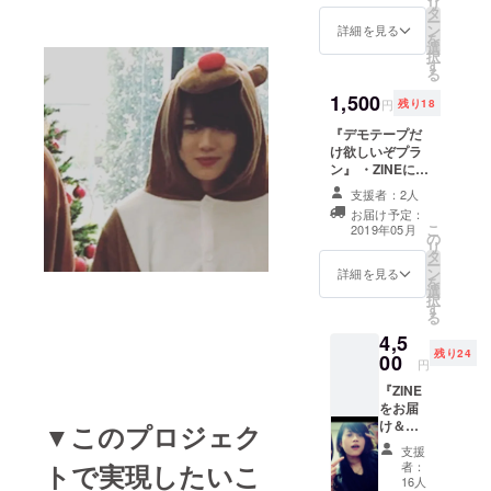
リ
タ
など）を閲覧で
ー
にできず、
ン
きるプランで
詳細を見る
を
今皆さんに
選
す。
択
す
会える機
る
会、披露で
1,500
円
残り18
きる機会は
『デモテープだ
ライブのみ
け欲しいぞプラ
となってい
ン』 ・ZINEに付
属する１曲入り
るのが現状
支援者：2人
の書き下ろしデ
お届け予定：
です。
モテープをお送
こ
2019年05月
の
りします。
リ
タ
（ZINEは付属し
そこで遠方
ー
ン
ません） ・活動
詳細を見る
を
に住んで
選
報告閲覧権も付
択
す
属
らっしゃる
る
方含め、皆
4,5
残り24
00
さまに、
円
歌、そして
『ZINE
をお届
歌以外の私
け＆あ
▼このプロジェク
の活動を
なたの
支援
知っていた
名前印
者：
トで実現したいこ
刷し
だける機
16人