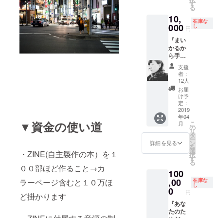
クネー
交流は
す
属
言付
る
ム）を
申し訳
き） ・
10,
印刷致
ないの
活動報
在庫な
します
000
ですが
し
告閲覧
円
⭐︎ニック
NGとさ
権も付
『まい
ネーム
せて頂
属
かるか
をご希
きま
ら手紙
望の方
す。 ⭐︎4
欲しく
はお名
月以降
支援
ね？委
前と共
となる
者：
員会』
に備考
可能性
12人
・吉原
欄にご
があり
お届
茉依香
明記下
ます ⭐︎
け予
より、
さい ・
定：
男性ス
あなた
2019
吉原茉
タッフ
年04
へ日記
依香か
が付き
▼資金の使い道
こ
月
という
ら手紙
の
添いま
リ
名のお
という
タ
す ・4
ー
手紙を
名の日
ン
月に行
詳細を見る
を
お送り
記をお
選
われる
・ZINE(自主製作の本）を１
択
しま
届け ・
す
企画ラ
る
す。 ・
サイン
イブに
００部ほど作ること→カ
100
サイン
色紙
ご招待
色紙
,00
（個人
在庫な
ラーページ含むと１０万ほ
（チ
し
（葉書
的に身
0
ケット
円
ど掛かります
サイ
に沁み
手製、
ズ）
『あな
た名言
詳細は
（私的
たのた
入り）
他のプ