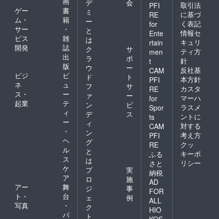
画
デ
会
取引法
PFI
ゲー
書
ミ
に基づ
RE
ム・
籍
ー
く表記
for
サー
・
と
情報セ
Ente
ビス
雑
は
キュリ
rtain
開発
誌
ク
サ
ティ方
men
出
ラ
ポ
針
t
版
ウ
ー
反社基
CAM
ビジ
ビ
ド
ト
本方針
PFI
ネ
ュ
フ
サ
カスタ
RE
ス・
ー
ァ
ー
マーハ
for
起業
テ
ン
ビ
ラスメ
Spor
ィ
デ
ス
ントに
ts
ー
ィ
対する
CAM
・
ン
考え方
PFI
ヘ
グ
クッ
RE
ル
と
キーポ
ふる
ス
は
リシー
さと
ケ
プ
実
納税
ア
ロ
施
AD
アー
舞
ジ
事
FOR
ト・
台
ェ
例
ALL
写真
・
ク
HIO
パ
ト
KOS