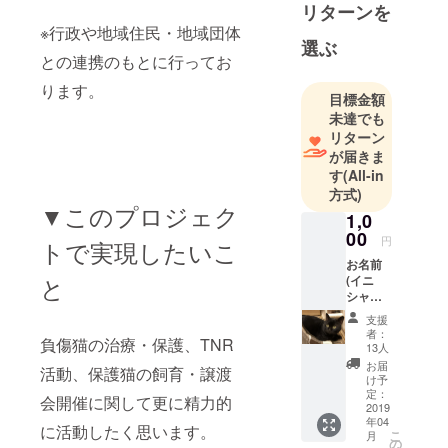
リターンを
をメインに
※行政や地域住民・地域団体
行っており
選ぶ
との連携のもとに行ってお
ます。
ります。
目標金額
未達でも
リターン
が届きま
す
(All-in
方式)
▼このプロジェク
1,0
00
円
トで実現したいこ
お名前
と
(イニ
シャル
でも可)
支援
入り猫
者：
負傷猫の治療・保護、TNR
ちゃん
13人
写メ ※
お届
活動、保護猫の飼育・譲渡
メール
け予
にて送
定：
会開催に関して更に精力的
付致し
2019
年04
ます。
に活動したく思います。
こ
月
※支援
の