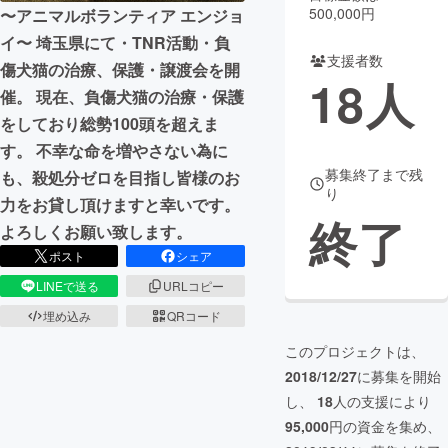
500,000円
〜アニマルボランティア エンジョ
まちづくり・地域活性化
イ〜 埼玉県にて・TNR活動・負
支援者数
傷犬猫の治療、保護・譲渡会を開
18
人
催。 現在、負傷犬猫の治療・保護
CAMPFIRE for Social Good
CAMPFIRE Creation
をしており総勢100頭を超えま
CAMPFIREふるさと納税
machi-ya
コミュニティ
す。 不幸な命を増やさない為に
募集終了まで残
も、殺処分ゼロを目指し皆様のお
り
力をお貸し頂けますと幸いです。
終了
よろしくお願い致します。
ポスト
シェア
LINEで送る
URLコピー
埋め込み
QRコード
このプロジェクトは、
2018/12/27
に募集を開始
し、
18
人の支援により
95,000
円の資金を集め、