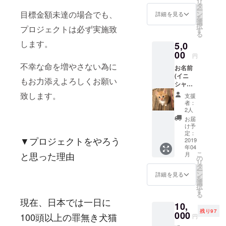
リ
時、必
タ
ー
ず備考
目標金額未達の場合でも、
ン
詳細を見る
を
欄にご
選
択
プロジェクトは必ず実施致
希望の
す
る
お名前
します。
5,0
をご記
入くだ
00
円
さい。
不幸な命を増やさない為に
お名前
記入の
(イニ
ない場
もお力添えよろしくお願い
シャル
合は
可)&
CAMPF
致します。
支援
メッ
IREの
者：
セージ
ユー
2人
付き猫
ザー名
お届
ちゃん
を掲載
け予
写メ ※
いたし
定：
▼プロジェクトをやろう
メール
2019
ます。
年04
にて送
ご了承
と思った理由
こ
月
付致し
くださ
の
リ
ます。
い。
タ
ー
※支援
ン
詳細を見る
を
時、必
選
択
ず備考
す
る
欄にご
現在、日本では一日に
10,
希望の
残り97
お名前
000
100頭以上の罪無き犬猫
円
をご記