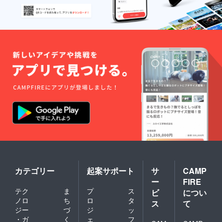
カテゴリー
起案サポート
サ
CAMP
ー
FIRE
テク
ま
プ
ス
ビ
につい
ノロ
ち
ロ
タ
ス
て
ジー
づ
ジ
ッ
・ガ
く
ェ
フ