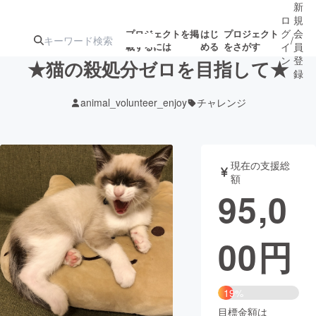
新
ロ
規
グ
会
プロジェクトを掲
はじ
プロジェクト
/
載するには
める
をさがす
イ
員
ン
登
★猫の殺処分ゼロを目指して★
録
animal_volunteer_enjoy
チャレンジ
人気のプロ
注目のリ
注目の新着プロ
募集終了が近いプ
もうすぐ公開
ジェクト
ターン
ジェクト
ロジェクト
されます
現在の支援総
額
アート・写真
音楽
95,0
テクノロジー・ガジェット
ゲーム・サ
00
円
映像・映画
書籍・雑誌
19%
ビジネス・起業
チャレンジ
目標金額は