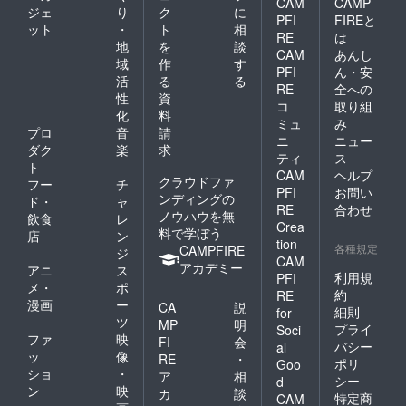
CAM
CAMP
ジェ
り
ク
に
PFI
FIREと
ット
・
ト
相
RE
は
地
を
談
CAM
あんし
域
作
す
PFI
ん・安
活
る
る
RE
全への
性
資
コ
取り組
化
料
ミュ
み
プロ
音
請
ニ
ニュー
ダク
楽
求
ティ
ス
ト
CAM
ヘルプ
クラウドファ
フー
チ
PFI
お問い
ンディングの
ド・
ャ
RE
合わせ
ノウハウを無
飲食
レ
Crea
料で学ぼう
店
ン
tion
各種規定
CAMPFIRE
ジ
CAM
アカデミー
アニ
ス
利用規
PFI
メ・
ポ
約
RE
漫画
ー
CA
説
細則
for
ツ
MP
明
プライ
Soci
ファ
映
FI
会
バシー
al
ッ
像
RE
・
ポリ
Goo
ショ
・
ア
相
シー
d
ン
映
カ
談
特定商
CAM