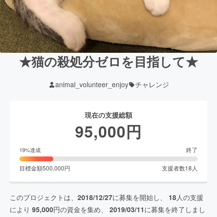
★猫の殺処分ゼロを目指して★
animal_volunteer_enjoy
チャレンジ
現在の支援総額
95,000
円
終了
19
%達成
目標金額
500,000
円
支援者数
18
人
このプロジェクトは、
2018/12/27
に募集を開始し、
18
人の支援
により
95,000
円の資金を集め、
2019/03/11
に募集を終了しまし