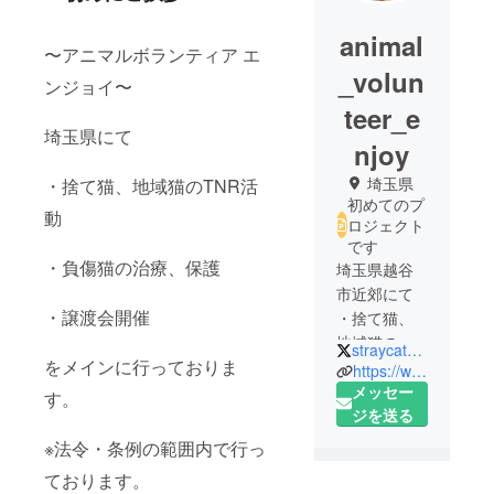
animal
〜アニマルボランティア エ
_volun
ンジョイ〜
teer_e
埼玉県にて
njoy
埼玉県
・捨て猫、地域猫のTNR活
初めてのプ
動
ロジェクト
です
・負傷猫の治療、保護
埼玉県越谷
市近郊にて
・譲渡会開催
・捨て猫、
地域猫の
straycat_meow25
をメインに行っておりま
TNR活動
https://www4.hp-ez.com/hp/animalvolunteer/page0
・負傷犬猫
メッセー
す。
の治療、保
ジを送る
護
※法令・条例の範囲内で行っ
・譲渡会開
ております。
催