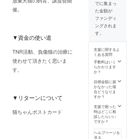
放棄犬猫の飼育、譲渡会開
でに集まっ
催。
た金額が
ファンディ
ングされま
す。
▼資金の使い道
支援に関するよ
TNR活動、負傷猫の治療に
くある質問
使わせて頂きたく思いま
手数料はいく
らかかります
す。
か？
目標金額に届
かなかった場
合どうなりま
▼リターンについて
すか？
支援で困った
猫ちゃんポストカード
時はどこに相
談したらいい
ですか？
ヘルプページを
見る