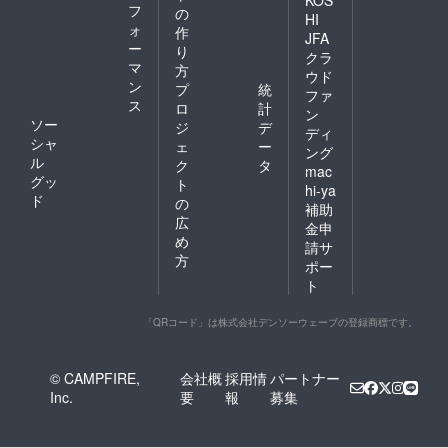
フ
の
HI
ォ
作
JFA
ー
り
クラ
マ
方
ウド
ン
プ
統
ファ
ス
ロ
計
ン
ソー
ジ
デ
ディ
シャ
ェ
ー
ング
ル
ク
タ
mac
グッ
ト
hi-ya
ド
の
補助
広
金申
め
請サ
方
ポー
ト
「QRコード」は株式会社デンソーウェーブの登録商標です。
© CAMPFIRE,
会社概
採用情
パートナー
Inc.
要
報
募集