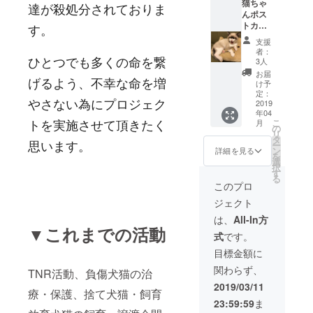
猫ちゃ
入くだ
達が殺処分されておりま
んポス
さい。
トカー
す。
記入の
ド
ない場
支援
合は
者：
ひとつでも多くの命を繋
CAMPF
3人
IREの
お届
げるよう、不幸な命を増
ユー
け予
ザー名
定：
やさない為に
プロジェク
2019
を掲載
年04
いたし
トを実施させて頂きたく
こ
月
ます。
の
リ
ご了承
タ
思います。
ー
くださ
ン
詳細を見る
を
い。
選
択
す
る
このプロ
ジェクト
は、
All-In方
▼これまでの活動
式
です。
目標金額に
関わらず、
TNR活動、負傷犬猫の治
2019/03/11
療・保護、捨て犬猫・飼育
23:59:59
ま