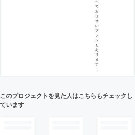
べ
て
お
任
せ
の
プ
ラ
ン
も
あ
り
ま
す
！
このプロジェクトを見た人はこちらもチェックし
ています