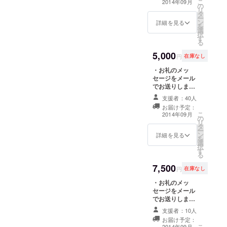
こ
2014年09月
の
日）にご招待 ・
リ
タ
ポスター1枚
ー
ン
詳細を見る
を
選
択
す
る
5,000
円
在庫なし
・お礼のメッ
セージをメール
でお送りします
・映画監督舞台
支援者：40人
挨拶つき上映会
お届け予定：
（2014年9月19
こ
2014年09月
の
日）にご招待 ・
リ
タ
トートバック1つ
ー
ン
詳細を見る
を
選
択
す
る
7,500
円
在庫なし
・お礼のメッ
セージをメール
でお送りします
・映画監督舞台
支援者：10人
挨拶つき上映会
お届け予定：
（2014年9月19
こ
2014年09月