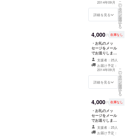
（2014年9月19
こ
2014年09月
の
日）にご招待
リ
タ
ー
ン
詳細を見る
を
選
択
す
る
4,000
円
在庫なし
・お礼のメッ
セージをメール
でお送りします
・映画監督舞台
支援者：25人
挨拶つき上映会
お届け予定：
（2014年9月19
こ
2014年09月
の
日）にご招待 ・
リ
タ
ラグ1枚
ー
ン
詳細を見る
を
選
択
す
る
4,000
円
在庫なし
・お礼のメッ
セージをメール
でお送りします
・映画監督舞台
支援者：25人
挨拶つき上映会
お届け予定：
（2014年9月19