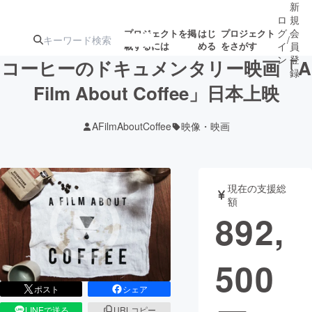
新
ロ
規
グ
会
プロジェクトを掲
はじ
プロジェクト
/
載するには
める
をさがす
イ
員
ン
登
コーヒーのドキュメンタリー映画「A
録
Film About Coffee」日本上映
人気のプロ
注目のリ
注目の新着プロ
募集終了が近いプ
もうすぐ公開
AFilmAboutCoffee
映像・映画
ジェクト
ターン
ジェクト
ロジェクト
されます
アート・写真
音楽
現在の支援総
額
892,
テクノロジー・ガジェット
ゲーム・サ
500
映像・映画
書籍・雑誌
ポスト
シェア
ビジネス・起業
チャレンジ
LINEで送る
URLコピー