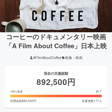
コーヒーのドキュメンタリー映画
「A Film About Coffee」日本上映
AFilmAboutCoffee
映像・映画
現在の支援総額
892,500
円
終了
100
%達成
目標金額
890,500
円
支援者数
177
人