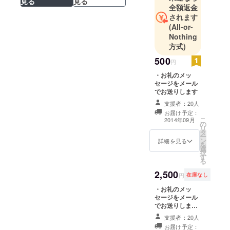
見る
見る
全額返金
されます
(All-or-
Nothing
方式)
500
円
・お礼のメッ
セージをメール
でお送りします
支援者：20人
お届け予定：
こ
2014年09月
の
リ
タ
ー
ン
詳細を見る
を
選
択
す
る
2,500
円
在庫なし
・お礼のメッ
セージをメール
でお送りします
・映画監督舞台
支援者：20人
挨拶つき上映会
お届け予定：