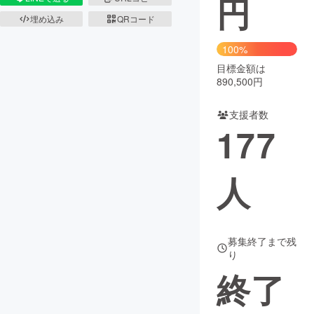
円
埋め込み
QRコード
まちづくり・地域活性化
100%
目標金額は
CAMPFIRE for Social Good
CAMPFIRE Creation
890,500円
CAMPFIREふるさと納税
machi-ya
コミュニティ
支援者数
177
人
募集終了まで残
り
終了