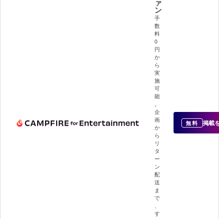
ァ
ン
手
数
料
0
円
か
ら
実
施
可
能
。
企
画
掲載
無料
か
ら
リ
タ
ー
ン
配
送
ま
で
、
す