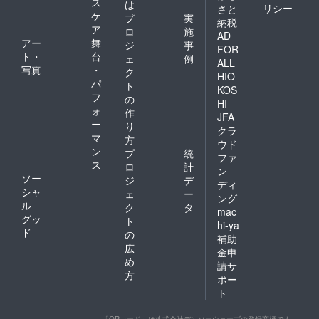
ス
は
リシー
さと
ケ
プ
実
納税
ア
ロ
施
AD
アー
舞
ジ
事
FOR
ト・
台
ェ
例
ALL
写真
・
ク
HIO
パ
ト
KOS
フ
の
HI
ォ
作
JFA
ー
り
クラ
マ
方
ウド
ン
プ
統
ファ
ス
ロ
計
ン
ソー
ジ
デ
ディ
シャ
ェ
ー
ング
ル
ク
タ
mac
グッ
ト
hi-ya
ド
の
補助
広
金申
め
請サ
方
ポー
ト
「QRコード」は株式会社デンソーウェーブの登録商標です。