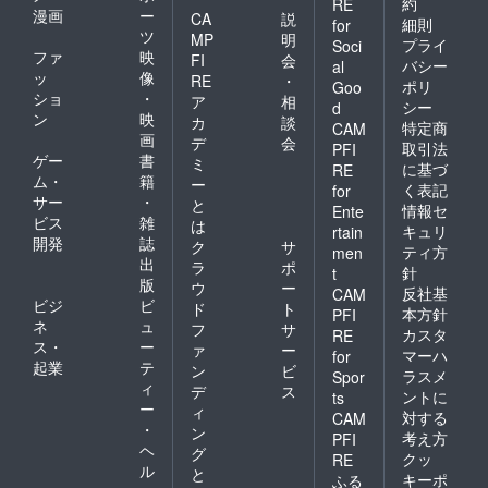
約
RE
漫画
ー
CA
説
細則
for
ツ
MP
明
プライ
Soci
ファ
映
FI
会
バシー
al
ッ
像
RE
・
ポリ
Goo
ショ
・
ア
相
シー
d
ン
映
カ
談
特定商
CAM
画
デ
会
取引法
PFI
ゲー
書
ミ
に基づ
RE
ム・
籍
ー
く表記
for
サー
・
と
情報セ
Ente
ビス
雑
は
キュリ
rtain
開発
誌
ク
サ
ティ方
men
出
ラ
ポ
針
t
版
ウ
ー
反社基
CAM
ビジ
ビ
ド
ト
本方針
PFI
ネ
ュ
フ
サ
カスタ
RE
ス・
ー
ァ
ー
マーハ
for
起業
テ
ン
ビ
ラスメ
Spor
ィ
デ
ス
ントに
ts
ー
ィ
対する
CAM
・
ン
考え方
PFI
ヘ
グ
クッ
RE
ル
と
キーポ
ふる