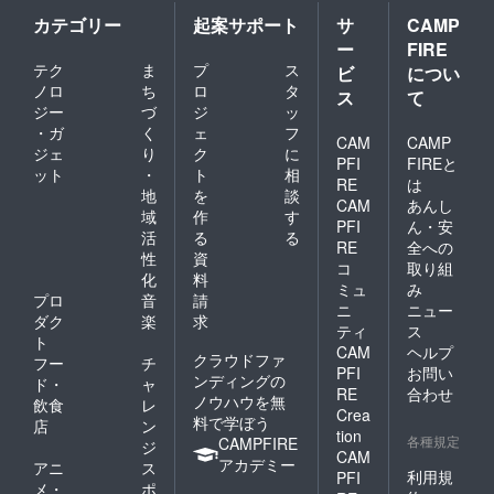
カテゴリー
起案サポート
サ
CAMP
ー
FIRE
テク
ま
プ
ス
ビ
につい
ノロ
ち
ロ
タ
ス
て
ジー
づ
ジ
ッ
・ガ
く
ェ
フ
CAM
CAMP
ジェ
り
ク
に
PFI
FIREと
ット
・
ト
相
RE
は
地
を
談
CAM
あんし
域
作
す
PFI
ん・安
活
る
る
RE
全への
性
資
コ
取り組
化
料
ミュ
み
プロ
音
請
ニ
ニュー
ダク
楽
求
ティ
ス
ト
CAM
ヘルプ
クラウドファ
フー
チ
PFI
お問い
ンディングの
ド・
ャ
RE
合わせ
ノウハウを無
飲食
レ
Crea
料で学ぼう
店
ン
tion
各種規定
CAMPFIRE
ジ
CAM
アカデミー
アニ
ス
利用規
PFI
メ・
ポ