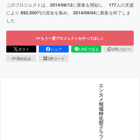
このプロジェクトは、
2014/08/12
に募集を開始し、
177
人の支援
により
892,500
円の資金を集め、
2014/09/04
に募集を終了しま
した
もう一度プロジェクトをやってほしい
ポスト
シェア
LINEで送る
URLコピー
埋め込み
QRコード
エ
ン
タ
メ
領
域
特
化
型
ク
ラ
フ