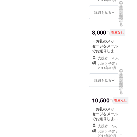
の
日）にご招待 ・
リ
タ
ブランドン・
ー
ン
ローパー監督と
詳細を見る
を
選
一緒に行くコー
択
す
ヒーショップツ
る
アー（2014年9
8,000
月20日予定）
円
在庫なし
・お礼のメッ
セージをメール
でお送りします
・映画監督舞台
支援者：26人
挨拶つき上映会
お届け予定：
（2014年9月19
こ
2014年09月
の
日）にご招待 ・
リ
タ
ラグ1枚 ・ポス
ー
ン
ター1枚 ・トー
詳細を見る
を
選
トバック1つ
択
す
る
10,500
円
在庫なし
・お礼のメッ
セージをメール
でお送りしま
す。 ・映画監督
支援者：5人
舞台挨拶つき上
お届け予定：
映会（2014年9
こ
2014年09月