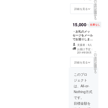
の
月19日）にご招
リ
タ
待 ・トートバッ
ー
ン
ク1つ ・ブラン
詳細を見る
を
選
ドン・ローパー
択
す
監督とランチ
る
（2014年9月20
15,000
日予定）
円
在庫なし
・お礼のメッ
セージをメール
でお送りします
・映画監督舞台
支援者：6人
挨拶つき上映会
お届け予定：
（2014年9月19
こ
2014年09月
の
日）にご招待 ・
リ
タ
ラグ1枚 ・サイ
ー
ン
ン付きポスター1
詳細を見る
を
選
枚 ・トートバッ
択
す
ク1つ ・上映前
る
にスクリーン上
このプロ
にspecial
ジェクト
thanksとして名
前（もしくはロ
は、All-or-
ゴ）を記載
Nothing方式
です。
目標金額を