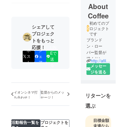
About
Coffee
初めてのプ
シェアして
ロジェクト
プロジェク
です
ブランド
トをもっと
ン・ロー
応援！
LIN
ポ
シ
パー監督が
Eで
ス
ェ
描くサンフ
送
http://afilmaboutcoffee.com/
ト
ア
ランシスコ
る
メッセー
発スペシャ
ジを送る
ルティコー
ヒーのド
キュメンタ
イオンシネマ打
監督からのメッ
リターンを
リー映画「A
ち合わせ！
セージ！
Film About
選ぶ
Coffee」。
目標金額
活動報告一覧を
プロジェクトを
未達なら