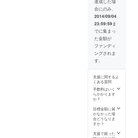
達成した場
合にのみ、
2014/09/04
23:59:59
ま
でに集まっ
た金額が
ファンディ
ングされま
す。
支援に関するよ
くある質問
手数料はいく
らかかります
か？
目標金額に届
かなかった場
合どうなりま
すか？
支援で困った