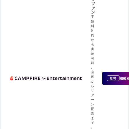
フ
ァ
ン
手
数
料
0
円
か
ら
実
施
可
能
。
企
画
掲載
無料
か
ら
リ
タ
ー
ン
配
送
ま
で
、