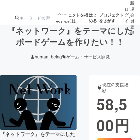
新
ロ
規
グ
会
プロジェクトを掲
はじ
プロジェクト
/
載するには
める
をさがす
イ
員
ン
登
『ネットワーク』をテーマにした
録
ボードゲームを作りたい！！
人気のプロ
注目のリ
注目の新着プロ
募集終了が近いプ
もうすぐ公開
human_being
ゲーム・サービス開発
ジェクト
ターン
ジェクト
ロジェクト
されます
アート・写真
音楽
現在の支援総
額
58,5
テクノロジー・ガジェット
ゲーム・サ
00
円
映像・映画
書籍・雑誌
『ネットワーク』をテーマにした
ビジネス・起業
チャレンジ