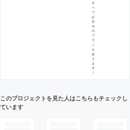
す
べ
て
お
任
せ
の
プ
ラ
ン
も
あ
り
ま
す
！
このプロジェクトを見た人はこちらもチェックし
ています