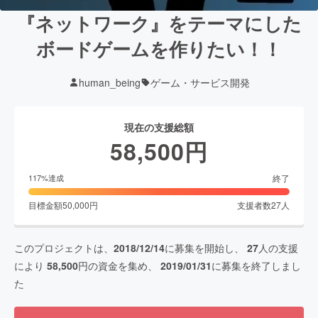
『ネットワーク』をテーマにした
ボードゲームを作りたい！！
human_being
ゲーム・サービス開発
現在の支援総額
58,500
円
終了
117
%達成
目標金額
50,000
円
支援者数
27
人
このプロジェクトは、
2018/12/14
に募集を開始し、
27
人の支援
により
58,500
円の資金を集め、
2019/01/31
に募集を終了しまし
た