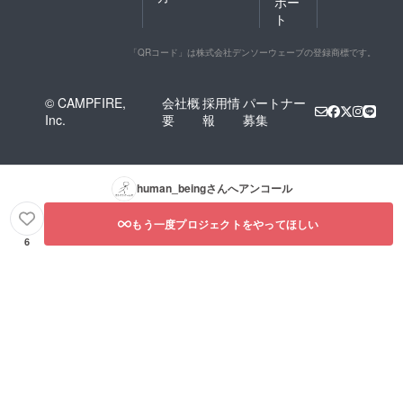
ポー
ト
「QRコード」は株式会社デンソーウェーブの登録商標です。
© CAMPFIRE,
会社概
採用情
パートナー
Inc.
要
報
募集
human_being
さんへアンコール
もう一度プロジェクトをやってほしい
6