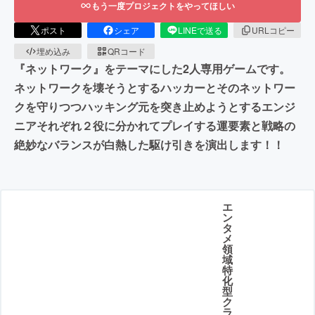
もう一度プロジェクトをやってほしい
ポスト
シェア
LINEで送る
URLコピー
埋め込み
QRコード
『ネットワーク』をテーマにした2人専用ゲームです。
ネットワークを壊そうとするハッカーとそのネットワー
クを守りつつハッキング元を突き止めようとするエンジ
ニアそれぞれ２役に分かれてプレイする運要素と戦略の
絶妙なバランスが白熱した駆け引きを演出します！！
エ
ン
タ
メ
領
域
特
化
型
ク
ラ