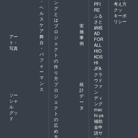
・
ン
考え方
PFI
ヘ
グ
クッ
RE
ル
と
キーポ
ふる
ス
は
リシー
さと
ケ
プ
実
納税
ア
ロ
施
AD
アー
舞
ジ
事
FOR
ト・
台
ェ
例
ALL
写真
・
ク
HIO
パ
ト
KOS
フ
の
HI
ォ
作
JFA
ー
り
クラ
マ
方
ウド
ン
プ
統
ファ
ス
ロ
計
ン
ソー
ジ
デ
ディ
シャ
ェ
ー
ング
ル
ク
タ
mac
グッ
ト
hi-ya
ド
の
補助
広
金申
め
請サ
方