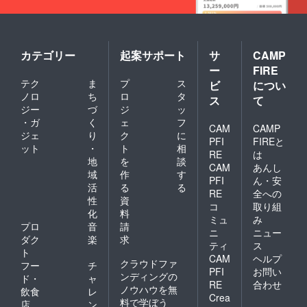
カテゴリー
起案サポート
サ
CAMP
ー
FIRE
テク
ま
プ
ス
ビ
につい
ノロ
ち
ロ
タ
ス
て
ジー
づ
ジ
ッ
・ガ
く
ェ
フ
CAM
CAMP
ジェ
り
ク
に
PFI
FIREと
ット
・
ト
相
RE
は
地
を
談
CAM
あんし
域
作
す
PFI
ん・安
活
る
る
RE
全への
性
資
コ
取り組
化
料
ミュ
み
プロ
音
請
ニ
ニュー
ダク
楽
求
ティ
ス
ト
CAM
ヘルプ
クラウドファ
フー
チ
PFI
お問い
ンディングの
ド・
ャ
RE
合わせ
ノウハウを無
飲食
レ
Crea
料で学ぼう
店
ン