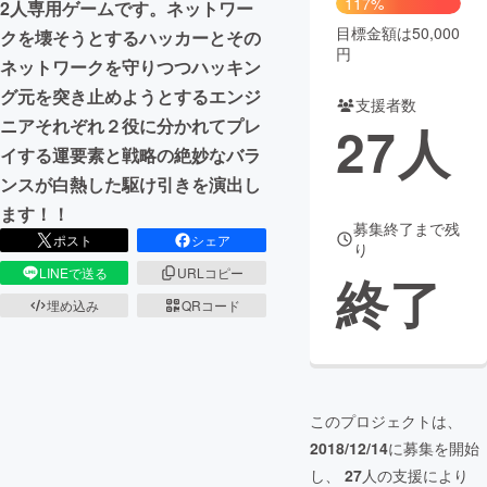
117%
2人専用ゲームです。ネットワー
目標金額は50,000
クを壊そうとするハッカーとその
まちづくり・地域活性化
円
ネットワークを守りつつハッキン
グ元を突き止めようとするエンジ
支援者数
CAMPFIRE for Social Good
CAMPFIRE Creation
ニアそれぞれ２役に分かれてプレ
27
人
CAMPFIREふるさと納税
machi-ya
コミュニティ
イする運要素と戦略の絶妙なバラ
ンスが白熱した駆け引きを演出し
ます！！
募集終了まで残
ポスト
シェア
り
LINEで送る
URLコピー
終了
埋め込み
QRコード
このプロジェクトは、
2018/12/14
に募集を開始
し、
27
人の支援により