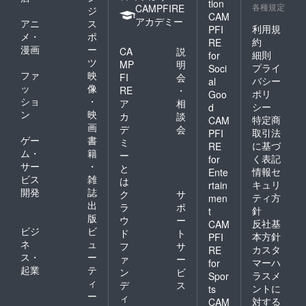
tion
各種規定
CAMPFIRE
ジ
CAM
アカデミー
アニ
ス
利用規
PFI
メ・
ポ
約
RE
漫画
ー
CA
説
細則
for
ツ
MP
明
プライ
Soci
ファ
映
FI
会
バシー
al
ッ
像
RE
・
ポリ
Goo
ショ
・
ア
相
シー
d
ン
映
カ
談
特定商
CAM
画
デ
会
取引法
PFI
ゲー
書
ミ
に基づ
RE
ム・
籍
ー
く表記
for
サー
・
と
情報セ
Ente
ビス
雑
は
キュリ
rtain
開発
誌
ク
サ
ティ方
men
出
ラ
ポ
針
t
版
ウ
ー
反社基
CAM
ビジ
ビ
ド
ト
本方針
PFI
ネ
ュ
フ
サ
カスタ
RE
ス・
ー
ァ
ー
マーハ
for
起業
テ
ン
ビ
ラスメ
Spor
ィ
デ
ス
ントに
ts
ー
ィ
対する
CAM