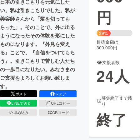
日本の引きこもりを元気にした
円
い。私は引きこもりでした。私が
まちづくり・地域活性化
美容師さんから「髪を切っても
らった」。そのことで、外に出る
CAMPFIRE for Social Good
CAMPFIRE Creation
39%
ようになったその体験を形にした
CAMPFIREふるさと納税
machi-ya
コミュニティ
目標金額は
ものになります。『外見を変え
300,000円
る』ことで、『自信をつけてもら
う』。引きこもりで苦しむ人たち
支援者数
24
人
の一歩目になりたい。みなさまの
ご支援をよろしくお願い致しま
す。
ポスト
シェア
募集終了まで残
LINEで送る
URLコピー
り
終了
埋め込み
QRコード