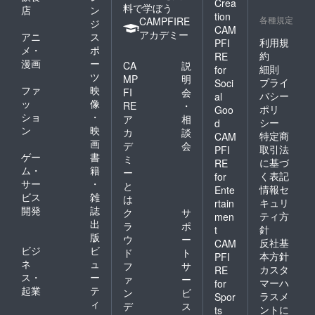
Crea
料で学ぼう
店
ン
tion
各種規定
CAMPFIRE
ジ
CAM
アカデミー
アニ
ス
利用規
PFI
メ・
ポ
約
RE
漫画
ー
CA
説
細則
for
ツ
MP
明
プライ
Soci
ファ
映
FI
会
バシー
al
ッ
像
RE
・
ポリ
Goo
ショ
・
ア
相
シー
d
ン
映
カ
談
特定商
CAM
画
デ
会
取引法
PFI
ゲー
書
ミ
に基づ
RE
ム・
籍
ー
く表記
for
サー
・
と
情報セ
Ente
ビス
雑
は
キュリ
rtain
開発
誌
ク
サ
ティ方
men
出
ラ
ポ
針
t
版
ウ
ー
反社基
CAM
ビジ
ビ
ド
ト
本方針
PFI
ネ
ュ
フ
サ
カスタ
RE
ス・
ー
ァ
ー
マーハ
for
起業
テ
ン
ビ
ラスメ
Spor
ィ
デ
ス
ントに
ts