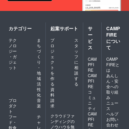
カテゴリー
起案サポート
サ
CAMP
ー
FIRE
テク
ま
プ
ス
ビ
につい
ノロ
ち
ロ
タ
ス
て
ジー
づ
ジ
ッ
・ガ
く
ェ
フ
CAM
CAMP
ジェ
り
ク
に
PFI
FIREと
ット
・
ト
相
RE
は
地
を
談
CAM
あんし
域
作
す
PFI
ん・安
活
る
る
RE
全への
性
資
コ
取り組
化
料
ミュ
み
プロ
音
請
ニ
ニュー
ダク
楽
求
ティ
ス
ト
CAM
ヘルプ
クラウドファ
フー
チ
PFI
お問い
ンディングの
ド・
ャ
RE
合わせ
ノウハウを無
飲食
レ