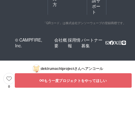
請サ
方
ポー
ト
「QRコード」は株式会社デンソーウェーブの登録商標です。
© CAMPFIRE,
会社概
採用情
パートナー
Inc.
要
報
募集
dekirumachiproject
さんへアンコール
もう一度プロジェクトをやってほしい
0