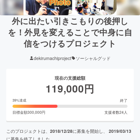
外に出たい引きこもりの後押し
を！外見を変えることで中身に自
信をつけるプロジェクト
dekirumachiproject
ソーシャルグッド
現在の支援総額
119,000
円
終了
39
%達成
目標金額
300,000
円
支援者数
24
人
このプロジェクトは、
2018/12/28
に募集を開始し、
2019/03/13
に募集を終了しました