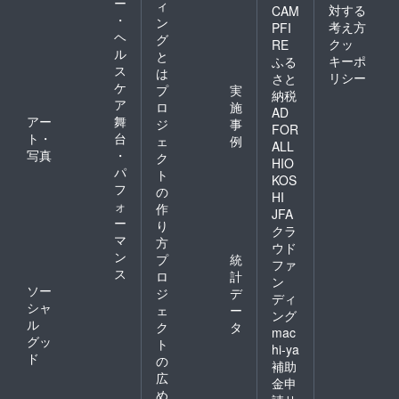
ー
ィ
対する
CAM
・
ン
考え方
PFI
ヘ
グ
クッ
RE
ル
と
キーポ
ふる
ス
は
リシー
さと
ケ
プ
実
納税
ア
ロ
施
AD
アー
舞
ジ
事
FOR
ト・
台
ェ
例
ALL
写真
・
ク
HIO
パ
ト
KOS
フ
の
HI
ォ
作
JFA
ー
り
クラ
マ
方
ウド
ン
プ
統
ファ
ス
ロ
計
ン
ソー
ジ
デ
ディ
シャ
ェ
ー
ング
ル
ク
タ
mac
グッ
ト
hi-ya
ド
の
補助
広
金申
め