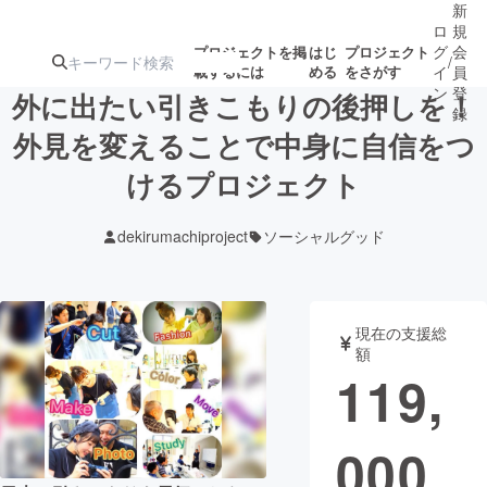
新
ロ
規
グ
会
プロジェクトを掲
はじ
プロジェクト
/
載するには
める
をさがす
イ
員
ン
登
外に出たい引きこもりの後押しを！
録
外見を変えることで中身に自信をつ
けるプロジェクト
人気のプロ
注目のリ
注目の新着プロ
募集終了が近いプ
もうすぐ公開
ジェクト
ターン
ジェクト
ロジェクト
されます
dekirumachiproject
ソーシャルグッド
アート・写真
音楽
現在の支援総
テクノロジー・ガジェット
ゲーム・サ
額
119,
映像・映画
書籍・雑誌
000
ビジネス・起業
チャレンジ