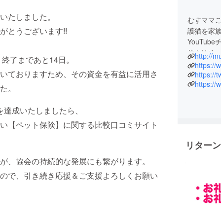
いたしました。
むすママこ
とうございます!!
護猫を家
YouTub
信を始め、
http://m
、終了まであと14日。
Line＠
https:/
いておりますため、その資金を有益に活用さ
の実現に
https://
https:/
た。
）を達成いたしましたら、
い【ペット保険】に関する比較口コミサイト
リターン
が、協会の持続的な発展にも繋がります。
ので、引き続き応援＆ご支援よろしくお願い