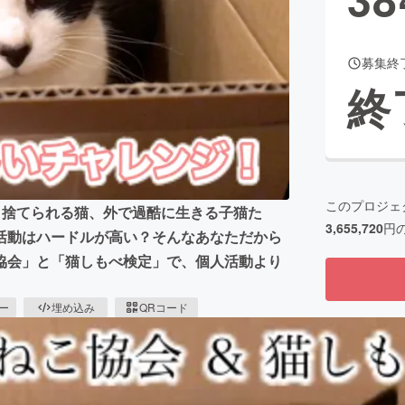
募集終
CAMPFIRE for Social Good
CAMPFIRE Creation
終
CAMPFIREふるさと納税
machi-ya
コミュニティ
このプロジェ
、捨てられる猫、外で過酷に生きる子猫た
3,655,720
円
活動はハードルが高い？そんなあなただから
協会」と「猫しもべ検定」で、個人活動より
ピー
埋め込み
QRコード