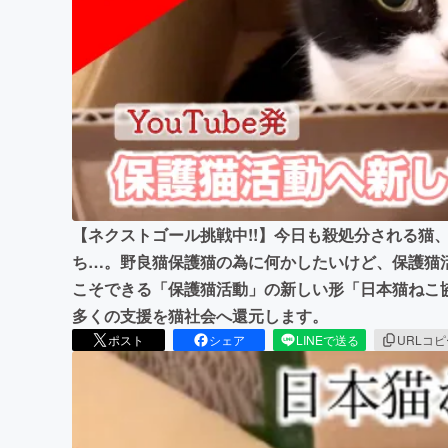
まちづくり・地域活性化
【ネクストゴール挑戦中!!】今日も殺処分される猫
ち…。野良猫保護猫の為に何かしたいけど、保護猫
こそできる「保護猫活動」の新しい形「日本猫ねこ
多くの支援を猫社会へ還元します。
ポスト
シェア
LINEで送る
URLコ