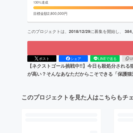
130
%達成
目標金額
2,800,000
円
このプロジェクトは、
2018/12/29
に募集を開始し、
384
ポスト
シェア
LINEで送る
U
【ネクストゴール挑戦中!!】今日も殺処分され
が高い？そんなあなただからこそできる「保護猫
このプロジェクトを見た人はこちらもチ