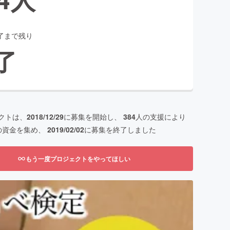
了まで残り
了
クトは、
2018/12/29
に募集を開始し、
384
人の支援により
の資金を集め、
2019/02/02
に募集を終了しました
もう一度プロジェクトをやってほしい