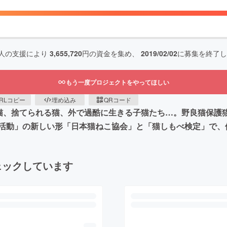
人の支援により
3,655,720
円の資金を集め、
2019/02/02
に募集を終了し
もう一度プロジェクトをやってほしい
RLコピー
埋め込み
QRコード
る猫、捨てられる猫、外で過酷に生きる子猫たち…。野良猫保護
活動」の新しい形「日本猫ねこ協会」と「猫しもべ検定」で、
ェックしています