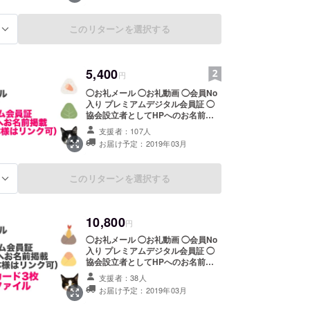
リターンと組み合わせてご支援が可
能です。
このリターンを選択する
る
5,400
円
◯お礼メール ◯お礼動画 ◯会員No
入り プレミアムデジタル会員証 ◯
協会設立者としてHPへのお名前掲
載（ニックネーム可） ◯（保護団体
支援者：107人
様に限る）活動HPやブログへリン
お届け予定：2019年03月
ク掲載 ※支援時、必ず備考欄にご希
望のお名前をご記入ください。 記入
のない場合はCAMPFIREのユーザー
このリターンを選択する
る
名を掲載いたします。ご了承くださ
い。 ※保護猫活動をされている法人
や団体の方は、備考欄にリンクを貼
りたいHPやブログなどのURLをご
10,800
円
記入ください。 お名前にリンクを貼
らせていただきます。 ※上記リンク
◯お礼メール ◯お礼動画 ◯会員No
先は保護猫活動に関する媒体に限ら
入り プレミアムデジタル会員証 ◯
せていただきます。ご了承くださ
協会設立者としてHPへのお名前掲
い。
載（ニックネーム可） ◯（保護団体
支援者：38人
様に限る）活動HPやブログへリン
お届け予定：2019年03月
ク掲載 ◯ムスビおむすびオリジナル
ポストカード 3枚セット ◯ムスビお