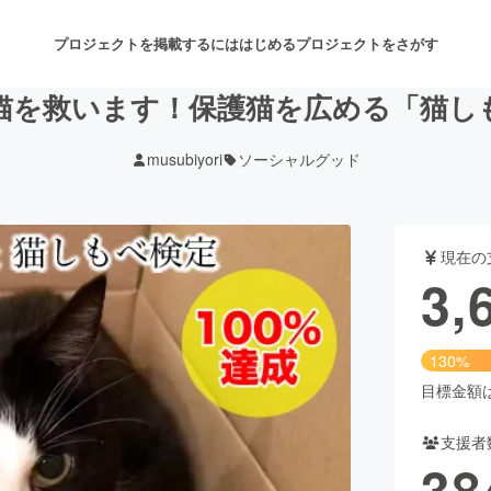
プロジェクトを掲載するには
はじめる
プロジェクトをさがす
猫を救います！保護猫を広める「猫し
musubiyori
ソーシャルグッド
注目のリターン
注目の新着プロジェクト
募集終了が近いプロジェクト
も
現在の
音楽
舞台・パフォーマンス
3,
ゲーム・サービス開発
フード・飲食店
130%
書籍・雑誌出版
アニメ・漫画
目標金額は2
支援者
チャレンジ
ビューティー・ヘルスケ
38