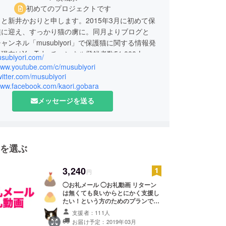
初めてのプロジェクトです
と新井かおりと申します。2015年3月に初めて保
族に迎え、すっかり猫の虜に。同月よりブログと
eチャンネル「musubiyori」で保護猫に関する情報発
現在はYouTubeチャンネル登録者数51,000人、
usubiyori.com/
お友達人数2,000人と交流しながら、より良い猫社会
/www.youtube.com/c/musubiyori
向け活動しています。
twitter.com/musubiyori
/www.facebook.com/kaori.gobara
メッセージを送る
を選ぶ
3,240
円
◯お礼メール ◯お礼動画 リターン
は無くても良いからとにかく支援し
たい！という方のためのプランで
す。 感謝を込めたお礼のメールと、
支援者：111人
お礼の動画を送らせていただきま
お届け予定：2019年03月
す。 ※リターンは複数口、また他の