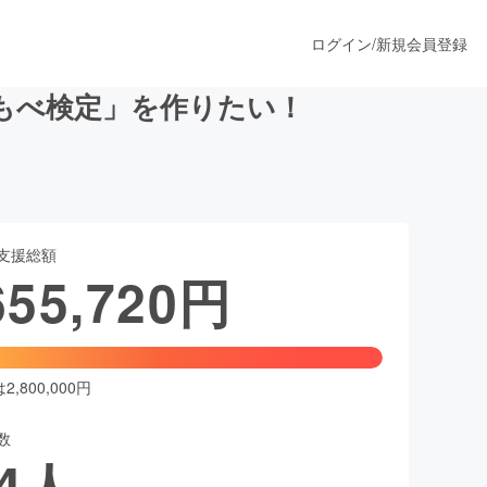
ログイン
/
新規会員登録
もべ検定」を作りたい！
うすぐ公開されます
支援総額
プロダクト
655,720
円
ファッション
スポーツ
,800,000円
数
ア
ソーシャルグッド
4
人