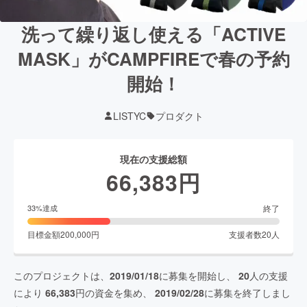
洗って繰り返し使える「ACTIVE
MASK」がCAMPFIREで春の予約
開始！
LISTYC
プロダクト
現在の支援総額
66,383
円
終了
33
%達成
目標金額
200,000
円
支援者数
20
人
このプロジェクトは、
2019/01/18
に募集を開始し、
20
人の支援
により
66,383
円の資金を集め、
2019/02/28
に募集を終了しまし