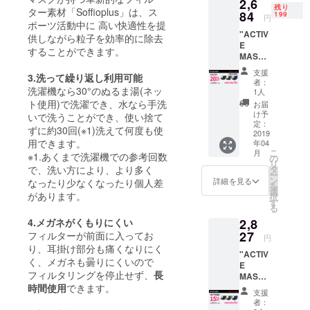
バッグ製品
2,6
てカ
残り
ター素材「Soffioplus」は、ス
ラーを
84
199
のプロジェ
円
ポーツ活動中に 高い快適性を提
お選び
クトを実施
"ACTIV
くださ
供しながら粒子を効率的に除去
E
させていた
い
することができます。
MASK"
だき、多く
×1 商品
支援
の支援者様
3.洗って繰り返し利用可能
代金
者：
2284円
洗濯機なら30°のぬるま湯(ネッ
のご支援を
1人
(20%OF
ト使用)で洗濯でき、水なら手洗
お届
通じてすば
F)+送料
け予
いで洗うことができ、使い捨て
らしいご縁
400円
定：
ずに約30回(※1)洗えて何度も使
通常販
2019
に恵まれ、
用できます。
年04
売予定
こ
皆さまから
月
※1.あくまで洗濯機での参考回数
価格
の
リ
3255円
のフィード
で、洗い方により、より多く
タ
ー
（送料
ン
詳細を見る
なったり少なくなったり個人差
バッグにも
を
込） ＊
選
があります。
択
寄り添い、
プルダ
す
る
ウンに
日々、製品
4.メガネがくもりにくい
2,8
てカ
の改善、新
ラーを
27
フィルターが前面に入ってお
円
製品の開発
お選び
り、耳掛け部分も痛くなりにく
"ACTIV
くださ
に尽力いた
く、メガネも曇りにくいので
E
い
フィルタリングを停止せず、
長
しておりま
MASK"
時間使用
できます。
×1 商品
す。piùnoの
支援
代金
者：
バッグが、
2427円