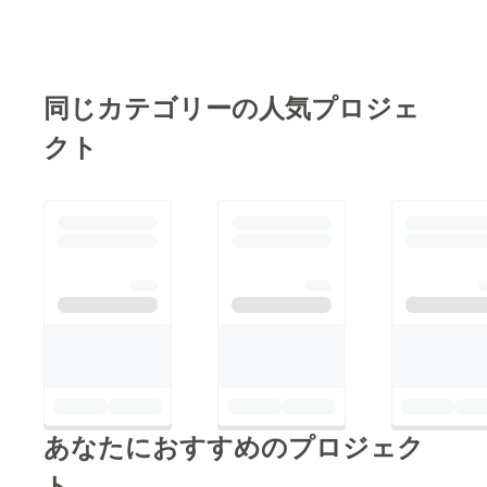
介頂きました 未来を
発掘するWEBマガジン
「HACKTSU」さんに
て、プロジェクト製品
同じカテゴリーの人気プロジェ
「ACTIVE MASK」を
クト
実際にお使い頂いた
【レビュー】を掲載さ
れました！【レ
ビュー】何度も使える
収納ポシェット付き
『ACTIVE MASK』が
すごい快適ご検討頂い
ておられる方は、是非
ご参考にご覧下さい。
それでは、引き続きど
うぞ宜しくお願い申し
あなたにおすすめのプロジェク
上げます。LISTYC
ト