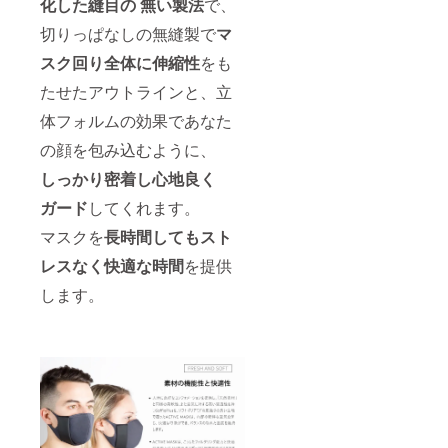
化した縫目の 無い製法
で、
切りっぱなしの無縫製で
マ
スク回り全体に伸縮性
をも
たせたアウトラインと、立
体フォルムの効果であなた
の顔を包み込むように、
しっかり密着し心地良く
ガード
してくれます。
マスクを
長時間してもスト
レスなく快適
な時間
を提供
します。