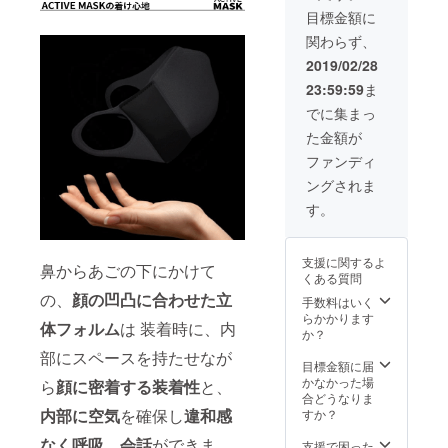
料込）
目標金額に
＊プル
関わらず、
ダウン
にて₊2
2019/02/28
点のカ
23:59:59
ま
ラーを
お選び
でに集まっ
くださ
た金額が
い
ファンディ
ングされま
す。
支援に関するよ
鼻からあごの下にかけて
くある質問
の、
顔の凹凸に合わせた立
手数料はいく
らかかります
体フォルム
は 装着時に、内
か？
部にスペースを持たせなが
目標金額に届
かなかった場
ら
顔に密着する装着性
と、
合どうなりま
内部に空気
を確保し
違和感
すか？
なく呼吸、会話
ができま
支援で困った