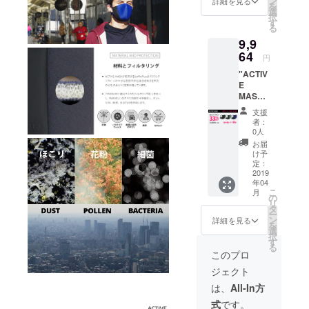
ン
詳細を見る
を
価格 1
選
択
点あた
す
る
り2855
9,9
円 3点
合計
64
円
8965円
"ACTIV
（送料
E
込）
MASK"
5セット
支援
(各色
者：
×1+選べ
0人
る2点)
お届
商品代
け予
金9564
定：
円
2019
年04
(33%OF
こ
月
F)+送料
の
リ
400円
タ
ー
通常販
ン
詳細を見る
を
売予定
選
択
価格 1
す
る
点あた
このプロ
り2855
ジェクト
円 5点
合計
は、
All-In方
14675
式
です。
円（送