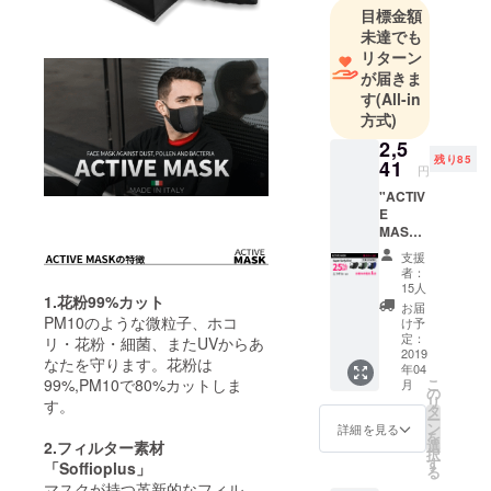
た。piunoに
目標金額
は、日常に
未達でも
リターン
溶け込むシ
が届きま
ンプルなデ
す
(All-in
ザインに
方式)
「あると嬉
2,5
しい」独自
残り85
41
円
の機能を何
"ACTIV
かひとつプ
E
ラスしたモ
MASK"
×1 商品
ノづくりを
支援
代金
者：
目指すとい
2141円
15人
う意味を込
1.花粉99%カット
(25%OF
お届
F)+送料
PM10のような微粒子、ホコ
めていま
け予
400円
定：
リ・花粉・細菌、またUVからあ
す。
通常販
2019
なたを守ります。花粉は
年04
piunoは、少
売予定
99%,PM10で80%カットしま
こ
月
価格
の
人数のチー
リ
す。
3255円
タ
ー
ムですが、
（送料
ン
詳細を見る
を
込） ＊
これまでに
選
2.フィルター素材
択
プルダ
す
「Soffioplus」
いくつかの
る
ウンに
マスクが持つ革新的なフィル