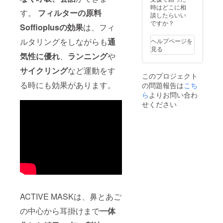
時はどこに相
す。
フィルターの原料
談したらいい
ですか？
Soffioplusの効果
は、フィ
ルタリングをしながらも
通
ヘルプページを
見る
気性に優れ
、
ランニング
や
サイクリング
など運動をす
このプロジェクト
る時にも効果があります。
の問題報告は
こち
ら
よりお問い合わ
せください
ACTIVE MASKは、鼻とあご
の中心から耳掛けまで
一体