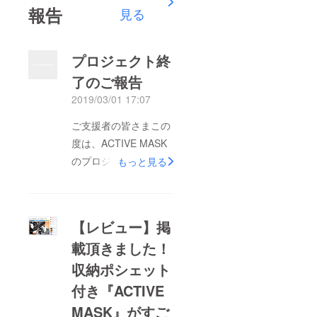
報告
見る
プロジェクト終
了のご報告
2019/03/01 17:07
ご支援者の皆さまこの
度は、ACTIVE MASK
のプロジェクトに、ご
もっと見る
支援頂きましてありが
とうございます！ 残
念ながら、目標金額に
【レビュー】掲
は達しませんでした
載頂きました！
が、こちらの商品はす
収納ポシェット
べに世界各国で流通し
ており、今回プロジェ
付き『ACTIVE
クトのご支援を頂きま
MASK』がすご