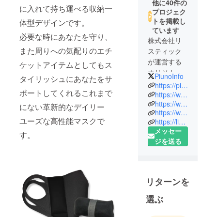
他に40件の
に入れて持ち運べる収納一
プロジェク
トを掲載し
体型デザインです。
ています
必要な時にあなたを守り、
株式会社リ
また周りへの気配りのエチ
スティック
が運営する
ケットアイテムとしてもス
オリジナル
PiunoInfo
タイリッシュにあなたをサ
ブランド
https://piuuno.com
ポートしてくれるこれまで
「piuno」
https://www.instagram.com/piunodesign/
https://www.facebook.com/piunodesign
は、イタリ
にない革新的なデイリー
https://www.youtube.com/@piuno2022
アでのアパ
ユーズな高性能マスクで
https://lin.ee/1H0DTzi
レル勤務の
メッセー
す。
経験を活か
ジを送る
し、2021年
に、立ち上
げたブラン
ドで2023年
リターンを
に「piùno」
選ぶ
を商標登録
いたしまし