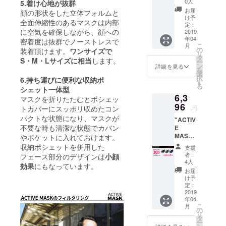
0人
5.着け心地が抜群
少しでも皆
(15%OF
お届
顔の形状をした立体フォルムと
F)+送料
け予
さまのお役
全面伸縮性のあるマスクは内部
400円
定：
に立てれば
に空気を確保しながら、顔への
通常販
2019
年04
売予定
幸いです。
密着度は抜群でノーストレスで
こ
月
価格
の
装着頂けます。
ワンサイズで
皆さまの応
リ
3255円
タ
S・M・Lサイズに相当
します。
ー
援、どうぞ
（送料
ン
詳細を見る
を
込） ＊
選
宜しくお願
択
6.持ち運びに便利な収納ポ
プルダ
す
い申し上げ
る
ウンに
シェット一体型
6,3
ます。
てカ
マスクを折りたたむとポシェッ
ラーを
96
トカバーにスッポリ収めたコン
円
お選び
パクトな状態になり、マスクが
"ACTIV
くださ
不要な時も清潔な状態でカバン
E
い
MASK"
やポケットに入れておけます。
3セット
収納ポシェットを併用した
支援
(各色を
者：
フェース部分のデザインは
小顔
1点ず
4人
効果
にもなっています。
つ) 商品
お届
代金
け予
5996円
定：
(30%OF
2019
年04
F)+送料
こ
月
400円
の
リ
通常販
タ
ー
売予定