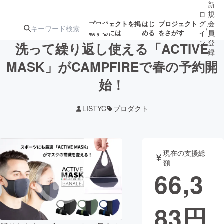
新
ロ
規
グ
会
プロジェクトを掲
はじ
プロジェクト
/
載するには
める
をさがす
イ
員
ン
登
洗って繰り返し使える「ACTIVE
録
MASK」がCAMPFIREで春の予約開
始！
人気のプロ
注目のリ
注目の新着プロ
募集終了が近いプ
もうすぐ公開
ジェクト
ターン
ジェクト
ロジェクト
されます
LISTYC
プロダクト
アート・写真
音楽
現在の支援総
テクノロジー・ガジェット
ゲーム・サ
額
66,3
映像・映画
書籍・雑誌
83
円
ビジネス・起業
チャレンジ