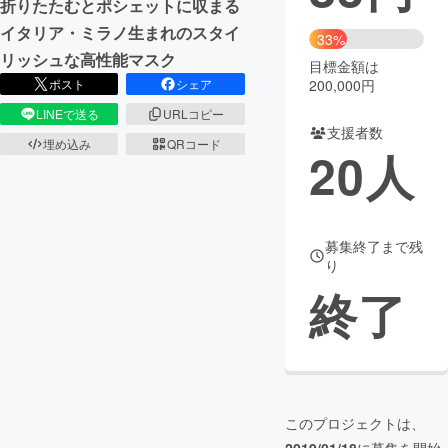
折りたたむとポシェットに収まる
イタリア・ミラノ生まれのスタイ
まちづくり・地域活性化
33%
リッシュな高性能マスク
目標金額は
200,000円
ポスト
シェア
CAMPFIRE for Social Good
CAMPFIRE Creation
LINEで送る
URLコピー
CAMPFIREふるさと納税
machi-ya
コミュニティ
支援者数
埋め込み
QRコード
20
人
募集終了まで残
り
終了
このプロジェクトは、