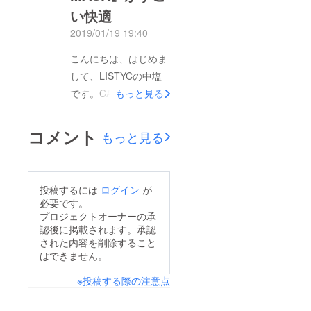
した皆さまへは、予定
い快適
通り3月中に配送を済
2019/01/19 19:40
ませご報告を申し上げ
ます。この度のご支
こんにちは、はじめま
援、誠にありがとうご
して、LISTYCの中塩
ざいました。引き続き
です。CAMPFIREさん
もっと見る
どうぞ宜しくお願い致
では、初めて私たちの
します。ACTIVE
プロジェクトをご紹介
コメント
もっと見る
MASK スタッフ一同
させて頂き、会社もま
だ1年足らずの新米で
すが、どうぞ宜しくお
投稿するには
ログイン
が
願い致します。昨日か
必要です。
らイタリア製の
プロジェクトオーナーの承
認後に掲載されます。承認
「ACTIVE MASK」の
された内容を削除すること
プロジェクトを開始さ
はできません。
せて頂きました！前
※投稿する際の注意点
回、GREENで実施し
たプロジェクトをご紹