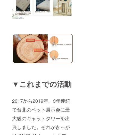
る際に
関税が
発生す
る場合
もあり
ますの
でご注
意くだ
さい。
▼これまでの活動
2017から
2019年、3
年連続
で台北のペット展示会に最
大級のキャットタワーを出
展しました。それがきっか