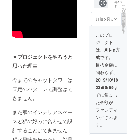
年10
なって
トムー
発生す
関税が
こ
月
いる猫
ル
の
る場合
発生す
リ
もカワ
（40cm
タ
もあり
る場合
ー
イイ
*30cm*
ン
ますの
詳細を見る
もあり
を
ベース
30cm）
選
でご注
ますの
択
（50cm
1個 ベ
す
意くだ
でご注
る
*50cm*
ランダ
さい。
このプロ
意くだ
3.6cm
の板
さい。
ジェクト
）1枚
（50cm
キャッ
*30cm*
は、
All-In方
トルー
1.8cm
▼プロジェクトをやろうと
式
です。
ム(お
）1枚
城）
板
目標金額に
思った理由
（40cm
（30cm
関わらず、
*30cm*
*30cm*
40cm）
1.8cm
今までのキャットタワーは
2019/10/18
1個
）2枚
23:59:59
ま
キャッ
固定のパターンで調整はで
丸板
トルー
（10cm
でに集まっ
きません。
ム(屋
*1.8cm
た金額が
上）
）２枚
（20cm
そのほ
ファンディ
また家のインテリアスペー
*30cm*
か（ネ
ングされま
10cm）
ジ）1
スと猫の好みに合わせて設
1個 柱
パック
す。
(小）
・日本
計することはできません。
（15cm
全国一
*7cm）
猫が興味を失ったり、部品
律送料