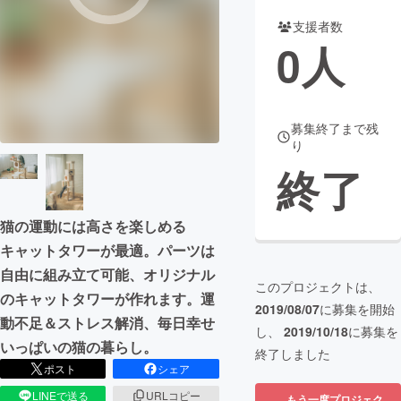
支援者数
まちづくり・地域活性化
0
人
CAMPFIRE for Social Good
CAMPFIRE Creation
CAMPFIREふるさと納税
machi-ya
コミュニティ
募集終了まで残
り
終了
猫の運動には高さを楽しめる
キャットタワーが最適。パーツは
自由に組み立て可能、オリジナル
このプロジェクトは、
のキャットタワーが作れます。運
2019/08/07
に募集を開始
動不足＆ストレス解消、毎日幸せ
し、
2019/10/18
に募集を
いっぱいの猫の暮らし。
終了しました
ポスト
シェア
LINEで送る
URLコピー
もう一度プロジェク