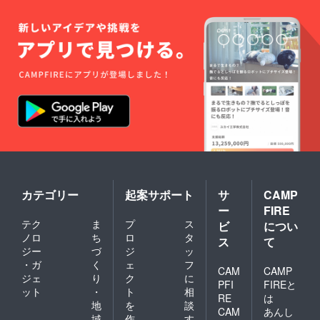
カテゴリー
起案サポート
サ
CAMP
ー
FIRE
テク
ま
プ
ス
ビ
につい
ノロ
ち
ロ
タ
ス
て
ジー
づ
ジ
ッ
・ガ
く
ェ
フ
CAM
CAMP
ジェ
り
ク
に
PFI
FIREと
ット
・
ト
相
RE
は
地
を
談
CAM
あんし
域
作
す