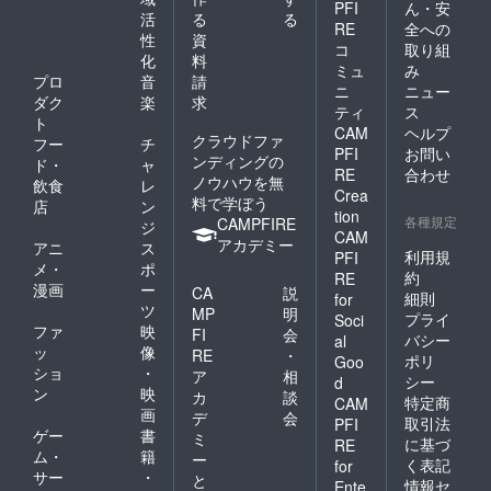
PFI
ん・安
活
る
る
RE
全への
性
資
コ
取り組
化
料
ミュ
み
プロ
音
請
ニ
ニュー
ダク
楽
求
ティ
ス
ト
CAM
ヘルプ
クラウドファ
フー
チ
PFI
お問い
ンディングの
ド・
ャ
RE
合わせ
ノウハウを無
飲食
レ
Crea
料で学ぼう
店
ン
tion
各種規定
CAMPFIRE
ジ
CAM
アカデミー
アニ
ス
利用規
PFI
メ・
ポ
約
RE
漫画
ー
CA
説
細則
for
ツ
MP
明
プライ
Soci
ファ
映
FI
会
バシー
al
ッ
像
RE
・
ポリ
Goo
ショ
・
ア
相
シー
d
ン
映
カ
談
特定商
CAM
画
デ
会
取引法
PFI
ゲー
書
ミ
に基づ
RE
ム・
籍
ー
く表記
for
サー
・
と
情報セ
Ente