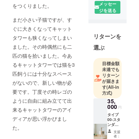
メッセー
をつくりました。
ジを送る
まだ小さい子猫ですが、す
ぐに大きくなってキャット
リターンを
タワーも狭くなってしまい
ました。その時偶然にも二
選ぶ
匹の猫を拾いました。今あ
目標金額
るキャットタワーでは猫を3
未達でも
匹飼うには十分なスペース
リターン
が届きま
がないので、新しい物が必
す
(All-in
要です。丁度その時レゴの
方式)
35,
ように自由に組み立てて出
000
円
来るキャットタワーのアイ
タイプ
ディアが思い浮かびまし
00-スタ
ンダー
た。
ドルー
支援
ム 基本
者：