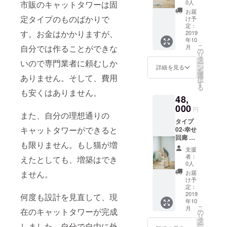
となる
0人
市販のキャットタワーは固
スタン
お届
ダード
定タイプのものばかりで
け予
タイプ
定：
す。お金はかかりますが、
の猫
2019
年10
ルー
こ
月
自分では作ることができな
ム。
の
リ
パーツ
タ
いので専門業者に頼むしか
ー
の追加
ン
詳細を見る
を
による
選
ありません。そして、費用
択
組み合
す
る
わせは
も安くはありません。
48,
自由。
ベース
000
円
（50cm
また、自分の理想通りの
タイプ
*50cm*
キャットタワーができると
02-幸せ
3.6cm
回廊 登
）1枚
も限りません。もし猫が増
り好き
柱
支援
の猫に
（30cm
者：
えたとしても、増築はでき
最適、
*7cm）
0人
写真の
3本 麻
お届
ません。
ように
紐柱
け予
回廊を
（30cm
定：
板が4枚
2019
*7.5cm
何度も設計を見直して、現
年10
あり、
）1本
こ
月
自由に
在のキャットタワーが完成
キャッ
の
リ
デザイ
トルー
タ
ー
しました。自分で自由に外
ンする