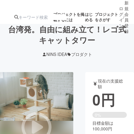
新
ロ
規
グ
会
プロジェクトを掲
はじ
プロジェクト
/
載するには
める
をさがす
イ
員
ン
登
台湾発。自由に組み立て！レゴ式
録
キャットタワー
人気のプロ
注目のリ
注目の新着プロ
募集終了が近いプ
もうすぐ公開
NINS IDEA
プロダクト
ジェクト
ターン
ジェクト
ロジェクト
されます
アート・写真
音楽
現在の支援総
額
0
円
テクノロジー・ガジェット
ゲーム・サ
映像・映画
書籍・雑誌
0%
目標金額は
100,000円
ビジネス・起業
チャレンジ