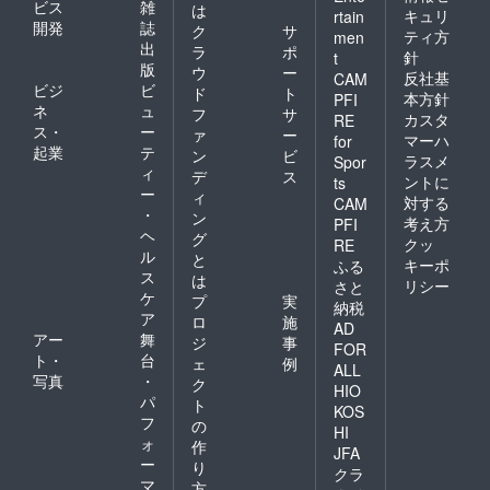
ビス
雑
は
キュリ
rtain
開発
誌
ク
サ
ティ方
men
出
ラ
ポ
針
t
版
ウ
ー
反社基
CAM
ビジ
ビ
ド
ト
本方針
PFI
ネ
ュ
フ
サ
カスタ
RE
ス・
ー
ァ
ー
マーハ
for
起業
テ
ン
ビ
ラスメ
Spor
ィ
デ
ス
ントに
ts
ー
ィ
対する
CAM
・
ン
考え方
PFI
ヘ
グ
クッ
RE
ル
と
キーポ
ふる
ス
は
リシー
さと
ケ
プ
実
納税
ア
ロ
施
AD
アー
舞
ジ
事
FOR
ト・
台
ェ
例
ALL
写真
・
ク
HIO
パ
ト
KOS
フ
の
HI
ォ
作
JFA
ー
り
クラ
マ
方