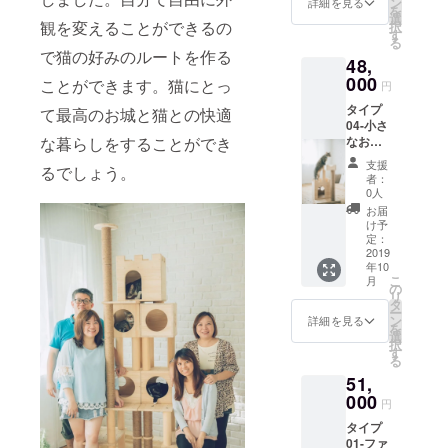
ム
ン
詳細を見る
を
ことが
（40cm
選
観を変えることができるの
択
でき
*30cm*
す
る
る。
30cm）
で猫の好みのルートを作る
48,
ベース
1個 ベ
（50cm
000
ランダ
ことができます。猫にとっ
円
*50cm*
の板
タイプ
3.6cm
て最高のお城と猫との快適
（30cm
04-小さ
）1枚
*30cm*
なお城
な暮らしをすることができ
キャッ
1.8cm
小さな
トルー
）2片
支援
るでしょう。
お城に
ム
丸板
者：
暮らす
（30cm
（10cm
0人
小さな
*30cm*
*1.8cm
お届
王様、
30cm）
）２枚
け予
充実し
1個 柱
定：
そのほ
た日々
2019
（30cm
か
年10
ベース
*7cm）
（ネ
こ
月
（50cm
３本 柱
の
ジ）1
リ
*50cm*
(小)
タ
パック
ー
3.6cm
（15cm
ン
・日本
詳細を見る
を
）１枚
*7cm）
選
全国一
択
柱
6本 ベ
す
律送料
る
（30cm
ランダ
込み ・
51,
*7cm）
板
日本へ
1本 麻
000
（50cm
発送す
円
紐柱
*30cm*
る際に
タイプ
（30cm
1.8cm
関税が
01-ファ
*7.5cm
）1枚