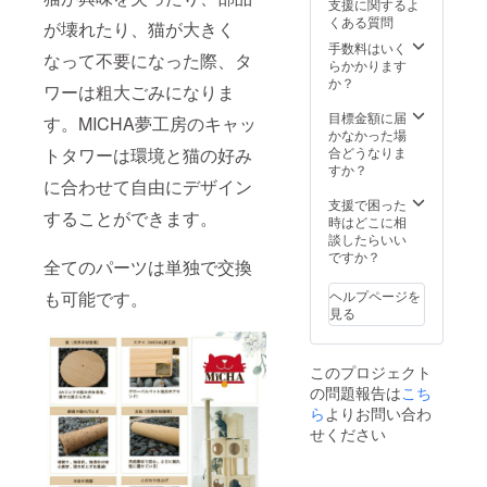
支援に関するよ
6本 柱
込み ・
くある質問
が壊れたり、猫が大きく
(大)
日本へ
（30cm
発送す
手数料はいく
なって不要になった際、タ
*7cm）
る際に
らかかります
4本 麻
関税が
か？
ワーは粗大ごみになりま
紐柱
発生す
（30cm
る場合
目標金額に届
す。MICHA夢工房のキャッ
*7.5cm
もあり
かなかった場
）3本
ますの
トタワーは環境と猫の好み
合どうなりま
板
でご注
すか？
に合わせて自由にデザイン
（30cm
意くだ
*30cm*
さい。
支援で困った
することができます。
1.8cm
時はどこに相
）2枚
談したらいい
丸板
ですか？
全てのパーツは単独で交換
（10cm
*1.8cm
も可能です。
ヘルプページを
）２枚
見る
そのほ
か（ネ
ジ）1
このプロジェクト
パック
の問題報告は
こち
・日本
全国一
ら
よりお問い合わ
律送料
せください
込み ・
日本へ
発送す