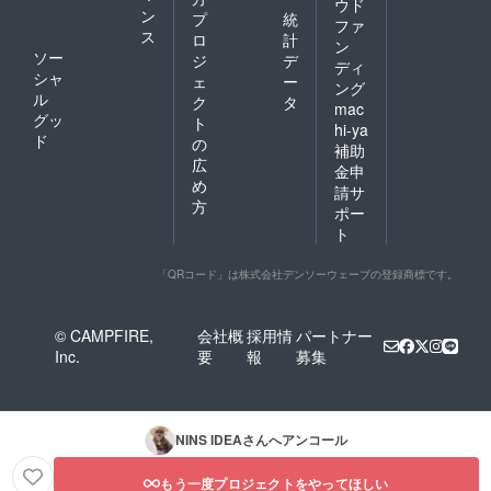
ウド
ン
プ
統
ファ
ス
ロ
計
ン
ソー
ジ
デ
ディ
シャ
ェ
ー
ング
ル
ク
タ
mac
グッ
ト
hi-ya
ド
の
補助
広
金申
め
請サ
方
ポー
ト
「QRコード」は株式会社デンソーウェーブの登録商標です。
© CAMPFIRE,
会社概
採用情
パートナー
Inc.
要
報
募集
NINS IDEA
さんへアンコール
もう一度プロジェクトをやってほしい