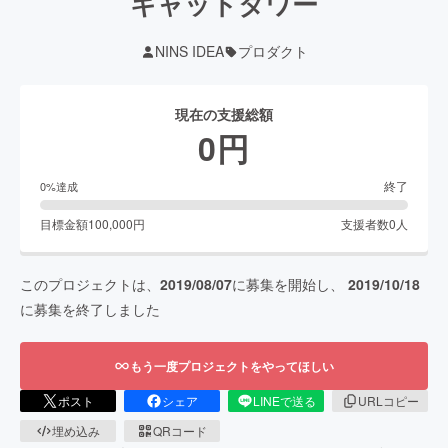
キャットタワー
NINS IDEA
プロダクト
現在の支援総額
0
円
終了
0
%達成
目標金額
100,000
円
支援者数
0
人
このプロジェクトは、
2019/08/07
に募集を開始し、
2019/10/18
に募集を終了しました
もう一度プロジェクトをやってほしい
ポスト
シェア
LINEで送る
URLコピー
埋め込み
QRコード