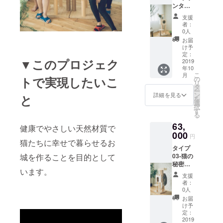
発生す
ンタ
）２本
板
る場合
ジー
キャッ
（30cm
もあり
支援
ルーム
トルー
*30cm*
ますの
者：
スタン
ム（お
1.8cm
0人
でご注
ダード
城）
）３枚
意くだ
お届
タイプ
（40cm
丸板
け予
さい。
より
*30cm*
定：
（10cm
▼このプロジェク
パーツ
2019
40cm）
*1.8cm
年10
が多
1個
）3枚
こ
月
く、組
トで実現したいこ
キャッ
の
テーブ
リ
み合わ
トルー
タ
ル
ー
せに多
ム（屋
ン
（20cm
詳細を見る
と
を
様性が
上）
選
*20cm*
択
ある。
（20cm
す
15cm）
る
ベース
*30cm*
1個 餌
63,
（50cm
10cm）
健康でやさしい天然材質で
皿 1
*50cm*
000
1個 そ
個 その
円
3.6cm
猫たちに幸せで暮らせるお
のほか
ほか
タイプ
）1枚
（ネ
（ネ
城を作ることを目的として
03-猫の
柱
ジ）1個
ジ）1
秘密基
（30cm
・日本
パック
います。
地 自由
*7cm）
全国一
・日本
支援
な形に
6本 麻
律送料
全国一
者：
組み立
紐柱
込み ・
0人
律送料
てられ
（30cm
日本へ
込み ・
お届
るお
*7.5cm
発送す
け予
日本へ
城、 王
）2本
定：
る際に
発送す
様に
2019
キャッ
関税が
る際に