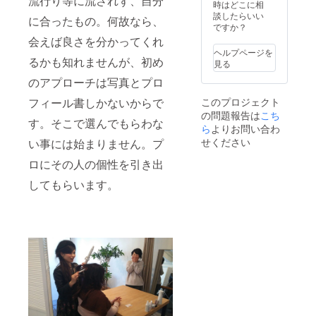
流行り等に流されず、自分
ら、い
募者、
時はどこに相
なりま
つでも
成婚者
談したらいい
す事を
に合ったもの。何故なら、
ご相談
にチラ
ですか？
ご理解
くださ
シをお
くださ
会えば良さを分かってくれ
い。 ※
渡しし
い。 今
ヘルプページを
キャン
ます。
るかも知れませんが、初め
すぐ必
見る
ペーン
※キャン
要でな
のアプローチは写真とプロ
期間中
ペーン
くて
とは、
期間中
も、
このプロジェクト
フィール書しかないからで
プロ
とは、
キャン
の問題報告は
こち
ジェク
プロ
ペーン
す。そこで選んでもらわな
ト終了
ジェク
ら
よりお問い合わ
期間中
後１年
ト終了
でした
せください
い事には始まりません。プ
間とな
後１年
らいつ
りま
間とな
ロにその人の個性を引き出
でもご
す。
りま
相談く
す。 ※
してもらいます。
ださ
同業者
い。 ※
様はご
キャン
遠慮く
ペーン
ださ
期間中
い。
とは、
プロ
ジェク
ト終了
後１年
間とな
りま