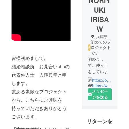
NORIY
UKI
IRISA
W
兵庫県
初めてのプ
ロジェクト
です
皆様初めまして。
初めまし
て、仲人士
結婚相談所 お見合いchuの
をしていま
代表仲人士 入澤典幸と申
す。
https://omiaikon.jp
します。
安心のお見
https://www.instagram.com/nori_irisaw
合い婚活を
メッセー
数ある素敵なプロジェクト
もっと多く
ジを送る
から、こちらにご興味を
の方に知っ
持っていただきありがとう
てもらいた
い！
ございます。
リターンを
世の中に結
婚される方