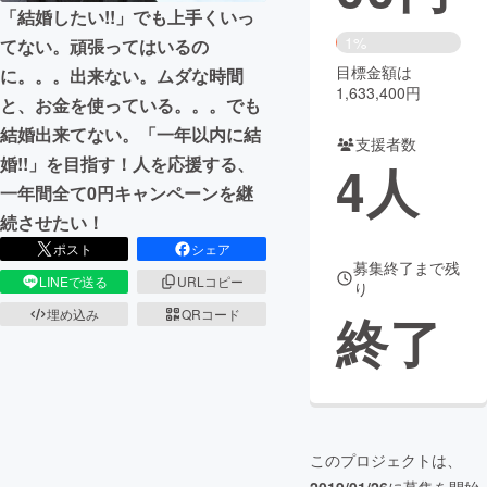
「結婚したい!!」でも上手くいっ
まちづくり・地域活性化
1%
てない。頑張ってはいるの
目標金額は
に。。。出来ない。ムダな時間
1,633,400円
と、お金を使っている。。。でも
CAMPFIRE for Social Good
CAMPFIRE Creation
結婚出来てない。「一年以内に結
CAMPFIREふるさと納税
machi-ya
コミュニティ
支援者数
婚!!」を目指す！人を応援する、
4
人
一年間全て0円キャンペーンを継
続させたい！
ポスト
シェア
募集終了まで残
LINEで送る
URLコピー
り
終了
埋め込み
QRコード
このプロジェクトは、