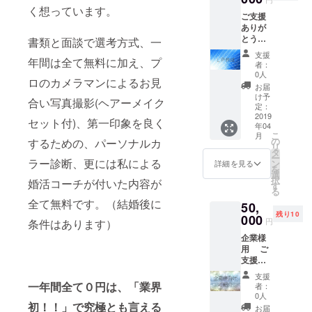
はまっ
まれて
く想っています。
ご支援
た物を
作成す
ありが
作るの
ること
とうご
は嫌い
書類と面談で選考方式、一
もあり
ざいま
なの
ます。
支援
す。 イ
年間は全て無料に加え、プ
で、
感謝の
者：
ベント
ジャン
気持ち
0人
ロのカメラマンによるお見
されて
ル問わ
を込め
お届
いた
ず思っ
て良い
け予
合い写真撮影(ヘアーメイク
り、お
ていた
定：
ものを
店の宣
2019
物が出
作成致
セット付)、第一印象を良く
年04
伝にＬ
来るか
します
こ
月
Ｐ（ラ
もしれ
の
ので、
するための、パーソナルカ
リ
ンディ
ませ
タ
ご理解
ー
ング
ラー診断、更には私による
ん。 ■
ン
の程宜
詳細を見る
を
ペー
修正依
選
しくお
択
婚活コーチが付いた内容が
ジ）を
頼可能
す
願い致
る
作りた
■両面デ
しま
全て無料です。（結婚後に
50,
い方、
ザイン
す。 今
残り10
私が１
000
可能 ■
すぐ必
円
条件はあります）
日(８時
持ち込
要でな
企業様
間）付
みお写
くて
用 ご
き添っ
真可能
も、
支援あ
て、作
■データ
キャン
りがと
り方、
（PNG
ペーン
支援
うござ
編集の
）＋印
一年間全て０円は、「業界
期間中
者：
いま
仕方を
刷物300
0人
でした
す。 今
初！！」で究極とも言える
レク
枚送料
らいつ
お届