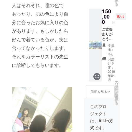
ただの
しま
す
ます
クオリ
る
人はそれぞれ、瞳の色で
仲人士
す。 ※
が、プ
ティー
150
ではあ
キャン
ロでは
で宜し
あったり、肌の色により自
ります
,00
ペーン
ありま
けれ
残り3
が、こ
期間中
0
せんが
ば、感
分に合ったお気に入りの色
円
んな感
とは、
一緒に
謝の気
じで私
ご支援
プロ
があります。もしかしたら
作成し
持ちを
にご興
ありが
ジェク
ていき
込めて
味持た
とうご
好んで着ている色が、実は
ト終了
ましょ
良いも
れた
ざいま
後１年
う。 ※
のを作
支援
合ってなかったりします。
方、一
す。 今
間とな
プロ
成致し
者：
緒にラ
回の
りま
ジェク
0人
ますの
それをカラーリストの先生
ンチし
キャン
す。 ※
ト本文
で、ご
お届
たり飲
ペーン
同業者
内に、
け予
理解の
に診断してもらいます。
みま
に関わ
様はご
定：
作成し
程よろ
しょ
る応募
2019
遠慮く
たＬＰ
しくお
年04
う。 １
者、成
ださ
のリン
願い致
こ
月
対１で
婚者に
い。
の
クが
しま
リ
熱く語
スポン
タ
張って
す。 ※
ー
りま
サー様
ン
ありま
詳細を見る
今すぐ
を
しょ
として
選
す。ご
必要で
択
う！ そ
御社の
す
確認く
なくて
る
こから
ご紹介
ださ
このプロ
もキャ
また、
をキャ
い。 ※
ンペー
ジェクト
更なる
ンペー
交通費
ン期間
アイデ
ン期間
はご負
は、
All-In方
中でし
アが出
中致し
担くだ
たらい
式
です。
てきた
ます。
さい。
つでも