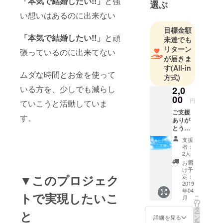
「本気で結婚したい!!」
と強
選ぶ
が増えて欲
い想いはあるのに出来ない
しい！その
目標金額
想いから仲
「本気で結婚したい!!」
と頑
未達でも
人をしてい
リターン
張っているのに出来てない
ます。
が届きま
お見合い
す
(All-in
ムダな時間とお金を使って
に、印象
方式)
アップセミ
いる方を、少しでも減らし
2,0
ナー、婚活
00
円
ていこうと活動していま
イベントの
ご支援
す。
企画主催等
ありが
とうご
もしていま
ざいま
支援
す。
す。感
者：
謝の気
2人
持ちを
お届
最近になっ
込め
け予
て、一気に
て、お
▼このプロジェク
定：
礼の
2019
白髪になっ
年04
メール
トで実現したいこ
てた事に気
こ
月
を送ら
の
リ
づきまし
させて
タ
と
ー
いただ
ン
詳細を見る
た。でもこ
を