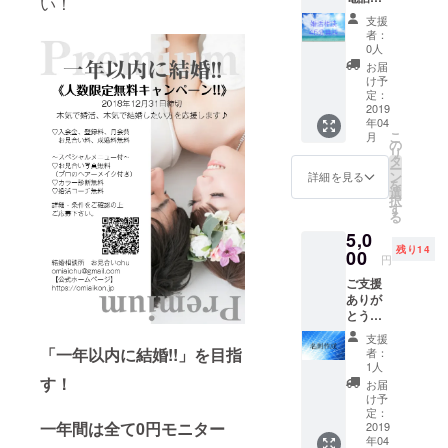
い！
一回４
支援
５分間
者：
無料で
0人
受けま
お届
す。 悩
け予
みで
定：
あった
2019
年04
り、こ
こ
月
んな時
の
リ
はどう
タ
ー
したら
ン
詳細を見る
を
いいの
選
択
か？ぶ
す
る
つけて
5,0
くださ
残り14
い。 私
00
円
が直接
ご支援
お話を
ありが
聞きア
とうご
ドバイ
ざいま
ス致し
支援
す。経
ます。
「一年以内に結婚!!」を目指
者：
営者様
1人
必見！
す！
お届
お名刺
け予
を作成
定：
一年間は全て0円モニター
致しま
2019
年04
す。 ■