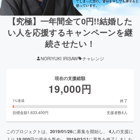
【究極】一年間全て0円!!結婚した
い人を応援するキャンペーンを継
続させたい！
NORIYUKI IRISAW
チャレンジ
現在の支援総額
19,000
円
終了
1
%達成
目標金額
1,633,400
円
支援者数
4
人
このプロジェクトは、
2019/01/26
に募集を開始し、
4
人の支援に
より
19,000
円の資金を集め、
2019/03/11
に募集を終了しました