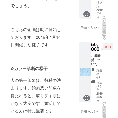
回の
チャー
無料で
け予
でもご
でしょう。
キャン
してそ
定：
お渡し
相談く
ペーン
2019
の日に
致しま
ださ
年04
に関わ
完成さ
す。 ※
い。 ※
こ
月
る応募
せま
の
私はイ
キャン
リ
者、成
す。 ※
タ
ベント
ペーン
ー
婚者に
こちら
ン
でのフ
詳細を見る
期間中
こちらの企画は既に開始し
を
スポン
のリ
選
ライ
とは、
択
サー様
ターン
す
ヤー、
ております。2019年1月14
プロ
る
として
は、関
ＬＰも
ジェク
50,
御社の
西圏の
日開催した様子です。
自分で
ト終了
残り5
ご紹介
000
みにな
作って
後１年
円
をキャ
りま
います
間とな
ご興味
ンペー
す。 ※
が、プ
りま
持って
ン期間
私は日
ロでは
す。 ※
いただ
中致し
頃、自
ありま
法に違
✰カラー診断の様子
きあり
ます。
分のイ
せんが
反する
支援
がとう
※資料等
ベント
店舗様
者：
ような
ござい
ありま
等のＬ
0人
や周り
文章、
人の第一印象は、数秒で決
ます。
したら
Ｐ（ラ
の方に
お届
お写真
一体こ
送付願
ンディ
け予
頼まれ
はご使
まります。始め悪い印象を
の人は
いま
定：
ング
て作成
用出来
何を考
2019
す。応
ペー
持たれると、取り戻す事は
するこ
ませ
年04
えてる
募者、
ジ）を
ともあ
ん。
こ
月
んだ！
成婚者
かなり大変です。婚活して
の
何十
りま
リ
特別な
にチラ
タ
ページ
す。下
ー
いる方は特に重要です。
もの特
シをお
ン
と作成
詳細を見る
記に掲
を
にない
渡し致
選
してい
載した
択