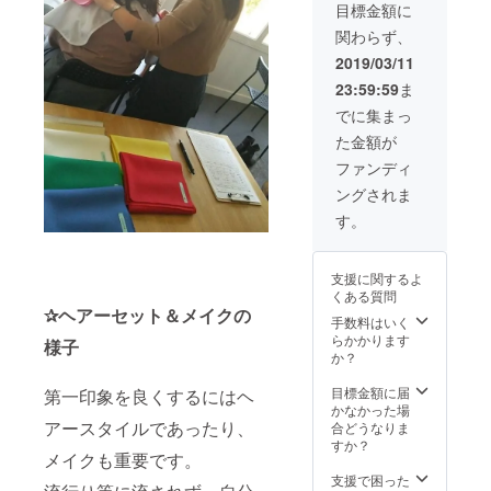
りコラ
今回の
又当日
目標金額に
ご相談
ボ出来
キャン
の場所
くださ
関わらず、
たら楽
ペーン
代、お
い。 ※
しいで
のＬＰ
昼代は
2019/03/11
キャン
すね♪ ※
に、ス
リター
ペーン
23:59:59
ま
交通費
ポン
ンに含
期間中
はご負
サー様
まれて
でに集まっ
とは、
担くだ
とし
いま
プロ
た金額が
さい。
て、御
す。 ※
ジェク
※公共の
社のリ
公共の
ファンディ
ト終了
場所で
ンク
場所で
後１年
ングされま
面会し
（画像
面会し
間とな
ます。
及び動
ます。
す。
りま
※お店は
画可
※ご自分
す。 ※
私の方
能）を
のパソ
法に違
で探し
キャン
コンを
反する
支援に関するよ
ます。
ペーン
お持ち
よう
くある質問
※こちら
期間中
の方で
な、文
✰ヘアーセット＆メイクの
のリ
貼らせ
手数料はいく
お願い
章、お
ターン
ていた
らかかります
致しま
写真等
様子
は関西
だきま
か？
す。あ
はご使
圏のみ
す。 ※
くまで
用出来
になり
資料等
目標金額に届
もＬＰ
第一印象を良くするにはヘ
ませ
ます。
ありま
かなかった場
（ラン
ん。
キャン
したら
アースタイルであったり、
合どうなりま
ディン
ペン期
送付願
すか？
グペー
メイクも重要です。
間中で
いま
ジ）の
した
す。応
支援で困った
作成に