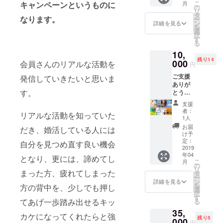
こ
月
キャンペーンというものに
修正依
の
リ
頼可能
タ
なります。
ー
■両面デ
ン
詳細を見る
を
ザイン
選
択
可能 ■
す
る
持ち込
10,
みお写
残り14
真可能
000
会員さんのリアルな活動を
円
■データ
ご支援
（PNG
発信していきたいと思いま
ありが
）＋印
す。
とうご
刷物100
ざいま
枚送料
支援
す。 イ
無料で
者：
リアルな活動を知っていた
ベント
お渡し
1人
されて
致しま
お届
だき、婚活している人には
いた
す。 ※
け予
り、お
私は名
定：
自分を見つめ直す良い機会
店の宣
2019
刺を自
年04
伝用の
分で作
となり、更には、諦めてし
こ
月
フライ
成して
の
リ
ヤーが
まった方、疲れてしまった
いま
タ
ー
欲しい
す。プ
ン
詳細を見る
を
方の背中を、少しでも押し
方１枚
ロでは
選
択
作成致
ありま
す
てあげ一歩踏み出せるキッ
る
しま
せんが
35,
す。私
周りの
カケになってくれたらと強
残り5
は型に
000
方に頼
円