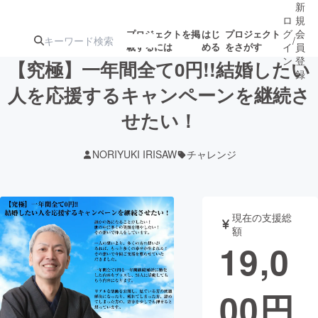
新
ロ
規
グ
会
プロジェクトを掲
はじ
プロジェクト
/
載するには
める
をさがす
イ
員
ン
登
【究極】一年間全て0円!!結婚したい
録
人を応援するキャンペーンを継続さ
せたい！
人気のプロ
注目のリ
注目の新着プロ
募集終了が近いプ
もうすぐ公開
ジェクト
ターン
ジェクト
ロジェクト
されます
NORIYUKI IRISAW
チャレンジ
アート・写真
音楽
現在の支援総
テクノロジー・ガジェット
ゲーム・サ
額
19,0
映像・映画
書籍・雑誌
00
円
ビジネス・起業
チャレンジ