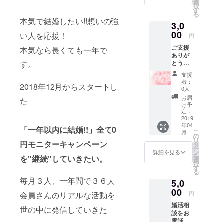
きま
選
れは私だけ
択
す。
す
る
の個性だと
本気で結婚したい!!想いの強
3,0
捉えて気に
00
い人を応援！
円
入っていま
ご支援
本気なら長くても一年で
す。
ありが
今回初のプ
とうご
す。
ざいま
ロジェクト
支援
す。感
者：
になりま
2018年12月からスタートし
謝の気
0人
す。究極を
持ちを
お届
た
込め
継続するに
け予
て、お
定：
は皆様のお
礼の動
2019
年04
力添えが必
画（1分
「一年以内に結婚!!」全て0
こ
月
程）を
の
要です。
リ
送らさ
円モニターキャンペーン
タ
どうぞ宜し
ー
せてい
ン
詳細を見る
を
を"継続"していきたい。
ただき
くお願い致
選
択
ます。
す
します。
る
毎月３人、一年間で３６人
5,0
00
円
会員さんのリアルな活動を
婚活相
世の中に発信していきた
談をお
電話で