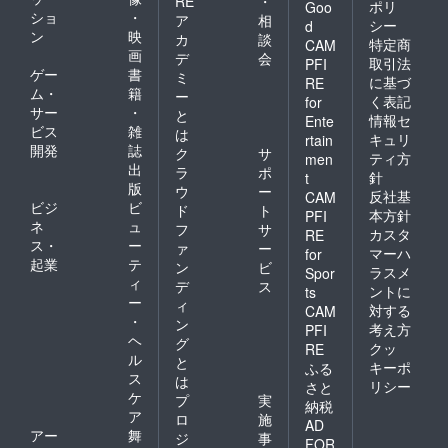
RE
・
ポリ
Goo
ショ
・
ア
相
シー
d
ン
映
カ
談
特定商
CAM
画
デ
会
取引法
PFI
ゲー
書
ミ
に基づ
RE
ム・
籍
ー
く表記
for
サー
・
と
情報セ
Ente
ビス
雑
は
キュリ
rtain
開発
誌
ク
サ
ティ方
men
出
ラ
ポ
針
t
版
ウ
ー
反社基
CAM
ビジ
ビ
ド
ト
本方針
PFI
ネ
ュ
フ
サ
カスタ
RE
ス・
ー
ァ
ー
マーハ
for
起業
テ
ン
ビ
ラスメ
Spor
ィ
デ
ス
ントに
ts
ー
ィ
対する
CAM
・
ン
考え方
PFI
ヘ
グ
クッ
RE
ル
と
キーポ
ふる
ス
は
リシー
さと
ケ
プ
実
納税
ア
ロ
施
AD
アー
舞
ジ
事
FOR