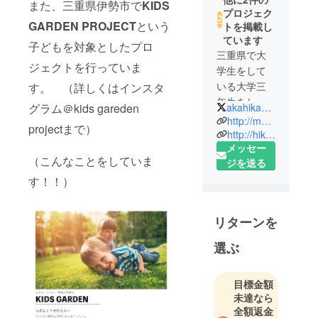
また、三重県伊勢市で
KIDS
プロジェク
GARDEN PROJECT
という
トを掲載し
ています
子どもを対象としたプロ
三重県で大
ジェクトを行っていま
学生をして
いる大学三
す。 （詳しくはインスタ
年生をして
akahikaaaa
グラム＠kids gareden
いる赤堀
http://mobile.ntwitter.com/akahikaaaa
projectまで）
光 （あか
http://hikaru-akahori.hatenablog.com/
メッセー
ほり ひか
（こんなことをしていま
ジを送る
る）です！
普段は大学
す！！）
に通って勉
強していま
リターンを
す。
好きなこと
選ぶ
は海外に一
人旅をする
目標金額
こと、人と
未達なら
出会うこと
全額返金