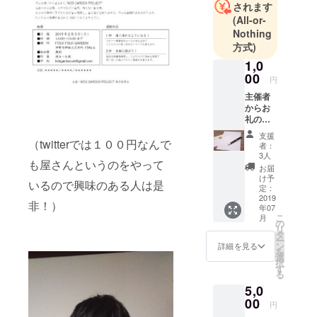
です。
されます
月に一回は
(All-or-
Nothing
国外問わず
方式)
一人旅をし
1,0
ています！
00
一人旅のい
円
い所は時間
主催者
からお
に縛られる
礼の
音無く行動
メッ
支援
セージ
できるこ
（twitterでは１００円なんで
者：
手紙or
3人
と、一人だ
も屋さんというのをやって
メール
お届
からこそ沢
選択可
け予
いるので興味のある人は是
定：
山の人と交
2019
流できるこ
非！）
年07
こ
月
とかなって
の
リ
タ
思っていま
ー
ン
詳細を見る
す!
を
選
択
今までに
す
る
行った国は
5,0
タイ、韓
00
円
国、オース