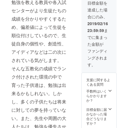
勉強を教える教員や各入試
目標金額を
達成した場
センターがより生徒たちの
合にのみ、
成績を分かりやすくするた
2019/02/16
め、偏差値によって生徒を
23:59:59
ま
順位付けしているので、生
でに集まっ
徒自身の個性や、創造性、
た金額が
ファンディ
アイディアなどは二の次に
ングされま
されている気がします。
す。
そんな五教化の成績でラン
ク付けされた環境の中で
支援に関するよ
くある質問
育った子供達は、勉強は出
手数料はいく
来るかもしれない。しか
らかかります
か？
し、多くの子供たちは将来
に対しての夢を持っていな
目標金額に届
かなかった場
い。また、先生や周囲の大
合どうなりま
すか？
人たちは、勉強を優先させ