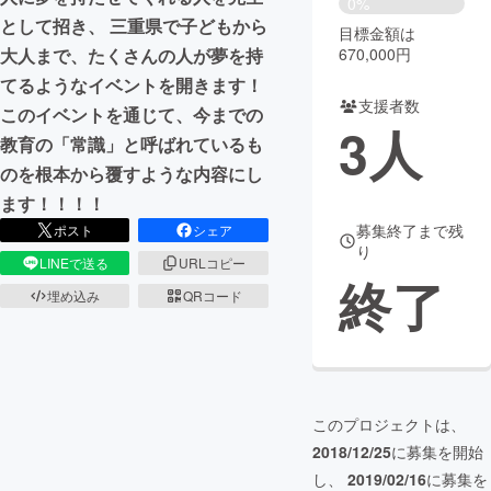
0%
として招き、 三重県で子どもから
目標金額は
まちづくり・地域活性化
670,000円
大人まで、たくさんの人が夢を持
てるようなイベントを開きます！
支援者数
CAMPFIRE for Social Good
CAMPFIRE Creation
このイベントを通じて、今までの
3
人
CAMPFIREふるさと納税
machi-ya
コミュニティ
教育の「常識」と呼ばれているも
のを根本から覆すような内容にし
ます！！！！
募集終了まで残
ポスト
シェア
り
LINEで送る
URLコピー
終了
埋め込み
QRコード
このプロジェクトは、
2018/12/25
に募集を開始
し、
2019/02/16
に募集を