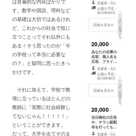
は普遍的な内容ばかりで
ト開催
支援者：0人
持ちま
予定の1
お届け予定：
す。数学や国語、理科など
す。支
か月
こ
2019年04月
援者様
の
前、4月
リ
の基礎は大切ではあるけれ
がして
タ
中旬ま
ー
いした
ン
詳細を見る
でを予
を
ど、これからの社会で役に
場所に
選
定して
択
私自身
す
いま
立つことってそれ以外にも
る
が伺
す。
20,000
い、お
円
ある！そう思ったのが「今
礼させ
あなたの企業の
ていた
の学校って本当に必要な
名前、個人名を
だきま
広告、フライ
の？」と疑問に思ったきっ
す。 日
ヤーに協賛とし
時は相
支援者：0人
て掲示させてい
かけです。
談して
お届け予定：
ただきます
決めさ
こ
2019年06月
の
せてい
リ
タ
ただき
ー
それに加えて、学校で教
ン
詳細を見る
ます。
を
選
択
壇に立っているほとんどの
す
る
教師に「実際に社会経験し
20,000
円
てないじゃん！！！！！」
当日御社の広告
や、チラシ販配
ということができます。
布を行ってもよ
い権利。 当日は
だって、大学を出てそのま
支援者：0人