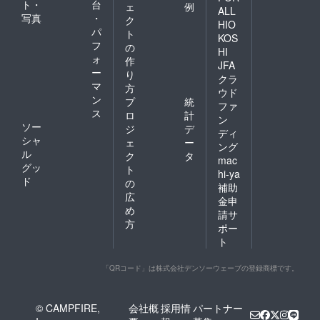
ト・
台
ェ
例
ALL
写真
・
ク
HIO
パ
ト
KOS
フ
の
HI
ォ
作
JFA
ー
り
クラ
マ
方
ウド
ン
プ
統
ファ
ス
ロ
計
ン
ソー
ジ
デ
ディ
シャ
ェ
ー
ング
ル
ク
タ
mac
グッ
ト
hi-ya
ド
の
補助
広
金申
め
請サ
方
ポー
ト
「QRコード」は株式会社デンソーウェーブの登録商標です。
© CAMPFIRE,
会社概
採用情
パートナー