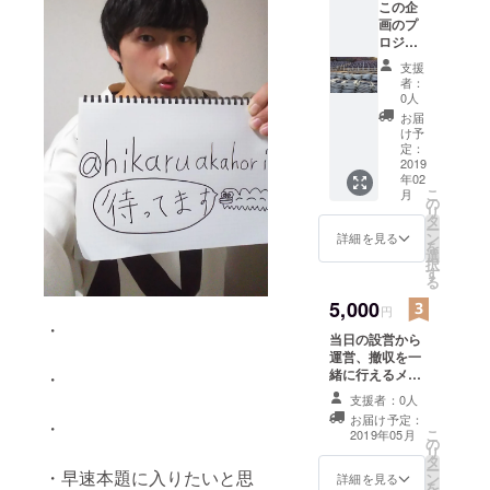
この企
トラリア、
画のプ
ロジェ
フィリピ
クトの
ン、台湾と
支援
内容、
者：
主に東南ア
コンテ
0人
ンツを
ジアが中心
お届
一緒に
け予
です。
考える
定：
今までの
メン
2019
年02
バーに
やってきた
こ
月
なれ
の
ことはヒッ
リ
る。あ
タ
ー
なたの
チハイクや
ン
詳細を見る
を
アイ
選
100円何でも
択
ディア
す
る
屋さんです
がこの
企画を
5,000
（活動内容
円
左右す
・
は名前の通
当日の設営から
る！！
りです！）
運営、撤収を一
一緒に
緒に行えるメン
この企
・
こんな一人
バーになれる。
画を成
支援者：0人
旅と人と出
当日のイベント
功させ
お届け予定：
・
スタッフになれ
ましょ
会うことが
こ
2019年05月
の
ます！
う。
大好きな自
リ
タ
【方
ー
分をよろし
・早速本題に入りたいと思
ン
法】 ス
詳細を見る
を