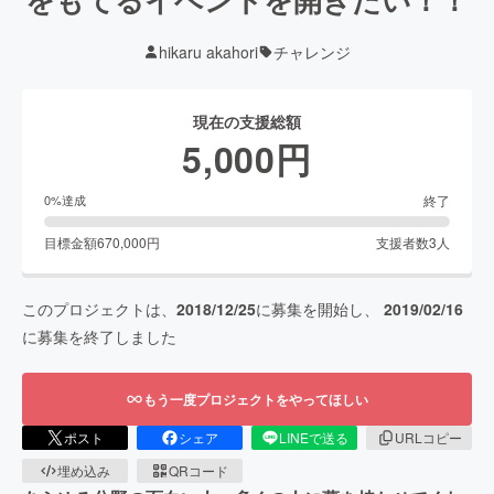
hikaru akahori
チャレンジ
現在の支援総額
5,000
円
終了
0
%達成
目標金額
670,000
円
支援者数
3
人
このプロジェクトは、
2018/12/25
に募集を開始し、
2019/02/16
に募集を終了しました
もう一度プロジェクトをやってほしい
ポスト
シェア
LINEで送る
URLコピー
埋め込み
QRコード