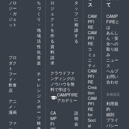
ノロ
ち
ロ
タ
ス
て
ジー
づ
ジ
ッ
・ガ
く
ェ
フ
CAM
CAMP
ジェ
り
ク
に
PFI
FIREと
ット
・
ト
相
RE
は
地
を
談
CAM
あんし
域
作
す
PFI
ん・安
活
る
る
RE
全への
性
資
コ
取り組
化
料
ミュ
み
プロ
音
請
ニ
ニュー
ダク
楽
求
ティ
ス
ト
CAM
ヘルプ
クラウドファ
フー
チ
PFI
お問い
ンディングの
ド・
ャ
RE
合わせ
ノウハウを無
飲食
レ
Crea
料で学ぼう
店
ン
tion
各種規定
CAMPFIRE
ジ
CAM
アカデミー
アニ
ス
利用規
PFI
メ・
ポ
約
RE
漫画
ー
CA
説
細則
for
ツ
MP
明
プライ
Soci
ファ
映
FI
会
バシー
al
ッ
像