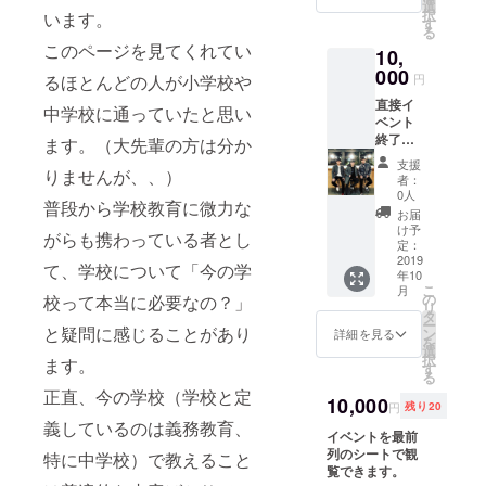
選
カイプ
くお願いし
択
います。
す
やzoom
る
といっ
このページを見てくれてい
10,
たスマ
000
ホ上で
円
るほとんどの人が小学校や
会議が
直接イ
できる
中学校に通っていたと思い
ベント
アプリ
終了後
ます。（大先輩の方は分か
なども
にお礼
利用
支援
させて
りませんが、、）
し、週
者：
いただ
0人
に2回2
普段から学校教育に微力な
きま
時間程
お届
す。ま
け予
度の内
がらも携わっている者とし
た、今
定：
容にす
後の展
2019
るのか
て、学校について「今の学
年10
望や活
を話し
こ
月
動報告
の
校って本当に必要なの？」
合いま
リ
を一緒
タ
す。 時
ー
にお話
と疑問に感じることがあり
ン
詳細を見る
間帯や
を
しさせ
選
日時は
択
ます。
ていた
す
集まっ
る
だきま
た人た
正直、今の学校（学校と定
す。 交
10,000
ちで話
円
残り20
通費や
し合い
義しているのは義務教育、
宿泊費
イベントを最前
ます。
などは
列のシートで観
特に中学校）で教えること
期間は
全てこ
覧できます。
イベン
ちらが