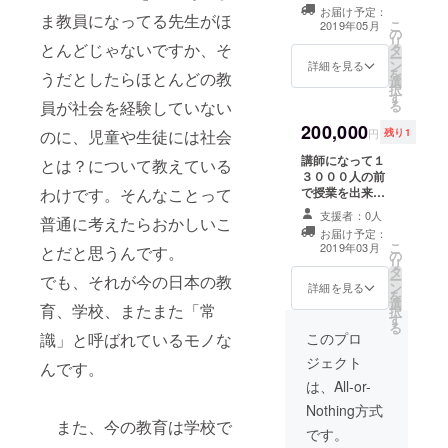
１２００人を超
お届け予定：
える来客数が見
ま教員になってる先生がほ
こ
2019年05月
の
込まれます。そ
リ
とんどじゃないですか、そ
タ
の人たちに向け
ー
ン
てPRを行えま
詳細を見る
を
うだとしたらほとんどの教
選
す。
択
す
る
員が社会を経験していない
200,000
円
残り1
のに、児童や生徒には社会
講師になって１
とは？について教えている
３０００人の前
で授業を出来ま
わけです。そんなことって
す！ 当日講師に
支援者：0人
普通に考えたらおかしいこ
なり、大勢のお
お届け予定：
客さんの前で授
こ
2019年03月
とだと思うんです。
の
業をしてもらい
リ
タ
ます。 時間は１
ー
でも、それが今の日本の教
ン
時間程度、内容
詳細を見る
を
選
は指定しませ
育、学校、またまた「常
択
す
ん。（正し全力
る
で面白い内容を
このプロ
識」と呼ばれているモノな
考えて下さい）
ジェクト
んです。
交通費は１万円
までこちらが負
は、All-or-
担します！要相
Nothing方式
談
また、今の教育は学校で
です。