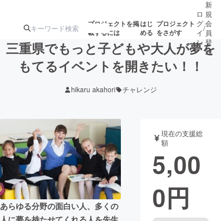
新
ロ
規
グ
会
プロジェクトを掲
はじ
プロジェクト
/
載するには
める
をさがす
イ
員
ン
登
三重県でもっと子どもや大人が夢を
録
もてるイベントを開きたい！！
人気のプロ
注目のリ
注目の新着プロ
募集終了が近いプ
もうすぐ公開
hikaru akahori
チャレンジ
ジェクト
ターン
ジェクト
ロジェクト
されます
アート・写真
音楽
現在の支援総
額
5,00
テクノロジー・ガジェット
ゲーム・サ
0
円
映像・映画
書籍・雑誌
あらゆる分野の面白い人、多くの
ビジネス・起業
チャレンジ
人に夢を持たせてくれる人を先生