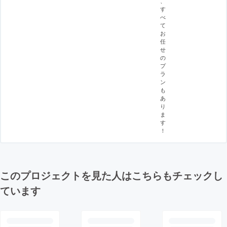
、
す
べ
て
お
任
せ
の
プ
ラ
ン
も
あ
り
ま
す
！
このプロジェクトを見た人はこちらもチェックし
ています