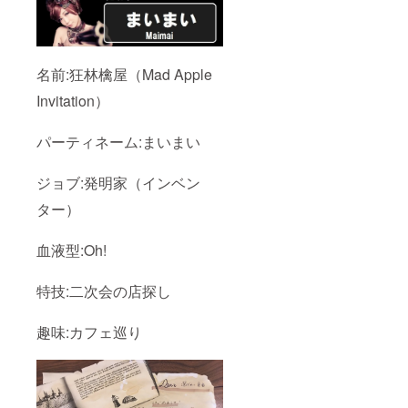
名前:狂林檎屋（Mad Apple
Invitation）
パーティネーム:まいまい
ジョブ:発明家（インベン
ター）
血液型:Oh!
特技:二次会の店探し
趣味:カフェ巡り