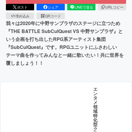
ポスト
シェア
LINEで送る
URLコピー
埋め込み
QRコード
我々は2020年に中野サンプラザのステージに立つため
『THE BATTLE SubCulQuest VS 中野サンプラザ』と
いう企画を打ち出したRPG系アーティスト集団
『SubCulQuest』です。RPGユニットにふさわしい
テーマ曲を作ってみんなと一緒に歌いたい！共に世界を
覆しましょう！！
エ
ン
タ
メ
領
域
特
化
型
ク