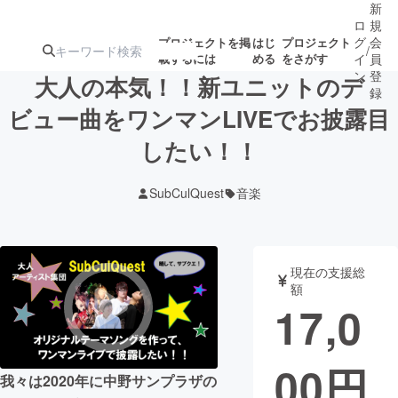
新
ロ
規
グ
会
プロジェクトを掲
はじ
プロジェクト
/
載するには
める
をさがす
イ
員
ン
登
大人の本気！！新ユニットのデ
録
ビュー曲をワンマンLIVEでお披露目
したい！！
人気のプロ
注目のリ
注目の新着プロ
募集終了が近いプ
もうすぐ公開
ジェクト
ターン
ジェクト
ロジェクト
されます
SubCulQuest
音楽
アート・写真
音楽
現在の支援総
テクノロジー・ガジェット
ゲーム・サ
額
17,0
映像・映画
書籍・雑誌
00
円
我々は2020年に中野サンプラザの
ビジネス・起業
チャレンジ