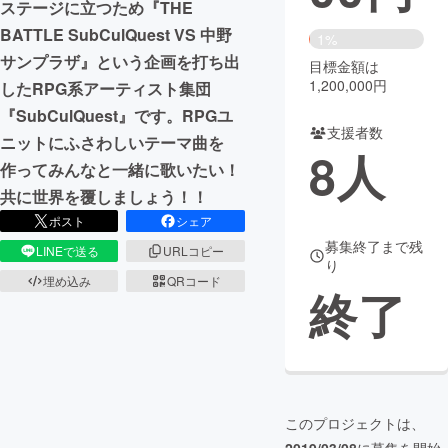
ステージに立つため『THE
BATTLE SubCulQuest VS 中野
まちづくり・地域活性化
1%
サンプラザ』という企画を打ち出
目標金額は
1,200,000円
したRPG系アーティスト集団
CAMPFIRE for Social Good
CAMPFIRE Creation
『SubCulQuest』です。RPGユ
CAMPFIREふるさと納税
machi-ya
コミュニティ
支援者数
ニットにふさわしいテーマ曲を
8
人
作ってみんなと一緒に歌いたい！
共に世界を覆しましょう！！
ポスト
シェア
募集終了まで残
LINEで送る
URLコピー
り
埋め込み
QRコード
終了
このプロジェクトは、