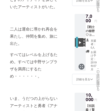
ン
詳細を見る
を
薬草+完
選
いたアーティストがいた。
択
成した
す
る
音源
7,0
00
円
【戦士
二人は運命に導かれ再会を
の秘密
♡コー
果たし、仲間を集め、旅に
ス】 お
支援
礼メー
出た。
者：
ル+撮り
0人
下ろし
お届
すべてはレベルを上げるた
アー写
け予
+サブク
定：
め。すべては中野サンプラ
エオリ
2019
年07
ジナル
ザを満席にするた
こ
月
薬草+完
の
リ
成した
タ
め・・・・・・。
ー
音源+メ
ン
詳細を見る
を
ンバー
選
択
の秘蔵
す
る
ムー
10,
ビー
いま、うだつの上がらない
000
円
アーティストと勇者《アナ
【伝説
級！賢