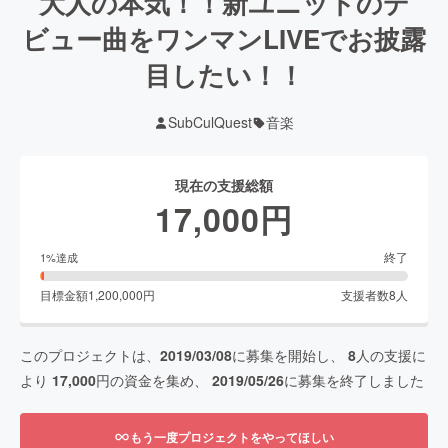
大人の本気！！新ユニットのデ
ビュー曲をワンマンLIVEでお披露
目したい！！
SubCulQuest
音楽
現在の支援総額
17,000
円
終了
1
%達成
目標金額
1,200,000
円
支援者数
8
人
このプロジェクトは、
2019/03/08
に募集を開始し、
8
人の支援に
より
17,000
円の資金を集め、
2019/05/26
に募集を終了しました
もう一度プロジェクトをやってほしい