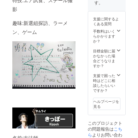
特技:エア試食、スチール撮
撮影
惑の
す。
ポー
影
ション
+レコ発
支援に関するよ
LIVE後
趣味:新選組探訪、ラーメ
くある質問
打ち上
げご招
手数料はいく
ン、ゲーム
待
らかかります
+CAMP
か？
FIRE限
定フォ
目標金額に届
トブッ
かなかった場
ク+CD
合どうなりま
のブッ
すか？
クレッ
トに名
支援で困った
前を記
時はどこに相
載+LIVE
談したらいい
でリク
ですか？
エスト
曲を披
ヘルプページを
露+レコ
見る
発LIVE
直前の
楽屋に
このプロジェクト
ご招待
の問題報告は
こち
券+記念
撮影
ら
よりお問い合わ
名前:吉法師