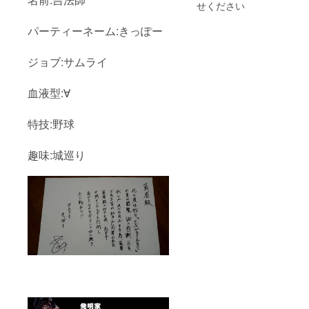
+LIVE回
せください
数券5回
分+メン
パーティーネーム:きっぽー
バーと
行く冒
険の旅
ジョブ:サムライ
血液型:∀
特技:野球
趣味:城巡り