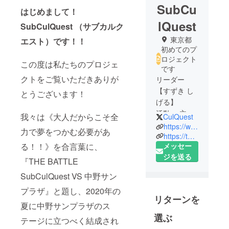
SubCu
はじめまして！
lQuest
SubCulQuest （サブカルク
東京都
エスト）です！！
初めてのプ
ロジェクト
この度は私たちのプロジェ
です
クトをご覧いただきありが
リーダー
【すずき し
とうございます！
げる】
活動： 主に
我々は《大人だからこそ全
CulQuest
シンガーと
https://www.suzuking.net/
力で夢をつかむ必要があ
して活動し
https://twitter.com/CulQuest?s=06
メッセー
る！！》を合言葉に、
ながら、ご
ジを送る
縁があり
『THE BATTLE
MC・ラジ
SubCulQuest VS 中野サン
オ・レース
プラザ』と題し、2020年の
クイーンの
リターンを
仕事をさせ
夏に中野サンプラザのス
ていただき
選ぶ
テージに立つべく結成され
ました。