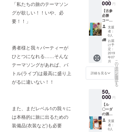
成した
000
「私たちの旅のテーマソン
円
音源+サ
【古参
ブクエ
グが欲しい！！いや、必
必勝
オリジ
コー
要！！」
ナル薬
ス】 お
草+賢者
支援
礼メー
の塩+レ
者：
ル+撮り
コ発
0人
下ろし
LIVEの
お届
アー写
記録動
け予
勇者様と我々パーティーが
+メン
画+おお
定：
バーの
2019
きなふ
ひとつになれる……そんな
年07
秘蔵
くろ
こ
月
ムー
の
テーマソングがあれば、バ
リ
ビー+完
タ
ー
成した
トル(ライブ)は最高に盛り上
ン
詳細を見る
を
音源+サ
選
択
がるに違いない！！
ブクエ
す
る
オリジ
50,
ナル薬
草+賢者
000
円
の塩+レ
【ル
コ発
また、まだレベル1の我々に
〇ーダ
LIVEご
の酒場
招待+レ
は本格的に旅に出るための
コー
コ発
支援
ス】 お
LIVEの
装備品(衣装など)も必要
者：
礼メー
記録動
0人