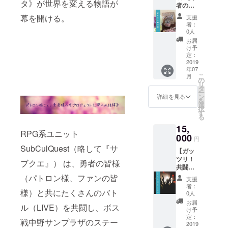
タ》が世界を変える物語が
者の塩
コー
幕を開ける。
支援
ス】 お
者：
礼メー
0人
ル+撮り
お届
下ろし
け予
アー写
定：
+サブク
2019
年07
エオリ
こ
月
ジナル
の
リ
薬草+完
タ
ー
成した
ン
詳細を見る
を
音源+メ
選
択
ンバー
す
る
の秘蔵
15,
ムー
RPG系ユニット
ビー+賢
000
円
者の塩
SubCulQuest（略して『サ
【ガッ
ツリ！
ブクエ』） は、勇者の皆様
共闘
コー
（パトロン様、ファンの皆
支援
ス】 お
者：
礼メー
様）と共にたくさんのバト
0人
ル+撮り
お届
ル（LIVE）を共闘し、ボス
下ろし
け予
アー写
定：
戦中野サンプラザのステー
+サブク
2019