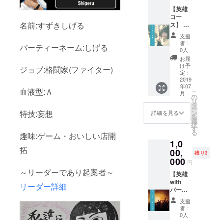
FIRE限
の塩+レ
定フォ
コ発
【英雄
トブッ
LIVEご
コー
名前:すずきしげる
ク
招待+レ
ス】 お
コ発
礼メー
支援
LIVEの
ル+撮り
者：
パーティーネーム:しげる
記録動
下ろし
0人
画+おお
アー写
お届
きなふ
+メン
け予
ジョブ:格闘家(ファイター)
くろ+魅
バーの
定：
惑の
秘蔵
2019
年07
ポー
ムー
血液型:Ａ
こ
月
ション
ビー+完
の
リ
+レコ発
成した
タ
ー
LIVE後
音源+サ
特技:妄想
ン
詳細を見る
を
打ち上
ブクエ
選
択
げご招
オリジ
す
る
趣味:ゲーム・おいしい店開
待
ナル薬
1,0
+CAMP
草+賢者
拓
FIRE限
の塩+レ
00,
残り3
定フォ
コ発
000
円
トブッ
LIVEご
～リーダーであり起案者～
ク+CD
招待+レ
【英雄
のブッ
コ発
with
リーダー詳細
クレッ
LIVEの
パー
トに名
記録動
ティー
支援
前を記
画+おお
のアド
者：
載+LIVE
きなふ
ベン
0人