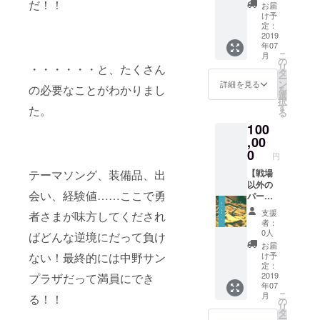
ル+撮り
画+おお
だ！！
お届
下ろし
きなふ
け予
アー写
くろ+魅
定：
+メン
2019
惑の
年07
バーの
ポー
こ
月
秘蔵
ション
の
リ
・・・・・・と、たくさん
ムー
タ
ー
ビー+完
ン
詳細を見る
の必要なことがわかりまし
を
成した
選
択
音源+サ
す
た。
る
ブクエ
100
オリジ
ナル薬
,00
草+賢者
0
円
の塩+レ
コ発
【戦場
テーマソング、装備品、出
LIVEご
以外の
会い、経験値……ここで勇
招待+レ
パー
コ発
ティー
支援
者さまが味方してくだされ
LIVEの
ちら見
者：
記録動
せコー
0人
ばどんな逆境にだって負け
画+おお
ス】 お
お届
きなふ
礼メー
け予
ない！最終的には中野サン
くろ+魅
ル+撮り
定：
惑の
下ろし
2019
プラザだって満員にでき
年07
ポー
アー写
こ
月
る！！
ション
+メン
の
リ
+レコ発
バーの
タ
ー