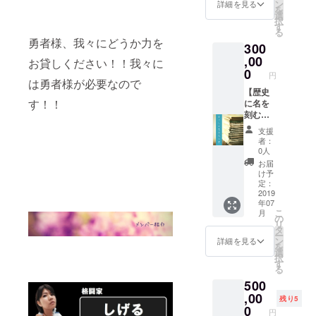
LIVE後
秘蔵
ン
詳細を見る
を
打ち上
ムー
選
択
げご招
ビー+完
す
る
待
成した
勇者様、我々にどうか力を
300
音源+サ
ブクエ
,00
お貸しください！！我々に
オリジ
0
円
ナル薬
は勇者様が必要なので
草+賢者
【歴史
す！！
の塩+レ
に名を
コ発
刻む
LIVEご
コー
支援
招待+レ
ス】 お
者：
コ発
礼メー
0人
LIVEの
ル+撮り
お届
記録動
下ろし
け予
画+おお
アー写
定：
きなふ
+メン
2019
年07
くろ+魅
バーの
こ
月
惑の
秘蔵
の
リ
ポー
ムー
タ
ー
ション
ビー+完
ン
詳細を見る
を
+レコ発
成した
選
択
LIVE後
音源+サ
す
る
打ち上
ブクエ
500
げご招
オリジ
待
ナル薬
,00
残り5
+CAMP
草+賢者
0
円