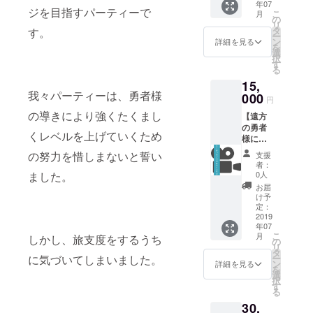
年07
エオリ
ジを目指すパーティーで
こ
月
ジナル
の
リ
薬草+完
タ
す。
ー
成した
ン
詳細を見る
を
音源+メ
選
択
ンバー
す
る
の秘蔵
15,
ムー
我々パーティーは、勇者様
ビー+賢
000
円
者の塩
の導きにより強くたくまし
【遠方
+レコ発
の勇者
LIVEご
くレベルを上げていくため
様にも
招待+お
おスス
おきな
の努力を惜しまないと誓い
支援
メ！映
ふくろ
者：
像で事
0人
ました。
後報告
お届
コー
け予
ス】 お
定：
礼メー
2019
年07
ル+撮り
こ
月
しかし、旅支度をするうち
下ろし
の
リ
アー写
タ
ー
に気づいてしまいました。
+メン
ン
詳細を見る
を
バーの
選
択
秘蔵
す
る
ムー
30,
ビー+完