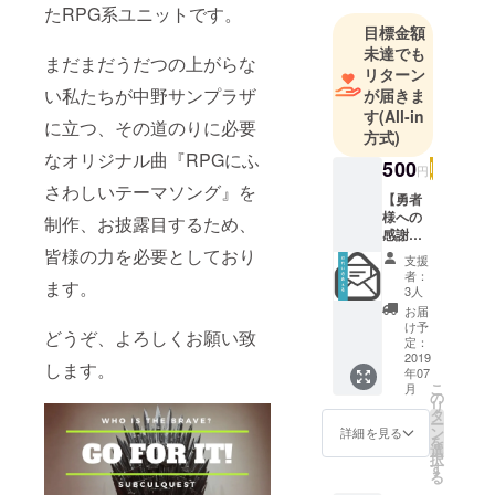
たRPG系ユニットです。
都内をはじ
目標金額
め、栃木や
未達でも
まだまだうだつの上がらな
新潟でも活
リターン
動していま
い私たちが中野サンプラザ
が届きま
す。
す
(All-in
に立つ、その道のりに必要
方式)
なオリジナル曲『RPGにふ
趣味： Fit
500
円
boxing
さわしいテーマソング』を
【勇者
特技： 妄想
様への
制作、お披露目するため、
感謝状
コー
皆様の力を必要としており
支援
ス】 お
者：
SubCulQues
ます。
礼メー
3人
ル
tはリーダー
お届
け予
とその他
どうぞ、よろしくお願い致
定：
【シンガー
2019
します。
年07
ソングライ
こ
月
の
ター】【役
リ
タ
ー
者】【声
ン
詳細を見る
を
選
優】【モデ
択
す
る
ル】【ラジ