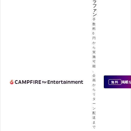
ラ
フ
ァ
ン
手
数
料
0
円
か
ら
実
施
可
能
。
企
画
掲載
無料
か
ら
リ
タ
ー
ン
配
送
ま
で