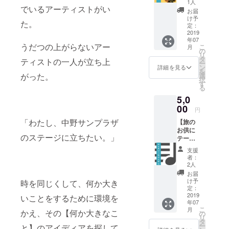
1人
でいるアーティストがい
ル+撮り
お届
下ろし
け予
た。
アー写
定：
+サブク
2019
年07
エオリ
うだつの上がらないアー
こ
月
ジナル
の
リ
薬草
タ
ティストの一人が立ち上
ー
ン
詳細を見る
を
選
がった。
択
す
る
5,0
00
円
「わたし、中野サンプラザ
【旅の
お供に
のステージに立ちたい。」
テーマ
ソン
支援
グ！
者：
コー
2人
ス】 お
お届
礼メー
け予
時を同じくして、何か大き
ル+撮り
定：
下ろし
2019
いことをするために環境を
年07
アー写
こ
月
+サブク
かえ、その【何か大きなこ
の
リ
エオリ
タ
ー
と】のアイディアを探して
ジナル