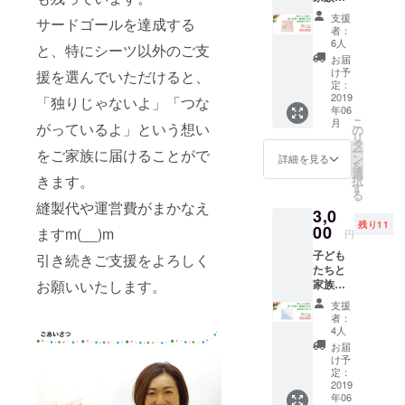
の人生を生
の応援
支援
サードゴールを達成する
の気持
ききること
者：
ちA①
6人
と、特にシーツ以外のご支
ができるよ
かえる
お届
のシー
うに」、出
け予
援を選んでいただけると、
ツ【ご
定：
会う人たち
縁】と
2019
「独りじゃないよ」「つな
に「私たち
年06
同じ生
こ
月
地の
がっているよ」という想い
と出会って
の
リ
コース
タ
良かったと
ー
をご家族に届けることがで
ター1枚
ン
詳細を見る
を
思ってもら
＆医療
選
きます。
択
的ケア
す
えるよう
る
児のロ
縫製代や運営費がまかなえ
に」日々
3,0
ゴ入り
残り11
缶バッ
行ったり来
00
ますm(__)m
円
ジ1個＆
たりしなが
子ども
お礼の
引き続きご支援をよろしく
ら楽しく進
たちと
メッ
家族へ
お願いいたします。
セージ
んでいま
の応援
支援
の気持
者：
ちA②
4人
かえる
お届
のシー
け予
ツ
定：
【夢】
2019
年06
と同じ