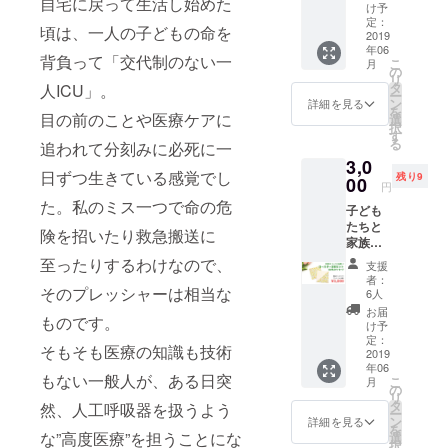
自宅に戻って生活し始めた
のシー
け予
ツ
定：
頃は、一人の子どもの命を
【夢】
2019
年06
と同じ
背負って「交代制のない一
こ
月
生地の
の
リ
コース
タ
人ICU」。
ー
ター2枚
ン
詳細を見る
を
＆お礼
目の前のことや医療ケアに
選
択
のメッ
す
る
追われて分刻みに必死に一
セージ
3,0
日ずつ生きている感覚でし
残り9
00
円
た。私のミス一つで命の危
子ども
たちと
険を招いたり救急搬送に
家族へ
の応援
至ったりするわけなので、
支援
の気持
者：
ちB③
そのプレッシャーは相当な
6人
かえる
お届
ものです。
のシー
け予
ツ【花
定：
そもそも医療の知識も技術
咲く】
2019
年06
と同じ
もない一般人が、ある日突
こ
月
生地の
の
リ
コース
タ
然、人工呼吸器を扱うよう
ー
ター2枚
ン
詳細を見る
を
＆お礼
な”高度医療”を担うことにな
選
択