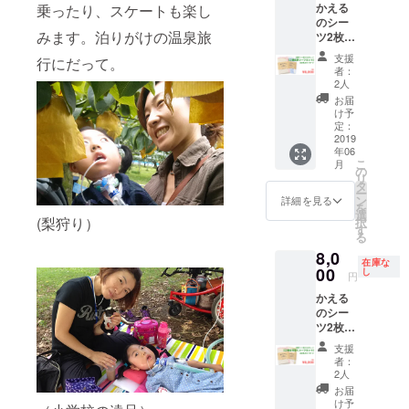
かえる
乗ったり、スケートも楽し
のシー
みます。泊りがけの温泉旅
ツ2枚
セット
支援
行にだって。
【ご縁
者：
＆夢】
2人
＆お礼
お届
のメッ
け予
セージ
定：
2019
年06
こ
月
の
リ
タ
ー
ン
詳細を見る
を
選
(梨狩り）
択
す
る
8,0
在庫な
00
し
円
かえる
のシー
ツ2枚
セット
支援
【ご縁
者：
＆花咲
2人
く】＆
お届
お礼の
け予