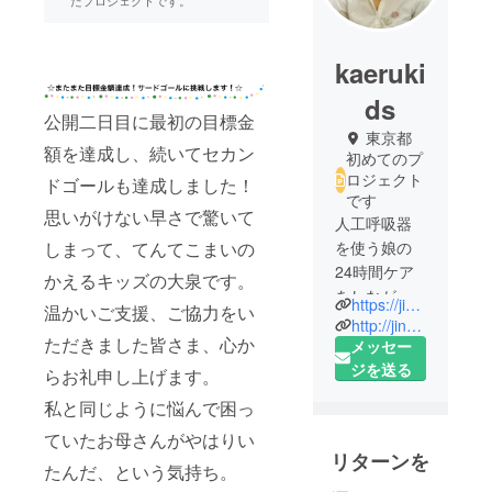
kaeruki
ds
公開二日目に最初の目標金
東京都
額を達成し、続いてセカン
初めてのプ
ロジェクト
ドゴールも達成しました！
です
思いがけない早さで驚いて
人工呼吸器
を使う娘の
しまって、てんてこまいの
24時間ケア
かえるキッズの大泉です。
をしなが
https://jinkokokyuki.thebase.in
温かいご支援、ご協力をい
ら、「在宅
http://jinkoukokyukideofuro.blog.fc2.com
ただきました皆さま、心か
オフロ研究
メッセー
母さん」と
ジを送る
らお礼申し上げます。
して介護当
私と同じように悩んで困っ
事者の視点
ていたお母さんがやはりい
から、医療
リターンを
ケアの必要
たんだ、という気持ち。
な重度の子