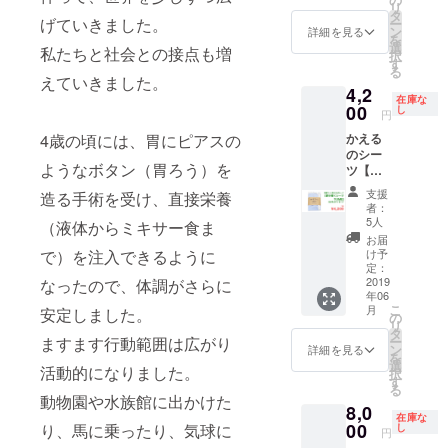
リ
タ
イント
げていきました。
ー
ン
をPDF
詳細を見る
を
選
ファイ
私たちと社会との接点も増
択
す
ルにし
る
たもの
えていきました。
4,2
をメー
在庫な
00
し
ルに添
円
付しお
かえる
4歳の頃には、胃にピアスの
送りし
のシー
ます。
ようなボタン（胃ろう）を
ツ【夢
※講演内
が輝く
容が全
支援
造る手術を受け、直接栄養
シーツ
て分か
者：
YUME
5人
るもの
（液体からミキサー食ま
】1枚＆
ではあ
お届
お礼の
け予
で）を注入できるように
りませ
メッ
定：
んが、
セージ
2019
なったので、体調がさらに
ポイン
年06
トはお
こ
月
安定しました。
の
分かり
リ
タ
いただ
ー
ますます行動範囲は広がり
ン
詳細を見る
けると
を
選
思いま
活動的になりました。
択
す
す。
る
動物園や水族館に出かけた
8,0
在庫な
00
り、馬に乗ったり、気球に
し
円