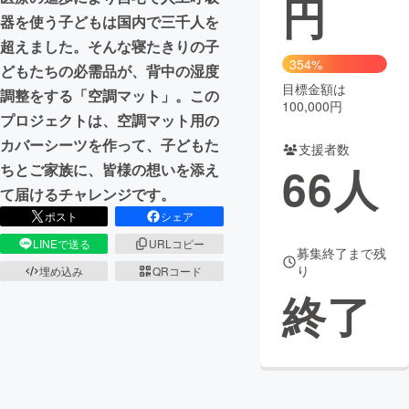
円
器を使う子どもは国内で三千人を
まちづくり・地域活性化
超えました。そんな寝たきりの子
354%
どもたちの必需品が、背中の湿度
目標金額は
CAMPFIRE for Social Good
CAMPFIRE Creation
調整をする「空調マット」。この
100,000円
CAMPFIREふるさと納税
machi-ya
コミュニティ
プロジェクトは、空調マット用の
カバーシーツを作って、子どもた
支援者数
66
人
ちとご家族に、皆様の想いを添え
て届けるチャレンジです。
ポスト
シェア
LINEで送る
URLコピー
募集終了まで残
り
埋め込み
QRコード
終了