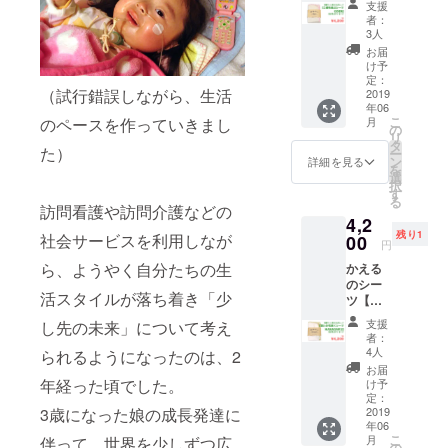
支援
ぶシー
話した
者：
ツ
「神経
3人
GOEN
難病の
お届
】1枚＆
娘との
け予
お礼の
コミュ
定：
（試行錯誤しながら、生活
メッ
2019
ニケー
年06
セージ
ション
こ
月
のペースを作っていきまし
の育ち
の
リ
につい
タ
た）
ー
て」、
ン
詳細を見る
を
当事者
選
択
研究者
す
る
として
訪問看護や訪問介護などの
4,2
お話し
残り1
社会サービスを利用しなが
00
た「人
円
工呼吸
ら、ようやく自分たちの生
かえる
器を使
のシー
う超重
活スタイルが落ち着き「少
ツ【想
症児
いが花
の 在
支援
し先の未来」について考え
咲く
宅での
者：
シーツ
入浴習
4人
られるようになったのは、2
HANAS
慣につ
お届
AKU】
年経った頃でした。
い
け予
1枚＆お
定：
て」、
礼の
2019
3歳になった娘の成長発達に
いずれ
年06
メッ
もパ
こ
月
伴って、世界を少しずつ広
セージ
の
ワーポ