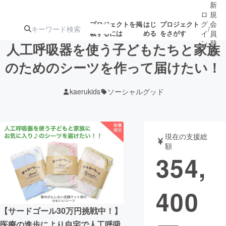
新
ロ
規
グ
会
プロジェクトを掲
はじ
プロジェクト
/
載するには
める
をさがす
イ
員
ン
登
人工呼吸器を使う子どもたちと家族
録
のためのシーツを作って届けたい！
人気のプロ
注目のリ
注目の新着プロ
募集終了が近いプ
もうすぐ公開
kaerukids
ソーシャルグッド
ジェクト
ターン
ジェクト
ロジェクト
されます
アート・写真
音楽
現在の支援総
額
354,
テクノロジー・ガジェット
ゲーム・サ
400
映像・映画
書籍・雑誌
【サードゴール30万円挑戦中！】
ビジネス・起業
チャレンジ
医療の進歩により自宅で人工呼吸