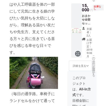
はや人工呼吸器を体の一部
15,
在庫な
000
し
円
にして元気に生きる娘の学
おまか
びたい気持ちを大切にしな
せ全部
セット
がら、理解ある温かい友だ
「かえ
支援
るの
ちや先生方、支えてくださ
者：
シー
2人
る方々と共に生きている喜
ツ」1枚
お届
＋コー
け予
びを感じる幸せな日々で
スター3
定：
枚＋医
2019
す。
年06
療的ケ
こ
月
ア児の
の
リ
ロゴ入
タ
ー
り缶
ン
詳細を見る
を
バッジ1
選
択
個＋お
す
る
礼のハ
このプロ
ガキ1枚
ジェクト
＋大泉
エリ講
は、
All-In方
演資料
（毎日の通学路。車椅子に
式
です。
が入っ
たセッ
ランドセルをかけて通って
目標金額に
ト。※
関わらず、