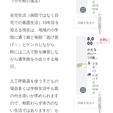
（小学校の遠足）
メッ
定：
セージ
2019
年06
こ
月
の
在宅生活（病院ではなく自
リ
タ
ー
宅での看護生活）10年目を
ン
詳細を見る
を
選
択
迎える現在は、地域の小学
す
る
校に通う娘と毎朝「急げ急
8,0
在庫な
00
し
円
げ～」とケンカしながら、
かえる
時には二人で歌を練習しな
のシー
ツ2枚
がら通学路を小走りする毎
セット
支援
【夢＆
日。
者：
花咲
2人
く】＆
お届
お礼の
け予
人工呼吸器を使う子どもの
メッ
定：
セージ
2019
場合多くは学校生活中も親
年06
こ
月
の
の付き添いが求められます
リ
タ
ー
ので、相変わらず余力のな
ン
詳細を見る
を
選
択
い生活ではありますが、も
す
る