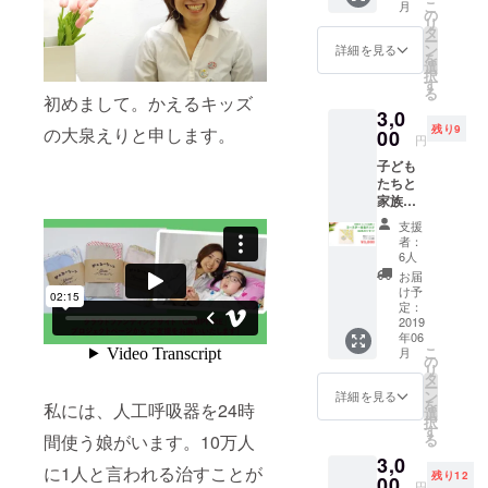
こ
月
生地の
の
リ
コース
タ
ー
ター1枚
ン
詳細を見る
を
と医療
選
択
的ケア
す
る
児のロ
初めまして。かえるキッズ
3,0
ゴ入り
残り9
の大泉えりと申します。
缶バッ
00
円
ジ1個＆
子ども
お礼の
たちと
メッ
家族へ
セージ
の応援
支援
の気持
者：
ちA③
6人
かえる
お届
のシー
け予
ツ【花
定：
咲く】
2019
年06
と同じ
こ
月
生地の
の
リ
コース
タ
ー
ター1枚
ン
詳細を見る
を
私には、人工呼吸器を24時
＆医療
選
択
的ケア
す
る
間使う娘がいます。10万人
児のロ
3,0
ゴ入り
に1人と言われる治すことが
残り12
缶バッ
00
円