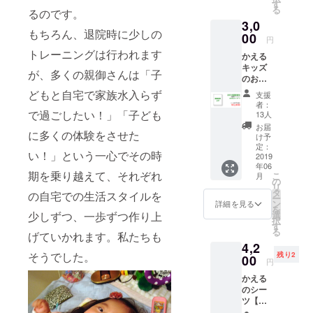
のメッ
す
る
るのです。
セージ
3,0
もちろん、退院時に少しの
00
円
トレーニングは行われます
かえる
キッズ
が、多くの親御さんは「子
のお助
け隊へ
どもと自宅で家族水入らず
支援
の応援
者：
の気持
で過ごしたい！」「子ども
13人
ちB お
お届
に多くの体験をさせた
礼の
け予
メッ
定：
い！」という一心でその時
セージ
2019
年06
＆大泉
期を乗り越えて、それぞれ
こ
月
エリが
の
リ
2018年
タ
の自宅での生活スタイルを
ー
に講演
ン
詳細を見る
を
した中
選
少しずつ、一歩ずつ作り上
択
から2つ
す
る
の話の
げていかれます。私たちも
4,2
資料を
そうでした。
残り2
再編集
00
円
してお
かえる
送りし
のシー
ます。
ツ【ご
母親と
縁を結
してお