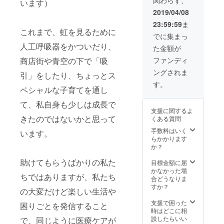
シーツ
います）
の種類
2019/04/08
やコー
23:59:59
ま
スター
これまで、虹を見るために
と缶
でに集まっ
バッジ
人工呼吸器をかついだり、
た金額が
の生地
はお任
ファンディ
商店街や青空の下で「吸
せにな
ングされま
り、選
引」をしたり、ちょっとス
べませ
す。
ペシャルな子育てを通し
ん。
て、私自身も少しは成長で
支援に関するよ
きたのではないかと思って
くある質問
手数料はいく
います。
らかかります
か？
助けてもらうばかりの私た
目標金額に届
かなかった場
ちではありますが、私たち
合どうなりま
すか？
の大変だけど楽しい生活や
支援で困った
困りごとを発信すること
時はどこに相
談したらいい
で、同じように医療ケアが