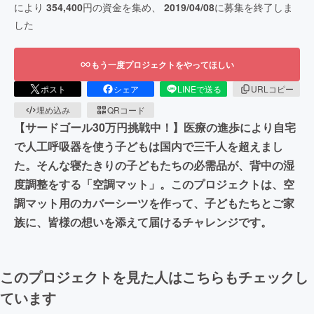
により
354,400
円の資金を集め、
2019/04/08
に募集を終了しま
した
もう一度プロジェクトをやってほしい
ポスト
シェア
LINEで送る
URLコピー
埋め込み
QRコード
【サードゴール30万円挑戦中！】医療の進歩により自宅
で人工呼吸器を使う子どもは国内で三千人を超えまし
た。そんな寝たきりの子どもたちの必需品が、背中の湿
度調整をする「空調マット」。このプロジェクトは、空
調マット用のカバーシーツを作って、子どもたちとご家
族に、皆様の想いを添えて届けるチャレンジです。
このプロジェクトを見た人はこちらもチェックし
ています