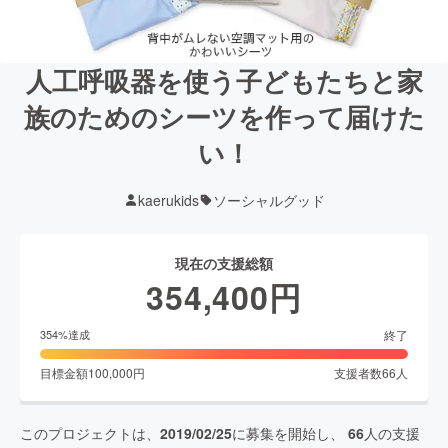
人工呼吸器を使う子どもたちと家
族のためのシーツを作って届けた
い！
kaerukids
ソーシャルグッド
現在の支援総額
354,400
円
終了
354
%達成
目標金額
100,000
円
支援者数
66
人
このプロジェクトは、
2019/02/25
に募集を開始し、
66
人の支援