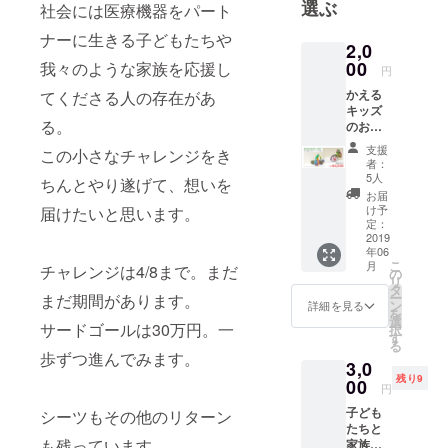
選ぶ
社会には医療機器をパート
どもたちの
ナーに生きる子どもたちや
自宅での入
2,0
浴習慣の研
00
我々のような家族を応援し
円
究をしてい
かえる
てくださる人の存在があ
ます。想い
キッズ
る。
のお助
が高じてオ
け隊へ
支援
リジナルで
この小さなチャレンジをき
の応援
者：
簡易浴槽
の気持
5人
ちんとやり遂げて、想いを
ちA お
「かえるの
お届
礼のハ
け予
届けたいと思います。
オフロ」を
ガキ
定：
※ERI＆
2019
開発し、
年06
SAHO
WEBショッ
こ
月
チャレンジは4/8まで。まだ
のアー
の
リ
プ「かえる
トをポ
タ
ー
まだ期間があります。
スト
キッズのお
ン
詳細を見る
を
カード
選
助け隊」で
サードゴールは30万円。一
択
にして
す
る
販売もして
お送り
歩ずつ進んでみます。
3,0
します
います。
残り9
(*^_^*)
00
円
私自身も娘
子ども
も「自分の
シーツもその他のリターン
たちと
意志で自分
も残っています。
家族へ