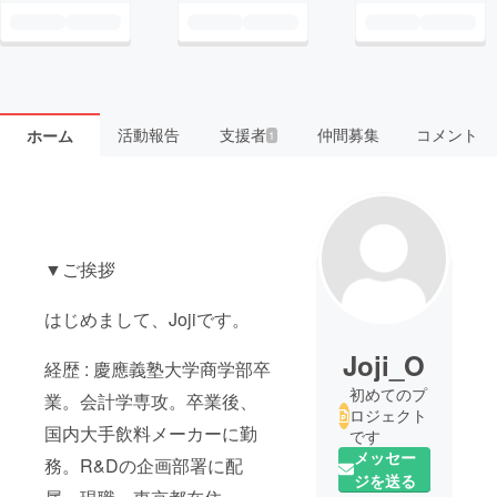
活動報告
支援者
仲間募集
コメント
ホーム
1
▼ご挨拶
はじめまして、Jojiです。
Joji_O
経歴 : 慶應義塾大学商学部卒
初めてのプ
業。会計学専攻。卒業後、
ロジェクト
国内大手飲料メーカーに勤
です
メッセー
務。R&Dの企画部署に配
ジを送る