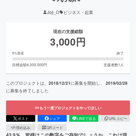
Joji_O
ビジネス・起業
現在の支援総額
3,000
円
終了
0
%達成
目標金額
4,000,000
円
支援者数
1
人
このプロジェクトは、
2018/12/21
に募集を開始し、
2019/02/28
に募集を終了しました
もう一度プロジェクトをやってほしい
ポスト
シェア
LINEで送る
URLコピー
埋め込み
QRコード
43.9％。皆様はこの数字をご存知でしょうか。これは現