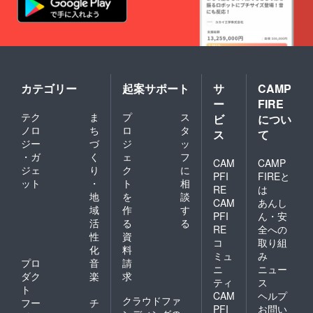
カテゴリー
起案サポート
サ
CAMP
ー
FIRE
テク
ま
プ
ス
ビ
につい
ノロ
ち
ロ
タ
ス
て
ジー
づ
ジ
ッ
・ガ
く
ェ
フ
CAM
CAMP
ジェ
り
ク
に
PFI
FIREと
ット
・
ト
相
RE
は
地
を
談
CAM
あんし
域
作
す
PFI
ん・安
活
る
る
RE
全への
性
資
コ
取り組
化
料
ミュ
み
プロ
音
請
ニ
ニュー
ダク
楽
求
ティ
ス
ト
CAM
ヘルプ
クラウドファ
フー
チ
PFI
お問い