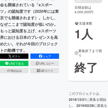
0%
会も開催されている「eスポー
目標金額は
まちづくり・地域活性化
ツ」の認知度です（2020年には東
4,000,000円
京でも開催されます）。しかし、
支援者数
CAMPFIRE for Social Good
CAMPFIRE Creation
なぜここまで認知度が低いのか。
1
人
もっと認知度を上げ、eスポーツ
CAMPFIREふるさと納税
machi-ya
コミュニティ
界における日本のプレゼンスを高
めたい。それが今回のプロジェク
トの動機です。
募集終了まで残
り
ポスト
シェア
終了
LINEで送る
URLコピー
埋め込み
QRコード
このプロジェクトは、
2018/12/21
に募集を開始
し、
2019/02/28
に募集を