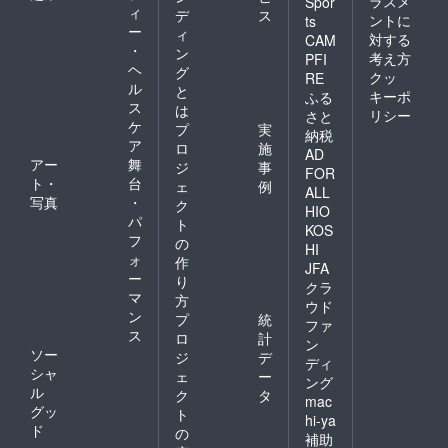
ラスメ
Spor
ィ
デ
ス
ントに
ts
ー
ィ
対する
CAM
・
ン
考え方
PFI
ヘ
グ
クッ
RE
ル
と
キーポ
ふる
ス
は
リシー
さと
ケ
プ
実
納税
ア
ロ
施
AD
アー
舞
ジ
事
FOR
ト・
台
ェ
例
ALL
写真
・
ク
HIO
パ
ト
KOS
フ
の
HI
ォ
作
JFA
ー
り
クラ
マ
方
ウド
ン
プ
統
ファ
ス
ロ
計
ン
ソー
ジ
デ
ディ
シャ
ェ
ー
ング
ル
ク
タ
mac
グッ
ト
hi-ya
ド
の
補助