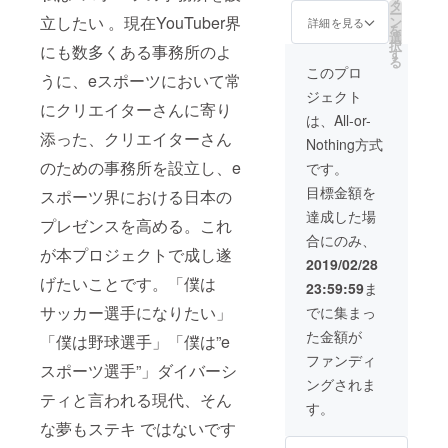
タ
ー
立したい 。現在YouTuber界
ン
詳細を見る
を
選
択
にも数多くある事務所のよ
す
る
このプロ
うに、eスポーツにおいて常
ジェクト
にクリエイターさんに寄り
は、All-or-
添った、クリエイターさん
Nothing方式
のための事務所を設立し、e
です。
目標金額を
スポーツ界における日本の
達成した場
プレゼンスを高める。これ
合にのみ、
が本プロジェクトで成し遂
2019/02/28
げたいことです。「僕は
23:59:59
ま
サッカー選手になりたい」
でに集まっ
た金額が
「僕は野球選手」「僕は”e
ファンディ
スポーツ選手”」ダイバーシ
ングされま
ティと言われる現代、そん
す。
な夢もステキ ではないです