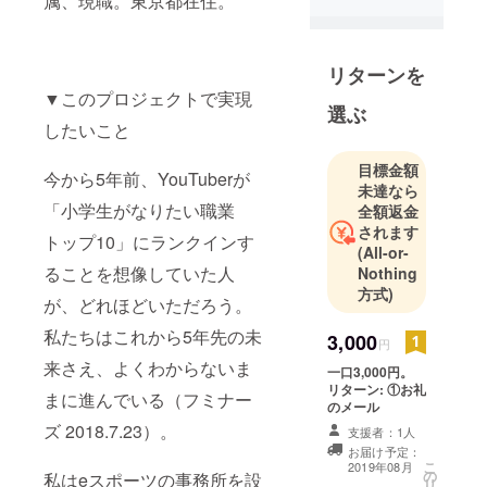
属、現職。東京都在住。
リターンを
▼このプロジェクトで実現
選ぶ
したいこと
目標金額
今から5年前、YouTuberが
未達なら
「小学生がなりたい職業
全額返金
されます
トップ10」にランクインす
(All-or-
ることを想像していた人
Nothing
方式)
が、どれほどいただろう。
私たちはこれから5年先の未
3,000
円
来さえ、よくわからないま
一口3,000円。
リターン: ①お礼
まに進んでいる（フミナー
のメール
ズ 2018.7.23）。
支援者：1人
お届け予定：
こ
2019年08月
の
私はeスポーツの事務所を設
リ