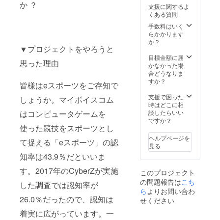
か ？
支援に関するよ
くある質問
手数料はいく
らかかります
か？
▼プロジェクトをやろうと
目標金額に届
思った理由
かなかった場
合どうなりま
すか？
皆様はeスポーツをご存知で
支援で困った
しょうか。マイボイスコム
時はどこに相
はコンピュータゲームを
談したらいい
ですか？
使った競技をスポーツとし
ヘルプページを
て捉える「eスポーツ」の認
見る
知率は43.9％だといいま
す。2017年のCyberZが実施
このプロジェクト
の問題報告は
こち
した調査では認知率が
ら
よりお問い合わ
26.0％だったので、認知は
せください
着実に広がっています。一