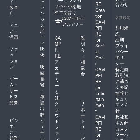
ンディングの
ド・
ャ
RE
合わせ
ノウハウを無
飲食
レ
Crea
料で学ぼう
店
ン
tion
各種規定
CAMPFIRE
ジ
CAM
アカデミー
アニ
ス
利用規
PFI
メ・
ポ
約
RE
漫画
ー
CA
説
細則
for
ツ
MP
明
プライ
Soci
ファ
映
FI
会
バシー
al
ッ
像
RE
・
ポリ
Goo
ショ
・
ア
相
シー
d
ン
映
カ
談
特定商
CAM
画
デ
会
取引法
PFI
ゲー
書
ミ
に基づ
RE
ム・
籍
ー
く表記
for
サー
・
と
情報セ
Ente
ビス
雑
は
キュリ
rtain
開発
誌
ク
サ
ティ方
men
出
ラ
ポ
針
t
版
ウ
ー
反社基
CAM
ビジ
ビ
ド
ト
本方針
PFI
ネ
ュ
フ
サ
カスタ
RE
ス・
ー
ァ
ー
マーハ
for
起業
テ
ン
ビ