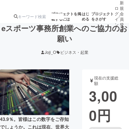
新
ロ
規
グ
会
プロジェクトを掲
はじ
プロジェクト
/
載するには
める
をさがす
イ
員
ン
登
eスポーツ事務所創業へのご協力のお
録
願い
人気のプロ
注目のリ
注目の新着プロ
募集終了が近いプ
もうすぐ公開
Joji_O
ビジネス・起業
ジェクト
ターン
ジェクト
ロジェクト
されます
アート・写真
音楽
現在の支援総
額
3,00
テクノロジー・ガジェット
ゲーム・サ
0
円
映像・映画
書籍・雑誌
43.9％。皆様はこの数字をご存知
ビジネス・起業
チャレンジ
でしょうか。これは現在、世界大