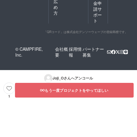
広
金申
め
請サ
方
ポー
ト
「QRコード」は株式会社デンソーウェーブの登録商標です。
© CAMPFIRE,
会社概
採用情
パートナー
Inc.
要
報
募集
Joji_O
さんへアンコール
もう一度プロジェクトをやってほしい
1