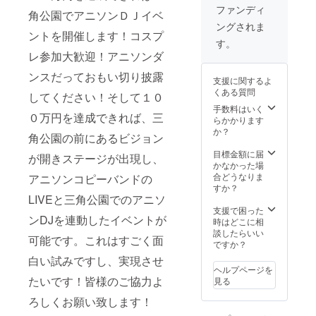
権利を受け取る
ファンディ
角公園でアニソンＤＪイベ
ためのメッセー
ングされま
ジは9月14日よ
ントを開催します！コスプ
り前にお送りい
す。
たします。
レ参加大歓迎！アニソンダ
ンスだっておもい切り披露
支援に関するよ
くある質問
してください！そして１０
手数料はいく
０万円を達成できれば、三
らかかります
か？
角公園の前にあるビジョン
目標金額に届
が開きステージが出現し、
かなかった場
合どうなりま
アニソンコピーバンドの
すか？
LIVEと三角公園でのアニソ
支援で困った
ンDJを連動したイベントが
時はどこに相
談したらいい
可能です。これはすごく面
ですか？
白い試みですし、実現させ
ヘルプページを
たいです！皆様のご協力よ
見る
ろしくお願い致します！