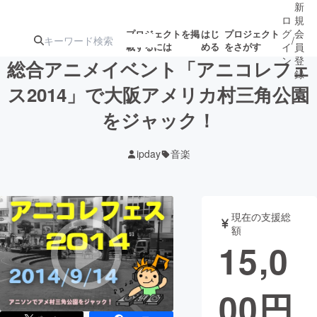
新
ロ
規
グ
会
プロジェクトを掲
はじ
プロジェクト
/
載するには
める
をさがす
イ
員
ン
登
総合アニメイベント「アニコレフェ
録
ス2014」で大阪アメリカ村三角公園
をジャック！
人気のプロ
注目のリ
注目の新着プロ
募集終了が近いプ
もうすぐ公開
ジェクト
ターン
ジェクト
ロジェクト
されます
ipday
音楽
アート・写真
音楽
現在の支援総
テクノロジー・ガジェット
ゲーム・サ
額
15,0
映像・映画
書籍・雑誌
00
円
ビジネス・起業
チャレンジ