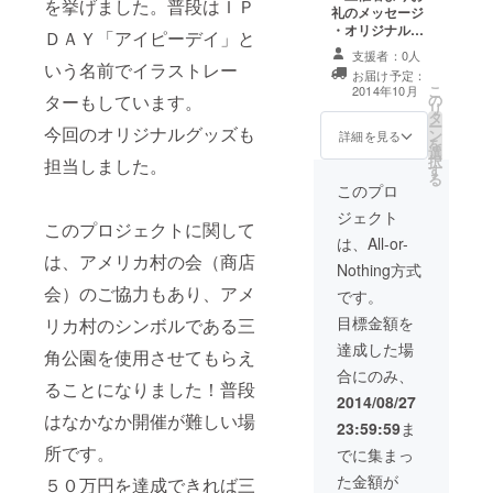
を挙げました。普段はＩＰ
礼のメッセージ
当日入場優先権
・オリジナルス
利 ※イベント当
ＤＡＹ「アイピーデイ」と
テッカー ・「音
日に履行される
支援者：0人
もだち」LINEク
いう名前でイラストレー
権利を受け取る
お届け予定：
リエイターズス
ためのメッセー
こ
2014年10月
ターもしています。
の
タンプ ・イベン
ジは9月14日よ
リ
タ
ト動画エンド
り前にお送りい
ー
今回のオリジナルグッズも
ン
ロールにお名前
詳細を見る
たします。
を
選
掲載 ・オリジナ
択
担当しました。
す
ルボールペン ・
る
オリジナルマグ
このプロ
ネットクリップ
ジェクト
・オリジナル
このプロジェクトに関して
トートバッグ ・
は、All-or-
は、アメリカ村の会（商店
当日入場優先権
Nothing方式
利 ・当日コスプ
会）のご協力もあり、アメ
レ更衣室使用権
です。
利 ・当日三角公
目標金額を
リカ村のシンボルである三
園前 甲賀流た
こやき（1船）ア
達成した場
角公園を使用させてもらえ
イスドッグ（1
合にのみ、
個） ※当日参加
ることになりました！普段
できない方には
2014/08/27
引き換えチケッ
はなかなか開催が難しい場
23:59:59
ま
トを郵送。2014
所です。
年12月末まで有
でに集まっ
効 ※イベント当
た金額が
５０万円を達成できれば三
日に履行される