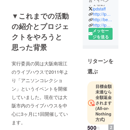
ト企画制
ipdstaff
作・イラス
▼これまでの活動
http://ipday.jp
トレーター
http://beritare.net
の紹介とプロジェ
http://ipday-ipr.com
cafe運営・
メッセー
WEB制作な
クトをやろうと
ジを送る
ど
思った背景
リターンを
実行委員の巽は大阪南堀江
選ぶ
のライブハウスで2011年よ
り「アニソンコレクショ
目標金額
ン」というイベントを開催
未達なら
していました。現在では大
全額返金
されます
阪市内のライブハウスを中
(All-or-
心に3ヶ月に1回開催してい
Nothing
方式)
ます。
500
円