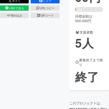
ポスト
シェア
LINEで送る
URLコピー
まちづくり・地域活性化
3%
埋め込み
QRコード
目標金額は
500,000円
CAMPFIRE for Social Good
CAMPFIRE Creation
CAMPFIREふるさと納税
machi-ya
コミュニティ
支援者数
5
人
募集終了まで残
り
終了
このプロジェクトは、