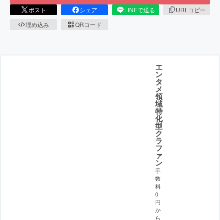
ポスト
シェア
LINEで送る
URLコピー
埋め込み
QRコード
エ
ン
タ
メ
領
域
特
化
型
ク
ラ
フ
ァ
ン
手
数
料
0
円
か
ら