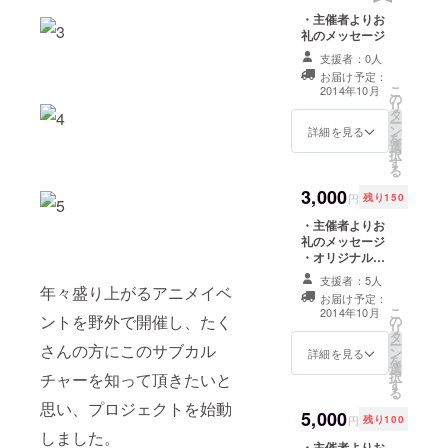
・主催者よりお
礼のメッセージ
支援者：0人
お届け予定：
こ
2014年10月
の
リ
タ
ー
ン
詳細を見る
を
選
択
す
る
3,000
円
残り150
・主催者よりお
礼のメッセージ
・オリジナルス
テッカー ・「音
支援者：5人
もだち」LINEク
年々盛り上がるアニメイベ
お届け予定：
リエイターズス
こ
2014年10月
ントを野外で開催し、たく
の
タンプ
リ
タ
ー
さんの方にこのサブカル
ン
詳細を見る
を
選
択
チャーを知って頂きたいと
す
る
思い、プロジェクトを始動
5,000
円
残り100
しました。
・主催者よりお