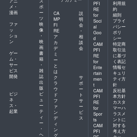
アニ
ス
利用規
PFI
メ・
ポ
約
RE
漫画
ー
CA
説
細則
for
ツ
MP
明
プライ
Soci
ファ
映
FI
会
バシー
al
ッ
像
RE
・
ポリ
Goo
ショ
・
ア
相
シー
d
ン
映
カ
談
特定商
CAM
画
デ
会
取引法
PFI
ゲー
書
ミ
に基づ
RE
ム・
籍
ー
く表記
for
サー
・
と
情報セ
Ente
ビス
雑
は
キュリ
rtain
開発
誌
ク
サ
ティ方
men
出
ラ
ポ
針
t
版
ウ
ー
反社基
CAM
ビジ
ビ
ド
ト
本方針
PFI
ネ
ュ
フ
サ
カスタ
RE
ス・
ー
ァ
ー
マーハ
for
起業
テ
ン
ビ
ラスメ
Spor
ィ
デ
ス
ントに
ts
ー
ィ
対する
CAM
・
ン
考え方
PFI
ヘ
グ
クッ