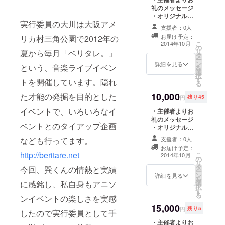
礼のメッセージ
・オリジナルス
実行委員の大川は大阪アメ
テッカー ・「音
支援者：0人
もだち」LINEク
お届け予定：
リカ村三角公園で2012年の
リエイターズス
こ
2014年10月
の
タンプ ・イベン
リ
夏から毎月「ベリタレ。」
タ
ト動画エンド
ー
ン
ロールにお名前
詳細を見る
という、音楽ライブイベン
を
選
掲載
択
す
トを開催しています。隠れ
る
10,000
た才能の発掘を目的とした
円
残り45
イベントで、いろいろなイ
・主催者よりお
礼のメッセージ
ベントとのタイアップ企画
・オリジナルス
テッカー ・「音
なども行ってます。
支援者：0人
もだち」LINEク
お届け予定：
リエイターズス
http://beritare.net
こ
2014年10月
の
タンプ ・イベン
リ
タ
ト動画エンド
今回、巽くんの情熱と実績
ー
ン
ロールにお名前
詳細を見る
を
に感銘し、私自身もアニソ
選
掲載 ・オリジナ
択
す
ルボールペン ・
る
ンイベントの楽しさを実感
オリジナルマグ
15,000
ネットクリップ
円
残り5
したので実行委員として手
・オリジナル
・主催者よりお
トートバッグ ・