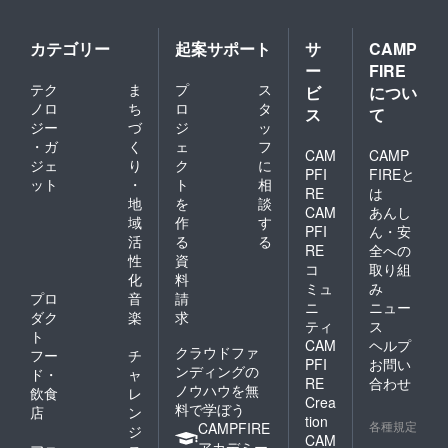
カテゴリー
起案サポート
サ
CAMP
ー
FIRE
テク
ま
プ
ス
ビ
につい
ノロ
ち
ロ
タ
ス
て
ジー
づ
ジ
ッ
・ガ
く
ェ
フ
CAM
CAMP
ジェ
り
ク
に
PFI
FIREと
ット
・
ト
相
RE
は
地
を
談
CAM
あんし
域
作
す
PFI
ん・安
活
る
る
RE
全への
性
資
コ
取り組
化
料
ミュ
み
プロ
音
請
ニ
ニュー
ダク
楽
求
ティ
ス
ト
CAM
ヘルプ
クラウドファ
フー
チ
PFI
お問い
ンディングの
ド・
ャ
RE
合わせ
ノウハウを無
飲食
レ
Crea
料で学ぼう
店
ン
tion
各種規定
CAMPFIRE
ジ
CAM
アカデミー