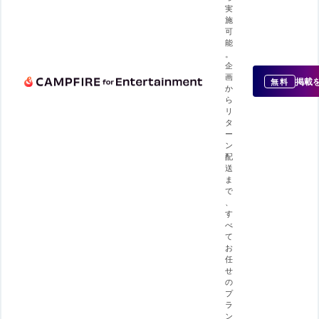
実
施
可
能
。
企
画
掲載
無料
か
ら
リ
タ
ー
ン
配
送
ま
で
、
す
べ
て
お
任
せ
の
プ
ラ
ン