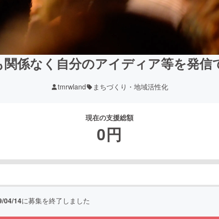
も関係なく自分のアイディア等を発信
tmrwland
まちづくり・地域活性化
現在の支援総額
0
円
9/04/14
に募集を終了しました