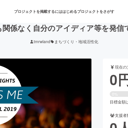
プロジェクトを掲載するには
はじめる
プロジェクトをさがす
も関係なく自分のアイディア等を発信
tmrwland
まちづくり・地域活性化
注目のリターン
注目の新着プロジェクト
募集終了が近いプロジェクト
も
現在の
音楽
舞台・パフォーマンス
0
ゲーム・サービス開発
フード・飲食店
0%
書籍・雑誌出版
アニメ・漫画
目標金額は5
支援者
チャレンジ
ビューティー・ヘルスケ
0