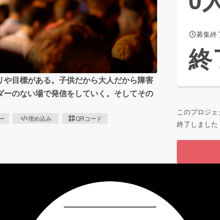
募集終
CAMPFIRE for Social Good
CAMPFIRE Creation
終
CAMPFIREふるさと納税
machi-ya
コミュニティ
リや目標がある。子供だから大人だから障害
ダーのない場で発信をしていく。そしてその
このプロジェ
ピー
埋め込み
QRコード
終了しました