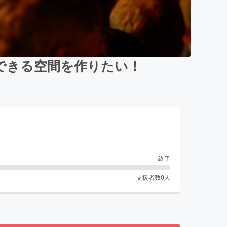
できる空間を作りたい！
終了
支援者数
0
人