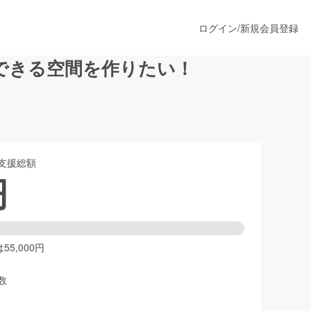
ログイン
/
新規会員登録
できる空間を作りたい！
うすぐ公開されます
支援総額
プロダクト
円
ファッション
スポーツ
5,000円
数
ア
ソーシャルグッド
人