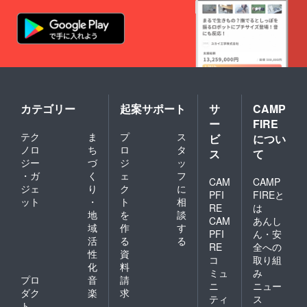
でご了
する方
ますの
場規制
承くだ
に限り
でご了
をかけ
さい）
ます。
承くだ
させて
※フェス
（条件
さい。
いただ
に参加
に満た
くこと
される
さない
があり
場合、
団体の
ます。
それに
場合は
もし、
関わる
返金等
入場、
移動交
の対応
カテゴリー
起案サポート
サ
CAMP
お席を
通費や
を取ら
確保さ
宿泊費
ー
FIRE
せてい
れたい
は別途
テク
ま
プ
ス
ビ
につい
ただき
方は支
支援者
ノロ
ち
ロ
タ
ますの
ス
て
援者優
様負担
でご了
ジー
づ
ジ
ッ
待エリ
となり
承くだ
・ガ
く
ェ
フ
ア入場
ますの
CAM
CAMP
さい）
券をお
でご了
ジェ
り
ク
に
PFI
FIREと
※フェス
求めく
承くだ
ット
・
ト
相
に参加
RE
は
ださ
さい。
地
を
談
される
い。
CAM
あんし
域
作
す
場合、
PFI
ん・安
それに
活
る
る
RE
全への
関わる
性
資
コ
取り組
移動交
化
料
通費や
ミュ
み
プロ
音
請
宿泊費
ニ
ニュー
ダク
楽
求
は別途
ティ
ス
支援者
ト