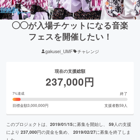
◯◯が入場チケットになる音楽
フェスを開催したい！
gakusei_UMF
チャレンジ
現在の支援総額
237,000
円
終了
7
%達成
目標金額
3,000,000
円
支援者数
59
人
このプロジェクトは、
2019/01/15
に募集を開始し、
59
人の支援
により
237,000
円の資金を集め、
2019/02/27
に募集を終了しま
した