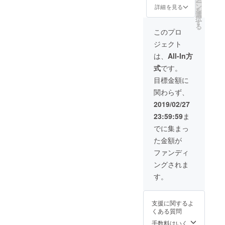
トへ、
受け取
ー
様負担
間は最
でに指
ン
い場合
詳細を見る
い。
貴団
り」と
を
となり
大で20
定の住
選
や不適
②UMF2
体・
御記載
択
ますの
分間と
所まで
す
切と判
019オリ
サーク
くださ
る
でご了
させて
ご郵送
断した
このプロ
ジナル
ル名を
い。
承くだ
いただ
くださ
お名前
ステッ
ご記載
さい。
ジェクト
きま
い。 ※
につい
カー
させて
※なお、
す。 ※
ご支援
ては
は、
All-In方
（非売
いただ
当日は
打ち合
の際、
CAMPF
品）
きま
先着順
式
です。
わせを
備考欄
IREにて
UMF20
す。 ※
での入
行った
に法人
使用さ
目標金額に
19大阪
支援時
場と
のちに
名をご
れてい
のオリ
に必ず
し、会
関わらず、
リター
記入く
るハン
ジナル
備考欄
場規定
ンのご
ださ
ドル
2019/02/27
ステッ
に団
の入場
購入と
い。 ③
ネーム
カーを
体・
者数を
23:59:59
ま
いう流
パンフ
を使用
お渡し
サーク
超えそ
れにな
レット
させて
でに集まっ
しま
ル名を
うな場
ります
に法人
頂きま
す。
ご記入
合、入
た金額が
ので、
名掲載
すので
③UMF2
くださ
場規制
ご購入
UMF20
ご了承
ファンディ
019オリ
い。な
をかけ
前に必
19大阪
くださ
ジナルT
お、特
させて
ングされま
ずご連
のパン
い。
シャツ
定の人
いただ
絡をい
フレッ
②UMF2
す。
（非売
物を比
くこと
ただき
トへ、
019オリ
品）
喩する
があり
ますよ
貴社名
ジナル
UMF20
お名前
ます。
うによ
をご記
ステッ
19オリ
や公序
支援に関するよ
もし、
ろしく
載させ
カー
ジナルT
良俗に
くある質問
入場、
お願い
ていた
（非売
シャツ
反する
お席を
致しま
だきま
手数料はいく
品）
（非売