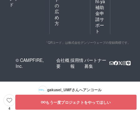
hi-ya
ド
の
補助
広
金申
め
請サ
方
ポー
ト
「QRコード」は株式会社デンソーウェーブの登録商標です。
© CAMPFIRE,
会社概
採用情
パートナー
Inc.
要
報
募集
gakusei_UMF
さんへアンコール
もう一度プロジェクトをやってほしい
4