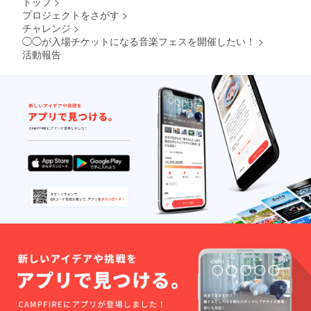
トップ
>
すので
受け取
い場合
との距
に参加
ご了承
プロジェクトをさがす
>
られる
や不適
離も近
される
くださ
方は備
チャレンジ
>
切と判
く、屋
場合、
い。 ※
考欄に
◯◯が入場チケットになる音楽フェスを開催したい！
>
断した
根もあ
それに
このリ
「会場
お名前
活動報告
り、指
関わる
ターン
受け取
につい
定席と
移動交
をご購
り」と
ては
なって
通費や
入でき
御記載
CAMPF
います
宿泊費
るのは
くださ
IREにて
ので快
は別途
学生が
い。
使用さ
適に
支援者
主体の
れてい
フェス
様負担
非営利
るハン
を楽し
となり
団体・
ドル
んでい
ますの
サーク
ネーム
ただけ
でご了
ルに限
を使用
ます。
承くだ
りま
させて
※フェス
さい。
す。
頂きま
に参加
※なお、
（条件
すので
される
当日は
に満た
ご了承
場合、
先着順
さない
くださ
それに
での入
団体の
い。 ※
関わる
場と
場合は
このリ
移動交
し、会
返金等
ターン
通費や
場規定
の対応
をご購
宿泊費
の入場
を取ら
入でき
は別途
者数を
せてい
るのは
支援者
超えそ
ただき
法人格
様負担
うな場
ますの
を所有
となり
合、入