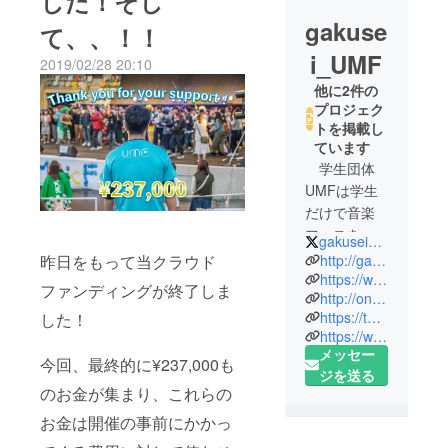
した！そし
gakuse
て、、！！
i_UMF
2019/02/28 20:10
他に2件の
プロジェク
トを掲載し
ています
学生団体
UMFは学生
だけで音楽
フェスを企
gakusei_UMF
画・運営す
昨日をもって当クラウド
http://gakuseidantaiumf.wixsite.com/gakuseiumf
る団体で、
https://www.youtube.com/channel/UCjTFkPZF0ZOCYFOwFgt5tOg/featured?view_as=subscriber
ファンディングが終了しま
http://ongacu.com
2012年に大
https://twitter.com/gakusei_UMF
した！
阪で発足し
https://www.buffaloes.co.jp/news/detail/5573.html
ました。現
メッセー
今回、最終的に¥237,000も
在では、大
ジを送る
阪以外に愛
のお金が集まり、これらの
知・北海
お金は開催の事前にかかっ
道・広島・