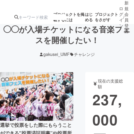
新
ロ
規
グ
会
プロジェクトを掲
はじ
プロジェクト
/
載するには
める
をさがす
イ
員
ン
登
◯◯が入場チケットになる音楽フェ
録
スを開催したい！
人気のプロ
注目のリ
注目の新着プロ
募集終了が近いプ
もうすぐ公開
gakusei_UMF
チャレンジ
ジェクト
ターン
ジェクト
ロジェクト
されます
アート・写真
音楽
現在の支援総
額
237,
テクノロジー・ガジェット
ゲーム・サ
000
映像・映画
書籍・雑誌
選挙で投票をした際にもらうこと
ビジネス・起業
チャレンジ
ができる"投票済証明書”や投票所