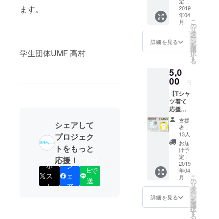
体限
らお選
定：
トへ、
ます。
定）】
2019
びいた
あなた
年04
①ブー
だけま
のお名
こ
月
ス使用
す。 ※
の
前をご
リ
権（全
ご支援
タ
記載さ
ー
団体で
の際、
ン
せてい
詳細を見る
を
共用）
備考欄
選
ただき
学生団体UMF 高村
択
ご支援
にご希
す
ます。
る
いただ
望のサ
※支援時
5,0
いた学
イズを
に必ず
生団
00
選択く
備考欄
円
体・
ださい
にご希
【Tシャ
サーク
※フェス
望のお
ツ着て
ルの方
に参加
名前を
応援プ
用に
される
ご記入
ラン
ブース
場合、
くださ
支援
シェアして
¥5,000
を設置
それに
い。な
者：
（制限
しま
関わる
13人
プロジェク
お、特
数な
す。活
移動交
定の人
お届
トをもっと
し）】
動内容
通費や
け予
物を比
①パン
の発信
定：
宿泊費
応援！
喩する
LIN
フレッ
2019
ポ
シ
や新メ
は別途
お名前
Eで
年04
トにお
ンバー
支援者
や公序
ス
ェ
こ
月
名前掲
送
の勧誘
の
様負担
良俗に
リ
ト
ア
載
や、他
タ
となり
る
反する
ー
UMF20
団体の
ン
ますの
詳細を見る
お名前
を
19大阪
方との
選
でご了
は掲載
択
のパン
交流な
す
承くだ
をお断
る
フレッ