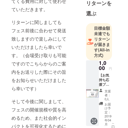
てくる費用に対して使わせ
福岡・神奈
リターンを
川・栃木（※
ていただきます。
選ぶ
発足順）で
も団体が立
リターンに関しましても
ち上がり、
目標金額
フェス前後に合わせて発送
各地域の学
未達でも
致しますので楽しみにして
リターン
生が30~50名
が届きま
ほどで活動
いただけましたら幸いで
す
(All-in
を行ってい
す。（会場受け取りも可能
方式)
ます。
1,0
ですのでこちらからのご案
そんな
00
円
UMFでは
内をお送りした際にその旨
【お気
「学生と音
をお知らせいただけました
持ち応
楽の可能性
援プラ
ら幸いです）
ン
を追求す
支援
¥1,000
者：
る」という
（制限
0人
そして今後に関しまして、
理念を掲げ
数な
お届
し）】
ています。
け予
フェスの開催規模や質を高
実行委
定：
学生にしか
員より
2019
めるため、また社会的イン
年04
できないこ
心をこ
こ
月
パクトを可視化するために
めた
の
と、音楽だ