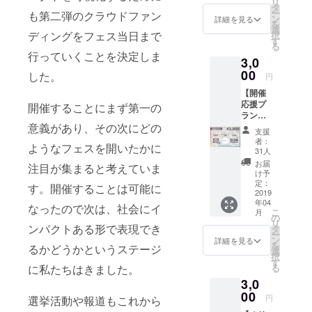
リ
メッ
タ
ー
からこそで
も第二弾のクラウドファン
セージ
ン
詳細を見る
を
を送信
きることを
選
ディングをフェス当日まで
択
させて
す
エンターテ
る
いただ
行っていくことを決定しま
イメントを
3,0
きま
す。
00
通して社会
した。
円
に発信して
【開催
応援プ
参りますの
開催することにまず第一の
ラン
で応援のほ
意義があり、その次にどの
¥3,000
支援
ど、よろし
（制限
者：
ようなフェスを開いたかに
数な
くお願いし
31人
し）】
お届
ます。
注目が集まると考えていま
①サン
け予
クスレ
定：
す。開催することは可能に
ター
2019
年04
（『UM
なったので次は、社会にイ
こ
月
F2019
の
リ
大阪』
ンパクトある形で表現でき
タ
ー
当日の
ン
詳細を見る
を
るかどうかというステージ
写真付
選
択
き） 主
す
に私たちはきました。
る
催者よ
3,0
り感謝
のお手
00
円
選挙活動や報道もこれから
紙をお