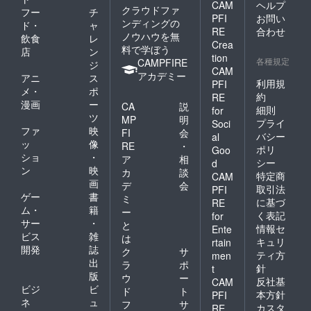
CAM
ヘルプ
様負担
クラウドファ
フー
チ
PFI
お問い
となり
ンディングの
ド・
ャ
ますの
RE
合わせ
ノウハウを無
飲食
レ
でご了
Crea
料で学ぼう
店
ン
承くだ
tion
各種規定
CAMPFIRE
さい。
ジ
CAM
※リター
アカデミー
アニ
ス
利用規
PFI
ンご購
メ・
ポ
約
RE
入前に
漫画
ー
CA
説
必ずご
細則
for
ツ
MP
明
連絡を
プライ
Soci
ファ
映
いただ
FI
会
バシー
al
きます
ッ
像
RE
・
ポリ
Goo
ようよ
ショ
・
ア
相
シー
d
ろしく
ン
映
カ
談
お願い
特定商
CAM
画
デ
会
しま
取引法
PFI
ゲー
書
す。
ミ
に基づ
RE
ム・
籍
ー
く表記
for
サー
・
と
情報セ
Ente
ビス
雑
は
キュリ
rtain
開発
誌
ク
サ
ティ方
men
出
ラ
ポ
針
t
版
ウ
ー
反社基
CAM
ビジ
ビ
ド
ト
本方針
PFI
ネ
ュ
フ
サ
カスタ
RE