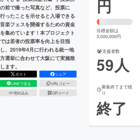
円
の前で撮った写真など、投票に
まちづくり・地域活性化
行ったことを示せると入場できる
7%
音楽フェスを開催するための資金
目標金額は
CAMPFIRE for Social Good
CAMPFIRE Creation
を集めています！本プロジェクト
3,000,000円
CAMPFIREふるさと納税
machi-ya
コミュニティ
では若者の投票率を向上を目指
し、2019年4月に行われる統一地
支援者数
59
人
方選挙に合わせて大阪にて実施致
します。
ポスト
シェア
LINEで送る
URLコピー
募集終了まで残
り
埋め込み
QRコード
終了