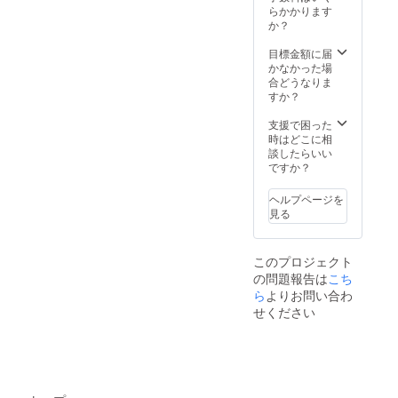
お名前
確保さ
す。 ※
す。 ※
らかかります
UMF20
品） ス
は掲載
れたい
フェス
支援時
か？
19大阪
タッフ
をお断
方は支
に参加
に必ず
のオリ
も着用
りする
援者優
される
備考欄
目標金額に届
ジナル
し、本
事が御
待エリ
場合、
に貴社
かなかった場
ステッ
プロ
座いま
ア入場
それに
名をご
合どうなりま
カーを
ジェク
す、ご
券をお
関わる
記入く
すか？
お渡し
トのエ
注意く
求めく
移動交
ださ
しま
ンブレ
ださ
ださ
通費や
い。な
支援で困った
す。 ③
ムとな
い。記
い。 ※
宿泊
お、特
時はどこに相
支援者
るTシャ
入がな
リター
費、こ
定の人
談したらいい
優待エ
ツで
い場合
ンの受
ちらで
物を比
ですか？
リア入
す。サ
や不適
け取り
用意し
喩する
場券
イズは
切と判
方法は
ている
お名前
【ス
XS,S,M,
ヘルプページを
断した
２つあ
分の機
や公序
テージ
L,LLか
見る
お名前
り、
材以外
良俗に
後方座
らお選
につい
「郵
は別途
反する
席・全
びいた
ては
送」ま
支援者
お名前
席指
だけま
CAMPF
このプロジェクト
たは
様負担
は掲載
定】 ス
す。 ※
IREにて
「会場
の問題報告は
こち
となり
をお断
テージ
ご支援
使用さ
受け取
ますの
ら
よりお問い合わ
りする
の後方
の際、
れてい
り」の
でご了
事が御
座席で
せください
備考欄
るハン
どちら
承くだ
座いま
鑑賞で
にご希
ドル
かをお
さい。
す、ご
きる特
望のサ
ネーム
選びい
注意く
別なチ
イズを
を使用
ただけ
ださ
ケット
選択く
させて
ます。
い。記
です。
ださい
頂きま
会場で
入がな
出演者
※フェス