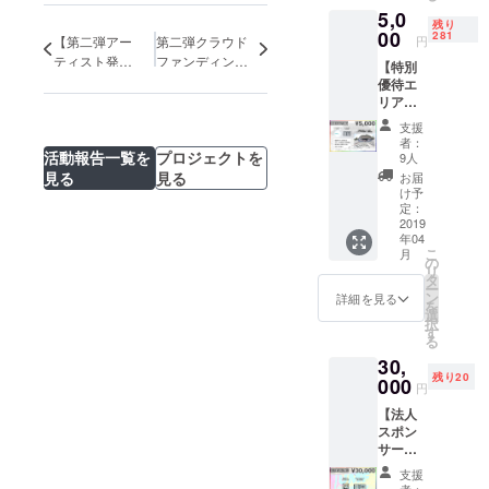
どにお
さい。
りする
5,0
トへ、
使いく
※なお、
事が御
残り
あなた
00
ださ
281
当日は
座いま
【第二弾アー
第二弾クラウド
円
のお名
い。 ②
先着順
す、ご
ティスト発
ファンディング
【特別
前をご
宣伝ビ
での入
注意く
表！】CHEHON
ページを公開し
優待エ
記載さ
ラ折り
場と
ださ
ました！
リアプ
せてい
込み権
し、会
い。記
ラン
ただき
ご支援
場規定
入がな
支援
¥5,000
ます。
いただ
の入場
者：
い場合
（290席
活動報告一覧を
プロジェクトを
※支援時
いた学
9人
者数を
や不適
限
に必ず
生団
見る
見る
超えそ
お届
切と判
定）】
備考欄
体・
け予
うな場
断した
①パン
にご希
定：
サーク
合、入
お名前
フレッ
2019
望のお
ルの宣
場規制
につい
年04
トにお
名前を
伝ビラ
をかけ
ては
こ
月
名前掲
ご記入
の
を来場
させて
CAMPF
リ
載
くださ
タ
者全員
いただ
IREにて
ー
UMF20
い。な
ン
に配布
詳細を見る
くこと
使用さ
を
19大阪
お、特
選
する
があり
れてい
択
のパン
定の人
す
アッセ
ます。
るハン
る
フレッ
物を比
ンブリ
もし、
ドル
30,
トへ、
喩する
に同封
入場、
ネーム
残り20
あなた
000
お名前
致しま
お席を
円
を使用
のお名
や公序
す。 ※
確保さ
させて
【法人
前をご
良俗に
宣伝ビ
れたい
頂きま
スポン
記載さ
反する
ラは各
方は支
すので
サープ
せてい
お名前
団体・
援者優
ご了承
ラン
ただき
は掲載
サーク
待エリ
支援
くださ
¥30,000
ます。
をお断