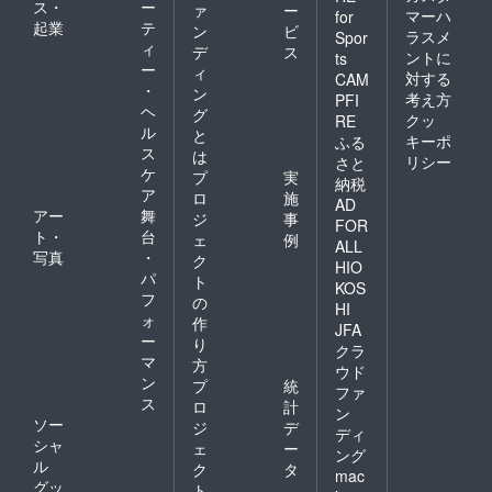
ス・
ー
ァ
ー
マーハ
for
起業
テ
ン
ビ
ラスメ
Spor
ィ
デ
ス
ントに
ts
ー
ィ
対する
CAM
・
ン
考え方
PFI
ヘ
グ
クッ
RE
ル
と
キーポ
ふる
ス
は
リシー
さと
ケ
プ
実
納税
ア
ロ
施
AD
アー
舞
ジ
事
FOR
ト・
台
ェ
例
ALL
写真
・
ク
HIO
パ
ト
KOS
フ
の
HI
ォ
作
JFA
ー
り
クラ
マ
方
ウド
ン
プ
統
ファ
ス
ロ
計
ン
ソー
ジ
デ
ディ
シャ
ェ
ー
ング
ル
ク
タ
mac
グッ
ト