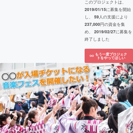
このプロジェクトは、
2019/01/15
に募集を開始
し、
59
人の支援により
237,000
円の資金を集
め、
2019/02/27
に募集を
終了しました
もう一度プロジェク
トをやってほしい