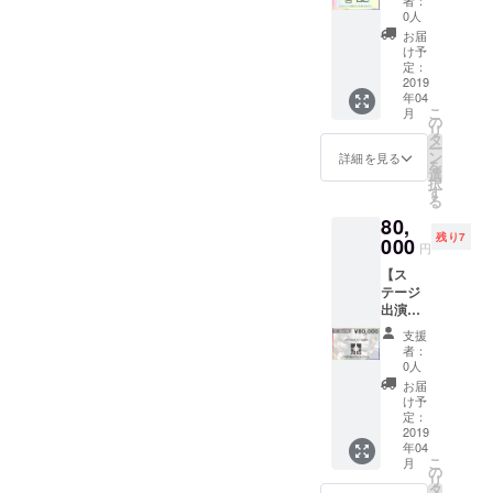
ルさま
者：
ア入場
い。
（20団
※支援時
りする
0人
でご用
券をお
③UMF2
体限
に必ず
事が御
意くだ
お届
求めく
019オリ
定）】
備考欄
座いま
け予
さい。
ださ
ジナル
①宣伝
にご希
定：
す、ご
なお、
い。 ※
ステッ
ビラ折
2019
望のお
注意く
4/14ま
リター
カー
年04
り込み
名前を
ださ
でに指
ンの受
（非売
こ
月
権 ご支
ご記入
の
い。記
定の住
け取り
品）
リ
援いた
くださ
タ
入がな
所まで
方法は
UMF20
ー
だいた
い。な
ン
い場合
詳細を見る
ご郵送
２つあ
19大阪
を
貴社の
お、特
選
や不適
くださ
り、
のオリ
択
宣伝ビ
定の人
す
切と判
い。 ※
「郵
ジナル
る
ラを来
物を比
断した
ご支援
送」ま
ステッ
80,
場者全
喩する
お名前
の際、
たは
カーを
残り7
員に配
000
お名前
につい
備考欄
円
「会場
お渡し
布する
や公序
ては
に団体
受け取
しま
【ス
アッセ
良俗に
CAMPF
名をご
り」の
す。 ※
テージ
ンブリ
反する
IREにて
記入く
どちら
フェス
出演プ
に同封
お名前
使用さ
ださ
かをお
に参加
ラン
致しま
は掲載
れてい
い。 ③
支援
選びい
される
¥80,000
す。 ※
をお断
るハン
者：
パンフ
ただけ
場合、
（7枠限
宣伝ビ
りする
0人
ドル
レット
ます。
それに
定）】
ラは貴
事が御
ネーム
お届
に団体
会場で
関わる
UMF20
社でご
座いま
け予
を使用
名掲載
受け取
移動交
19大阪
用意く
定：
す、ご
させて
UMF20
られる
通費や
のス
2019
ださ
注意く
頂きま
19大阪
方は備
宿泊費
年04
テージ
い。な
ださ
すので
のパン
考欄に
こ
は別途
月
出演権
お、
の
い。記
ご了承
フレッ
「会場
リ
支援者
※出演時
4/14ま
タ
入がな
くださ