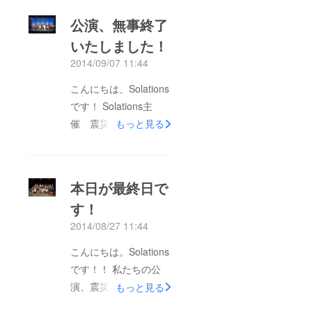
無事に終わり、昨日プ
公演、無事終了
ロジェクトにご支援く
いたしました！
ださった皆様にリター
2014/09/07 11:44
ンの発送を一斉に行い
ました。何度も申し上
こんにちは、Solations
げておりますが感謝、
です！ Solations主
感謝、感謝でございま
催 震災復興支援
もっと見る
す。DVDには千秋楽公
ミュージカル「千の風
演終了直後のバックス
になって2014」の全
テージ風景も特典とし
公演が無事終了いたし
本日が最終日で
て収録されておりま
ました！ おかげさま
す。直筆メッセージな
す！
で多くのお客様にご来
どと併せてぜひご覧く
2014/08/27 11:44
場いただき、全三回の
ださい！ 復興支援は
公演が全て満員御礼と
こんにちは。Solations
今後もしっかりと続け
なることができまし
です！！ 私たちの公
ていくつもりです。
た。また、観ていただ
演、震災復興支援
もっと見る
facebookページなどで
いたお客様からも大変
ミュージカル「千の風
随時報告して参ります