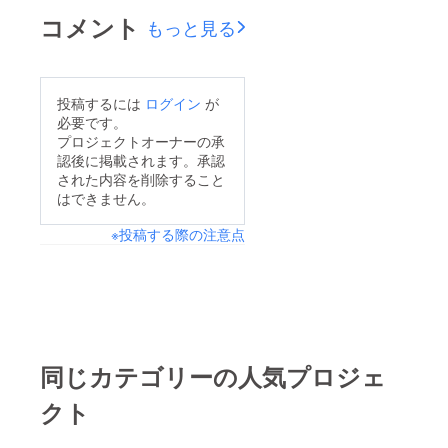
ご好評をいただくこと
になって2014」が、
ので、引き続き応援の
コメント
もっと見る
ができました。これも
いよいよ今週の土日、
ほどお願いいたしま
ひとえに、このたびご
8/30,31に本番を迎え
す！本当にありがとう
支援くださった皆様の
ます。連日厳しい稽古
ございました！
投稿するには
ログイン
が
ご協力の賜物と、大変
と宣伝活動、沢山の
Solations facebook
必要です。
感謝しております。本
ミーティングを繰り返
プロジェクトオーナーの承
ページ
当にありがとうござい
認後に掲載されます。承認
しながら、少しでもク
https://www.facebook.
ました。今回の収益に
された内容を削除すること
オリティを上げてよう
com/solations
はできません。
ついては、予定通り震
と頑張っています！
災復興支援のために寄
※投稿する際の注意点
そして、本日がこちら
付させていただきま
のプロジェクトへの支
す。 ご支援くださっ
援についても、最終日
た皆様につきまして
となります。 皆様の
は、現在リターンの発
お力添えをいただきま
送準備を進めておりま
して、何とか目標金額
同じカテゴリーの人気プロジェ
す。今しばらくお待ち
に達成することは出来
ください。 これから
クト
ましたが、まだまだ出
もSolationsは、ボラン
来ればこちらの活動に