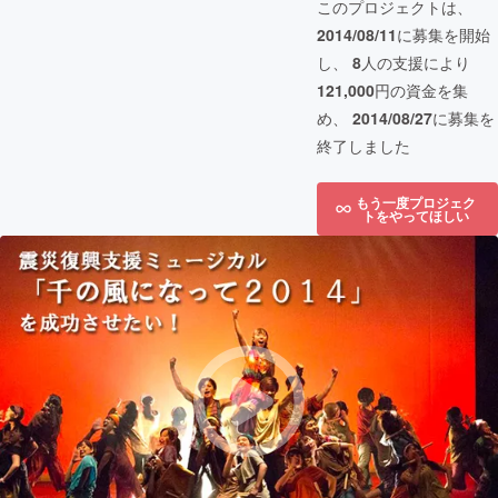
このプロジェクトは、
2014/08/11
に募集を開始
し、
8
人の支援により
121,000
円の資金を集
め、
2014/08/27
に募集を
終了しました
もう一度プロジェク
トをやってほしい