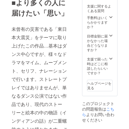
■より多くの人に
支援に関するよ
届けたい「思い」
くある質問
手数料はいく
らかかります
か？
未曾有の災害である「東日
目標金額に届
本大震災」をテーマに取り
かなかった場
上げたこの作品…基本はダ
合どうなりま
すか？
ンス中心ですが、様々なド
支援で困った
ラマをマイム、ムーブメン
時はどこに相
談したらいい
ト、セリフ、ナレーション
ですか？
で行います。ストレートプ
ヘルプページを
レイではありませんが、単
見る
なるダンス公演ではない作
このプロジェクト
品であり、現代のストー
の問題報告は
こち
リーと絵本の中の物語（イ
ら
よりお問い合わ
せください
ンディアンの話）が二重螺