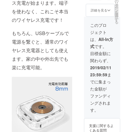
に関し
の
可能性
ス充電が始まります。端子
リ
（送料
まして
タ
もござ
ー
込み）
は一部
ン
いま
詳細を見る
を使わなく、これこそ本当
を
＜2セッ
変更に
選
す。
択
ト＞詳
なる可
のワイヤレス充電です！
す
る
細：
能性も
このプロ
SOLOV
ござい
ジェクト
もちろん、USBケーブルで
E-W5本
ます。
体×2個
ご了承
は、
All-In方
電源を繋ぐと、通常のワイ
micro
くださ
式
です。
USB
い。
ヤレス充電器としても使え
ケーブ
※2019
目標金額に
ル×2本
年4月に
ます。家の中や外出先でも
関わらず、
取扱説
お届け
明書×2
する予
楽に充電可能。
2019/02/11
枚 ※商
定です
23:59:59
ま
品の仕
が、生
様、デ
産、配
でに集まっ
ザイン
送状況
た金額が
に関し
により
まして
遅れる
ファンディ
は一部
可能性
ングされま
変更に
もござ
なる可
いま
す。
能性も
す。
ござい
ます。
支援に関するよ
ご了承
くある質問
くださ