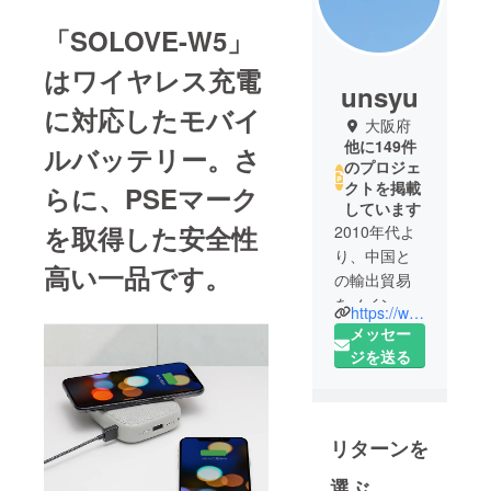
「SOLOVE-W5」
はワイヤレス充電
unsyu
に対応したモバイ
大阪府
他に149件
ルバッテリー。さ
のプロジェ
クトを掲載
らに、PSEマーク
しています
を取得した安全性
2010年代よ
り、中国と
高い一品です。
の輸出貿易
をメイン業
https://www.facebook.com/Unsyu-225446938330839/
務として、
メッセー
会社を設立
ジを送る
しました。
その後、EC
事業にも参
リターンを
入し、業務
を拡大しま
選ぶ