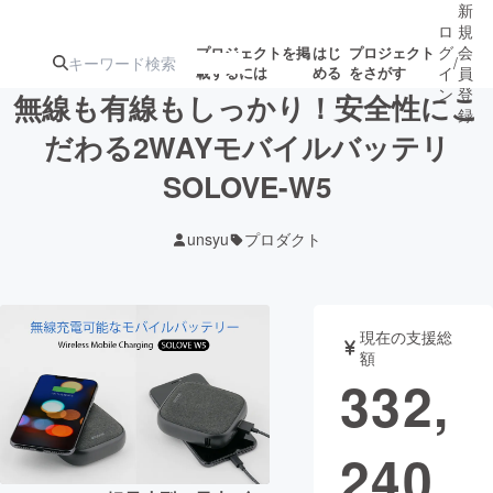
新
ロ
規
グ
会
プロジェクトを掲
はじ
プロジェクト
/
載するには
める
をさがす
イ
員
ン
登
無線も有線もしっかり！安全性にこ
録
だわる2WAYモバイルバッテリ
SOLOVE-W5
人気のプロ
注目のリ
注目の新着プロ
募集終了が近いプ
もうすぐ公開
ジェクト
ターン
ジェクト
ロジェクト
されます
unsyu
プロダクト
アート・写真
音楽
現在の支援総
テクノロジー・ガジェット
ゲーム・サ
額
332,
映像・映画
書籍・雑誌
240
ビジネス・起業
チャレンジ