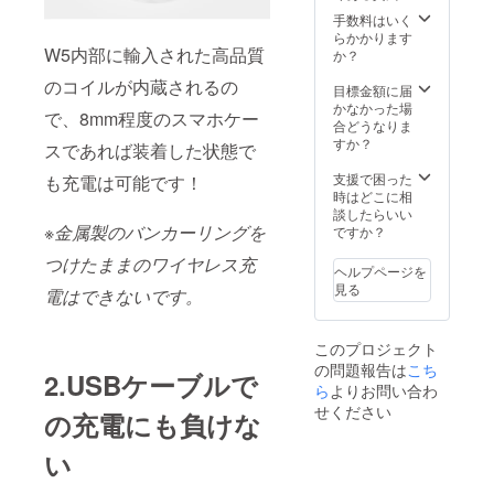
い。
手数料はいく
※2019
らかかります
年4月に
W5内部に輸入された高品質
か？
お届け
のコイルが内蔵されるの
する予
目標金額に届
定です
かなかった場
で、8mm程度のスマホケー
が、生
合どうなりま
産、配
すか？
スであれば装着した状態で
送状況
により
支援で困った
も充電は可能です！
遅れる
時はどこに相
可能性
談したらいい
もござ
※金属製のバンカーリン
グを
ですか？
いま
つけたままのワイヤレス充
す。
ヘルプページを
見る
電はできないです。
このプロジェクト
の問題報告は
こち
2.USBケーブルで
ら
よりお問い合わ
せください
の充電にも負けな
い