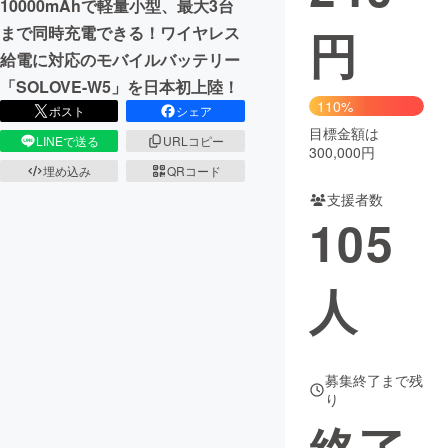
10000mAhで軽量小型、最大3台
円
まで同時充電できる！ワイヤレス
まちづくり・地域活性化
給電に対応のモバイルバッテリー
「SOLOVE-W5」を日本初上陸！
CAMPFIRE for Social Good
CAMPFIRE Creation
110%
ポスト
シェア
CAMPFIREふるさと納税
machi-ya
コミュニティ
目標金額は
LINEで送る
URLコピー
300,000円
埋め込み
QRコード
支援者数
105
人
募集終了まで残
り