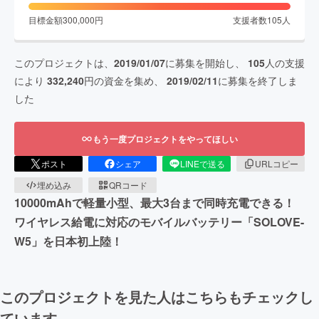
目標金額
300,000
円
支援者数
105
人
このプロジェクトは、
2019/01/07
に募集を開始し、
105
人の支援
により
332,240
円の資金を集め、
2019/02/11
に募集を終了しま
した
もう一度プロジェクトをやってほしい
ポスト
シェア
LINEで送る
URLコピー
埋め込み
QRコード
10000mAhで軽量小型、最大3台まで同時充電できる！
ワイヤレス給電に対応のモバイルバッテリー「SOLOVE-
W5」を日本初上陸！
このプロジェクトを見た人はこちらもチェックし
ています