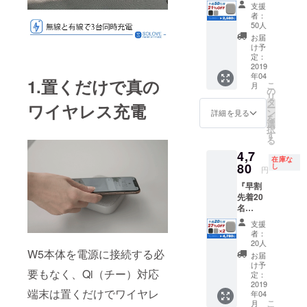
様！！
ル×2本
お届け
支援
』
取扱説
する予
者：
21％OF
明書×2
定です
50人
F ★＜
枚 ※商
が、生
お届
モバイ
品の仕
産、配
け予
ルバッ
様、デ
定：
送状況
テリー
2019
ザイン
により
年04
SOLOV
に関し
遅れる
1.置くだけで真の
こ
月
E-W5＞
まして
の
可能性
リ
1セット
は一部
タ
もござ
ワイヤレス充電
ー
（送料
変更に
ン
いま
詳細を見る
を
込み）
なる可
選
す。
択
＜1セッ
能性も
す
る
ト＞詳
ござい
4,7
細：
ます。
在庫な
SOLOV
80
ご了承
し
円
E-W5本
くださ
『早割
体×1個
い。
先着20
micro
※2019
名
USB
年4月に
様！』
ケーブ
お届け
支援
27％OF
ル×1本
する予
者：
F ★＜
取扱説
定です
20人
モバイ
W5本体を電源に接続する必
明書×1
が、生
お届
ルバッ
枚 ※商
産、配
け予
要もなく、Qi（チー）対応
テリー
品の仕
定：
送状況
SOLOV
2019
様、デ
により
端末は置くだけでワイヤレ
年04
E-W5＞
ザイン
遅れる
こ
月
2セット