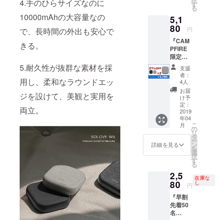
択
4.手のひらサイズなのに
ト＞詳
す
る
細：
10000mAhの大容量なの
5,1
SOLOV
E-W5本
80
円
で、長時間の外出も安心で
体×1個
『CAM
micro
きる。
PFIRE
USB
限定価
ケーブ
格』
ル×1本
5.耐久性が抜群な素材を採
支援
21％OF
取扱説
者：
F ★＜
用し、柔和なラウンドエッ
明書×1
4人
モバイ
枚 ※商
お届
ジを設けて、美観と実用を
ルバッ
品の仕
け予
テリー
様、デ
定：
両立。
SOLOV
2019
ザイン
年04
E-W5＞
に関し
こ
月
2セット
まして
の
リ
（送料
は一部
タ
ー
込み）
変更に
ン
詳細を見る
を
＜2セッ
なる可
選
択
ト＞詳
能性も
す
る
細：
ござい
2,5
SOLOV
ます。
在庫な
E-W5本
80
ご了承
し
円
体×2個
くださ
『早割
micro
い。
先着50
USB
※2019
名
ケーブ
年4月に