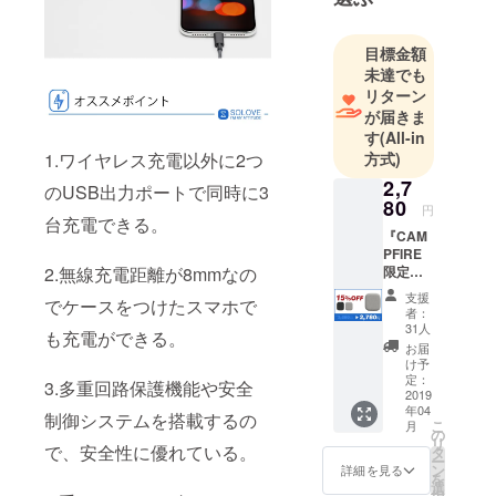
した。
2018年、ク
目標金額
ラウドファ
未達でも
ンディング
リターン
事業にも参
が届きま
入し、主に
す
(All-in
海外から斬
方式)
1.ワイヤレス充電以外に2つ
新なる高品
2,7
のUSB出力ポートで同時に3
質電子製品
80
円
台充電できる。
を日本へ輸
『CAM
入し、日本
PFIRE
限定価
2.無線充電距離が8mmなの
のお客様に
格』
紹介する。
支援
でケースをつけたスマホで
15％OF
者：
F ★＜
31人
も充電ができる。
モバイ
お届
ルバッ
け予
テリー
定：
3.多重回路保護機能や安全
SOLOV
2019
年04
E-W5＞
制御システムを搭載するの
こ
月
1セット
の
リ
（送料
で、安全性に優れている。
タ
ー
込み）
ン
詳細を見る
を
＜1セッ
選