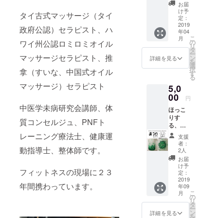
ポート
マッ
お届
してあ
サージ
け予
タイ古式マッサージ（タイ
げよう
は、医
定：
という
2019
療法に
政府公認）セラピスト、ハ
年04
方は、
基づく
こ
月
こちら
医療行
の
ワイ州公認ロミロミオイル
リ
をお願
為では
タ
ー
いしま
マッサージセラピスト、推
なく、
ン
詳細を見る
を
す。 お
効果に
選
択
拿（すいな、中国式オイル
礼の
は個人
す
る
メー
差があ
マッサージ）セラピスト
5,0
ル、活
ること
動報告
00
を予め
円
のメー
ご了承
中医学未病研究会講師、体
ほっこ
ルに加
くださ
りす
え、
いま
質コンセルジュ、PNFト
る、
ファン
せ。 遠
オー
クラブ
レーニング療法士、健康運
方にお
支援
ダーメ
での非
住まい
者：
イドグ
動指導士、整体師です。
公開FB
でご来
2人
ラスの
グルー
店が不
お届
作成
プに招
可能な
け予
フィットネスの現場に２３
し、ご
待させ
定：
方へ
提供さ
2019
て頂き
は、オ
年間携わっています。
年09
せてい
ます。
ンライ
こ
月
ただき
非公開
の
ンでセ
リ
ます。
FBグ
タ
ルフケ
ー
Body
ループ
ン
アの
詳細を見る
を