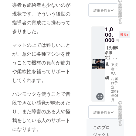
の
リ
導者も施術者も少ないのが
で、タ
せて頂
を予め
Pranay
ルでの
チ、ス
スト養
に、施
寧に暮
タ
ー
イ古式
きま
ご了承
am 呼吸
滞在希
ポーツ
成講
設をご
らして
ン
詳細を見る
を
現状です。そういう後世の
マッ
す。
くださ
法
望の方
整体な
座」 〜
利用頂
いくた
選
択
サー
い。」
17:45
は、別
ど、
ヨガ、
けま
めにヨ
す
指導者の育成にも携わって
る
ジ、ハ
有効期
Pooja
途個人
マッ
ピラ
す。 グ
ガを取
1,0
ワイ式
限あ
プ
負担に
サージ
ティ
ループ
り入れ
参りました。
ロミロ
り、期
ジャ
て可能
の施術
ス、エ
レッス
ている
00,
残り5
ミマッ
限は初
19:30
です）
メ
アロビ
ン、マ
人が多
000
円
サー
来店日
Dinner
本場の
ニュー
クス、
シント
いで
マットの上では難しいこと
ジ、中
より、
夕食
トレー
を選択
キネシ
レーニ
す。 日
【先着5
国式推
６ヶ月
20:30
ニング
いただ
ス、エ
ング、
本でも
名限
が、意外に各種マシンを使
拿(スイ
間可能
Meditati
を学
くこと
アリア
可能。
ブーム
定】 1
うことで機材の負荷が筋力
ナ)の3
です。
on 瞑
び、将
も可能
ルヨガ
また御
のSUP
年間、
支援
種の手
です
想
来イン
です。
への応
社への
YOGA
パーソ
者：
や柔軟性を補ってサポート
技が学
が、特
21:00
ストラ
最低週
用、セ
出張
が、や
ナルト
0人
べる場
別な事
Sat
クター
２回、
ラピス
レッス
はりハ
レーニ
お届
してくれます。
所は、
情がご
sanga
を目指
最大１
トや整
ンも可
ワイで
ング通
け予
他にあ
ざいま
祈り
すモチ
８０分
体師か
能で
も人
い放題
定：
りませ
す場合
＜含ま
ベー
まで、
らのア
す。
気。 ハ
コース
2019
ハンモックを使うことで普
年06
ん！ 修
には、
れてい
ション
の枠は
プロー
（通常
ワイの
になり
こ
月
了後、
期限の
るもの
アップ
保証致
チ、解
１回あ
魅力で
ます。
段できない感覚が味わえた
の
リ
希望者
延長は
＞ 宿泊
にした
しま
剖学、
たり
あるき
またト
タ
ー
り、また障害のある人や怪
にはこ
応相談
費、食
い方、
す。 フ
栄養
130000
れいな
レーニ
ン
詳細を見る
を
のスタ
とさせ
費、空
地元ア
ルオー
学、健
円で
海での
ングだ
選
択
我をしている人のサポート
ジオで
て頂き
港送迎
メリカ
ダーメ
康力
す） ご
サー
けでな
す
る
の施術
ます。
費用、
人と一
イドの
学、
来店の
フィン
く、
このプロ
になります。
が可能
緊急時
緒にピ
パーソ
等々２
際、ヨ
とヨガ
マッ
ジェクト
になり
の日本
ラティ
ナルト
３年携
ガマッ
が一緒
サージ