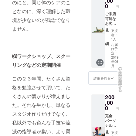
,00
レーニ
kaoriの
のにと。同じ体のケアのこ
０分or
るよう
で、ご
レーニ
（冷
0
ング、
デモン
９０分
円
な感覚
都合の
ング、
水、常
美尻ト
となのに、深く理解した環
スト
のレッ
で、直
良い施
バラン
ご来店
温）も
レーニ
レー
スンの
接指導
術時間
スト
可能な
境が少ないのが残念でなり
毎回ご
ング、
ション
３回分
が受け
をお選
レーニ
お客様
提供致
バラン
とご自
のチ
られま
ません。
び頂け
ング、
へ、 タ
しま
スト
身の姿
ケット
支援
す。 ６
ます。
キネシ
イ古式
す。 初
レーニ
を画像
者：
です。
０分
２種類
ス、ピ
マッ
回来店
ング、
1人
で映
６０分
レッス
もマッ
ラティ
サー
期限；
を
し、 同
お届
or９０
ン３回
サージ
スリ
ジ、ハ
2019年
『Skyp
け予
じスタ
分の
分のチ
も可能
フォー
ワイロ
6月〜12
定：
e』や
ジオ空
レッス
⑹ワークショップ、スクー
ケット
です。
マーの
ミロ
2019
月末ま
『Zoom
間にい
ン時間
です。
年06
（例え
レッス
ミ、中
でにご
』を使
リングなどの定期開催
るよう
はご選
こ
こちら
月
ば、タ
ン、VR
国式オ
来店く
の
い、オ
な感覚
択頂け
リ
の指定
イ古式
エクサ
イル
ださ
タ
ンライ
で、直
ます。
ー
時間で
６０分
サイズ
マッ
い。
この２３年間、たくさん資
ン
ンで
詳細を見る
接指導
他には
を
の開催
＋オイ
をご受
サージ
（有効
選
レッス
が受け
ない、
択
とまり
格を勉強させて頂いて、た
ルマッ
講でき
推拿
期限は
す
ンを行
られま
SUAYだ
る
ます。
サージ
る ６０
（すい
2019年
いま
す。 ６
けのオ
レッス
くさんの繋がりが増えまし
200
６０分
分or９
な）、
12月末
す。
０分or
リジナ
ンは６
＝計１
０分or
パート
,00
です
kaoriの
９０分
ルレッ
た。それを生かし、単なる
０分の
２０
１２０
ナース
が、期
0
デモン
のレッ
スンで
円
み、グ
分）な
分の
トレッ
限内に
スト
スンの
スタジオ作りだけでなく、
す。 ３
ループ
ども可
レッス
チ、ス
完全
ご来店
レー
５回分
回分の
レッス
能で
ンのフ
ポーツ
パーソ
が難し
私以外でも色んな手技や流
ション
のチ
チケッ
ンとな
す。 ま
リーパ
整体な
ナル
い場合
とご自
ケット
トにな
りま
た、
スチ
ど、
レッス
派の指導者が集い、より質
はご相
身の姿
です。
りま
支援
す。
マッ
ケット
マッ
ンのフ
談に応