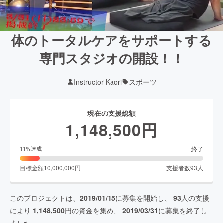
体のトータルケアをサポートする
専門スタジオの開設！！
Instructor Kaori
スポーツ
現在の支援総額
1,148,500
円
終了
11
%達成
目標金額
10,000,000
円
支援者数
93
人
このプロジェクトは、
2019/01/15
に募集を開始し、
93
人の支援
により
1,148,500
円の資金を集め、
2019/03/31
に募集を終了し
ました