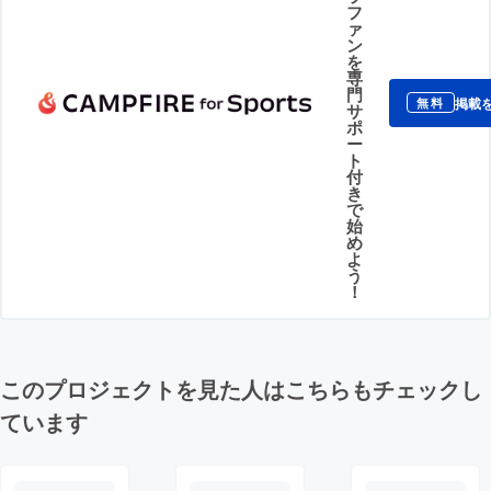
フ
ァ
ン
を
専
門
掲載
無料
サ
ポ
ー
ト
付
き
で
始
め
よ
う
！
このプロジェクトを見た人はこちらもチェックし
ています