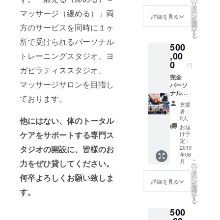
の
リ
９０分
ざいま
とマッ
手のひ
ルクサ
式マッ
インド
りツ
タ
マッサージ（緩める）」両
ー
or１２
すこと
サージ
らから
スペン
サー
ヨガに
アー！
ン
詳細を見る
を
０分の
を予め
のミッ
愛情が
ション
ジ、ハ
よる体
ピラ
選
方のサービスを同時に１ヶ
択
レッス
ご了承
クス
伝わる
の両方
ワイロ
の変化
ティス
す
る
ン時間
くださ
（合計
という
が学べ
ミロ
を体感
の本場
所で受けられるパーソナル
500
はご選
い。」
１８０
意味が
るの
ミ、中
できま
でしか
択頂け
５回分
分以内
ありま
は、破
国式オ
す。 こ
習得で
,00
トレーニングスタジオ、ヨ
ます。
のチ
なら）
す。 中
格の値
イル
れから
きない
0
円
ガピラティススタジオ、
他には
ケット
可能で
国式推
段で
マッ
ヨガを
本物の
ない、
になり
す。 ま
拿(スイ
す。 終
サージ
始めた
ピラ
完全
マッサージサロンを目指し
SUAYだ
ます。
た、
ナ)； 推
了後に
推拿
い初心
ティス
パーソ
けのオ
完全ご
マッ
拿(スイ
は、希
（すい
者の方
を体験
ナル
ております。
リジナ
予約制
サージ
ナ)と
望者に
な）、
や、ヨ
するツ
レッス
支援
ルレッ
になり
につい
は、
は、こ
パート
ガ愛好
アーで
ンのフ
者：
スンで
ます。
て、
2000年
のスタ
ナース
家の方
す。 ピ
リーパ
0人
他にはない、体のトータル
す。 有
チケッ
「法令
の歴史
ジオで
トレッ
でも、
ラティ
スチ
お届
効期限
トの期
に基づ
を持つ
の指導
チ、ス
ヨガを
スの経
ケット
ケアをサポートする専門ス
け予
あり、
限；２
く医
中国医
が可能
ポーツ
もっと
験有無
（有効
定：
タジオの開設に、皆様のお
期限は
０１９
療、診
学に基
になり
整体な
深く知
は不問
期限あ
2019
年06
初来店
年１２
療行為
づいた
ます。
ど、
りたい
です。
り、期
こ
月
力をぜひ貸してください。
日より
月末以
ではご
トリー
また、
マッ
方へ、
初心者
限は初
の
リ
（オン
内（事
ざいま
トメン
養成期
サージ
インド
の方で
来店日
タ
何卒よろしくお願い致しま
ー
ライン
情によ
せん。
トで、
間中
の施術
ヨガが
もフル
より、
ン
詳細を見る
を
の方は
りご来
効果に
漢方、
は、無
メ
人々に
サポー
１年間
選
す。
択
最初の
店不可
は個人
鍼灸と
料にて
ニュー
与える
トさせ
可能で
す
る
レッス
の場合
差がご
並ぶ中
空き時
を選択
変化を
て頂き
す。）
500
ン日よ
は、応
ざいま
国三大
間に練
いただ
身を
ます。
これが
り）
相談）
すこと
医療の
習が可
くこと
もって
日本国
SUAY独