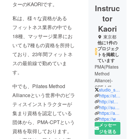
ターのKAORIです。
Instruc
tor
私は、様々な資格がある
Kaori
フィットネス業界の中でも
18種、マッサージ業界にお
東京都
他に1件の
いても7種もの資格を所持し
プロジェク
ており、23年間フィットネ
トを掲載し
ています
スの最前線で勤めていま
PMA(Pilates
す。
Method
Alliance)-
中でも、Pilates Method
CPT上級指
studio_suay
導者
Allianceという世界中のピラ
https://studiosuay-body.com
E-RYTアシュ
http://studiosuay.com
ティスインストラクターが
http://suay-market.com/
タンガヨ
集まり資格を認定している
https://ameblo.jp/suay/
ガ、シヴァ
https://www.instagram.com/kaori_makino_suay/
ナンダヨ
団体から、PMA-CPTという
メッセー
ガ、エアリ
資格を取得しております。
ジを送る
アルヨガ指