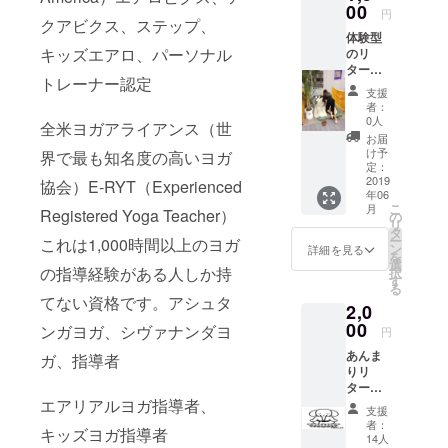
のメー
00
円
クアビクス、ステップ、
ルをさ
体験型
せて頂
キッズエアロ、パーソナル
のリ
きま
ターン
す。
トレーナー認定
とし
支援
て、イ
者：
ベント
0人
全米ヨガアライアンス（世
出展時
お届
の「15
け予
界で最も知名度の高いヨガ
分1,500
定：
円」を
2019
協会）E-RYT（Experienced
年06
リター
こ
月
Registered Yoga Teacher）
ンに追
の
リ
加しま
タ
ー
これは1,000時間以上のヨガ
す。 タ
ン
詳細を見る
を
イ古式
選
の指導経験がある人しか持
択
マッ
す
る
サージ
てない資格です。アシュタ
2,0
（ご来
店時の
00
ンガヨガ、シヴァナンダヨ
円
着衣の
あんま
まま）
ガ、指導者
りリ
１５分
ターン
を体験
エアリアルヨガ指導者、
には興
して頂
支援
味ない
けま
者：
キッズヨガ指導者
けどサ
す。
14人