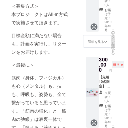
者：
身の姿
分）な
も可能
す。 ハ
垂した
ング、
ツアー
0人
＜募集方式＞
を画像
ども可
です。
ワイ式
内臓を
美尻ト
体験！
お届
で映
能で
最低週
ロミロ
正しい
レーニ
ヨガ発
本プロジェクトはAll-in方式
け予
し、 同
す。 ご
２回、
ミマッ
位置に
ング、
祥の地
定：
で実施させて頂きます。
じスタ
来店の
最大１
サー
戻せま
バラン
で、ア
2019
年10
ジオ空
度に、
８０分
ジ； 古
す。 こ
スト
シュラ
こ
月
間にい
メ
まで、
代ハワ
のコー
レーニ
ム(ヨガ
の
リ
目標金額に満たない場合
るよう
ニュー
の枠は
イアン
スは、
ング、
の修行
タ
ー
な感覚
を変更
保証致
が医療
ハン
キネシ
をする
ン
詳細を見る
も、計画を実行し、リター
を
で、直
しても
しま
として
モック
ス、ピ
場所)に
選
択
接指導
大丈夫
す。 フ
行って
ヨガや
ラティ
て、ヨ
す
ンをお届けします。
る
が受け
です。
ルオー
きた伝
空中ヨ
スリ
ガを満
300
られま
また、
ダーメ
統的な
ガを極
フォー
喫しま
す。 ６
マッ
イドの
マッ
めたい
マーの
せん
,00
＜最後に＞
残り10
０分or
サージ
パーソ
サージ
方、イ
レッス
か？ 自
0
円
９０分
につい
ナルト
です。
ンスト
ン、VR
然に囲
筋肉（身体、フィジカル）
or１２
て、
レーニ
「ロ
ラク
エクサ
まれた
【先着
０分の
「法令
ングで
ミ」は
ターを
サイ
静かな
10名限
も心（メンタル）も、技
レッス
に基づ
も結構
ハワイ
目指す
ズ、か
アシュ
定】 ピ
ンのフ
く医
です
語で揉
方、へ
ら好き
ラムで
ラティ
支援
も、呼吸も、姿勢も、全て
リーパ
療、診
し、希
む、押
のコー
なメ
本場の
ス、
者：
スチ
療行為
望のエ
す、圧
スにな
ニュー
ヨガ
ニュー
0人
繋がっていると思っていま
ケット
ではご
クササ
迫す
りま
を選択
ポーズ
ヨー
お届
（有効
ざいま
イズを
る、
す。 こ
いただ
やヨガ
ク、ロ
す。「筋肉の強化」と「筋
け予
期限あ
せん。
選択し
マッ
の値段
くこと
の精神
サンゼ
定：
り）で
効果に
ても、
サージ
で、空
も可能
を学び
ルス、
2019
肉の弛緩」は表裏一体で
年10
す。 ６
は個人
エクサ
する、
中ヨ
です。
ます。
スタジ
こ
月
す。「鍛える（締める）＝
０分or
差がご
サイズ
そして
ガ、シ
タイ古
本場の
オめぐ