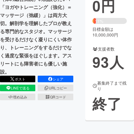
0
円
「ヨガやトレーニング（強化）＝
まちづくり・地域活性化
マッサージ（弛緩）」は両方大
11%
切。解剖学を理解したプロが教え
目標金額は
CAMPFIRE for Social Good
CAMPFIRE Creation
る専門的なスタジオ。マッサージ
10,000,000円
CAMPFIREふるさと納税
machi-ya
コミュニティ
を受けるだけなく凝りにくい体作
り、トレーニングをするだけでな
支援者数
93
人
く過度な緊張をほぐします。アス
リートにも障害者にも優しい施
設。
ポスト
シェア
募集終了まで残
LINEで送る
URLコピー
り
終了
埋め込み
QRコード