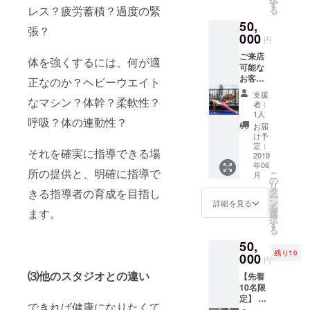
幹ト
をご受
す
ルマッ
は、こ
レス？疲労蓄積？過度の緊
とご自
る
レーニ
講でき
サージ
のチ
身の姿
50,
ング、
る ６０
６０分
ケット
張？
を画像
美尻ト
000
分or９
＝計１
には含
円
で映
レーニ
０分の
２０
まれま
し、 同
ご来店
ング、
レッス
体を強くするには、何が適
分）な
せん。
じスタ
可能な
バラン
ンの３
ども可
ご注意
ジオ空
お客様
スト
正なのか？ヘビーウエイト
回分の
能で
くださ
間にい
へ、 ヨ
レーニ
チケッ
す。 ま
い。
支援
るよう
なマシン？体幹？柔軟性？
ガ、ピ
ング、
トで
た、
者：
（VRエ
な感覚
ラティ
キネシ
す。 ６
1人
マッ
クササ
で、直
呼吸？体の連動性？
ス、
ス、ピ
０分or
サージ
お届
イズ、
接指導
ルー
ラティ
９０分
け予
につい
キネシ
が受け
シー
スリ
定：
のレッ
て、
ス、ピ
それを確実に指導できる場
られま
ダット
2019
フォー
スン時
「法令
ラティ
す。 ６
年06
ン、エ
マーの
間はご
に基づ
所の提供と、明確に指導で
スリ
こ
０分
月
アリア
レッス
の
選択頂
く医
フォー
リ
レッス
ル（空
ン、VR
タ
きる指導者の育成を目指し
けま
療、診
マーを
ー
ンの体
中）ヨ
エクサ
ン
す。 エ
詳細を見る
療行為
ご希望
を
験レッ
ガ、体
ます。
サイズ
選
クササ
ではご
の方
択
スン１
幹ト
をご受
す
イズ種
ざいま
は、
る
回分の
レーニ
講でき
目は、
せん。
パーソ
チケッ
50,
ング、
る ６０
何でも
効果に
ナル
トで
残り10
美尻ト
000
分or９
可能で
は個人
円
レッス
す。 他
レーニ
０分の
す。 ご
差がご
ン（他
⑶他のスタジオとの違い
にはな
【先着
ング、
レッス
来店不
ざいま
のリ
い、
10名限
バラン
ンの５
可能な
すこと
ター
SUAYだ
定】 通
スト
回分の
お客様
を予め
できれば健康になりたくて
ン）を
けのオ
常価格