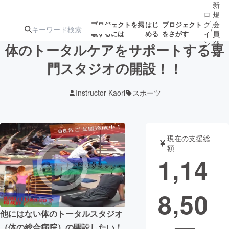
新
ロ
規
グ
会
プロジェクトを掲
はじ
プロジェクト
/
載するには
める
をさがす
イ
員
ン
登
体のトータルケアをサポートする専
録
門スタジオの開設！！
人気のプロ
注目のリ
注目の新着プロ
募集終了が近いプ
もうすぐ公開
Instructor Kaori
スポーツ
ジェクト
ターン
ジェクト
ロジェクト
されます
アート・写真
音楽
現在の支援総
額
1,14
テクノロジー・ガジェット
ゲーム・サ
8,50
映像・映画
書籍・雑誌
他にはない体のトータルスタジオ
ビジネス・起業
チャレンジ
（体の総合病院）の開設したい！