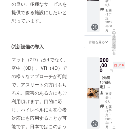
を画像
６０分
者：
す。
パーソ
の良い、多種なサービスを
サージ
です。
サージ
リーパ
じま
で映
0人
or９０
レッス
ナル
につい
（有効
の施術
スチ
す） 美
し、 同
分の
お届
ンは完
提供できる施設にしたいと
レッス
て、
期限あ
を受け
ケット
しいボ
じスタ
け予
レッス
全予約
ンでは
「法令
り、期
て頂
です。
デイラ
定：
ジオ空
ン時間
思っています。
制とな
ござい
に基づ
限は初
け、プ
（有効
2019
インを
間にい
はご選
りま
ませ
年06
く医
来店日
ラスお
期限あ
作りま
るよう
択頂け
す。 チ
こ
ん。
月
療、診
より、
好きな
り、期
す。 豊
の
な感覚
ます。
ケット
リ
（ご希
療行為
２ヶ月
トレー
限は初
かな
タ
で、直
他には
の期
ー
望の日
ではご
間可能
ニング
来店日
胸、く
ン
接指導
詳細を見る
ない、
限；２
を
時でオ
ざいま
で
やスト
より、
⑺新設備の導入
びれの
選
が受け
SUAYだ
０１９
択
ンライ
せん。
す。）
レッ
３ヶ月
あるウ
す
られま
けのオ
年１２
る
ンを希
効果に
６０分
チ、他
間可能
エス
す。 ６
リジナ
月末以
望の場
マット（2D）だけでなく、
200
は個人
or９０
エクサ
で
ト、丸
０分or
ルレッ
内 （事
合は、
差がご
分or１
サイズ
す。）
,00
くハリ
９０分
スンで
残り10
情によ
空中（3D）、VR（4D）で
パーソ
ざいま
２０分
と組み
これが
のある
0
のレッ
す。 ５
りご来
円
ナル
すこと
のレッ
合わせ
SUAY独
お尻を
スンの
回分の
店不可
の様々なアプローチが可能
レッス
を予め
スン時
ること
自メ
【先着
作って
１０回
チケッ
の場合
ン（他
ご了承
間はご
が可能
ニュー
10名限
いきま
分のチ
で、アスリートの方はもち
トにな
は、応
のリ
くださ
選択頂
な、５
です。
定】
す。ス
ケット
りま
相談と
ター
い。」
けま
回分の
ヨガ、
３ヶ月
タイル
ろん、障害のある方にもご
です。
す。
させて
支援
ン）を
３回分
す。 エ
チケッ
ピラ
集中
アップ
６０分
レッス
者：
いただ
ご選択
利用頂けます。目的に応
のチ
クササ
トで
ティ
マッ
や体の
or９０
0人
ンは完
きま
くださ
ケット
イズ種
す。
ス、ハ
サージ
不調緩
分の
全予約
お届
す。）
いま
じ、ハイレベルにも初心者
になり
目は、
（最大
ンモッ
養成、
和も効
レッス
け予
制とな
オンラ
せ） 他
ます。
何でも
１回の
クヨ
タイ古
果が期
定：
ン時間
りま
イン
対応にも応用することが可
にはな
完全ご
可能で
予約に
ガ、体
式マッ
2019
待でき
はご選
す。 チ
レッス
い、
年07
予約制
す。
て１８
幹ト
サー
ます。
択頂け
ケット
能です。日本ではこのよう
ンの方
こ
SUAYだ
月
になり
マッ
０分ま
レーニ
ジ、ハ
姿勢も