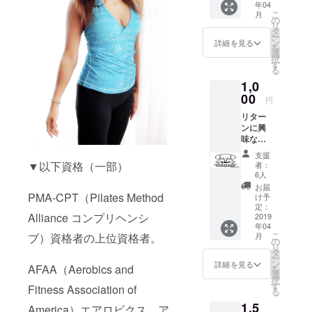
運動指導
年04
ちらで
こ
月
士、整体
お願い
の
リ
しま
タ
師、中医学
ー
す。 お
ン
詳細を見る
未病研究会
を
礼の
選
択
スタッフ、
メール
す
る
を送ら
キネシステ
1,0
せて頂
クニカルプ
きま
00
円
す！
ロスタッフ
リター
ンに興
味ない
けど支
支援
援して
▼以下資格（一部）
者：
あげよ
6人
うか
お届
な！と
PMA-CPT（Pilates Method
け予
いう方
定：
Alliance コンプリヘンシ
はこち
2019
年04
らでお
こ
ブ）資格者の上位資格者。
月
願いし
の
リ
ます。
タ
ー
お礼の
ン
詳細を見る
AFAA（Aerobics and
を
メール
選
択
に加
す
Fitness Association of
る
え、活
1,5
動報告
America）エアロビクス、ア