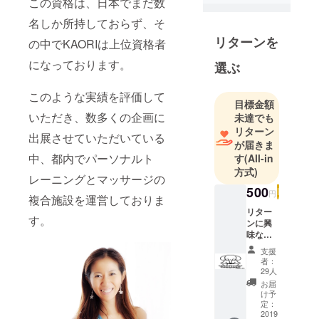
この資格は、日本でまだ数
導者
名しか所持しておらず、そ
Yoga-edキッ
ズヨガ指導
リターンを
の中でKAORIは上位資格者
者、AFAAエ
になっております。
選ぶ
アロビク
ス、アクア
このような実績を評価して
ビクス、ス
目標金額
いただき、数多くの企画に
テップ、
未達でも
リターン
パーソナル
出展させていただいている
が届きま
トレー
中、都内でパーソナルト
す
(All-in
ナー、タイ
方式)
レーニングとマッサージの
政府公認タ
500
円
イ古式マッ
複合施設を運営しておりま
サージセラ
リター
す。
ンに興
ピスト、ハ
味ない
ワイロミロ
けど支
支援
ミセラピス
援して
者：
あげよ
29人
ト、中国ス
うか
お届
イナセラピ
な！と
け予
いう方
スト、健康
定：
は、こ
2019