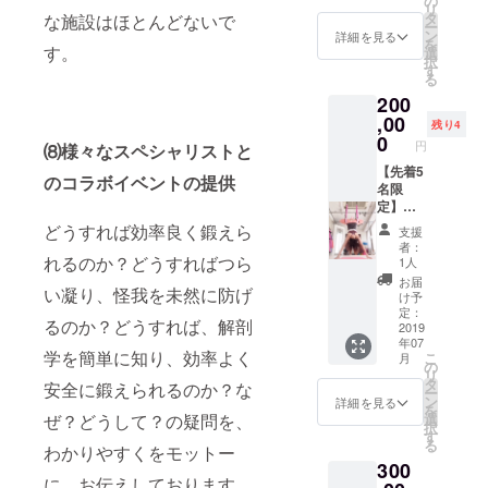
の
ます。
の期
も同様
リ
けのオ
ます。
サージ
で可能
ング、
ワイロ
改善
タ
な施設はほとんどないで
他には
限；２
です。
ー
リジナ
チケッ
は含み
です）
美尻ト
ミロ
し、脂
ン
ない、
詳細を見る
０１９
を
ルレッ
トの期
ませ
９０分
レーニ
ミ、中
す。
肪燃焼
選
SUAYだ
年１２
択
スンで
限；２
ん。 エ
or１２
ング、
国式推
効率の
す
けのオ
月末以
る
す。 有
０１９
クササ
０分or
バラン
拿(スイ
高い体
リジナ
内 （事
効期限
200
年１２
イズの
１５０
スト
ナ)が学
へ導き
ルレッ
情によ
あり。
月末以
みのフ
分or１
レーニ
べま
,00
ます。
スンで
りご来
残り4
期限は
内 （事
リーパ
８０分
ング、
す。卒
便通も
0
す。 １
店不可
円
⑻様々なスペシャリストと
２０１
情によ
スにな
の中
キネシ
業後ス
よくな
０回分
の場合
９年１
りご来
りま
で、 体
ス、ピ
タジオ
【先着5
り、腰
のチ
は、応
のコラボイベントの提供
２月末
店不可
す。 ご
調やつ
ラティ
での勤
名限
や肩の
ケット
相談と
までご
の場合
来店不
らさに
スリ
務も可
定】
不調の
になり
させて
来店有
は、応
可能な
合わせ
フォー
能で
ニュー
緩和、
ます。
どうすれば効率良く鍛えら
いただ
支援
効です
相談と
お客様
て、ご
マーの
す。 業
ヨーク
骨盤歪
レッス
きま
者：
が、特
させて
へ、 ヨ
都合の
レッス
界では
発の新
れるのか？どうすればつら
み矯正
ンは完
1人
す。）
別な事
いただ
ガ（イ
良い施
ン、VR
破格の
感覚の
もして
全予約
オンラ
お届
情がご
い凝り、怪我を未然に防げ
きま
ンド式
術時間
エクサ
価格で
エクサ
いきま
制とな
け予
イン
ざいま
す。）
ヨ
をお選
サイ
す！！
サイ
す。
定：
りま
レッス
るのか？どうすれば、解剖
す場合
ガ）、
び頂け
ズ、か
タイ古
ズ。 空
2019
す。 チ
ンの方
には、
年07
ピラ
ます。
ら好き
式マッ
中ヨガ
ケット
も同様
学を簡単に知り、効率よく
こ
期限の
月
ティ
（フッ
なメ
サー
は、体
の
の期
です。
リ
延長は
ス、
トバ
ニュー
ジ； 別
が硬い
タ
限；２
安全に鍛えられるのか？な
ー
応相談
ルー
ス、
を選択
名
人、ヨ
ン
０１９
詳細を見る
を
とさせ
シー
ウェル
いただ
「パー
ガ初心
ぜ？どうして？の疑問を、
選
年１２
択
て頂き
ダット
カムド
くこと
トナー
者、障
す
月末以
る
ます。
わかりやすくをモットー
ン（タ
リン
も可能
ヨガ
害者へ
内 （事
300
イ式ヨ
ク、ア
です。
（２人
の筋肉
情によ
に、お伝えしております。
ガ）、
フター
タイ古
で行う
への負