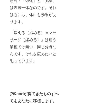
筋肉の「強化」と「弛緩」
は、ビ
ンのア
ござい
ていっ
のホッ
でにご
は表裏一体なのです。それ
ザが必
パート
ます場
て欲し
トヨガ
来店く
要で
メント
合に
いと
スタジ
ださ
は心にも、体にも効果があ
す。 予
はwi-fi
は、期
思って
オへ、
い。
防注射
完備で
限の延
いま
ご案内
（有効
ります。
や保険
す。 ア
長は応
す。 私
しま
期限は
は任意
メリカ
相談と
を踏み
す。
初回来
です。
への入
させて
台に、
R&Bや
店時よ
「鍛える（締める）＝マッ
部屋の
国に
頂きま
私をど
HIPHO
り1年間
種類
は、
す。
んどん
Pの音楽
です
サージ（緩める）」は違う
（テン
ESTA申
利用し
がか
が、期
業種では無い、同じ分野な
ト(男性
請など
てくだ
かって
限内に
のみ)、
各自で
さい。
いて、
ご来店
んです。それを広めたいと
ドミト
の手続
人生最
先生も
が難し
リー、
きが必
期に、
エアロ
くなっ
思っています。
コンド
要で
育成に
ビのイ
た場合
ミニア
す。 イ
貢献で
ンスト
は延長
ム、ツ
ンスト
きれば
ラク
はご相
イン
ラク
と思っ
ターの
談に応
ベッ
ター
ていま
ように
じま
ド）に
Kaoriが
す。 ま
ノリノ
す） 筋
より料
オーガ
たマッ
リで
肉増
金は異
ナイズ
サージ
す。 日
強、ダ
なりま
し、ツ
につい
本では
イエッ
⑵Kaoriが得てきたものすべ
す。差
アーに
て、日
あまり
ト、生
てをあなたに移植します。
額が生
同行し
本国内
ないで
活習慣
じた場
ます。
におい
すね。
病の予
合、ご
各スタ
て「法
日本で
防や改