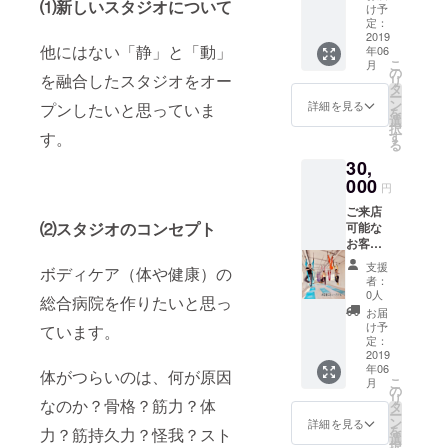
⑴新しいスタジオについて
ルー
の施術
は含み
け予
ツボの
ガ）、
シー
を受け
定：
ませ
セルフ
体幹ト
ダット
2019
て頂け
ん。
ケアの
レーニ
他にはない「静」と「動」
年06
ン、エ
るチ
レッス
紹介、
ング、
こ
月
アリア
ケット
の
ンは６
他、体
美尻ト
を融合したスタジオをオー
リ
ル（空
です。
タ
０分の
質につ
レーニ
ー
中）ヨ
９０分
ン
み、グ
詳細を見る
プンしたいと思っていま
いて、
ング、
を
ガ、体
or１２
選
ループ
定期的
バラン
択
幹ト
０分or
す。
す
レッス
にアド
スト
る
レーニ
１５０
ンとな
バイス
レーニ
30,
ング、
分の中
りま
させて
ング、
美尻ト
000
で、ご
す。
頂きま
円
を
レーニ
都合の
パーソ
す。 ま
『Skyp
ご来店
ング、
良い施
ナル
た、参
e』や
⑵スタジオのコンセプト
可能な
バラン
術時間
レッス
考書籍
『Zoom
お客様
スト
をお選
ンでは
をご提
』を使
へ、 ヨ
レーニ
び頂け
ござい
供させ
支援
い、オ
ボディケア（体や健康）の
ガ、ピ
ング、
ます。
ませ
者：
て頂き
ンライ
ラティ
キネシ
２種類
0人
ん。 VR
ます。
総合病院を作りたいと思っ
ンで
ス、
ス、ピ
もマッ
エクサ
お届
レッス
ルー
ラティ
サージ
け予
ています。
サイ
ンを行
シー
スリ
定：
も可能
ズ、キ
いま
ダット
2019
フォー
です。
ネシ
す。
年06
ン、エ
マーの
体がつらいのは、何が原因
（例え
ス、ピ
kaoriの
こ
月
アリア
レッス
の
ば、タ
ラティ
デモン
リ
なのか？骨格？筋力？体
ル（空
ン、VR
タ
イ古式
スリ
スト
ー
中）ヨ
エクサ
ン
６０分
詳細を見る
フォー
レー
を
力？筋持久力？怪我？スト
ガ、体
サイズ
選
＋オイ
マー
ション
択