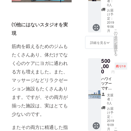
者：
を整
20時間
とマッ
吸法
とした
エクサ
ちに
載！ス
0人
え、自
（合計
サージ
7:15
マシン
サイ
「私
ポン
お届
分自身
40時
のミッ
Yoga
ピラ
ズ、か
KAORI
サープ
け予
で健康
間） ・
クス
Asana
ティス
ら好き
が２３
ラ
定：
になろ
ハン
（合計
ヨガ
(グルー
なメ
年間学
ン！！
2019
⑴他にはないスタジオを実
年06
うとす
モック
１８０
9:00
プ＆プ
ニュー
んだ全
取材の
こ
月
る力を
やカラ
分以内
Breakf
ライ
を選択
てを、
際、指
現
の
リ
取り戻
ビナな
なら）
ast
ベート
いただ
この新
導教本
タ
ー
す事を
どの器
可能で
朝食
レッス
くこと
しい体
やDVD
ン
詳細を見る
を
筋肉を鍛えるためのジムも
目指し
具につ
す。 ま
10:30
ン)を、
も可能
の総合
を作成
選
択
ます。
いて ・
た、
Meditati
有名ス
です。
病院
の際、
す
たくさんあり、体だけでな
る
・心身
基本の
マッ
ve Walk
タジオ
タイ古
で、
ロゴス
500
の疲れ
ポーズ
サージ
散歩
を回り
式マッ
３ヶ月
ペース
く心のケアにヨガに通われ
・冷え
（アー
につい
12:30
ます。
サー
間であ
に御社
,00
残り10
性や浮
サナ）
て、
Lunch/T
マン
ジ、ハ
なたに
のロゴ
0
る方も増えました。また、
円
腫み ・
・シー
「法令
ea time
ハッタ
ワイロ
すべて
およぼ
首や肩
クエン
に基づ
昼食
ン中心
ミロ
移植し
広告を
ハワイ
マッサージなどリラクゼー
などの
スの作
く医
15:00
にある
ミ、中
ま
掲載致
ツアー
ション施設もたくさんあり
凝り ・
り方 ・
療、診
Lecture
アパー
国式オ
す！！
しま
です！
慢性的
実習
療行為
&
トメン
イル
」
す。 ま
ハワイ
支援
ます。ですが、その両方が
な頭痛
（クラ
ではご
Discus
トに共
マッ
KAORI
た、HP
では、
者：
や腰痛
ス構
ざいま
sion 座
同生活
サージ
にしか
にリン
生活の
0人
揃った施設は、実はとても
緩和 ・
成） 破
せん。
学
をしま
推拿
出来な
クを貼
一部と
お届
リラク
格の値
効果に
16:00
す。
（すい
い「イ
りま
して自
け予
少ないのです。
ゼー
段故、
は個人
Yoga
（知り
な）、
ンスト
す。 ま
分の人
定：
ション
限定5名
差がご
asana
合いが
パート
ラク
た貴社
生をよ
2019
年09
効果 こ
様の募
ざいま
ヨガ
いる、
ナース
ター＆
様の福
り豊か
またその両方に精通した指
こ
月
の値段
集にさ
すこと
17:30
別ホテ
トレッ
セラピ
利厚生
に、丁