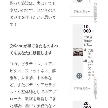
できる
こ
月
揃った施設は、実はとても
をベー
レッス
の
か確認
リ
スとし
ン、VR
タ
し、可
ー
少ないのです。ぜひそのス
た未病
エクサ
ン
詳細を見る
能な限
を
（病気
サイズ
選
り尽力
タジオを作りたいと思いま
択
になる
をご受
す
しま
る
前に病
講でき
す！
す。
10,
気防
る ６０
ぐ）の
000
分レッ
円
ため
スンの
ご来店
の、体
体験
可能な
質
レッス
お客様
⑵Kaoriが得てきたものすべ
チェッ
ン１回
へ、 ヨ
ク（９
分のチ
支援
てをあなたに移植します
ガ、ピ
体質へ
ケット
者：
ラティ
分類）
です。
3人
ス、
し、お
（有効
お届
ヨガ、ピラティス、エアロ
ルー
客様の
期限あ
け予
シー
体質を
定：
り、期
ビクス、フィットネス、解
ダット
2019
判定し
限は２
年06
ン、エ
ます。
０１９
剖学、栄養学、中医学な
こ
月
アリア
体質に
の
年１２
リ
ル（空
合わせ
ど、またボディケアセラピ
タ
月末ま
ー
中）ヨ
た、①
ン
でご来
詳細を見る
を
ストや整体師としてのアプ
ガ、体
主な特
選
店有効
択
幹ト
徴、②
す
で
る
ローチ、教室を運営してき
レーニ
要因、
す。）
20,
ング、
③飲食
６０分
た経験に基づく実務的なノ
美尻ト
000
の養生
レッス
円