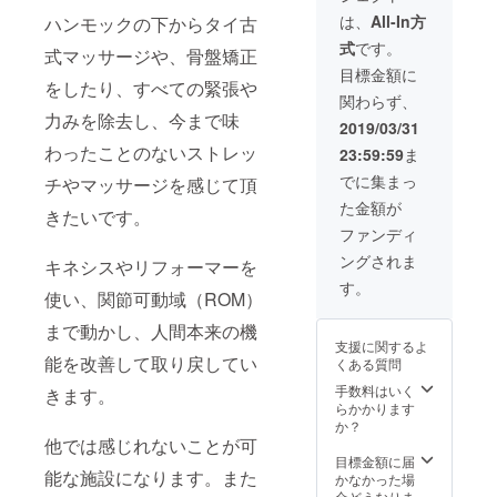
ます。
語サ
スに通
レーニ
わり、
ト、マ
にでき
の組み
は、
All-In方
ハンモックの下からタイ古
また、
ポート
う、と
ングで
１１年
シン利
ます。
合わせ
式
です。
養成期
＜含ま
いう観
も結構
教室を
用、レ
またハ
も可能
式マッサージや、骨盤矯正
間中
れてい
光を越
です
運営し
ンタル
ワイで
です。
目標金額に
をしたり、すべての緊張や
は、無
ないも
えた
し、希
てきた
ウェ
は、 ア
90分
関わらず、
料にて
の＞ 渡
ニュー
望のエ
経験に
ア、バ
シュタ
20,000
力みを除去し、今まで味
(空き時
航費(日
ヨーク
クササ
基づく
スタオ
ンガヨ
円、120
2019/03/31
間)練習
本-デ
生活を
イズを
実務的
ル、は
ガやパ
分
わったことのないストレッ
23:59:59
ま
が可能
リー)：
体験し
選択し
なノウ
無料で
ワーヨ
23,000
です。
8万
たい
ても、
ハウ
使用可
ガは根
円、150
でに集まっ
チやマッサージを感じて頂
開催予
円-10万
方、世
エクサ
等〜 す
能で
強い人
分
た金額が
定；
円、海
界的有
サイズ
べてを
す。 水
気があ
26,000
きたいです。
2019年
外保
名な本
とマッ
お伝え
（冷
りま
円が通
ファンディ
7月〜定
険：1万
場ピラ
サージ
してい
水、常
す。 他
常価格
ングされま
期的に
円-2万
ティス
のミッ
きま
温）も
にも、
になり
キネシスやリフォーマーを
開催致
円、ビ
スタジ
クス
す。 お
毎回ご
YinYog
ます。
す。
使い、関節可動域（ROM）
しま
ザ取得
オで集
（合計
客様が
提供致
a（陰ヨ
月5回以
す。 講
費用：
中的に
１８０
安心し
しま
ガ：心
上ご来
まで動かし、人間本来の機
座内
約3000
習うこ
分以内
て安全
す。 来
身の緊
店可能
支援に関するよ
容；各
円その
とが目
なら）
にレッ
店期
張をほ
な方
能を改善して取り戻してい
くある質問
30時間
他自己
的で
可能で
スンを
限；
ぐす、
は、断
（合計
都合な
す。 ＜
す。 ま
受けら
2019年
ゆった
然お得
手数料はいく
きます。
90時
もの ア
含まれ
た、
れるよ
6月〜
りとし
なコー
らかかります
間） 破
シュラ
ている
マッ
うに、
2020年
た動き
スにな
か？
格の値
ムでは1
もの＞
サージ
後継者
6月
が中
りま
他では感じれないことが可
段故、
週間ヨ
宿泊
につい
という
心）の
す。 時
目標金額に届
能な施設になります。また
限定10
ガに集
費、食
て、
か、こ
スタジ
間はお
かなかった場
名様の
中して
費、空
「法令
のメ
オ、 リ
好みで
合どうなりま