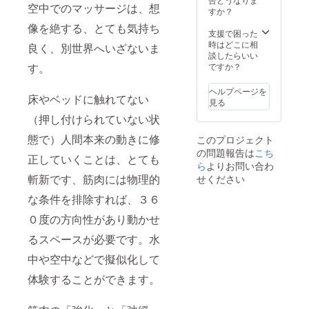
空中でのマッサージは、想
募集に
いただ
港送迎
に基づ
ソッド
ストラ
選択可
すか？
させて
くため
費用、
く医
を使え
ティブ
能です
像を絶する、とても気持ち
頂きま
にwi-fi
レッス
療、診
る指導
ヨガ
（毎回
支援で困った
す。
は設け
ン費
療行為
者や施
（体を
違って
時はどこに相
良く、別世界へいざないま
ており
用、緊
ではご
術者
支える
も大丈
談したらいい
ませ
急時の
ざいま
を、出
補助用
夫で
す。
ですか？
ん。1週
日本語
せん。
来るだ
具を使
す） レ
間ヨガ
サポー
効果に
け多く
用し
ンタル
ヘルプページを
床やベッドに触れてない
ライフ
ト ＜含
は個人
育て、
た、心
ウェ
見る
をお楽
まれて
差がご
ご希望
身回復
ア、バ
（押し付けられていない状
しみく
いない
ざいま
があれ
を目指
スタオ
ださ
もの＞
すこと
ば同じ
すリ
ル、は
態で）人間本来の動きに修
このプロジェクト
い。必
渡航費
を予め
スタジ
ラック
無料で
の問題報告は
こち
要な場
(日本-
ご了承
オで働
ス系の
使用可
正していくことは、とても
合は事
ニュー
くださ
き、自
ヨガ）
能で
ら
よりお問い合わ
前にsim
ヨーク-
い。」
分の個
のスタ
す。 水
斬新です、筋肉には物理的
せください
フリー
ロサン
有効期
性と組
ジオ、
（冷
対応の
ゼル
限あ
み合わ
日本に
水、常
な条件を排除すれば、３６
携帯電
ス)、海
り、期
せて、
はな
温）も
０度の方向性があり動かせ
話と現
外保
限は初
将来よ
い、コ
毎回ご
地のsim
険、
来店日
り高
ア（体
提供致
るスペースが必要です。水
カード
ESTA費
より、
く、よ
幹部）
しま
の購入
用、そ
１年間
りレベ
を鍛え
す。 初
中や空中などで擬似化して
が必要
の他自
可能で
ルの高
る筋ト
回来店
です。
己都合
す。 で
い指導
レのよ
期限；
体験することができます。
インド
なもの
すが、
者にな
うな要
2019年
への入
マン
特別な
り、羽
素が強
6月〜12
国に
ハッタ
事情が
ばたい
い内容
月末ま