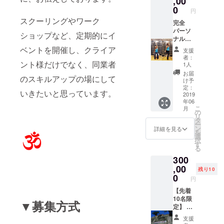
,00
りご来
体幹ト
サービ
式マッ
ヨ
担をか
0
店不可
円
レーニ
ス、
サー
ガ）」
けず行
の場合
スクーリングやワーク
ング、
シャ
ジ、ハ
と呼ば
うこと
完全
は、応
美尻ト
ワー付
ワイロ
れるタ
ができ
パーソ
相談と
ショップなど、定期的にイ
レーニ
き） 複
ミロ
イ古式
ます。
ナル
させて
ング、
数の
ミ、中
マッ
体が無
レッス
ベントを開催し、クライア
いただ
支援
バラン
マッ
国式オ
サー
意識に
ンのフ
きま
者：
スト
サージ
イル
ジ。ス
力みや
リーパ
ント様だけでなく、同業者
す。）
1人
レーニ
とト
マッ
トレッ
すい人
スチ
オンラ
お届
のスキルアップの場にして
ング、
レーニ
サージ
チをす
にもオ
ケット
イン
け予
を
ングの
推拿
るだけ
ススメ
（有効
定：
レッス
いきたいと思っています。
『Skyp
オリジ
（すい
でな
です。
期限あ
2019
ンの方
年06
e』や
ナルメ
な）、
く、瞑
シルク
り６ヶ
も同様
こ
月
『Zoom
ニュー
パート
想のよ
サスペ
月） こ
の
です。
リ
』を使
も可能
ナース
うな腹
ンショ
れが
タ
ー
い、オ
です。
トレッ
式呼吸
ン（空
SUAY独
ン
詳細を見る
を
ンライ
（例え
チ、ス
法が伴
中ピラ
自メ
選
択
ンで
ば、各
ポーツ
い、エ
ティ
ニュー
す
る
レッス
種ト
整体な
ネル
ス）
です。
300
ンを行
レーニ
ど、
ギーに
は、布
ヨガ、
いま
ング９
マッ
満ちた
に体を
ピラ
,00
残り10
す。
０分＋
サージ
ボディ
預けて
ティ
0
円
kaoriの
各種
の施術
ワー
体幹を
ス、ハ
デモン
マッ
メ
ク、プ
鍛えた
ンモッ
【先着
スト
サージ
ニュー
ラーナ
り、重
クヨ
10名限
▼募集方式
レー
９０分
を選択
を循環
力に
ガ、体
定】 本
ション
＝計１
いただ
させて
引っ張
幹ト
場イン
支援
とご自
８０
くこと
いきま
られ下
レーニ
ドヨガ