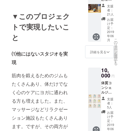
ご自分
ログ・
へ、 ヨ
頂きま
の名前
twitter
支援
ガ、ピ
す。
が出て
などに
者：
ラティ
▼このプロジェク
くる、
21人
てお名
ス、
みたい
前を記
お届
ルー
な加工
け予
トで実現したいこ
載させ
シー
定：
も可能
ていた
ダット
2019
です。
だきま
と
年06
ン、エ
見本
す。
こ
月
アリア
の
は、ク
リ
ル（空
タ
ロー
ー
中）ヨ
ン
バーの
詳細を見る
⑴他にはないスタジオを実
を
ガ、体
選
デザイ
択
幹ト
す
ンの中
現
る
レーニ
に、幸
10,
ング、
せを運
美尻ト
000
筋肉を鍛えるためのジムも
ぶ四葉
円
レーニ
のク
体質コ
たくさんあり、体だけでな
ング、
ロー
ンシェ
バラン
バーが
く心のケアにヨガに通われ
ルジュ
スト
隠れて
のKaori
レーニ
いま
支援
る方も増えました。また、
が、金
ング、
す。 デ
者：
沢大学
キネシ
5人
ザイン
マッサージなどリラクゼー
の医師
ス、ピ
の希望
お届
軍と合
ラティ
け予
ション施設もたくさんあり
は、デ
同研究
スリ
定：
ザイ
する、
2019
ます。ですが、その両方が
フォー
ナーに
年06
中医学
マーの