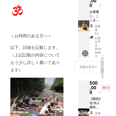
,00
２ヶ月
を予め
１つ。
能で
も可能
体験で
内にも
自メ
0
円
間可能
ご了承
揺ら
す。 レ
です。
きる良
スタジ
ニュー
です。
くださ
す、さ
ンタル
最低週
い機会
オは増
です。
お客様
です
い。」
する、
ウェ
２回、
になり
えまし
ヨガ、
に、こ
が、特
有効期
押す、
ア、バ
最大１
ます。
たが、
ピラ
こまで
別な事
限あ
弾くな
スタオ
８０分
初心者
レベル
ティ
丁寧に
支援
情がご
り、期
ど、100
ル、は
まで、
向けか
や内容
ス、ハ
わかり
者：
ざいま
限は初
種を超
無料で
の枠は
ら指導
は全然
ンモッ
やすく
0人
＜お時間のある方へ＞
す場合
来店日
える手
使用可
保証致
者向け
違いま
クヨ
教えて
お届
には、
より、
技を駆
能で
しま
のコー
す。 な
ガ、体
くれる
け予
期限の
３ヶ月
使しま
す。 水
す。 フ
スな
かなか
幹ト
教室は
定：
以下、詳細を記載します。
延長は
間可能
す。 ３
（冷
ルオー
ど、実
日本国
レーニ
なかっ
2019
年06
応相談
です。
つの
水、常
ダーメ
践技
内では
ング、
たと
（上記記載の内容について
こ
月
とさせ
です
マッ
温）も
イドの
術、ヨ
学べな
美尻ト
言って
の
リ
て頂き
が、特
サージ
毎回
パーソ
ガの歴
い、本
レーニ
頂けま
もう少し詳しく書いてあり
タ
ー
ます。
別な事
の共通
サービ
ナルト
史や解
場のピ
ング、
す。 こ
ン
詳細を見る
を
ます）
情がご
点； 体
ス致し
レーニ
剖学を
ラティ
バラン
の言葉
選
択
ざいま
の状態
ます。
ングで
基礎か
スマッ
スト
で全て
す
る
す場合
に合わ
開催予
も結構
ら学べ
ト(グ
レーニ
が救わ
500
には、
せて施
定；
です
ます。
ループ
ング、
れてき
期限の
術を行
2019年
し、希
＜クラ
＆プラ
キネシ
まし
,00
残り5
延長は
い、体
7月〜定
望のエ
ス例＞
イベー
ス、ピ
た。 私
0
円
応相談
全体に
期的に
クササ
6:00
トレッ
ラティ
は長く
とさせ
アプ
開催致
イズを
Meditati
スン)、
スリ
は生き
【限定5
て頂き
ローチ
しま
選択し
on 瞑想
リ
フォー
られま
社/法人
ます。
しま
す。 講
ても、
7:00
フォー
マーの
せん。
様向
す。バ
座内
エクサ
Pranay
マーを
レッス
生きて
け】 1
支援
ランス
容；各
サイズ
ama 呼
はじめ
ン、VR
いるう
年間掲