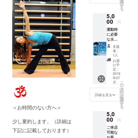
Conditi
では、
選
マッ
択
oning
ご自宅
す
サージ
る
Studio
や職
をご提
5,0
SUAYの
場、ご
供致し
オリジ
00
自分の
ます。
円
ナル
ご都合
運動時
キャラ
の良い
に必要
ク
場所や
な水分
ター、
好きな
補給。
SUAY象
時間に
支援
Body
のデザ
実践で
者：
Conditi
イン or
きる、
1人
oning
お好き
エクサ
お届
Studio
な（希
サイズ
け予
SUAYの
望のデ
定：
やセル
オリジ
2019
ザイン
フケア
年07
ナル
応相
の動画
こ
月
キャラ
談）
の
の配信
リ
ク
を、ガ
タ
を予定
ー
ター、
ラス工
ン
してい
詳細を見る
を
SUAY象
芸サン
選
ます。
択
のデザ
ドブラ
す
ご希望
＜お時間のない方へ＞
る
インの
ストに
に応じ
5,0
スクイ
て作
て、ご
ズボト
00
成。 飲
希望さ
円
少し要約します。（詳細は
ルを作
み物を
れる支
ご来店
成し、
飲み干
援者様
下記に記載しております）
可能な
ご提供
すと、
にはブ
お客様
させて