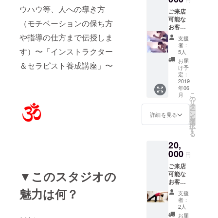
レーニ
（食べ
ンのエ
ウハウ等、人への導き方
ご来店
ング、
て良い
クササ
可能な
バラン
食材、
（モチベーションの保ち方
イズ種
お客様
スト
控えた
目は、
へ、 タ
レーニ
や指導の仕方まで伝授しま
方が良
何でも
支援
イ古式
ング、
い食材
可能で
者：
す）〜「インストラクター
マッ
をご受
の紹
5人
す。
サー
講でき
介）、
マッ
お届
＆セラピスト養成講座」〜
ジ、ハ
る ６０
④メン
け予
サージ
ワイロ
分レッ
定：
タルの
は含み
ミロ
2019
スン３
養生、
ませ
年06
ミ、中
回分の
⑤ライ
ん。 ご
こ
月
国式オ
チケッ
の
フスタ
来店不
リ
イル
トで
タ
イルの
可能な
ー
マッ
す。
ン
養生、
詳細を見る
お客様
を
サージ
（有効
選
⑥体質
へ、 ヨ
択
推拿
期限あ
す
改善の
ガ（イ
る
（すい
り、期
ための
ンド式
20,
な）、
限は２
食事の
ヨ
パート
000
０１９
紹介、
ガ）、
円
ナース
年１２
⑦体質
ピラ
ご来店
トレッ
月末ま
改善の
ティ
▼このスタジオの
可能な
チ、ス
でご来
ための
ス、
お客様
ポーツ
店有効
運動の
ルー
へ、 ヨ
魅力は何？
整体な
で
紹介、
シー
支援
ガ、ピ
ど、
す。）
⑧体質
者：
ダット
ラティ
マッ
マッ
2人
改善の
ン（タ
ス、
サージ
サージ
ための
お届
イ式ヨ