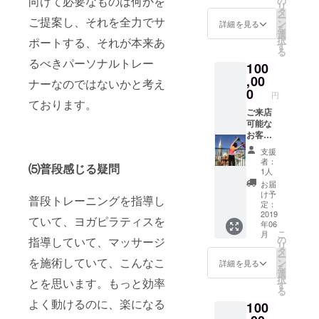
向けて必要なものは何かを
の
はご選
ルー
』を使
す。）
リ
スト
イル
後継続
タ
択頂け
シー
い、オ
ー
レーニ
ご提案し、それを全力でサ
マッ
して入
ン
ます。
詳細を見る
ダット
ンライ
を
ング、
サージ
会して
選
エクサ
ン（タ
ンで
択
ポートする、それが本来あ
を
推拿
頂いた
す
サイズ
イ式ヨ
レッス
る
『Skyp
（すい
場合に
種目
ガ）、
ンを行
るべきパーソナルトレー
e』や
100
な）、
も、 半
は、何
体幹ト
いま
『Zoom
パート
,00
永久的
でも可
ナーなのではないかと考え
レーニ
す。
』を使
ナース
にに、
0
能で
ング、
kaoriの
円
い、オ
トレッ
同料金
ております。
す。 ご
美尻ト
デモン
ンライ
チ、ス
ご来店
でご利
来店不
レーニ
スト
ンで
ポーツ
可能な
用頂け
可能な
ング、
レー
レッス
整体な
お客様
ます。
お客様
バラン
ション
ンを行
ど、
へ、 ヨ
（通常
へ、 ヨ
スト
とご自
支援
いま
マッ
ガ、ピ
は美尻
ガ（イ
レーニ
者：
身の姿
す。
⑸普段感じる疑問
サージ
ラティ
専門は
ンド式
1人
ング、
を画像
kaoriの
の施術
ス、
15,000
ヨ
を
お届
で映
デモン
を受け
ルー
円にな
ガ）、
け予
『Skyp
し、 同
普段トレーニングを指導し
スト
て頂け
シー
りま
定：
ピラ
e』や
じスタ
レー
る、３
ダット
2019
す） レ
ティ
『Zoom
ていて、ヨガピラティスを
ジオ空
ション
年06
回分の
ン、エ
ンタル
ス、
』を使
間にい
こ
とご自
月
チケッ
アリア
ウェ
の
指導していて、マッサージ
ルー
い、オ
るよう
リ
身の姿
トで
ル（空
ア、バ
タ
シー
ンライ
な感覚
ー
を画像
す。 ９
中）ヨ
を施術していて、こんなこ
スタオ
ン
ダット
詳細を見る
ンで
で、直
を
で映
０分or
ガ、体
ル、は
選
ン（タ
レッス
接指導
択
し、 同
とを思います。もっと効率
１２０
幹ト
無料で
す
イ式ヨ
ンを行
が受け
る
じスタ
分or１
レーニ
使用可
ガ）、
いま
られま
よく動けるのに、楽になる
ジオ空
100
５０分
ング、
能で
体幹ト
す。
す。 ６
間にい
の中
美尻ト
す。 水