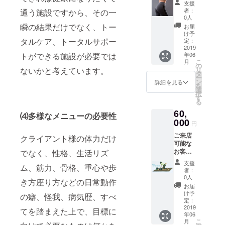
レーニ
チケッ
へ、 ヨ
ご了承
支援
ご選択
リジナ
12,000
ング、
トで
ガ（イ
者：
通う施設ですから、その一
くださ
くださ
ルレッ
円の美
キネシ
す。 ６
0人
ンド式
い。」
いま
スンで
尻専用
ス、ピ
瞬の結果だけでなく、トー
０分or
ヨ
お届
１回分
せ） ご
す。 有
パーソ
ラティ
９０分
け予
ガ）、
のチ
来店不
効期限
ナルト
タルケア、トータルサポー
スリ
定：
のレッ
ピラ
ケット
可能な
あり。
レーニ
2019
フォー
スン時
ティ
になり
お客様
トができる施設が必要では
期限は
年06
ング60
マーの
間はご
ス、
ます。
へ、 ヨ
こ
月
２０１
分を、6
レッス
の
選択頂
ルー
完全ご
ガ（イ
ないかと考えています。
リ
９年１
回ご受
ン、VR
タ
けま
シー
予約制
ンド式
ー
２月末
講頂け
エクサ
ン
す。 エ
詳細を見る
ダット
になり
ヨ
を
までご
るコー
サイズ
選
クササ
ン（タ
ます。
ガ）、
択
来店有
スで
をご受
す
イズ種
イ式ヨ
チケッ
ピラ
る
効です
す。 ま
講でき
目は、
ガ）、
トの期
ティ
が、特
60,
ずは6回
る ６０
何でも
⑷多様なメニューの必要性
体幹ト
限；２
ス、
別な事
体験し
000
分or９
可能で
レーニ
円
０１９
ルー
情がご
て頂き
０分の
す。 ご
ング、
年１２
シー
ざいま
ご来店
ます。
クライアント様の体力だけ
レッス
来店不
美尻ト
月末以
ダット
す場合
可能な
美尻を
ンの１
可能な
レーニ
内 （事
ン（タ
には、
お客様
でなく、性格、生活リズ
目的に
０回分
お客様
ング、
情によ
イ式ヨ
期限の
へ、 タ
あなた
のチ
へ、 ヨ
バラン
支援
りご来
ガ）、
ム、筋力、骨格、重心や歩
延長は
イ古式
に合っ
ケット
ガ（イ
者：
スト
店不可
体幹ト
応相談
マッ
たプロ
です。
0人
ンド式
レーニ
の場合
き方座り方などの日常動作
レーニ
とさせ
サー
グラム
６０分
ヨ
お届
ング、
は、応
ング、
て頂き
ジ、ハ
をご提
or９０
け予
ガ）、
の癖、怪我、病気歴、すべ
を
相談と
美尻ト
ます。
ワイロ
供して
定：
分の
ピラ
『Skyp
させて
レーニ
ミロ
2019
いきま
レッス
てを踏まえた上で、目標に
ティ
e』や
いただ
ング、
年06
ミ、中
す。 6
ン時間
ス、
『Zoom
きま
こ
バラン
月
国式オ
回終了