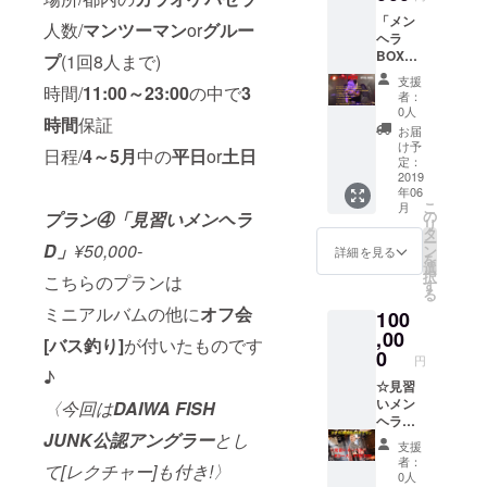
浜方面
「メン
人数/
人数/
マンツーマン
or
グルー
ヘラ
マン
BOX」
ツーマ
プ
(1回8人まで)
こちら
ンorグ
支援
時間/
11:00～23:00
の中で
3
のプラ
ループ
者：
ンは[コ
(1回6人
0人
時間
保証
ンプ
まで)
お届
リート
時
け予
日程/
4～5
月
中の
平日
or
土日
set]で
間/10:0
定：
す! ミニ
2019
0〜
年06
アルバ
19:00の
こ
月
ムの他
中で6時
の
プラン④「見習いメンヘラ
リ
にライ
間保証
タ
ー
ブ会場
D」
¥50,000-
日程/4
ン
詳細を見る
を
限定CD
～5月中
選
択
こちらのプランは
や ・メ
の平日
す
る
ンヘラ
or土日
ミニアルバムの他に
オフ会
100
ナイフ
(限定仕
,00
[バス釣り]
が付いたものです
様)・ブ
0
円
ロマイ
♪
ド(限定
☆見習
仕様) ・
いメン
〈今回は
DAIWA FISH
ライ
ヘラ☆
JUNK公認アングラー
とし
ター・
・Eコー
支援
秘密の
ス ミニ
者：
て[レクチャー]も付き!〉
キーホ
アルバ
0人