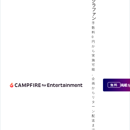
ク
ラ
フ
ァ
ン
手
数
料
0
円
か
ら
実
施
可
能
。
企
画
掲載
無料
か
ら
リ
タ
ー
ン
配
送
ま
で