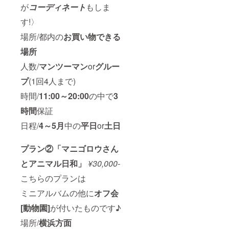
が
コーディネート
もしま
す!〉
場所/都内の
お買い物できる
場所
人数/
マンツーマン
or
グルー
プ
(1回4人まで)
時間/
11:00～20:00
の中で
3
時間
保証
日程/
4～5月
中の
平日
or
土日
プラン②「マニゴロウさん
とアニマル日和」
¥30,000-
こちらのプランは
ミニアルバムの他に
オフ会
[動物園]
が付いたものです♪
場所/
横浜方面