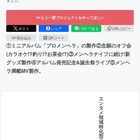
もう一度プロジェクトをやってほしい
ポスト
シェア
LINEで送る
URLコピー
埋め込み
QRコード
①ミニアルバム「プロメンヘラ」の製作②念願のオフ会
(カラオケ!?釣り!?お茶会!?)③メンヘラナイフに続け!新
グッズ製作④アルバム発売記念&誕生祭ライブ⑤メンヘ
ラ満載MV製作。
エ
ン
タ
メ
領
域
特
化
型