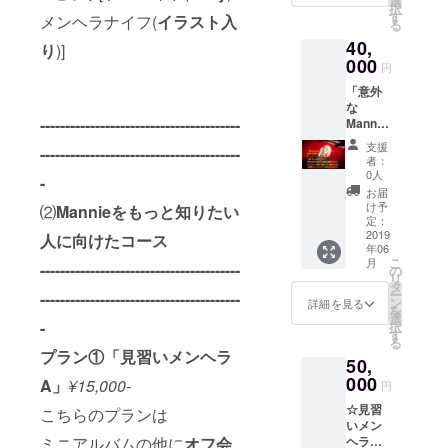
選
択
or新宿
す
メンヘラナイフ(
イラスト入
る
or池袋
40,
のカラ
り
)]
オケ 人
000
円
数/マン
「意外
ツーマ
な
ンorグ
----------------------------------------
Mannie
ループ
」 意外
(1回8人
支援
----------------------------------------
と料理
まで) 時
者：
が出来
間/11:0
0人
-
る
0～
お届
Mannie
23:00の
け予
⑵
Mannieをもっと知りたい
キッチ
中で3時
定：
ンスタ
2019
間保証
人に向けたコース
年06
ジオを
日程/4
こ
月
----------------------------------------
借りて
～5月中
の
リ
ご飯で
の平日
タ
ー
----------------------------------------
もお菓
or土日
ン
詳細を見る
を
子でも
選
-
択
Mannie
す
る
の手作
プラン①「見習いメンヘラ
50,
り料理
を振舞
000
A」
¥15,000-
円
います!
☆見習
もちろ
こちらのプランは
いメン
ん一緒
ミニアルバムの他に
オフ会
ヘラ☆
に仲良