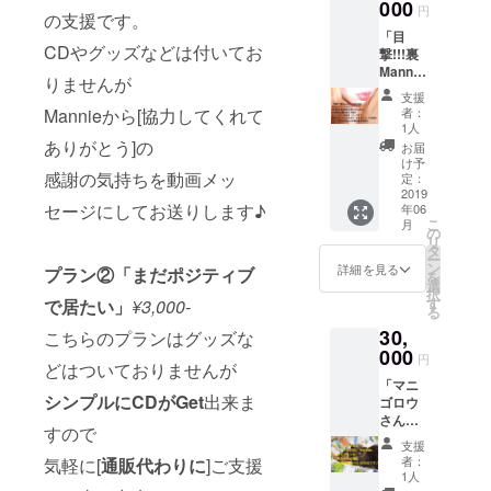
ツーマ
000
円
の支援です。
ンorグ
「目
ループ
CDやグッズなどは付いてお
撃!!!裏
(1回8人
Mannie
まで) 時
りませんが
」
間/11:0
支援
Mannie
0～
Mannieから[協力してくれて
者：
ライブ
23:00の
1人
の中か
中で3時
ありがとう]の
お届
ら(参加
間保証
け予
感謝の気持ちを動画メッ
出来る
日程/4
定：
日程を
2019
～5月中
セージにしてお送りします♪
年06
お知ら
の平日
こ
月
せしま
or土日
の
リ
す)お好
タ
ー
きな日
ン
詳細を見る
プラン②「まだポジティブ
を
程を選
選
択
んで頂
す
で居たい」
¥3,000-
る
き 入り
30,
→リハ
こちらのプランはグッズな
→本番
000
円
どはついておりませんが
前→ラ
「マニ
イブま
シンプルにCDがGet
出来ま
ゴロウ
で密着
さんと
するこ
すので
アニマ
とが出
支援
ル日
来ます!
者：
気軽に[
通販代わりに
]ご支援
和」 こ
(もちろ
1人
ちらの