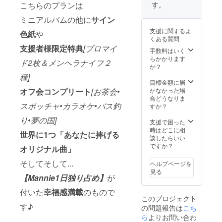
なたに!)
こちらのプランは
す。
さらに...
・
ミニアルバムの他に
サイン
「Mann
支援に関するよ
色紙
や
ie1日独
くある質問
り占め
支援者様限定特典
[ブロマイ
プラ
手数料はいく
ン」 (始
らかかります
ド2枚＆メンヘラナイフ２
発～終
か？
電まで
種]
遊び倒
目標金額に届
しま
オフ会コンプリート
[お茶会•
かなかった場
しょ
合どうなりま
スポッチャ•カラオケ•バス釣
う!!!)
すか？
り•夢の国]
支援で困った
時はどこに相
世界に1つ「あなたに捧げる
談したらいい
ですか？
オリジナル曲」
そしてそして...
ヘルプページを
見る
【Mannie1日独り占め】
が
付いた
幸福感満載
のもので
このプロジェクト
す♪
の問題報告は
こち
ら
よりお問い合わ