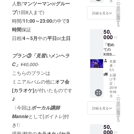
こ
月
2020.05
人数/
マンツーマン
or
グルー
間/6:00
の
リ
.31まで
～18:00
タ
ー
プ
(1回8人まで)
の 1年
の中で6
ン
詳細を見る
を
間有効
時間保
選
択
時間/
11:00～23:00
の中で
3
なので
証 日
す
る
是非全
程/4～5
時間
保証
50,
通して
月中の
ね☺︎
000
平日or
日程/
4～5
月
中の
平日
or
土日
円
土日
「初め
ての
KISSは
プラン③「見習いメンヘラ
シロイ
支援
C」
¥40,000-
ルカで
者：
した」
0人
こちらのプランは
こちら
お届
のプラ
け予
ミニアルバムの他に
オフ会
ンは ミ
定：
ニアル
2019
[カラオケ]
が付いたものです
年06
バムの
こ
月
他に オ
♪
の
リ
フ会[水
タ
ー
〈今回は
ボーカル講師
族館＆
ン
詳細を見る
を
遊園地]
選
択
Mannie
として[
ボイトレ
]付
が付い
す
る
たもの
き!〉
50,
です♪
場所/横
000
場所/都内の
カラオケパセラ
円