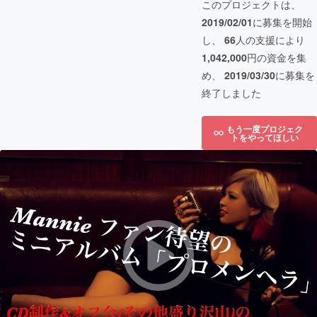
このプロジェクトは、
2019/02/01
に募集を開始
し、
66
人の支援により
1,042,000
円の資金を集
め、
2019/03/30
に募集を
終了しました
もう一度プロジェク
トをやってほしい