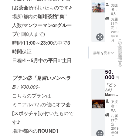
・Dコー
く作る
支援
[お茶会]
が付いたものです♪
ス ミニ
事もOK
者：
アルバ
☺︎ (事前
0人
場所/都内の
珈琲茶館"集"
ムの他
にリク
お届
に オフ
エスト
け予
人数/
マンツーマンorグルー
会(レク
も受け
定：
チャー
2019
付けま
プ
(1回8人まで)
年06
付きバ
す) 人
こ
月
ス釣り)
時間/
11:00～23:00
の中で
3
数/マン
の
リ
付きの
ツーマ
タ
ー
時間
保証
プラン
ンorグ
ン
詳細を見る
を
場所/
ループ
選
日程/
4～5
月
中の
平日
or
土日
択
陸っぱ
(1回4人
す
る
りが出
まで)
50,
来る場
所(神奈
000
プラン②「見習いメンヘラ
円
川or千
「どっ
葉) (別
B」
¥30,000-
ぷり
途料金
Mannie
こちらのプランは
でボー
」
ト釣り
支援
ミニアルバムの他に
オフ会
Mannie
も可) 人
者：
ライブ
数/マン
0人
[スポッチャ]
が付いたもので
の年間
ツーマ
お届
フリー
ンorグ
け予
す♪
パス!
ループ
定：
2019.06
2019
(1回4人
場所/都内の
ROUND1
年06
.01〜
まで) 時