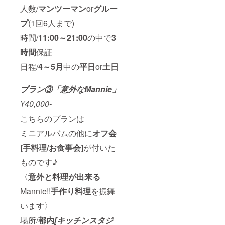
人数/
マンツーマン
or
グルー
プ
(1回6人まで)
時間/
11:00～21:00
の中で
3
時間
保証
日程/
4～5月
中の
平日
or
土日
プラン③
「意外なMannie」
¥40,000-
こちらのプランは
ミニアルバムの他に
オフ会
[手料理/お食事会]
が付いた
ものです♪
〈
意外と料理が出来る
Mannie!!
手作り料理
を振舞
います〉
場所/
都内
[キッチンスタジ