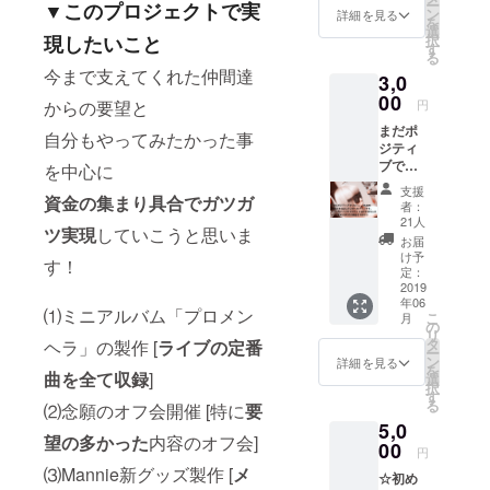
ー
誌やラジオ
▼このプロジェクトで実
下さっ
ン
詳細を見る
を
た方に
など
選
現したいこと
択
感謝の
す
ライブだけ
る
メッ
今まで支えてくれた仲間達
でなく多方
3,0
セージ
動画を
00
面で活躍し
からの要望と
円
お送り
まだポ
します
自分もやってみたかった事
ジティ
☺︎
ブでい
を中心に
たい」
支援
資金の集まり具合でガツガ
CDだけ
者：
をGetし
21人
ツ実現
していこうと思いま
たい方
お届
へのプ
け予
す！
ランで
定：
す。 メ
2019
年06
ンヘラ
⑴ミニアルバム「プロメン
こ
月
ナイフ
の
リ
やブロ
タ
ヘラ」の製作 [
ライブの定番
ー
マイド
ン
詳細を見る
を
は付き
曲を全て収録
]
選
択
ません
す
る
⑵念願のオフ会開催 [特に
要
が シン
5,0
プルに
望の多かった
内容のオフ会]
CDだけ
00
円
が郵送
⑶Mannie新グッズ製作 [
メ
☆初め
されま