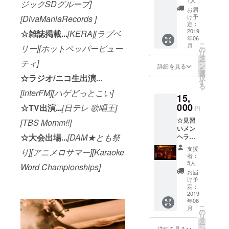
1人
ジックSDグループ]
み合わ
お届
せset]
け予
[DivaManiaRecords ]
です! ミ
定：
ニアル
2019
☆雑誌掲載...
[KERA][ラブベ
年06
バムの
こ
月
リー][ホットペッパービュー
他に 以
の
リ
下の
タ
ー
ティ]
グッズ
ン
詳細を見る
を
から1つ
選
☆ラジオ/ニコ生出演...
択
お選び
す
る
頂けま
[interFM][ハゲどっとこい]
15,
す！ ①
サコッ
000
☆TV出演...
[日テレ 歌唱王]
円
シュ
☆見習
[TBS Momm!!]
バック
いメン
②トー
☆大会出場...
[DAM★とも祭
ヘラ☆
トバッ
・Aコー
グ
支援
り][アニメロサマー][Karaoke
ス ミニ
者：
アルバ
5人
Word Championships]
ムの他
お届
に オフ
け予
会(お茶
定：
会)付き
2019
年06
のプラ
こ
月
ン 場
の
リ
所/Man
タ
ー
nie行き
ン
詳細を見る