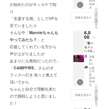
様限定
2019
が始めたのがキッカケで知
年06
「ブロ
こ
月
マイド
の
り
リ
B(Sexy
タ
ー
)×メン
ン
詳細を見る
「支援する側」としてHPを
を
ヘラナ
選
択
イフ
見ていました☺︎
す
る
B(イラ
6,0
そんな中「
Mannieちゃんも
スト入
り)」付
00
円
やってみたら？
」と
きプラ
「選べ
ン
応援してくれている方から
るメン
ヘラA」
声が上がりましたが
こちら
支援
のプラ
あまりにも無知だったので...
者：
ンは[組
2人
み合わ
「
CAMPFIRE
」さんのオ
お届
せset]
け予
フィスへ行き 色々と教えて
です! ミ
定：
ニアル
2019
頂いてから
年06
バムの
こ
月
他に 以
の
ちゃんと自分で理解出来た
リ
下の
タ
ー
グッズ
ン
詳細を見る
ので挑戦しようと思いまし
を
から1つ
選
択
お選び
す
た！
る
頂けま