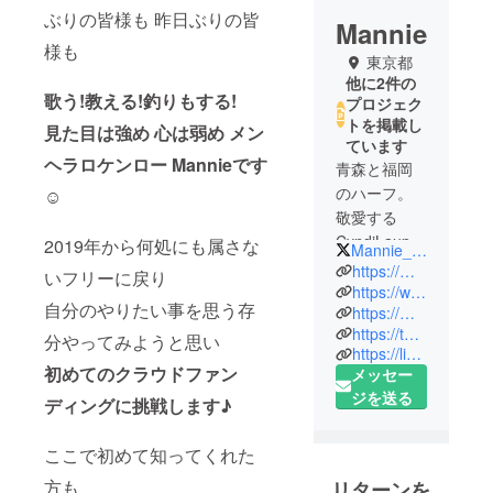
ぶりの皆様も 昨日ぶりの皆
Mannie
様も
東京都
他に2件の
歌う!教える!釣りもする!
プロジェク
トを掲載し
見た目は強め 心は弱め メン
ています
ヘラロケンロー Mannieです
青森と福岡
のハーフ。
☺︎
敬愛する
CyndiLauper
2019年から何処にも属さな
Mannie_Mania
と同じ
https://mobile.twitter.com/mannie_mania
いフリーに戻り
6月22日生ま
https://www.instagram.com/mannie_mania/
自分のやりたい事を思う存
https://m.youtube.com/channel/UCG3IKsPkPzDwg0Csp4XtmFw
れ
https://twitcasting.tv/mannie_mania
分やってみようと思い
https://line.me/R/ti/p/%40yqn6471n
歌う!教える!
初めてのクラウドファン
メッセー
釣りもする!
ジを送る
ディングに挑戦します♪
見た目は強
め 心は弱め
ここで初めて知ってくれた
通称"メンヘ
ラロケン
方も
リターンを