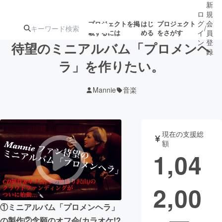
新
ロ
規
グ
会
プロジェクトを掲
はじ
プロジェクト
/
載するには
める
をさがす
イ
員
ン
登
待望のミニアルバム「プロメンヘ
録
ラ」を作りたい。
人気のプロ
注目のリ
注目の新着プロ
募集終了が近いプ
もうすぐ公開
Mannie
音楽
ジェクト
ターン
ジェクト
ロジェクト
されます
アート・写真
音楽
現在の支援総
額
1,04
テクノロジー・ガジェット
ゲーム・サ
2,00
映像・映画
書籍・雑誌
①ミニアルバム「プロメンヘラ」
ビジネス・起業
チャレンジ
の製作②念願のオフ会(カラオケ!?