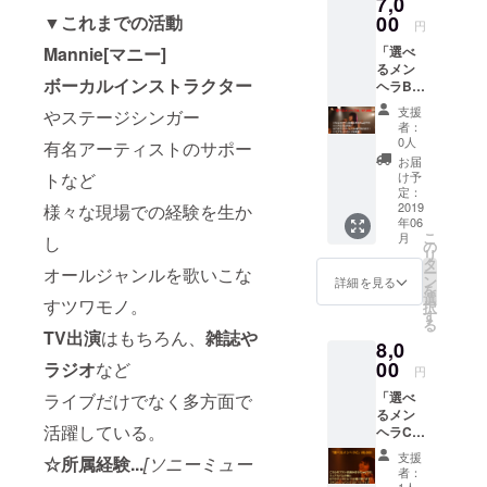
7,0
す！ ①
缶バッ
▼これまでの活動
00
円
チset(3
Mannie[マニー]
「選べ
個入り)
るメン
②ラ
ボーカルインストラクター
ヘラB」
バーバ
こちら
ンド ③
支援
やステージシンガー
のプラ
秘密の
者：
ンは[組
キーホ
0人
有名アーティストのサポー
み合わ
ルダー
お届
せset]
トなど
け予
です! ミ
定：
ニアル
2019
様々な現場での経験を生か
年06
バムの
こ
月
し
他に 以
の
リ
下の
タ
オールジャンルを歌いこな
ー
グッズ
ン
詳細を見る
を
から1つ
選
すツワモノ。
択
お選び
す
る
頂けま
TV出演
はもちろん、
雑誌や
8,0
す！ ①
マフ
00
ラジオ
など
円
ラータ
「選べ
ライブだけでなく多方面で
オル ②
るメン
写真集
活躍している。
ヘラC」
こちら
支援
☆所属経験...
[ソニーミュー
のプラ
者：
ンは[組