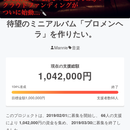
待望のミニアルバム「プロメンヘ
ラ」を作りたい。
Mannie
音楽
現在の支援総額
1,042,000
円
終了
104
%達成
目標金額
1,000,000
円
支援者数
66
人
このプロジェクトは、
2019/02/01
に募集を開始し、
66
人の支援
により
1,042,000
円の資金を集め、
2019/03/30
に募集を終了し
ました