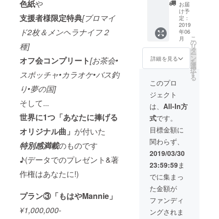
たに捧
に ・
色紙
や
お届
げるオ
ブロマ
け予
支援者様限定特典
[ブロマイ
リジナ
イドAB
定：
ル曲」
＆メン
2019
ド2枚＆メンヘラナイフ２
年06
(データ
ヘラナ
こ
月
でのプ
イフAB
の
種]
リ
レゼン
・オフ
タ
ー
ト&著作
会(A～
ン
詳細を見る
オフ会コンプリート
[お茶会•
を
権はあ
E)コン
選
択
なたに!)
プリー
スポッチャ•カラオケ•バス釣
す
る
ト ・
このプロ
り•夢の国]
サイン
ジェクト
色紙付
そして...
きプラ
は、
All-In方
ン そし
世界に1つ「あなたに捧げる
式
です。
て... ・
世界に1
目標金額に
オリジナル曲」
が付いた
つ「あ
関わらず、
なたに
特別感満載
のものです
捧げる
2019/03/30
オリジ
♪(データでのプレゼント&著
23:59:59
ま
ナル
作権はあなたに!)
曲」
でに集まっ
(データ
た金額が
でのプ
プラン③「
もはやMannie
」
レゼン
ファンディ
ト&著作
¥1,000,000-
ングされま
権はあ