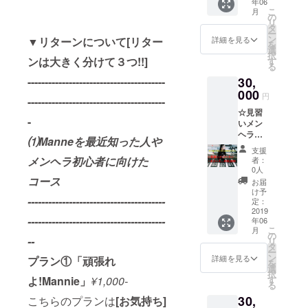
年06
アルバ
トート
こ
月
ムの他
バッ
の
リ
にライ
グ・T
タ
ー
ブ会場
シャツ
ン
▼リターンについて[
リ
ター
詳細を見る
を
限定CD
[サイズ
選
択
や ・ラ
ンは大きく分けて３つ!!]
Free/XL
す
る
バーバ
前後]
----------------------------------------
30,
ンド・
写真集
000
円
----------------------------------------
・サ
☆見習
コッ
-
いメン
シュ
ヘラ☆
バッ
⑴Manneを最近知った人や
・Bコー
グ・
支援
ス ミニ
パー
メンヘラ初心者に向けた
者：
アルバ
カー[サ
0人
ムの他
コース
イズ
お届
に オフ
Free/XL
け予
-
---------------------------------------
会(ス
前後]
定：
ポッ
2019
----------------------------------------
年06
チャ)付
こ
月
きのプ
の
--
リ
ラン 場
タ
ー
所/都内
ン
詳細を見る
プラン①「頑張れ
を
の
選
択
ROUND
よ!Mannie」
¥1,000-
す
る
1 人数/
30,
こちらのプランは
[お気持ち]
マン