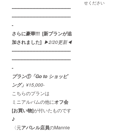
せください
----------------------------------------
----------------------------------------
-
さらに豪華!!!
[新プランが追
加されました]
▶︎2/20更新◀︎
----------------------------------------
----------------------------------------
-
プラン①「Go to ショッピ
ング
」
¥15,000-
こちらのプランは
ミニアルバムの他に
オフ会
[お買い物]
が付いたものです
♪
〈元
アパレル店員
のMannie