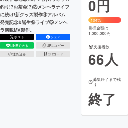
0
円
釣り!?お茶会!?)③メンヘラナイフ
まちづくり・地域活性化
に続け!新グッズ製作④アルバム
104%
発売記念&誕生祭ライブ⑤メンヘ
目標金額は
CAMPFIRE for Social Good
CAMPFIRE Creation
ラ満載MV製作。
1,000,000円
CAMPFIREふるさと納税
machi-ya
コミュニティ
ポスト
シェア
LINEで送る
URLコピー
支援者数
66
人
埋め込み
QRコード
募集終了まで残
り
終了