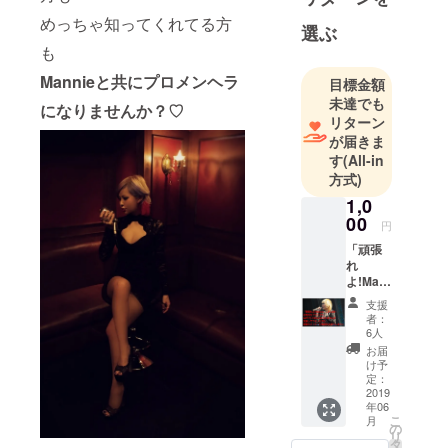
ロー"
めっちゃ知ってくれてる方
選ぶ
も
ボーカルイ
ンストラク
Mannieと共にプロメンヘラ
目標金額
ターや
未達でも
になりませんか？♡
リターン
ステージシ
が届きま
ンガー
す
(All-in
有名アー
方式)
ティストの
1,0
サポートな
00
円
ど
「頑張
様々な現場
れ
での経験を
よ!Man
nie」 お
生かし
支援
気持ち
者：
オールジャ
プラン
6人
ンルを歌い
です。
お届
CDやオ
こなすツワ
け予
フ会な
定：
モノ。
どは付
2019
年06
TV出演はも
きませ
こ
月
んが 支
の
ちろん、雑
リ
援して
タ