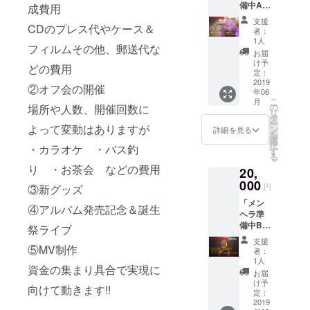
備中A」
もしま
成費用
こちら
す!〉 場
支援
CDのプレス代やケース＆
のプラ
所/都内
者：
ンは
[お買い
1人
フィルムその他、郵送代な
[グッズ
物が出
お届
詰め合
来る場
け予
どの費用
わせ]で
所/お買
定：
す! ミニ
2019
い物が
②オフ会の開催
年06
アルバ
したい
こ
月
ムの他
場所] 人
の
場所や人数、開催回数に
リ
にライ
数/マン
タ
ー
ブ会場
よって変動はありますが
ツーマ
ン
詳細を見る
を
限定CD
ンorグ
選
択
・カラオケ ・バス釣
や ・メ
ループ
す
る
ンヘラ
(1回4人
り ・お茶会 などの費用
20,
ナイ
まで) 時
フ・ラ
000
間/11:0
円
③新グッズ
イ
0～
「メン
ター・
20:00の
④アルバム発売記念＆誕生
ヘラ準
ブロマ
中で3時
備中B」
イド ・
祭ライブ
間保証
こちら
秘密の
日程/4
支援
のプラ
⑤MV制作
キーホ
～5月中
者：
ンは
ル
の平日
1人
資金の集まり具合で実現に
[グッズ
ダー・
or土日
お届
詰め合
マフ
け予
向けて動きます!!
わせ]で
ラータ
定：
す! ミニ
2019
オル ・