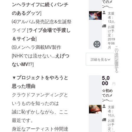
てのメ
す☺︎
ンヘラナイフに続くパンチ
ンヘラ
☆ ・A
のあるグッツ
]
支援
コース
者：
ミニア
⑷アルバム発売記念&生誕祭
13人
ルバム
お届
ライブ [
ライブ会場で手渡し
の他に
け予
支援者
定：
＆サイン会
]
様限定
2019
年06
「ブロ
⑸メンヘラ満載MV製作
こ
月
マイド
の
リ
A(Fishi
タ
[NHKでは流せない...
えげつ
ー
ng)×メ
ン
詳細を見る
を
ンヘラ
ないMV!
?]
選
択
ナイフ
す
る
A(ネー
▼プロジェクトをやろうと
5,0
ム入
り)」付
00
円
思った理由
きプラ
☆初め
ン
クラウドファンディングと
てのメ
ンヘラ
いうものを知ったのは
☆ ・B
支援
コース
誠に恥ずかしながら、ここ
者：
ミニア
10人
ルバム
最近です。
お届
の他に
け予
身近なアーティスト仲間達
支援者
定：