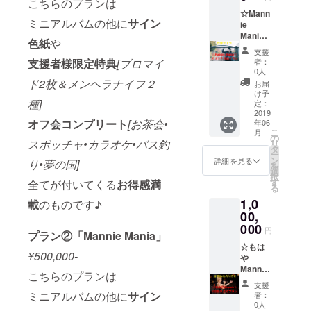
こちらのプランは
種] オ
フ会コ
☆Mann
ミニアルバムの他に
サイン
ンプ
ie
リート
Mania[
色紙
や
[お買い
オリジ
支援
物•動物
ナル曲
支援者様限定特典
[ブロマイ
者：
園i•手料
付き]☆
0人
理•水族
ミニア
ド2枚＆メンヘラナイフ２
お届
館＆遊
ルバム
け予
種]
園地•夢
の他に
定：
の国]
・ブロ
2019
オフ会コンプリート
[お茶会•
年06
全てが
マイド
こ
月
付いて
AB＆メ
の
スポッチャ•カラオケ•バス釣
リ
くるお
ンヘラ
タ
ー
得感満
ナイフ
ン
詳細を見る
り•夢の国]
を
載のも
AB ・オ
選
択
のです♪
フ会(A
す
全てが付いてくる
お得感満
る
～E)コ
1,0
ンプ
載
のものです♪
リート
00,
・サイ
000
円
プラン②「
Mannie Mania」
ン色紙
付きプ
☆もは
¥500,000-
ラン そ
や
して...
Mannie
こちらのプランは
・世界
☆ ミニ
支援
に1つ
アルバ
ミニアルバムの他に
サイン
者：
「あな
ムの他
0人