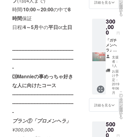
プ
(1回4人まで)
E)コン
ン
詳細を見る
を
プリー
選
時間/
10:00～20:00
の中で
8
択
ト ・サ
す
る
イン色
時間
保証
300
紙付き
プラン
,00
日程/
4～5月
中の
平日
or
土日
0
円
「ガチ
メンヘ
----------------------------------------
ラ」
¥300,00
支援
----------------------------------------
0- こち
者：
らのプ
1人
-
ランは
お届
ミニア
⑶Mannieの事めっちゃ好き
け予
ルバム
定：
の他に
2019
な人に向けたコース
年06
サイン
こ
月
----------------------------------------
色紙や
の
リ
支援者
タ
----------------------------------------
ー
様限定
ン
詳細を見る
を
特典[ブ
選
-
択
ロマイ
す
る
ド2枚＆
プラン①「
プロメンヘラ
」
500
メンヘ
ラナイ
,00
¥300,000-
フ２
0
円