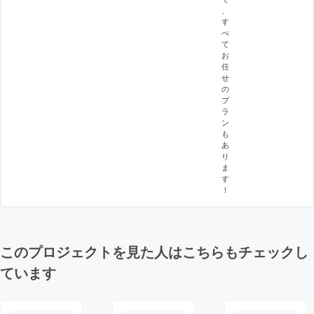
、
す
べ
て
お
任
せ
の
プ
ラ
ン
も
あ
り
ま
す
！
このプロジェクトを見た人はこちらもチェックし
ています