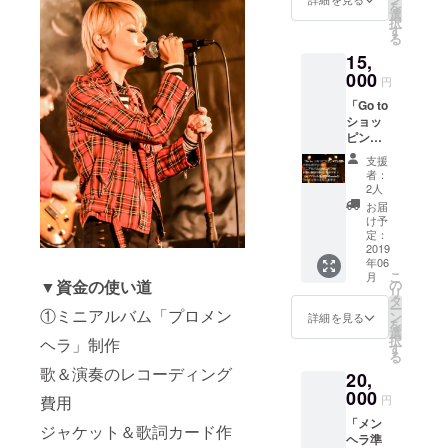
を
つけ
選
択
「珈琲
す
る
茶
15,
館"集"
」 人数/
000
円
マン
「Go to
ツーマ
ショッ
ンorグ
ピン
ループ
グ」 こ
(1回8人
支援
ちらの
まで) 時
者：
プラン
間/11:0
2人
は ミニ
0～
お届
アルバ
23:00の
け予
ムの他
中で3時
定：
にオフ
2019
間保証
年06
会[お買
日程/4
こ
月
い物]が
～5月中
▼資金の使い道
の
リ
付いた
の平日
タ
ー
①ミニアルバム「プロメン
もので
or土日
ン
詳細を見る
を
す♪
選
択
ヘラ」制作
〈元ア
す
る
パレル
歌＆演奏のレコーディング
20,
店員の
Mannie
000
費用
円
がコー
「メン
ディ
ジャケット＆歌詞カード作
ヘラ準
ネート