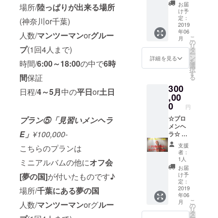
ルダー
ムの他
お届
場所/
陸っぱりが出来る場所
・マフ
に オフ
け予
ラータ
会(遊園
定：
(神奈川or千葉)
オル・
地)付き
2019
年06
トート
のプラ
人数/
マンツーマン
or
グルー
こ
月
バッグ
ン 場所/
の
リ
プ
(1回4人まで)
・ラ
千葉に
タ
ー
バーバ
ある夢
ン
詳細を見る
を
時間/
6:00～18:00
の中で
6時
ンド・
の国 人
選
択
写真集
数/マン
す
間
保証
る
・サ
ツーマ
300
コッ
ンorグ
日程/
4～5月
中の
平日
or
土日
シュ
ループ
,00
バッグ
(1回4人
0
円
・パー
まで) 時
カー・T
間/10:0
☆プロ
プラン⑤「見習いメンヘラ
シャツ
0～
メンヘ
E」
¥100,000-
[サイズ
20:00の
ラ☆ ミ
Free/XL
中で8時
ニアル
支援
こちらのプランは
前後] そ
間保証
バムの
者：
して
日程/4
他に ・
1人
ミニアルバムの他に
オフ会
Mannie
～5月中
ブロマ
お届
の私物
の平日
イドAB
け予
[夢の国]
が付いたものです♪
プレゼ
or土日
＆メン
定：
ント(も
ヘラナ
2019
場所/
千葉にある夢の国
年06
ちろん
イフAB
こ
月
人数/
マンツーマン
orグ
ルー
サイン
・オフ
の
リ
入り!)
会(A～
タ
ー