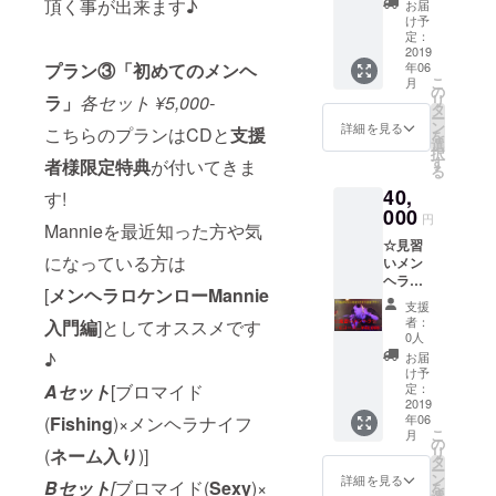
んライ
頂く事が出来ます♪
お届
プラン
ブは無
け予
は ミニ
料) ライ
定：
アルバ
2019
ブ当日
プラン③「
初めてのメンヘ
年06
ムの他
の
こ
月
にオフ
Mannie
の
ラ」
各セット ¥5,000-
リ
会[動物
を(裏も
タ
ー
園]が付
表も)是
ン
詳細を見る
こちらのプランはCDと
支援
を
いたも
非☺︎
選
択
のです♪
す
者様限定特典
が付いてきま
る
場所/横
40,
浜方面
す!
人数/マ
000
円
Mannieを最近知った方や気
ンツー
☆見習
マンor
になっている方は
いメン
グルー
ヘラ☆
プ(1回6
[
メンヘラロケンローMannie
・Cコー
人まで)
支援
ス ミニ
時
者：
入門編
]としてオススメです
アルバ
間/11:0
0人
ムの他
0～
♪
お届
に オフ
21:00の
け予
会(ボイ
Aセット
[ブロマイド
中で3時
定：
トレ付
2019
間保証
年06
(
Fishing
)×メンヘラナイフ
きカラ
日程/4
こ
月
オケ)付
～5月中
の
リ
(
ネーム入り
)]
きのプ
の平日
タ
ー
ラン 場
or土日
ン
詳細を見る
Bセット
[
ブロマイド(
Sexy
)×
を
所/渋谷