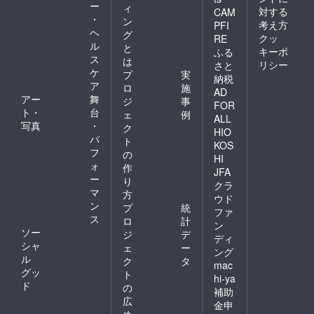
ー
ィ
対する
CAM
・
ン
考え方
PFI
ヘ
グ
クッ
RE
ル
と
キーポ
ふる
ス
は
リシー
さと
ケ
プ
実
納税
ア
ロ
施
AD
アー
舞
ジ
事
FOR
ト・
台
ェ
例
ALL
写真
・
ク
HIO
パ
ト
KOS
フ
の
HI
ォ
作
JFA
ー
り
クラ
マ
方
ウド
ン
プ
統
ファ
ス
ロ
計
ン
ソー
ジ
デ
ディ
シャ
ェ
ー
ング
ル
ク
タ
mac
グッ
ト
hi-ya
ド
の
補助
広
金申