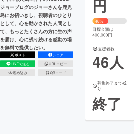
円
ジョーブログのジョーさんを鹿児
まちづくり・地域活性化
島にお招いきし、視聴者のひとり
46%
として、心を動かされた人間とし
目標金額は
CAMPFIRE for Social Good
CAMPFIRE Creation
て、もっとたくさんの方に生の声
400,000円
CAMPFIREふるさと納税
machi-ya
コミュニティ
を届け、心に残り続ける感動の場
を無料で提供したい。
支援者数
46
人
ポスト
シェア
LINEで送る
URLコピー
埋め込み
QRコード
募集終了まで残
り
終了