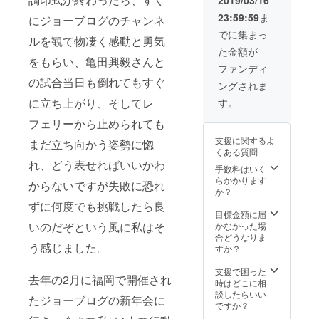
た順番
が決まり次第
23:59:59
ま
にジョーブログのチャンネ
でお席
メッセージにて
の振り
連絡します。 場
でに集まっ
ルを観て物凄く感動と勇気
分けを
所は鹿児島市天
た金額が
させて
文館付近の予定
をもらい、亀田興毅さんと
いただ
です。 ・高校生
ファンディ
きます
以下は基本的に
の試合当日も倒れてもすぐ
ングされま
が、椅
は参加不可です
子席の
が、保護者同伴
に立ち上がり、そしてレ
す。
中であ
に限り参加可能
フェリーから止められても
れば、
とさせていただ
どこで
きます。 お子様
支援に関するよ
まだ立ち向かう姿勢に惚
も支援
連れの方は小学
くある質問
時に空
生以下は無料で
れ、どう表せればいいかわ
席座席
手数料はいく
す。中学生以上
の選択
らかかります
の方は一律5000
からないですが失敗に恐れ
可能で
か？
円の支援をお願
す。
いします。 ・未
ずに何度でも挑戦したら良
目標金額に届
成年者の参加の
いのだぞという風に私はそ
かなかった場
方は、飲酒・喫
合どうなりま
煙などの行為一
う感じました。
すか？
切禁止致しま
す。スタッフが
支援で困った
それを見つけた
去年の2月に福岡で開催され
時はどこに相
場合は、退場い
談したらいい
ただくことがご
たジョーブログの新年会に
ですか？
ざいます。 ・万
が一参加者によ