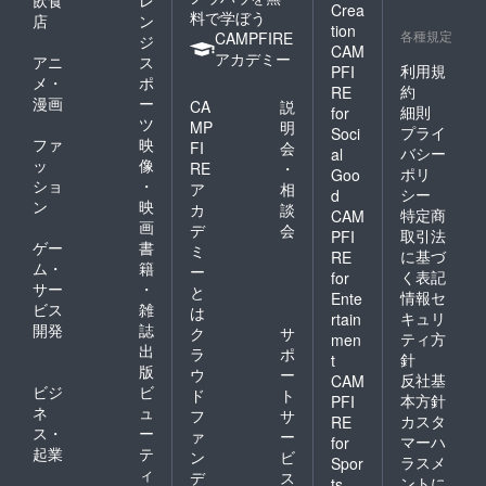
飲食
レ
Crea
料で学ぼう
店
ン
tion
各種規定
CAMPFIRE
ジ
CAM
アカデミー
アニ
ス
利用規
PFI
メ・
ポ
約
RE
漫画
ー
CA
説
細則
for
ツ
MP
明
プライ
Soci
ファ
映
FI
会
バシー
al
ッ
像
RE
・
ポリ
Goo
ショ
・
ア
相
シー
d
ン
映
カ
談
特定商
CAM
画
デ
会
取引法
PFI
ゲー
書
ミ
に基づ
RE
ム・
籍
ー
く表記
for
サー
・
と
情報セ
Ente
ビス
雑
は
キュリ
rtain
開発
誌
ク
サ
ティ方
men
出
ラ
ポ
針
t
版
ウ
ー
反社基
CAM
ビジ
ビ
ド
ト
本方針
PFI
ネ
ュ
フ
サ
カスタ
RE
ス・
ー
ァ
ー
マーハ
for
起業
テ
ン
ビ
ラスメ
Spor
ィ
デ
ス
ントに
ts