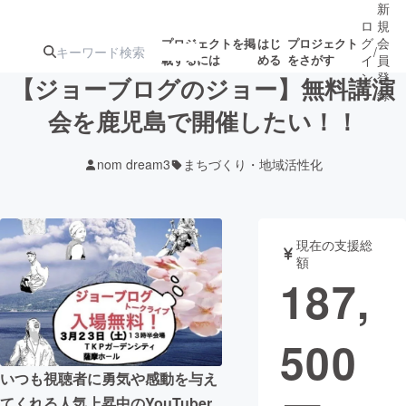
新
ロ
規
グ
会
プロジェクトを掲
はじ
プロジェクト
/
載するには
める
をさがす
イ
員
ン
登
【ジョーブログのジョー】無料講演
録
会を鹿児島で開催したい！！
人気のプロ
注目のリ
注目の新着プロ
募集終了が近いプ
もうすぐ公開
nom dream3
まちづくり・地域活性化
ジェクト
ターン
ジェクト
ロジェクト
されます
アート・写真
音楽
現在の支援総
額
187,
テクノロジー・ガジェット
ゲーム・サ
500
映像・映画
書籍・雑誌
いつも視聴者に勇気や感動を与え
ビジネス・起業
チャレンジ
てくれる人気上昇中のYouTuber