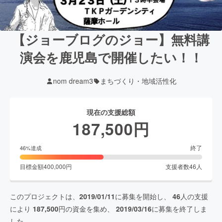
【ジョーブログのジョー】無料講
演会を鹿児島で開催したい！！
nom dream3
まちづくり・地域活性化
現在の支援総額
187,500
円
終了
46
%達成
目標金額
400,000
円
支援者数
46
人
このプロジェクトは、
2019/01/11
に募集を開始し、
46
人の支援
により
187,500
円の資金を集め、
2019/03/16
に募集を終了しま
した