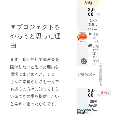
方式)
3,0
00
円
【ただ
▼プロジェクトを
支援し
たく
て】 支
やろうと思った理
支援
援して
者：
頂いた
17人
由
方には
お届
私から
け予
のお礼
定：
の手
2019
まず、私が無料で講演会を
年04
紙、鹿
こ
月
児島講
の
開催したいと思った理由を
リ
演限定
タ
ー
ポスト
簡潔にまとめると、ジョー
ン
詳細を見る
を
カード
選
択
さんの素晴らしさを一人で
を送り
す
る
ます。
も多くの方々に知ってもら
3,0
※画像は
残り93
鹿児島
00
円
い気づきの場を提供したい
講演限
【瞬発
定のポ
と素直に思ったからです。
力の高
スト
め方の
カード
本】 特
のデザ