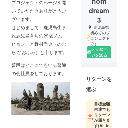
nom
プロジェクトのページを開
dream
いていただきありがとうご
3
ざいます。
はじめまして、鹿児島生ま
鹿児島県
初めてのプ
れ鹿児島育ちの29歳ノム
ロジェクト
ヒョンこと野村尚史（のむ
です
メッセー
ら なおふみ）と申します。
ジを送る
普段はどこにでもいる普通
の会社員をしております。
リターンを
選ぶ
目標金額
未達でも
リターン
が届きま
す
(All-in