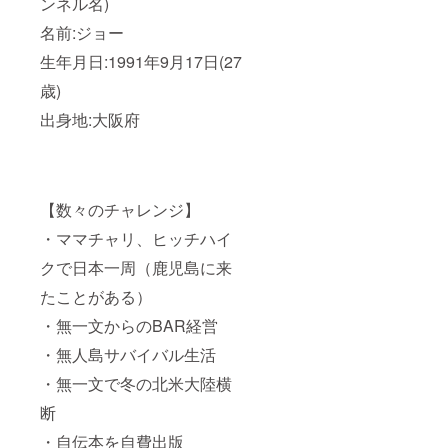
ンネル名)
名前:ジョー
生年月日:1991年9月17日(27
歳)
出身地:大阪府
【数々のチャレンジ】
・ママチャリ、ヒッチハイ
クで日本一周（鹿児島に来
たことがある）
・無一文からのBAR経営
・無人島サバイバル生活
・無一文で冬の北米大陸横
断
・自伝本を自費出版