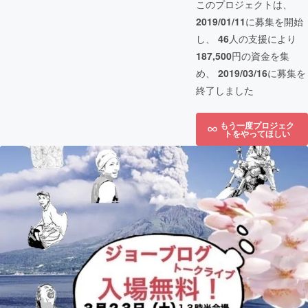
このプロジェクトは、
2019/01/11
に募集を開始
し、
46
人の支援により
187,500
円の資金を集
め、
2019/03/16
に募集を
終了しました
もう一度プロジェク
トをやってほしい