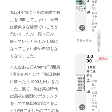
支援
典で当
インで
者：
日
イメー
7人
ジョー
私は4年前に不良の事故で右
ジ図で
お届
との写
す。
け予
足を切断してしまい、当初
真&サイ
定：
ンが付
2019
は前向きな姿勢でいこうと
年03
きま
こ
月
す。 ※
の
思いましたが、段々日が
リ
当日受
タ
ー
付にて
ン
経っていくと何もかも嫌に
詳細を見る
を
確認
選
択
し、本
なってしまい夢や希望もな
す
る
を手渡
くなりました。
3,0
ししま
残り23
す。 当
00
円
日は全
そんなある日AbemaTV開局
【最前
てにお
席に座
いて写
1周年企画として『亀田興毅
れる権
真、動
利】 ・
画の撮
に勝ったら1000万円』をた
支援
目の前
影とサ
者：
で
インを
5人
またま観て、私は高校時代
ジョー
求める
お届
のトー
は高校の部活でボクシング
のは禁
け予
クや生
止と
定：
をしてて亀田家の試合をよ
歌を聞
2019
なって
年03
ける
おりま
こ
くTV観てましたのでこの番
月
チャン
すので
の