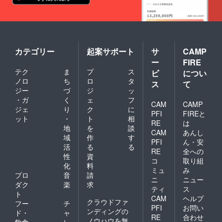
カテゴリー
起案サポート
サ
CAMP
ー
FIRE
テク
ま
プ
ス
ビ
につい
ノロ
ち
ロ
タ
ス
て
ジー
づ
ジ
ッ
・ガ
く
ェ
フ
CAM
CAMP
ジェ
り
ク
に
PFI
FIREと
ット
・
ト
相
RE
は
地
を
談
CAM
あんし
域
作
す
PFI
ん・安
活
る
る
RE
全への
性
資
コ
取り組
化
料
ミュ
み
プロ
音
請
ニ
ニュー
ダク
楽
求
ティ
ス
ト
CAM
ヘルプ
クラウドファ
フー
チ
PFI
お問い
ンディングの
ド・
ャ
RE
合わせ
ノウハウを無