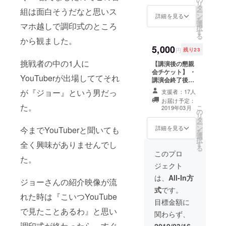
リ
スで
この本
タ
組は面白そうだなと思いス
ー
す！ ・
を支援
ン
詳細を見る
を
同伴の
して頂
選
マホ越しで調印式のところ
択
お子様
いた方
す
る
(中学生
限定と
から観ました。
以下)、
5,000
なりま
円
残り23
無料で
す。
挑戦者の中の1人に
お席ご
【講演後の懇親
用意い
会チケット】 ・
YouTuberが出場しててそれ
たしま
講演会終了後に
すので
別会場にて
が『ジョー』という男だっ
支援者：17人
支援時
ジョーとより深
お届け予定：
備考欄
く触れ合う機会
た。
こ
2019年03月
に記入
の
をご用意いたし
リ
お願い
タ
ました。 ・飲み
ー
いたし
ン
放題(食事付き)
詳細を見る
今までYouTuberと聞いても
を
ます。
選
のジョーさんも
択
・立ち
全く興味がありませんでし
す
参加する懇親会
る
見に
に参加できま
このプロ
た。
なって
す。 こちらのご
ジェクト
しまう
支援金以外の費
のを未
用はかかりませ
は、
All-In方
ジョーさんの紹介映像が流
然に防
ん。 ※日中時間
式
です。
ぐこと
がとれず、講演
れた時は『こいつYouTube
ができ
会に来られな
目標金額に
ます。
かった方、懇親
で見たことあるわ』と思い
関わらず、
※支援い
会のみの参加も
ただい
調印式が終わったら、すぐ
できます。 お店
2019/03/16