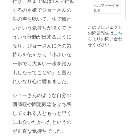
行き、今まで私は1人で行動
る、トラブル・
ヘルプページを
するのも嫌でジョーさんの
怪我があっても
見る
その一切の責任
生の声を聴いて、生で観た
を負いかねま
す。 ・ご支援様
このプロジェクト
いという気持ちが強くてそ
のご都合で万が
の問題報告は
こち
一参加出来なく
ういう行動が出来るように
ら
よりお問い合わ
なった場合、返
金は出来かねま
せください
なり、ジョーさんにその気
すのでご了承下
さい。
持ちを伝えたら『小さいな
一歩でも大きい一歩を踏み
出したってことや』と言わ
れかなり心に響きました。
ジョーさんのような自分の
価値観や固定観念をぶち壊
してくれる人ともっと早く
に出会いたかったというの
が正直な気持ちでした。