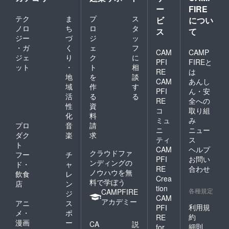
ー
FIRE
テク
ま
プ
ス
ビ
につい
ノロ
ち
ロ
タ
ス
て
ジー
づ
ジ
ッ
・ガ
く
ェ
フ
CAM
CAMP
ジェ
り
ク
に
PFI
FIREと
ット
・
ト
相
RE
は
地
を
談
CAM
あんし
域
作
す
PFI
ん・安
活
る
る
RE
全への
性
資
コ
取り組
化
料
ミュ
み
プロ
音
請
ニ
ニュー
ダク
楽
求
ティ
ス
ト
CAM
ヘルプ
クラウドファ
フー
チ
PFI
お問い
ンディングの
ド・
ャ
RE
合わせ
ノウハウを無
飲食
レ
Crea
料で学ぼう
店
ン
tion
各種規定
CAMPFIRE
ジ
CAM
アカデミー
アニ
ス
利用規
PFI
メ・
ポ
約
RE
漫画
ー
CA
説
細則
for