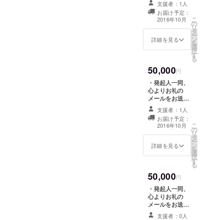
いたします。 ・
いたします。
支援者：1人
オープニングイ
[4000円相当] ・
お届け予定：
ベントへご招待
こ
Weeyble公式サ
2016年10月
の
いたします。 ・
リ
イトにてサポー
タ
スペース利用/イ
ー
ターとしてお名
ン
ベント利用券 25
詳細を見る
を
前を掲載させて
選
枚を贈呈いたし
択
いただきます。
す
ます。[37500円
る
・Weeybleにお
相当] ・ドリンク
好きなボード
50,000
チケット(アル
円
ゲーム(5000円
コールを含むド
以下のもの)を設
・発起人一同、
リンクの注文に
置リクエストで
心よりお礼の
ご利用いただけ
きます。
メールをお送り
ます) 25枚を贈
いたします。 ・
呈いたします。
支援者：1人
オープニングイ
[12500円相当]
お届け予定：
ベントへご招待
こ
・Weeyble公式
2016年10月
の
いたします。 ・
リ
サイトにてサ
タ
スペース利用/イ
ー
ポーターとして
ン
ベント利用券 40
詳細を見る
を
お名前を掲載さ
選
枚を贈呈いたし
択
せていただきま
す
ます。[60000円
る
す。 ・Weeyble
相当] ・オープン
にお好きなボー
50,000
後１ヶ月間無料
円
ドゲーム(5000
利用券を贈呈い
円以下のもの)を
・発起人一同、
たします。 （該
設置リクエスト
心よりお礼の
当期間、上記の
できます。
メールをお送り
利用券なしで無
いたします。 ・
料でご利用いた
支援者：0人