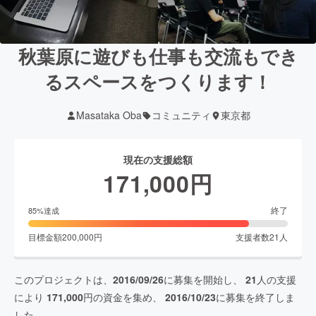
秋葉原に遊びも仕事も交流もでき
るスペースをつくります！
Masataka Oba
コミュニティ
東京都
現在の支援総額
171,000
円
終了
85
%達成
目標金額
200,000
円
支援者数
21
人
このプロジェクトは、
2016/09/26
に募集を開始し、
21
人の支援
により
171,000
円の資金を集め、
2016/10/23
に募集を終了しま
した