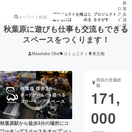
新
ロ
規
グ
会
プロジェクトを掲
はじ
プロジェクト
/
載するには
める
をさがす
イ
員
ン
登
秋葉原に遊びも仕事も交流もできる
録
スペースをつくります！
人気のプロ
注目のリ
注目の新着プロ
募集終了が近いプ
もうすぐ公開
Masataka Oba
コミュニティ
東京都
ジェクト
ターン
ジェクト
ロジェクト
されます
アート・写真
音楽
現在の支援総
額
171,
テクノロジー・ガジェット
ゲーム・サ
000
映像・映画
書籍・雑誌
秋葉原駅から徒歩3分の場所にコ
ビジネス・起業
チャレンジ
ワーキングスペースをオープンい