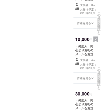
いたします。 ・
できる場を
支援者：3人
オープニングイ
お届け予定：
提供し、み
ベントへご招待
こ
2016年10月
の
いたします。 ・
んなが笑顔
リ
タ
スペース利用/イ
ー
でいられる
ン
ベント利用券 4
詳細を見る
を
場所をつく
選
枚を贈呈いたし
択
す
ます。[6000円
りたいと思
る
相当] ・ドリンク
います。
10,000
チケット(アル
円
コールを含むド
・発起人一同、
リンクの注文に
心よりお礼の
ご利用いただけ
メールをお送り
ます) 4枚を贈呈
いたします。 ・
いたします。
支援者：4人
オープニングイ
[2000円相当]
お届け予定：
ベントへご招待
こ
2016年10月
の
いたします。 ・
リ
タ
スペース利用/イ
ー
ン
ベント利用券 8
詳細を見る
を
選
枚を贈呈いたし
択
す
ます。[12000円
る
相当] ・ドリンク
30,000
チケット(アル
円
コールを含むド
・発起人一同、
リンクの注文に
心よりお礼の
ご利用いただけ
メールをお送り
ます) 8枚を贈呈