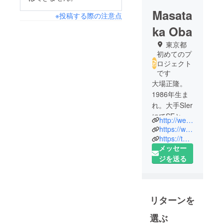
Masata
※投稿する際の注意点
ka Oba
東京都
初めてのプ
ロジェクト
です
大場正隆。
1986年生ま
れ。大手SIer
にてSEとし
http://weeyble.com/
てシステム
https://www.facebook.com/weeyble/
の提案、開
https://twitter.com/weeyble
メッセー
発、運用保
ジを送る
守などを幅
広く携わっ
ていまし
た。大学院
リターンを
を経て、
2016年9月に
選ぶ