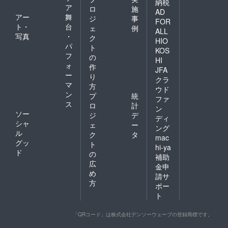
納税
ア
ロ
施
AD
アー
舞
ジ
事
FOR
ト・
台
ェ
例
ALL
写真
・
ク
HIO
パ
ト
KOS
フ
の
HI
ォ
作
JFA
ー
り
クラ
マ
方
ウド
ン
プ
統
ファ
ス
ロ
計
ン
ソー
ジ
デ
ディ
シャ
ェ
ー
ング
ル
ク
タ
mac
グッ
ト
hi-ya
ド
の
補助
広
金申
め
請サ
方
ポー
ト
「QRコード」は株式会社デンソーウェーブの登録商標です。