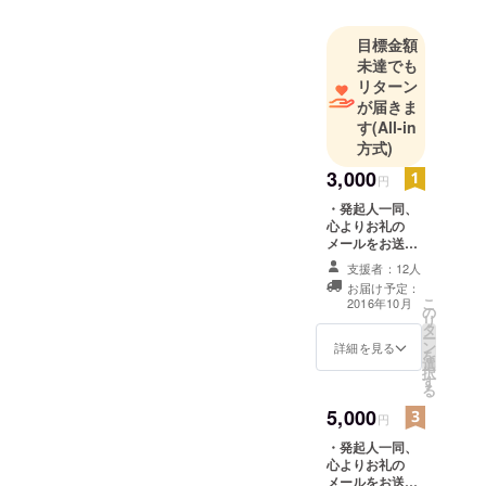
合同会社
Weeybridを
目標金額
設立いたし
未達でも
ました。
リターン
が届きま
この度、
す
(All-in
方式)
「コワーキ
ングスペー
3,000
円
ス秋葉原
・発起人一同、
Weeyble」を
心よりお礼の
10月にオー
メールをお送り
いたします。 ・
プンいたし
支援者：12人
オープニングイ
お届け予定：
ます。
ベントへご招待
こ
2016年10月
の
いたします。 ・
秋葉原徒歩3
リ
タ
スペース利用/イ
ー
分にボード
ン
ベント利用券 3
詳細を見る
を
ゲームでも
選
枚を贈呈いたし
択
す
ます。[4500円
遊べるコ
る
相当]
ワーキング
5,000
円
スペース
・発起人一同、
で、遊び、
心よりお礼の
学び、交流
メールをお送り