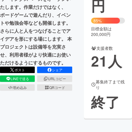
円
たします。作業だけではなく、
まちづくり・地域活性化
ボードゲームで遊んだり、イベン
85%
トや勉強会等なども開催します。
目標金額は
CAMPFIRE for Social Good
CAMPFIRE Creation
さらに人と人をつなげることでア
200,000円
CAMPFIREふるさと納税
machi-ya
コミュニティ
イデアを形にする場にします。 本
プロジェクトは設備等を充実さ
支援者数
21
人
せ、利用者様がより快適にお使い
ただけるようにするものです。
ポスト
シェア
LINEで送る
URLコピー
募集終了まで残
り
埋め込み
QRコード
終了