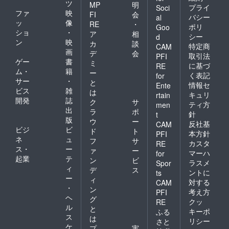
ツ
MP
明
プライ
Soci
ファ
映
FI
会
バシー
al
ッ
像
RE
・
ポリ
Goo
ショ
・
ア
相
シー
d
ン
映
カ
談
特定商
CAM
画
デ
会
取引法
PFI
ゲー
書
ミ
に基づ
RE
ム・
籍
ー
く表記
for
サー
・
と
情報セ
Ente
ビス
雑
は
キュリ
rtain
開発
誌
ク
サ
ティ方
men
出
ラ
ポ
針
t
版
ウ
ー
反社基
CAM
ビジ
ビ
ド
ト
本方針
PFI
ネ
ュ
フ
サ
カスタ
RE
ス・
ー
ァ
ー
マーハ
for
起業
テ
ン
ビ
ラスメ
Spor
ィ
デ
ス
ントに
ts
ー
ィ
対する
CAM
・
ン
考え方
PFI
ヘ
グ
クッ
RE
ル
と
キーポ
ふる
ス
は
リシー
さと
ケ
プ
実