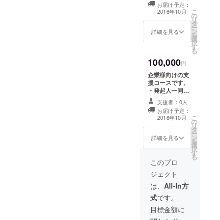
オープニングイ
だけます) ・ドリ
お届け予定：
ベントへご招待
こ
ンクチケット(ア
2016年10月
の
いたします。 ・
リ
ルコールを含む
タ
一日貸切利用
ー
ドリンクの注文
ン
券：Weeyble(最
詳細を見る
を
にご利用いただ
選
大40名)の店舗を
択
けます) 40枚を
す
一日貸し切りで
る
贈呈いたしま
ご利用いただけ
す。[20000円相
100,000
ます。 （日程調
円
当] ・Weeyble
整の為のご連絡
公式サイトにて
企業様向けの支
を差し上げます)
サポーターとし
援コースです。
てお名前を掲載
・発起人一同、
させていただき
心よりお礼の
支援者：0人
ます。 ・
メールをお送り
お届け予定：
Weeybleにお好
いたします。 ・
こ
2016年10月
の
きなボードゲー
採用活動のため
リ
タ
ム(5000円以下
のイベント参加
ー
ン
のもの)を設置リ
および店内求人
詳細を見る
を
選
クエストできま
広告/ポスター掲
択
す
す。
示などをご利用
る
いただけます。
このプロ
個人様でも承り
ジェクト
ます。（内容詳
細はご相談の
は、
All-In方
上、詰めさせて
式
です。
ください）
目標金額に