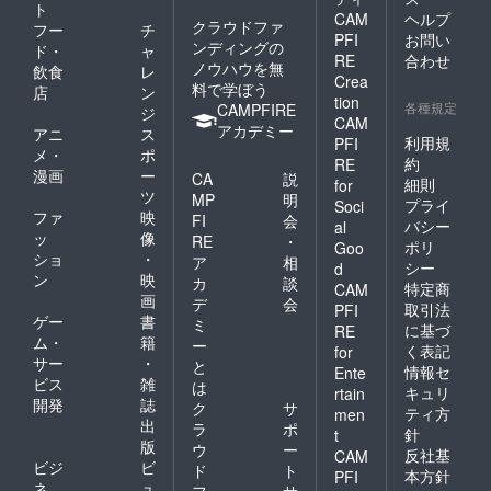
ト
CAM
ヘルプ
クラウドファ
フー
チ
PFI
お問い
ンディングの
ド・
ャ
RE
合わせ
ノウハウを無
飲食
レ
Crea
料で学ぼう
店
ン
tion
各種規定
CAMPFIRE
ジ
CAM
アカデミー
アニ
ス
利用規
PFI
メ・
ポ
約
RE
漫画
ー
CA
説
細則
for
ツ
MP
明
プライ
Soci
ファ
映
FI
会
バシー
al
ッ
像
RE
・
ポリ
Goo
ショ
・
ア
相
シー
d
ン
映
カ
談
特定商
CAM
画
デ
会
取引法
PFI
ゲー
書
ミ
に基づ
RE
ム・
籍
ー
く表記
for
サー
・
と
情報セ
Ente
ビス
雑
は
キュリ
rtain
開発
誌
ク
サ
ティ方
men
出
ラ
ポ
針
t
版
ウ
ー
反社基
CAM
ビジ
ビ
ド
ト
本方針
PFI
ネ
ュ
フ
サ