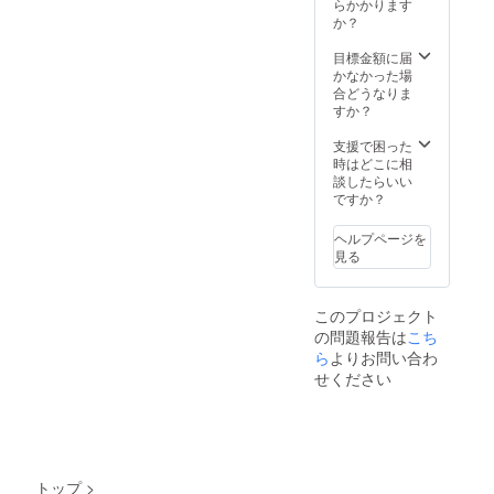
らかかります
か？
目標金額に届
かなかった場
合どうなりま
すか？
支援で困った
時はどこに相
談したらいい
ですか？
ヘルプページを
見る
このプロジェクト
の問題報告は
こち
ら
よりお問い合わ
せください
トップ
>