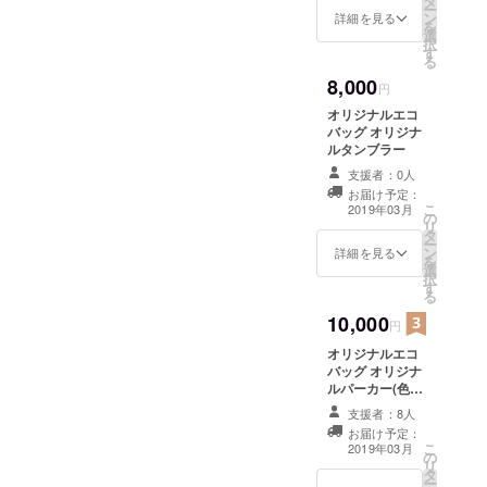
タ
ー
ン
詳細を見る
を
選
択
す
る
8,000
円
オリジナルエコ
バッグ オリジナ
ルタンブラー
支援者：0人
お届け予定：
こ
2019年03月
の
リ
タ
ー
ン
詳細を見る
を
選
択
す
る
10,000
円
オリジナルエコ
バッグ オリジナ
ルパーカー(色:
黒、ユニセック
支援者：8人
スサイズでM・L
お届け予定：
のどちらかで
こ
2019年03月
の
す。サイズのご
リ
タ
希望は記載して
ー