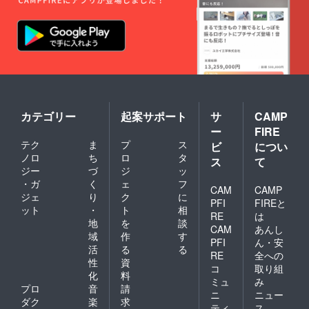
カテゴリー
起案サポート
サ
CAMP
ー
FIRE
テク
ま
プ
ス
ビ
につい
ノロ
ち
ロ
タ
ス
て
ジー
づ
ジ
ッ
・ガ
く
ェ
フ
CAM
CAMP
ジェ
り
ク
に
PFI
FIREと
ット
・
ト
相
RE
は
地
を
談
CAM
あんし
域
作
す
PFI
ん・安
活
る
る
RE
全への
性
資
コ
取り組
化
料
ミュ
み
プロ
音
請
ニ
ニュー
ダク
楽
求
ティ
ス