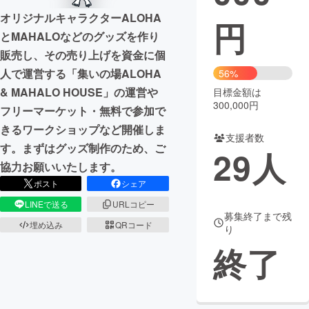
オリジナルキャラクターALOHA
円
まちづくり・地域活性化
とMAHALOなどのグッズを作り
販売し、その売り上げを資金に個
CAMPFIRE for Social Good
CAMPFIRE Creation
人で運営する「集いの場ALOHA
56%
CAMPFIREふるさと納税
machi-ya
コミュニティ
& MAHALO HOUSE」の運営や
目標金額は
300,000円
フリーマーケット・無料で参加で
きるワークショップなど開催しま
支援者数
す。まずはグッズ制作のため、ご
29
人
協力お願いいたします。
ポスト
シェア
LINEで送る
URLコピー
募集終了まで残
埋め込み
QRコード
り
終了