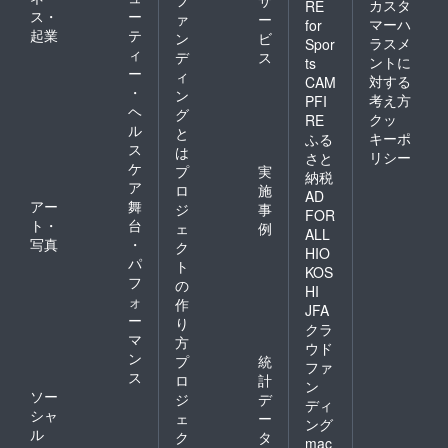
カスタ
RE
ス・
ー
ァ
ー
マーハ
for
起業
テ
ン
ビ
ラスメ
Spor
ィ
デ
ス
ントに
ts
ー
ィ
対する
CAM
・
ン
考え方
PFI
ヘ
グ
クッ
RE
ル
と
キーポ
ふる
ス
は
リシー
さと
ケ
プ
実
納税
ア
ロ
施
AD
アー
舞
ジ
事
FOR
ト・
台
ェ
例
ALL
写真
・
ク
HIO
パ
ト
KOS
フ
の
HI
ォ
作
JFA
ー
り
クラ
マ
方
ウド
ン
プ
統
ファ
ス
ロ
計
ン
ソー
ジ
デ
ディ
シャ
ェ
ー
ング
ル
ク
タ
mac