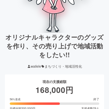
オリジナルキャラクターのグッズ
を作り、その売り上げで地域活動
をしたい!!
wailele
まちづくり・地域活性化
現在の支援総額
168,000
円
終了
56
%達成
目標金額
300,000
円
支援者数
29
人