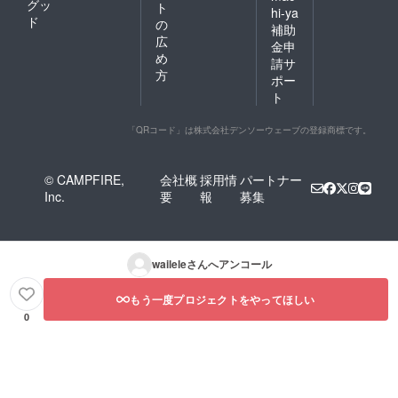
グッ
ト
hi-ya
ド
の
補助
広
金申
め
請サ
方
ポー
ト
「QRコード」は株式会社デンソーウェーブの登録商標です。
© CAMPFIRE,
会社概
採用情
パートナー
Inc.
要
報
募集
wailele
さんへアンコール
もう一度プロジェクトをやってほしい
0