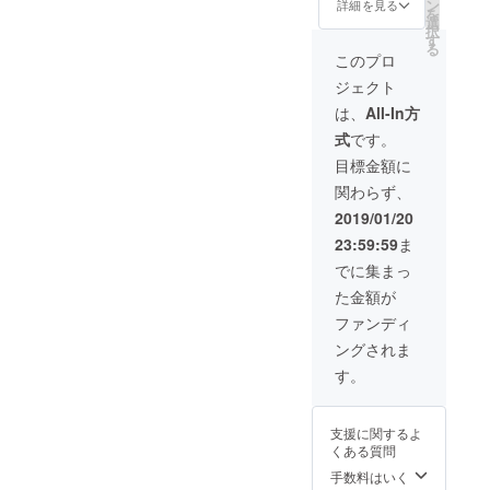
ン
頂けますようお
詳細を見る
を
選
願いいたしま
択
す
す。)
る
このプロ
ジェクト
は、
All-In方
式
です。
目標金額に
関わらず、
2019/01/20
23:59:59
ま
でに集まっ
た金額が
ファンディ
ングされま
す。
支援に関するよ
くある質問
手数料はいく