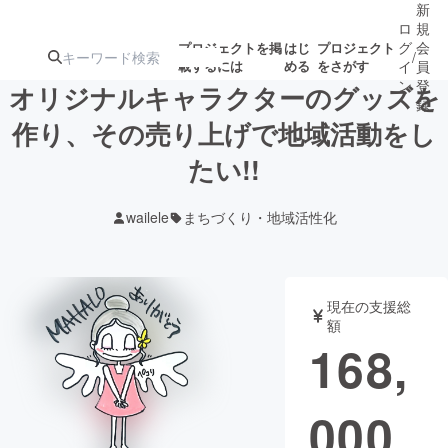
新
ロ
規
グ
会
プロジェクトを掲
はじ
プロジェクト
/
載するには
める
をさがす
イ
員
ン
登
オリジナルキャラクターのグッズを
録
作り、その売り上げで地域活動をし
たい!!
人気のプロ
注目のリ
注目の新着プロ
募集終了が近いプ
もうすぐ公開
ジェクト
ターン
ジェクト
ロジェクト
されます
wailele
まちづくり・地域活性化
アート・写真
音楽
現在の支援総
テクノロジー・ガジェット
ゲーム・サ
額
168,
映像・映画
書籍・雑誌
000
ビジネス・起業
チャレンジ