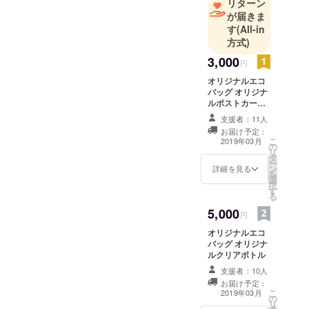
リターン
が届きま
す
(All-in
方式)
3,000
円
オリジナルエコ
バッグ オリジナ
ルポストカード5
枚セット
支援者：11人
お届け予定：
こ
2019年03月
の
リ
タ
ー
ン
詳細を見る
を
選
択
す
る
5,000
円
オリジナルエコ
バッグ オリジナ
ルクリアボトル
支援者：10人
お届け予定：
こ
2019年03月
の
リ