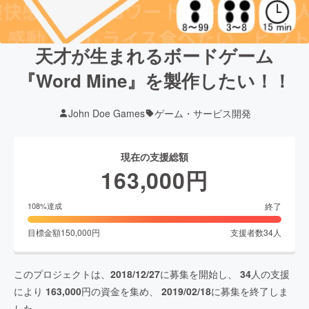
天才が生まれるボードゲーム
『Word Mine』を製作したい！！
John Doe Games
ゲーム・サービス開発
現在の支援総額
163,000
円
終了
108
%達成
目標金額
150,000
円
支援者数
34
人
このプロジェクトは、
2018/12/27
に募集を開始し、
34
人の支援
により
163,000
円の資金を集め、
2019/02/18
に募集を終了しま
した