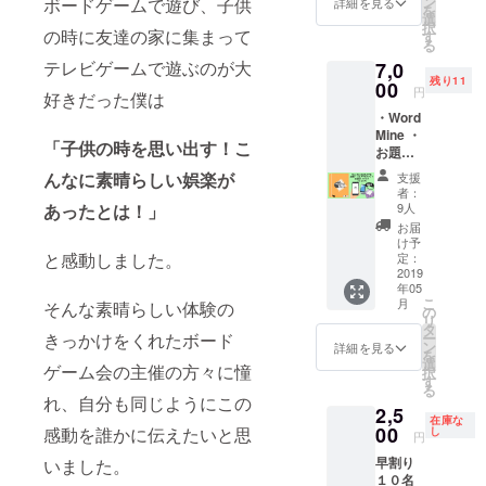
ン
ボードゲームで遊び、子供
詳細を見る
を
選
択
の時に友達の家に集まって
す
る
テレビゲームで遊ぶのが大
7,0
残り11
00
円
好きだった僕は
・Word
Mine ・
「子供の時を思い出す！こ
お題
ツール
んなに素晴らしい娯楽が
支援
・お題
者：
ツール
9人
あったとは！」
用オリ
お届
ジナル
け予
スマホ
と感動しました。
定：
スタン
2019
年05
ド ・回
こ
月
そんな素晴らしい体験の
答者ア
の
リ
イマス
タ
ー
きっかけをくれたボード
ク ・お
ン
詳細を見る
を
礼の手
選
ゲーム会の主催の方々に憧
択
紙
す
る
れ、自分も同じようにこの
2,5
在庫な
00
感動を誰かに伝えたいと思
し
円
早割り
いました。
１０名