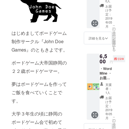
円) ・お
0人
題ツー
お届
ル ・お
け予
礼の手
定：
紙
2019
年05
こ
月
の
リ
はじめましてボードゲーム
タ
ー
ン
詳細を見る
を
制作サークル『John Doe
選
択
す
Games』のともきよです。
る
6,5
残り29
00
円
ボードゲーム大帝国静岡の
・Word
２２歳ボードゲーマー。
Mine ・
お題
ツール
夢はボードゲームを作って
支援
・お題
者：
ツール
ご飯を食べていくことで
1人
用オリ
お届
す。
ジナル
け予
スマホ
定：
スタン
2019
大学３年生の頃に静岡の
年05
ド ・お
こ
月
礼の手
の
ボードゲーム会で初めて
リ
紙
タ
ー