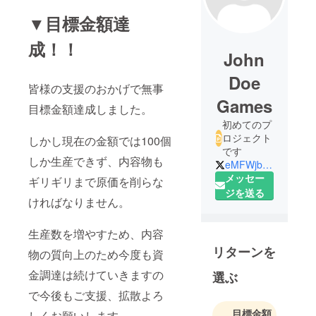
▼目標金額達
成！！
John
Doe
皆様の支援のおかげで無事
Games
目標金額達成しました。
初めてのプ
ロジェクト
しかし現在の金額では100個
です
しか生産できず、内容物も
eMFWjbn23sFKTva
メッセー
ギリギリまで原価を削らな
ジを送る
ければなりません。
生産数を増やすため、内容
リターンを
物の質向上のため今度も資
金調達は続けていきますの
選ぶ
で今後もご支援、拡散よろ
目標金額
しくお願いします。