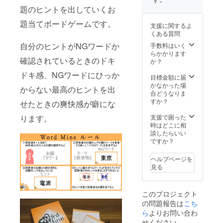
題のヒントを出していくお
題当てボードゲームです。
支援に関するよ
くある質問
自分のヒントがNGワードか
手数料はいく
らかかります
確認されているときのドキ
か？
ドキ感、NGワードにひっか
目標金額に届
かなかった場
からない最高のヒントを出
合どうなりま
すか？
せたときの爽快感が癖にな
ります。
支援で困った
時はどこに相
談したらいい
ですか？
ヘルプページを
見る
このプロジェクト
の問題報告は
こち
ら
よりお問い合わ
せください