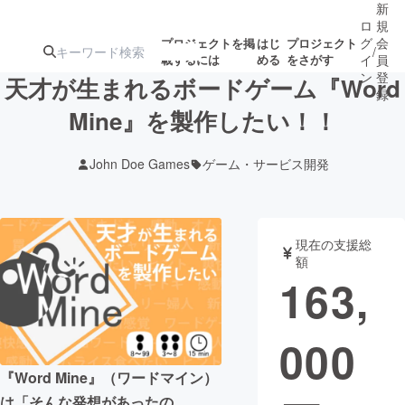
新
ロ
規
グ
会
プロジェクトを掲
はじ
プロジェクト
/
載するには
める
をさがす
イ
員
ン
登
天才が生まれるボードゲーム『Word
録
Mine』を製作したい！！
人気のプロ
注目のリ
注目の新着プロ
募集終了が近いプ
もうすぐ公開
John Doe Games
ゲーム・サービス開発
ジェクト
ターン
ジェクト
ロジェクト
されます
アート・写真
音楽
現在の支援総
額
163,
テクノロジー・ガジェット
ゲーム・サ
000
映像・映画
書籍・雑誌
『Word Mine』（ワードマイン）
ビジネス・起業
チャレンジ
は「そんな発想があったの