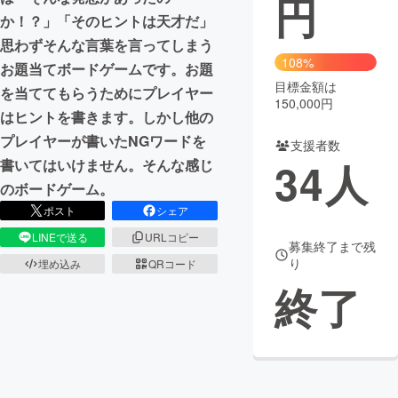
円
か！？」「そのヒントは天才だ」
まちづくり・地域活性化
思わずそんな言葉を言ってしまう
108%
お題当てボードゲームです。お題
目標金額は
CAMPFIRE for Social Good
CAMPFIRE Creation
を当ててもらうためにプレイヤー
150,000円
CAMPFIREふるさと納税
machi-ya
コミュニティ
はヒントを書きます。しかし他の
プレイヤーが書いたNGワードを
支援者数
34
人
書いてはいけません。そんな感じ
のボードゲーム。
ポスト
シェア
LINEで送る
URLコピー
募集終了まで残
り
埋め込み
QRコード
終了