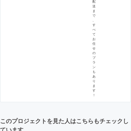
配
送
ま
で
、
す
べ
て
お
任
せ
の
プ
ラ
ン
も
あ
り
ま
す
！
このプロジェクトを見た人はこちらもチェックし
ています