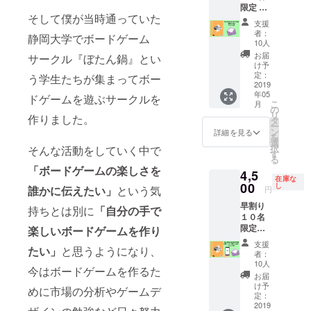
限定 販
そして僕が当時通っていた
売予定
支援
価格か
者：
静岡大学でボードゲーム
ら500円
10人
引きの
お届
サークル『ぼたん鍋』とい
お得な
け予
リター
定：
う学生たちが集まってボー
ン ・
2019
年05
Word
ドゲームを遊ぶサークルを
こ
月
Mine（
の
リ
作りました。
販売予
タ
ー
定価格
ン
詳細を見る
を
3000
選
択
そんな活動をしていく中で
円） ・
す
る
お礼の
「ボードゲームの楽しさを
4,5
手紙
在庫な
00
し
誰かに伝えたい」
という気
円
早割り
持ちとは別に
「自分の手で
１０名
限定
楽しいボードゲームを作り
500円引
支援
たい」
と思うようになり、
きのお
者：
得なリ
10人
今はボードゲームを作るた
ターン
お届
・Word
け予
めに市場の分析やゲームデ
Mine ・
定：
お題
2019