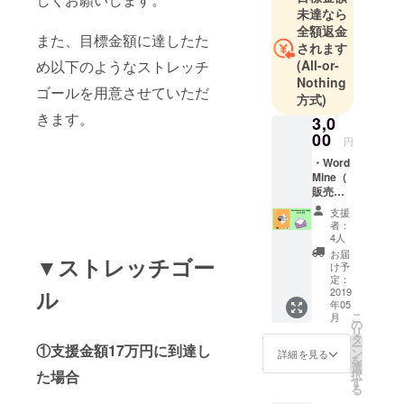
未達なら
全額返金
また、目標金額に達したた
されます
(All-or-
め以下のようなストレッチ
Nothing
ゴールを用意させていただ
方式)
きます。
3,0
00
円
・Word
Mine（
販売予
定価格
支援
3000
者：
円） ・
4人
お礼の
お届
▼ストレッチゴー
手紙
け予
定：
2019
ル
年05
こ
月
の
リ
タ
ー
①支援金額17万円に到達し
ン
詳細を見る
を
選
択
た場合
す
る