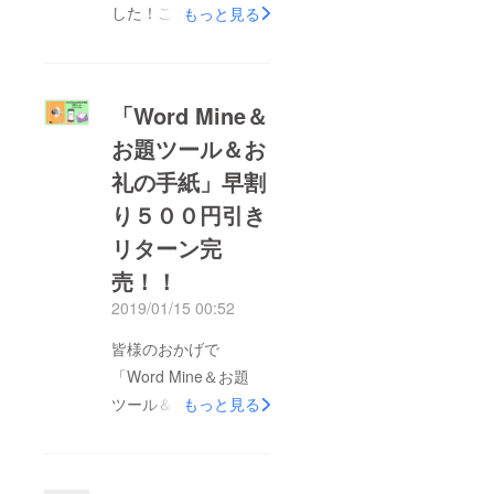
した！これも皆様の支
もっと見る
援のおかげです。あり
がとうございます！し
かし現在の金額では
「Word Mine＆
100個しか生産でき
お題ツール＆お
ず、内容物もギリギリ
礼の手紙」早割
まで原価を削らなけれ
ばなりません。生産数
り５００円引き
を増やすため、内容物
リターン完
の質向上のために今後
売！！
も資金調達は続けてい
2019/01/15 00:52
きますのでご支援、拡
散よろしくお願いしま
皆様のおかげで
す。また、目標金額に
「Word Mine＆お題
達したため以下のよう
ツール＆お礼の手紙」
もっと見る
なストレッチゴールを
早割り５００円引きリ
用意させていただきま
ターン完売しました。
す。①支援金額17万円
ご支援ありがとうござ