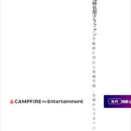
特
化
型
ク
ラ
フ
ァ
ン
手
数
料
0
円
か
ら
実
施
可
能
。
企
画
掲載
無料
か
ら
リ
タ
ー
ン