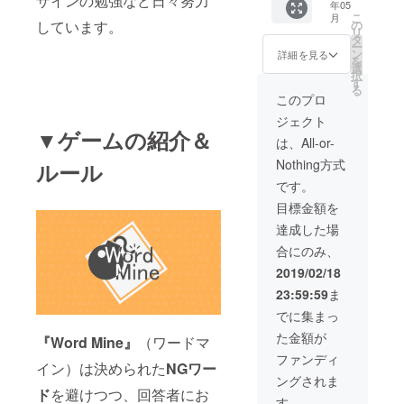
ザインの勉強など日々努力
年05
ツール
こ
月
・お礼
の
しています。
リ
の手紙
タ
ー
※人数上
ン
詳細を見る
を
限に達
選
択
し次第
す
る
5000円
このプロ
のプラ
ジェクト
ンを追
▼ゲームの紹介＆
加しま
は、All-or-
す
Nothing方式
ルール
です。
目標金額を
達成した場
合にのみ、
2019/02/18
23:59:59
ま
でに集まっ
た金額が
『Word Mine』
（ワードマ
ファンディ
イン）は決められた
NGワー
ングされま
ド
を避けつつ、回答者にお
す。