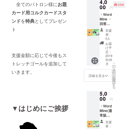
4,0
全てのパトロン様に
お題
残り30
00
円
カード用コルクカードスタ
・Word
Mine ・
ンド
を
特典
としてプレゼン
回答者
アイマ
ト
支援
スク ・
者：
お礼の
0人
手紙
お届
け予
定：
支援金額に応じて今後もス
2019
年05
トレッチゴールを追加して
こ
月
の
リ
タ
いきます。
ー
ン
詳細を見る
を
選
択
す
る
5,0
00
円
▼はじめにご挨拶
・Word
Mine(通
常販売
予定価
支援
格3000
者：