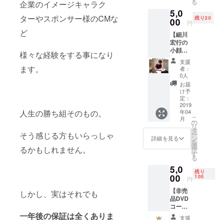
る
企業のイメージキャラク
ケッ
5,0
ト】
ターやスポンサー様のCMな
残り20
１．
00
円
WOMA
ど
【細川
NSモデ
宏行の
ルアカ
小顔で
デミー
様々な経験をする事になり
すっき
ウォー
支援
りエス
キング
ます。
者：
テチ
レッス
0人
ケッ
ン体験
お届
ト】
チケッ
け予
2016年
ト 有効
定：
ミスユ
2019
期限は
人生の勝ち組そのもの。
年04
ニバー
チケッ
こ
月
ス
トのお
の
リ
JAPAN
届け日
タ
そう感じる方もいらっしゃ
ー
、2017
から3ヶ
ン
詳細を見る
を
年エス
月間有
選
るかもしれません。
択
テグラ
効 施術
す
る
ンプ
場所は
5,0
リ、
大阪 交
残り
2019
00
通費は
100
円
年、今
実費に
【非売
回のミ
しかし、実はそれでも
なりま
品DVD
ススプ
す
コー
ラナ
HIROE
ス】
一年後の保証は全くありま
ショナ
プロ
支援