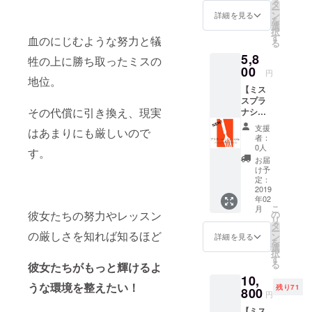
ル大会
タ
基づく
ー
の当日
ン
医療、
詳細を見る
を
参加チ
選
診療行
択
ケット
す
為では
血のにじむような努力と犠
る
１枚
ござい
5,8
２．大
牲の上に勝ち取ったミスの
ませ
阪大会
00
ん。 効
円
ファイ
地位。
果には
【ミス
ナリス
個人差
スプラ
ト本人
がござ
その代償に引き換え、現実
ナショ
からの
います
ナルア
お礼の
ことを
支援
はあまりにも厳しいので
フター
メッ
予めご
者：
パー
セージ
0人
了承く
す。
ティー
ミスス
ださ
お届
チケッ
プラナ
け予
い。
ト】
ショナ
定：
１．ア
2019
ル大会
年02
フター
の当日
こ
月
パー
参加チ
の
彼女たちの努力やレッスン
リ
ティー
ケット
タ
ー
の参加
の厳しさを知れば知るほど
と、大
ン
詳細を見る
を
チケッ
阪大会
選
択
ト ２．
ファイ
す
る
彼女たちがもっと輝けるよ
大阪大
ナリス
10,
会ファ
ト本人
うな環境を整えたい！
残り71
イナリ
800
からの
円
スト本
お礼の
【ミス
人から