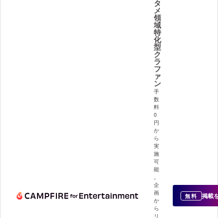
タ
メ
領
域
特
化
型
ク
ラ
フ
ァ
ン
手
数
料
0
円
か
ら
実
施
可
能
。
企
画
掲載
無料
か
ら
リ