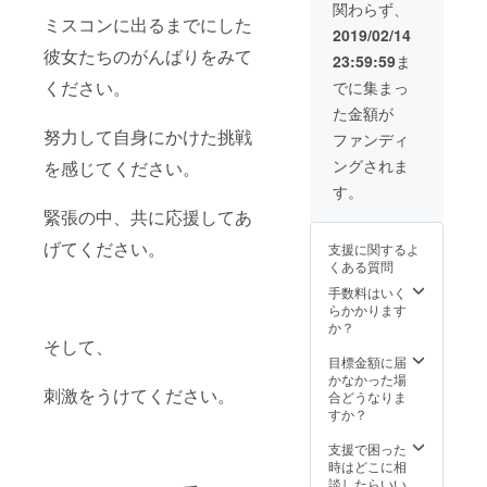
関わらず、
チケッ
パー
との２
ミスコンに出るまでにした
トANA
ティー
ショッ
2019/02/14
クラウ
のブー
トチェ
彼女たちのがんばりをみて
23:59:59
ま
ンプラ
ス出店
キ撮影
ザホテ
ANAク
権利
ください。
でに集まっ
ル神戸
ラウン
（メッ
た金額が
の100種
プラザ
セージ
類以上
ホテル
努力して自身にかけた挑戦
入り）
ファンディ
のホテ
神戸の
ミスス
ングされま
を感じてください。
ル
アフ
プラナ
ブュッ
ター
ショナ
す。
フェを
パー
ル大会
緊張の中、共に応援してあ
満喫し
ティー
当日参
なが
会場の
加チ
げてください。
支援に関するよ
ら、大
ブース
ケット
くある質問
阪大会
出店が
とアフ
の締め
出来ま
ター
手数料はいく
くくり
す。 ＜
パー
らかかります
を存分
詳細＞
ティー
か？
に楽し
アフ
チケッ
そして、
んでい
ター
トANA
目標金額に届
ただき
パー
クラウ
かなかった場
刺激をうけてください。
ます。
ティー
ンプラ
合どうなりま
大阪大
（ビュ
ザホテ
すか？
会ファ
ッフェ
ル神戸
イナリ
食事Z&
の100種
支援で困った
スト本
交流
類以上
時はどこに相
人から
会）に
のホテ
談したらいい