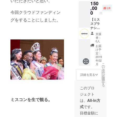
いただきたいと思い、
150
ト枚
のメッ
なが
２．ア
,00
セージ
ら、大
残り5
フター
４．非
今回クラウドファンディン
0
阪大会
円
パー
売品
の締め
グをすることにしました。
ティー
【ミス
DVD（
くくり
の参加
スプラ
参加
を存分
ペアチ
ナショ
アー
に楽し
ケット
ナル大
ティス
んでい
支援
３．大
阪大会
トの
ただき
者：
阪大会
アフ
ショー
ます。
0人
ファイ
ター
を収
大阪大
お届
ナリス
パー
録）
会ファ
け予
ト本人
ティー
定：
イナリ
からの
での
2019
※DVDは
スト本
年02
お礼の
ブース
当日収
人から
こ
月
メッ
出店 ス
録の
の
のお礼
リ
セージ
ポン
為、完
タ
のメッ
ー
ミスス
サー
成後の
ン
セージ
詳細を見る
を
プラナ
コー
お届け
選
を送ら
択
ショナ
ス】 2
となり
す
せてい
る
ル大会
月22日
ます。
ただき
このプロ
当日参
のミス
５．ア
ます。
ジェクト
加ペア
スプラ
フター
チケッ
ナショ
ミスコンを生で観る。
パー
は、
All-In方
トとア
ナル大
ティー
式
です。
フター
阪大会
でのミ
パー
アフ
スコン
目標金額に
ティー
ター
優勝者