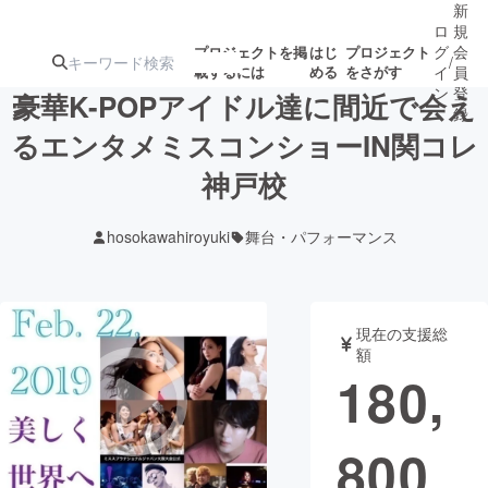
新
ロ
規
グ
会
プロジェクトを掲
はじ
プロジェクト
/
載するには
める
をさがす
イ
員
ン
登
豪華K-POPアイドル達に間近で会え
録
るエンタメミスコンショーIN関コレ
神戸校
人気のプロ
注目のリ
注目の新着プロ
募集終了が近いプ
もうすぐ公開
ジェクト
ターン
ジェクト
ロジェクト
されます
hosokawahiroyuki
舞台・パフォーマンス
アート・写真
音楽
現在の支援総
テクノロジー・ガジェット
ゲーム・サ
額
180,
映像・映画
書籍・雑誌
800
ビジネス・起業
チャレンジ