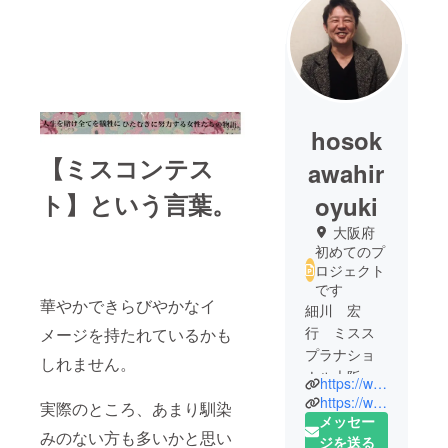
hosok
【ミスコンテス
awahir
ト】という言葉。
oyuki
大阪府
初めてのプ
ロジェクト
です
華やかできらびやかなイ
細川 宏
行 ミスス
メージを持たれているかも
プラナショ
しれません。
ナル大阪大
https://www.instagram.com/selene__hosokawa/?hl=ja
会・オーガ
https://www.facebook.com/hiroyuki.hosokawa.58910
実際のところ、あまり馴染
ナイザー
メッセー
みのない方も多いかと思い
★昭和49年
ジを送る