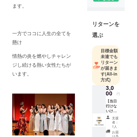
生まれの乙
ます。
女座、大阪
出身の犬好
リターンを
き。
美容家とし
一方でココに人生の全てを
選ぶ
て20年、女
懸け
性のキレイ
目標金額
のためにあ
情熱の炎を燃やしチャレン
未達でも
らゆる美容
リターン
ジし続ける熱い女性たちが
に携わって
が届きま
きました。
います。
す
(All-in
美容エステ
方式)
と整体理論
3,0
の融合を考
00
円
案し、個
【当日
人〜企業向
行けな
いけ
けセミ
ど、お
支援
ナー、美容
気持ち
者：
応援
コンサルタ
1人
コー
お届
ント。
ス】
け予