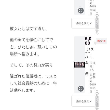
やせる脳づ
１．大
定：
会事務
2019
くり、オリ
年03
局から
ジナルのボ
こ
月
のお礼
の
リ
ディメイク
のメッ
タ
ー
セージ
ン
詳細を見る
を中心とし
を
選
彼女たちは文字通り、
たボディデ
択
す
る
ザイナー。
5,0
他の全てを犠牲にしてで
残り19
00
円
●2016年ミス
も、ひたむきに努力しこの
【ミス
ユニバース
場所へ臨みます。
ユニ
JAPAN、
バース
兵庫大
2017年エス
支援
そして、その努力が実り
会
者：
テグランプ
ビュー
1人
リ、2019
ティー
お届
選ばれた優勝者は、ミスと
キャン
年、今回の
け予
プ統括
定：
して社会貢献のために一年
ミススプラ
プロ
2019
年04
ナショナル
デュー
活動をします。
こ
月
サー
の
に、技術、
リ
HIROE
タ
理論など美
ー
ウォー
ン
詳細を見る
を
キング
容全般を指
選
択
体験チ
す
導してきま