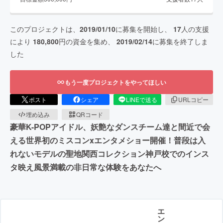
このプロジェクトは、
2019/01/10
に募集を開始し、
17
人の支援
により
180,800
円の資金を集め、
2019/02/14
に募集を終了しま
した
もう一度プロジェクトをやってほしい
ポスト
シェア
LINEで送る
URLコピー
埋め込み
QRコード
豪華K-POPアイドル、妖艶なダンスチーム達と間近で会
える世界初のミスコンxエンタメショー開催！普段は入
れないモデルの聖地関西コレクション神戸校でのインス
タ映え風景満載の非日常な体験をあなたへ
エ
ン