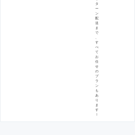
タ
ー
ン
配
送
ま
で
、
す
べ
て
お
任
せ
の
プ
ラ
ン
も
あ
り
ま
す
！