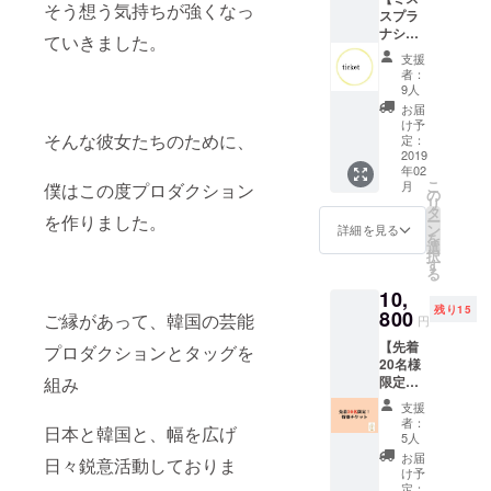
メッ
そう想う気持ちが強くなっ
スプラ
のお礼
セージ
ナショ
のメッ
を送ら
ていきました。
ナル大
セージ
せてい
支援
阪大会
アフ
ただき
者：
参加チ
ター
ます。
9人
ケット
パー
お届
コー
ティー
け予
ス】
そんな彼女たちのために、
チケッ
定：
１．ミ
2019
トANA
年02
ススプ
クラウ
こ
月
僕はこの度プロダクション
ラナ
ンプラ
の
リ
ショナ
ザホテ
タ
を作りました。
ー
ル大阪
ル神戸
ン
詳細を見る
を
大会参
の100種
選
択
加チ
類以上
す
る
ケット
のホテ
10,
１枚
ル
残り15
２．ア
800
ブュッ
ご縁があって、韓国の芸能
円
フター
フェを
【先着
パー
プロダクションとタッグを
満喫し
20名様
ティー
なが
限定特
組み
の参加
ら、大
別チ
チケッ
阪大会
支援
ケッ
ト ３．
の締め
者：
日本と韓国と、幅を広げ
ト！ミ
大阪大
くくり
5人
ススプ
会ファ
を存分
お届
日々鋭意活動しておりま
ラナ
イナリ
に楽し
け予
ショナ
スト本
定：
んでい