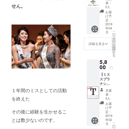
１．
ルに、
フィー
者：
せん。
DVD１
技術、
ル
0人
枚 ２．
理論な
http://hi
お届
推しの
ど美容
roe-
け予
アー
全般を
定：
concep
ティス
2019
指導し
tlife.we
年04
トのサ
た実績
bsite/
こ
月
イン付
をもつ
の
リ
き
細川本
タ
ー
（チャ
人が15
ン
詳細を見る
を
ヒョク
分のエ
選
択
か
ステを
す
る
KEY4IN
行いま
5,8
Tか
す。 有
Nana）
00
効期限
円
22日の
はチ
【ミス
当日に
ケット
スプラ
盛り上
のお届
ナショ
げてく
け日か
ナル大
れる参
ら3ヶ月
１年間のミスとしての活動
支援
阪大会
加アー
間有効
者：
参加チ
ティス
を終えた
施術場
0人
ケット
ト達の
所は大
お届
１枚 】
ショー
阪 交通
け予
その後に経験を生かせるこ
１．ミ
を収録
定：
費は実
ススプ
2019
してお
費にな
とは数少ないのです。
年02
ラナ
届けし
ります
こ
月
ショナ
ます。
の
※法令に
リ