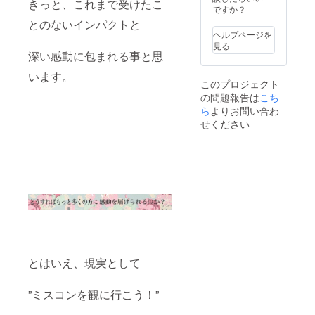
きっと、これまで受けたこ
のお礼
て お客
ル
ですか？
のメッ
様が着
ブュッ
とのないインパクトと
セージ
席して
フェを
ヘルプページを
を送ら
おりま
満喫し
見る
せてい
すお部
なが
深い感動に包まれる事と思
ただき
屋の中
ら、大
ます。
にブー
います。
阪大会
このプロジェクト
ス出展
の締め
の問題報告は
こち
する事
くくり
ができ
ら
よりお問い合わ
を存分
ます。
に楽し
せください
出展時
んでい
間はア
ただき
フター
ます。
パー
大阪大
ティー
会ファ
中
イナリ
（17:30
スト本
～
人から
19:30）
のお礼
のお時
のメッ
間帯と
セージ
なりま
を送ら
とはいえ、現実として
す。
せてい
ブース
ただき
ではサ
ます
”ミスコンを観に行こう！”
ンプル
配布や