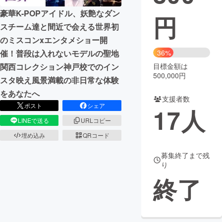
豪華K-POPアイドル、妖艶なダン
円
まちづくり・地域活性化
スチーム達と間近で会える世界初
のミスコンxエンタメショー開
CAMPFIRE for Social Good
CAMPFIRE Creation
催！普段は入れないモデルの聖地
36%
CAMPFIREふるさと納税
machi-ya
コミュニティ
関西コレクション神戸校でのイン
目標金額は
500,000円
スタ映え風景満載の非日常な体験
をあなたへ
支援者数
ポスト
シェア
17
人
LINEで送る
URLコピー
埋め込み
QRコード
募集終了まで残
り
終了