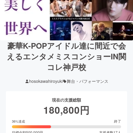
豪華K-POPアイドル達に間近で会
えるエンタメミスコンショーIN関
コレ神戸校
hosokawahiroyuki
舞台・パフォーマンス
現在の支援総額
180,800
円
終了
36
%達成
目標金額
500,000
円
支援者数
17
人