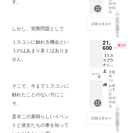
す。
ル大阪
2019
人から
ただき
年02
大会参
のお礼
ます。
こ
月
加チ
のメッ
の
大阪大
リ
ケット
セージ
タ
会ファ
ー
コー
ミスス
ン
イナリ
詳細を見る
を
ス】
しかし、実際問題として
プラナ
選
スト本
択
１．ミ
ショナ
す
人から
る
ススプ
ル大会
のお礼
ミスコンに触れる機会とい
21,
ラナ
当日参
のメッ
残り9
ショナ
600
加チ
セージ
円
うのはあまり多くはありま
ル大阪
ケット
を送ら
【ミス
大会参
とアフ
せてい
せん。
スプラ
加チ
ター
ただき
ナショ
ケット
パー
ます。
ナル大
１枚
ティー
支援
阪大会
２．ア
チケッ
者：
ペアチ
フター
トANA
1人
ケット
パー
クラウ
そこで、今までミスコンに
お届
コー
ティー
ンプラ
け予
ス】
触れたことのない方にこ
の参加
定：
ザホテ
１．ミ
2019
チケッ
ル神戸
年02
そ、
ススプ
ト ３．
の100種
こ
月
ラナ
大阪大
の
類以上
リ
ショナ
会ファ
タ
のホテ
ー
是非この素晴らしいイベン
ル大阪
イナリ
ン
ル
詳細を見る
を
大会参
スト本
選
ブュッ
トと彼女たちの事を知って
択
加ペア
人から
す
フェを
る
チケッ
のお礼
満喫し