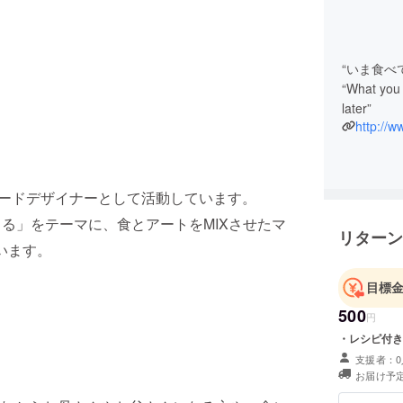
“いま食べ
“What you 
later”
http://
、フードデザイナーとして活動しています。
る」をテーマに、食とアートをMIXさせたマ
リターン
います。
目標
500
円
・レシピ付
支援者：0
お届け予定