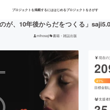
プロジェクトを掲載するには
はじめる
プロジェクトをさがす
が、10年後からだをつくる」saji5
mihosaji
書籍・雑誌出版
注目のリターン
注目の新着プロジェクト
募集終了が近いプロジェクト
も
現在の
音楽
舞台・パフォーマンス
20
ゲーム・サービス開発
フード・飲食店
41%
書籍・雑誌出版
アニメ・漫画
目標金額は5
支援者
チャレンジ
ビューティー・ヘルスケ
35