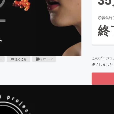
募集終
CAMPFIRE for Social Good
CAMPFIRE Creation
終
CAMPFIREふるさと納税
machi-ya
コミュニティ
このプロジェ
ピー
埋め込み
QRコード
終了しました