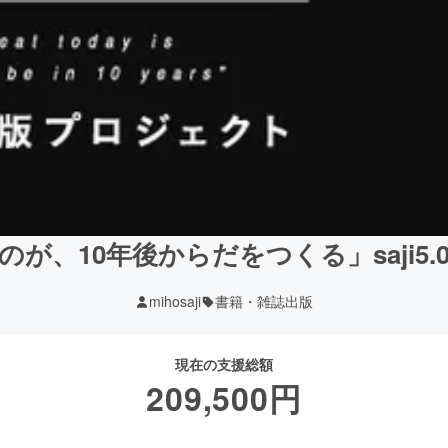
が、10年後からだをつくる」saji5
mihosaji
書籍・雑誌出版
現在の支援総額
209,500
円