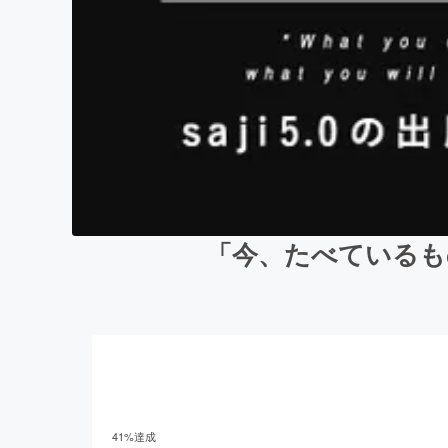
「今、たべているもの
41
%達成