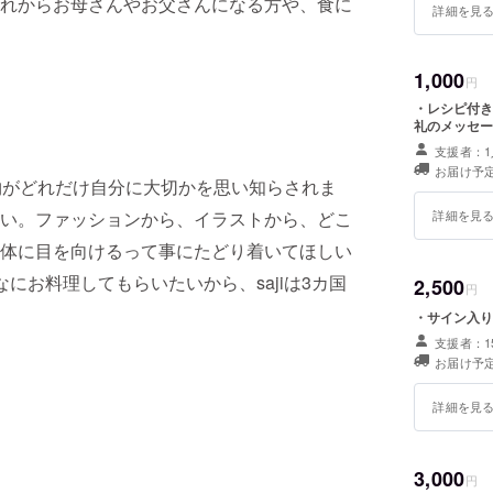
れからお母さんやお父さんになる方や、食に
詳細を見
1,000
円
・レシピ付き
礼のメッ
支援者：1
お届け予定
物がどれだけ自分に大切かを思い知らされま
い。ファッションから、イラストから、どこ
詳細を見
体に目を向けるって事にたどり着いてほしい
なにお料理してもらいたいから、sajiは3カ国
2,500
円
・サイン入りs
支援者：1
お届け予定
詳細を見
）
3,000
円