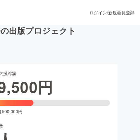
ログイン
/
新規会員登録
.0の出版プロジェクト
うすぐ公開されます
支援総額
プロダクト
9,500
円
ファッション
スポーツ
00,000円
数
ア
ソーシャルグッド
人