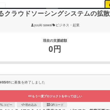
るクラウドソーシングシステムの拡散
yuuki sawai
ビジネス・起業
現在の支援総額
0
円
9/05/01
に募集を終了しました
もう一度プロジェクトをやってほしい
RLコピー
埋め込み
QRコード