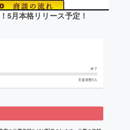
！5月本格リリース予定！
終了
支援者数
0
人