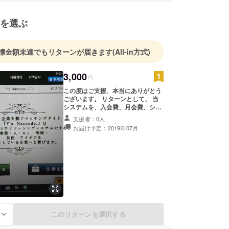
を選ぶ
標金額未達でもリターンが届きます
(All-in方式)
3,000
円
この度はご支援、本当にありがとう
ございます。 リターンとして、 当
システムを、入会費、月会費、シス
テム利用料を０円でご利用いただけ
支援者：0人
ます。 （通常はシステム利用料とし
お届け予定：2019年07月
て、決済額の５％ずつをいただいて
おります。）
このリターンを選択する
る