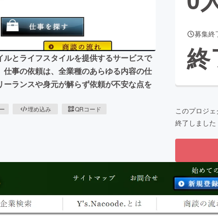
募集終
CAMPFIRE for Social Good
CAMPFIRE Creation
終
CAMPFIREふるさと納税
machi-ya
コミュニティ
イルとライフスタイルを提供するサービスで
。仕事の依頼は、全業種のあらゆる内容の仕
リーランスや身元が解らず依頼が不安な点を
ピー
埋め込み
QRコード
このプロジェ
終了しました