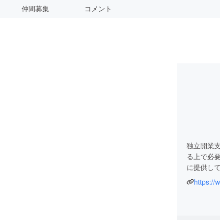
仲間募集
コメント
独立開業
る上で必
に提供し
https://
宜しくお