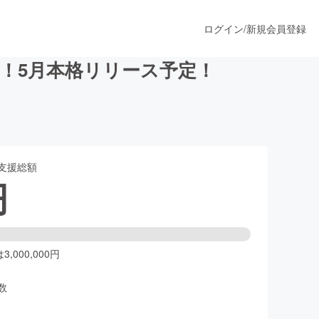
ログイン
/
新規会員登録
！5月本格リリース予定！
うすぐ公開されます
支援総額
プロダクト
円
ファッション
スポーツ
,000,000円
数
ア
ソーシャルグッド
人