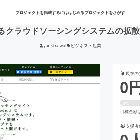
プロジェクトを掲載するには
はじめる
プロジェクトをさがす
るクラウドソーシングシステムの拡散
yuuki sawai
ビジネス・起業
注目のリターン
注目の新着プロジェクト
募集終了が近いプロジェクト
も
現在の
音楽
舞台・パフォーマンス
0
ゲーム・サービス開発
フード・飲食店
0%
書籍・雑誌出版
アニメ・漫画
目標金額は3
支援者
チャレンジ
ビューティー・ヘルスケ
0