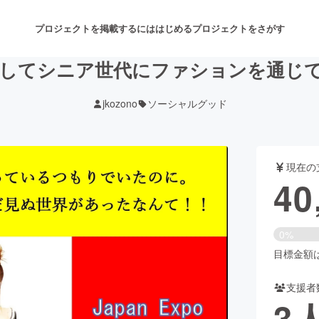
プロジェクトを掲載するには
はじめる
プロジェクトをさがす
してシニア世代にファションを通じ
jkozono
ソーシャルグッド
注目のリターン
注目の新着プロジェクト
募集終了が近いプロジェクト
も
現在の
音楽
舞台・パフォーマンス
40
ゲーム・サービス開発
フード・飲食店
0%
書籍・雑誌出版
アニメ・漫画
目標金額は4
支援者
チャレンジ
ビューティー・ヘルスケ
3