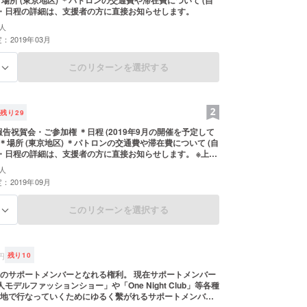
＊場所 (東京地区) ＊パトロンの交通費や滞在費について (自
場・日程の詳細は、支援者の方に直接お知らせします。
人
：2019年03月
このリターンを選択する
る
残り
29
po報告祝賀会・ご参加権 ＊日程 (2019年9月の開催を予定して
 ＊場所 (東京地区) ＊パトロンの交通費や滞在費について (自
・日程の詳細は、支援者の方に直接お知らせします。 ※上記
届け予定月」は目安となりますので、予めご了承くださ
人
：2019年09月
このリターンを選択する
る
円
残り
10
のサポートメンバーとなれる権利。 現在サポートメンバー
モデルファッションショー」や「One Night Club」等各種
地で行なっていくためにゆるく繫がれるサポートメンバ