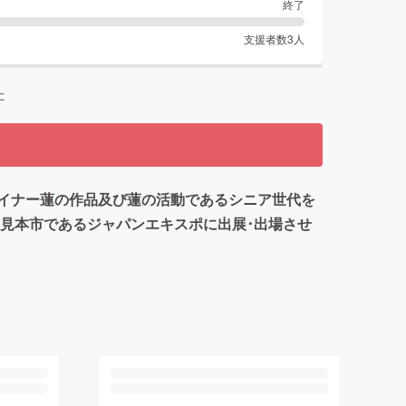
終了
支援者数
3
人
た
イナー蓮の作品及び蓮の活動であるシニア世代を
の見本市であるジャパンエキスポに出展･出場させ