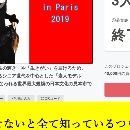
募集終
CAMPFIRE for Social Good
CAMPFIRE Creation
終
CAMPFIREふるさと納税
machi-ya
コミュニティ
このプロジェ
生の輝き」や「生きがい」を届けるため、
40,000
円の資
るシニア世代を中心とした「素人モデル
行なわれる世界最大規模の日本文化の見本市で
ピー
埋め込み
QRコード