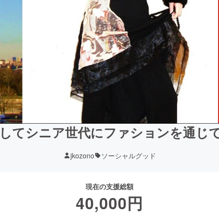
してシニア世代にファションを通じ
jkozono
ソーシャルグッド
現在の支援総額
40,000
円