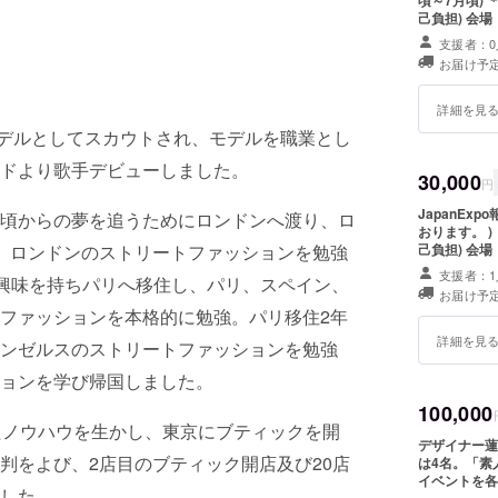
頃～7月頃) 
己負担) 会
支援者：0
お届け予定
詳細を見
デルとしてスカウトされ、モデルを職業とし
ドより歌手デビューしました。
30,000
円
JapanEx
頃からの夢を追うためにロンドンへ渡り、ロ
おります。 )
、ロンドンのストリートファッションを勉強
己負担) 会場
により、「お
支援者：1
」に興味を持ちパリへ移住し、パリ、スペイン、
い。
お届け予定
ファッションを本格的に勉強。パリ移住2年
詳細を見
ンゼルスのストリートファッションを勉強
ョンを学び帰国しました。
100,000
たノウハウを生かし、東京にブティックを開
デザイナー蓮
判をよび、2店目のブティック開店及び20店
は4名。「素人
イベントを各
した。