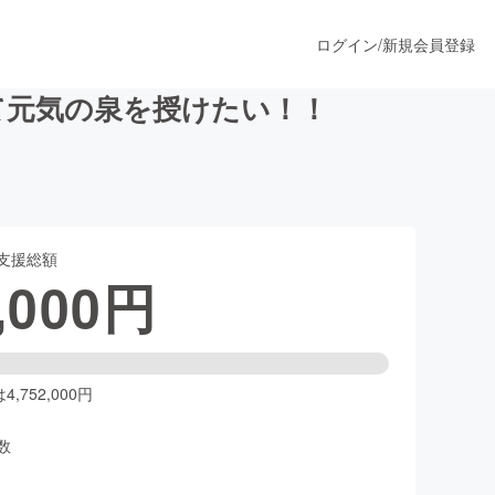
ログイン
/
新規会員登録
て元気の泉を授けたい！！
うすぐ公開されます
支援総額
プロダクト
,000
円
ファッション
スポーツ
,752,000円
数
ア
ソーシャルグッド
人