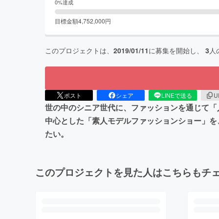
0
%達成
目標金額
4,752,000
円
このプロジェクトは、
2019/01/11
に募集を開始し、
3
人
ポスト
シェア
LINEで送る
U
世の中のシニア世代に、ファッションを通じて「
中心とした「素人モデルファッションショー」を
たい。
このプロジェクトを見た人はこちらもチ