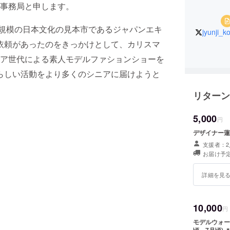
事務局と申します。
規模の日本文化の見本市であるジャパンエキ
jyunji_k
依頼があったのをきっかけとして、カリスマ
ア世代による素人モデルファションショーを
らしい活動をより多くのシニアに届けようと
リターン
5,000
円
デザイナー蓮
支援者：2
お届け予定
詳細を見
10,000
円
モデルウォー