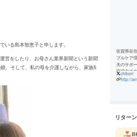
でいる島本智恵子と申します。
佐賀県在住
ブルケア
運営をしたり、お母さん業界新聞という新聞
夫のサポ
の娘、そして、私の母を介護しながら、家族5
実現中で
chibori
http://
リターン
目