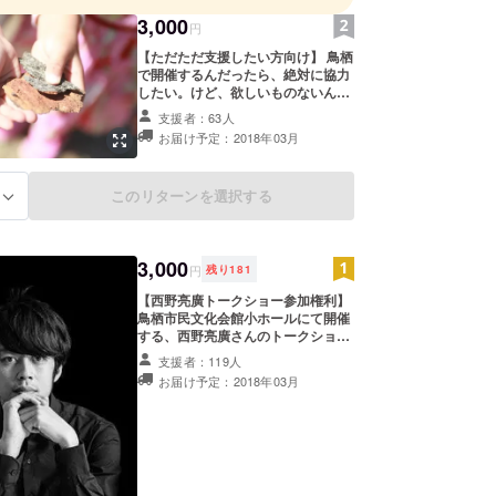
3,000
円
【ただただ支援したい方向け】 鳥栖
で開催するんだったら、絶対に協力
したい。けど、欲しいものないんだ
よね〜。という方にオススメのリ
支援者：63人
ターンです。 と言っても、何もない
お届け予定：2018年03月
のは心苦しいので、開催期間中の様
子を撮影して、メールにて開催ご報
告させて頂きます。
このリターンを選択する
る
3,000
円
残り
181
【西野亮廣トークショー参加権利】
鳥栖市民文化会館小ホールにて開催
する、西野亮廣さんのトークショー
に参加できる権利です。 日程は、3
支援者：119人
月5日（月）18時半スタート予定で
お届け予定：2018年03月
す。 ※クラウドファンディング終了
後に、詳細をお送り致します。 ※初
回のクラウドファンディングで権利
を購入している方は、前列のお席を
ご準備しております。今回権利をご
購入の方は、その後ろ三列目からの
お席のご準備となりますこと、ご了