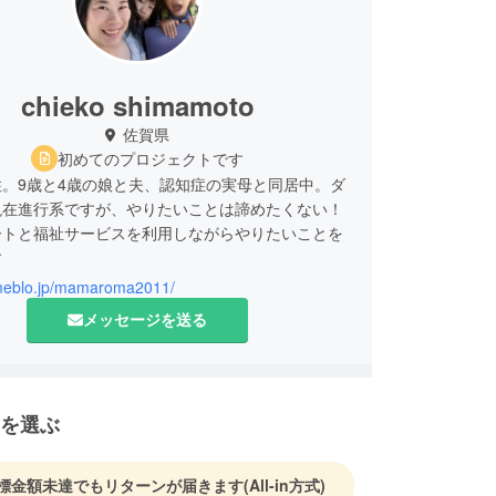
chieko shimamoto
佐賀県
初めてのプロジェクトです
。9歳と4歳の娘と夫、認知症の実母と同居中。ダ
現在進行系ですが、やりたいことは諦めたくない！
ートと福祉サービスを利用しながらやりたいことを
す。
ameblo.jp/mamaroma2011/
メッセージを送る
を選ぶ
標金額未達でもリターンが届きます
(All-in方式)