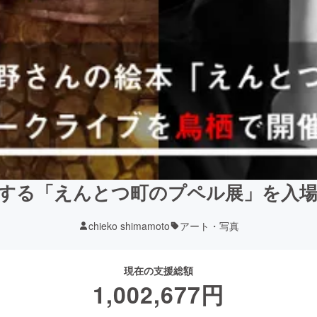
する「えんとつ町のプペル展」を入
chieko shimamoto
アート・写真
現在の支援総額
1,002,677
円