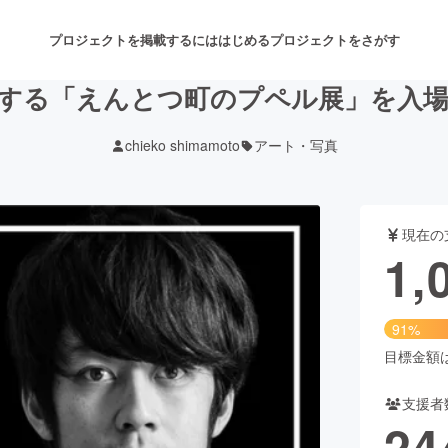
プロジェクトを掲載するには
はじめる
プロジェクトをさがす
する「えんとつ町のプペル展」を入
chieko shimamoto
アート・写真
注目のリターン
注目の新着プロジェクト
募集終了が近いプロジェクト
も
現在の
音楽
舞台・パフォーマンス
1,
ゲーム・サービス開発
フード・飲食店
91%
書籍・雑誌出版
アニメ・漫画
目標金額は1
支援者
チャレンジ
ビューティー・ヘルスケ
24