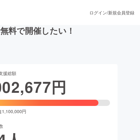
ログイン
/
新規会員登録
場無料で開催したい！
うすぐ公開されます
支援総額
プロダクト
002,677
円
ファッション
スポーツ
,100,000円
数
ア
ソーシャルグッド
4
人