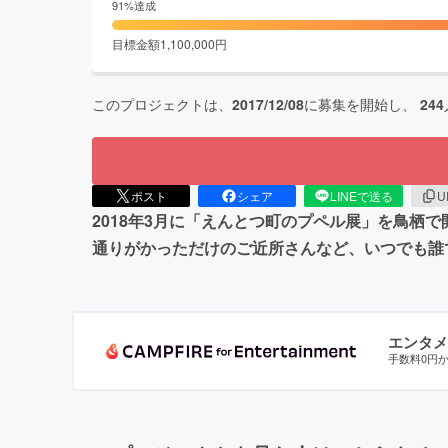
91
%達成
目標金額
1,100,000
円
このプロジェクトは、
2017/12/08
に募集を開始し、
244
ポスト
シェア
LINEで送る
U
2018年3月に「えんとつ町のプペル展」を鳥栖
通りがかっただけのご近所さんなど、いつでも誰
エンタメ
手数料0円