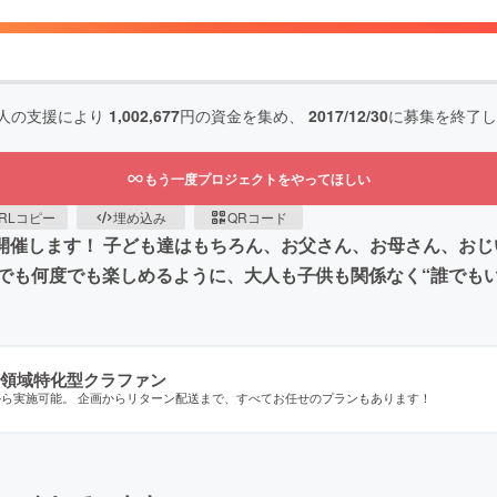
人の支援により
1,002,677
円の資金を集め、
2017/12/30
に募集を終了し
もう一度プロジェクトをやってほしい
RLコピー
埋め込み
QRコード
で開催します！ 子ども達はもちろん、お父さん、お母さん、お
でも何度でも楽しめるように、大人も子供も関係なく“誰でもい
領域特化型クラファン
から実施可能。 企画からリターン配送まで、すべてお任せのプランもあります！