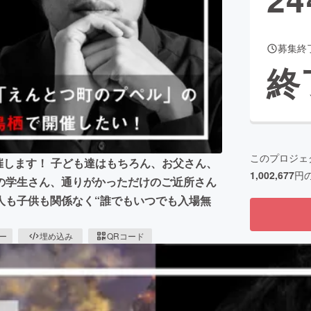
募集終
CAMPFIRE for Social Good
CAMPFIRE Creation
終
CAMPFIREふるさと納税
machi-ya
コミュニティ
このプロジェ
催します！ 子ども達はもちろん、お父さん、
1,002,677
円
の学生さん、通りがかっただけのご近所さん
人も子供も関係なく“誰でもいつでも入場無
ピー
埋め込み
QRコード