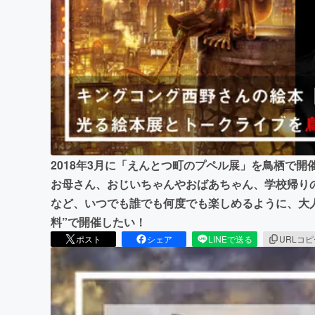
まちづくり・地域活性化
2018年3月に「えんとつ町のプペル展」を鳥栖で開
お母さん、おじいちゃんやおばあちゃん、学校帰り
など、いつでも誰でも何度でも楽しめるように、大
料”で開催したい！
ポスト
シェア
LINEで送る
URLコ