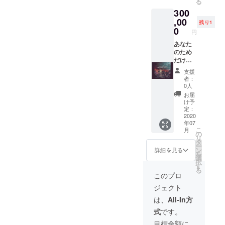
る
レッス
で販売
され、
300
ン！ ※
致しま
ライブ
スタジ
,00
す。入
の配信
残り1
オ代は
場可で
0
も行い
円
リター
開催で
ます。
ン金額
あなた
きた場
※お客様
に含ま
のため
合は、
を来場
れてお
だけに
「ドリ
させた
りま
ROAが
ンク代
場合の
支援
す。 ※
曲を作
込みの
本公演
者：
スタジ
りま
入場チ
は、来
0人
オは東
す！
ケッ
場され
お届
京・渋
ミック
ト」に
た方の
け予
谷を予
ス/マス
なりま
定：
個人情
定して
タリン
2020
す。入
報を主
年07
おりま
グ済の
場の可
催であ
こ
月
す。 ※
ものを
否に関
の
る我々
リ
ご希望
提供！
わらず
タ
ROAと
ー
の方は
著作権
ライブ
ン
の取り
詳細を見る
を
当日の
譲渡を
は開催
選
決めに
択
レンタ
するの
され、
す
より、
る
ル用の
で商用
ライブ
保健所
このプロ
津軽三
利用
の配信
並びに
ジェクト
味線を
可！
も行い
行政指
無料で
（リ
ます。
導に基
は、
All-In方
お貸し
ターン
※お客様
いて速
式
です。
しま
金額に
を来場
やかに
す。 ※
レコー
させた
必要各
目標金額に