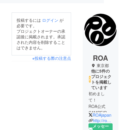
投稿するには
ログイン
が
必要です。
プロジェクトオーナーの承
認後に掲載されます。承認
された内容を削除すること
はできません。
ROA
※投稿する際の注意点
東京都
他に5件の
プロジェク
トを掲載し
ています
初めまし
て！
ROA公式
CAMPFIRE
ROAjapan
ページで
http://roa81.com/
す！
メッセー