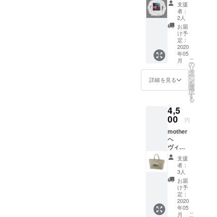
ウェイ
¥3,500-
個人情
支援
トロン
※Tシャ
報を主
者：
グス
ツ詳細
2人
催であ
リーブT
United
る我々
お届
シャツ
Athle
け予
ROAと
単品 ※
オーセ
定：
の取り
配送料
2020
ン
決めに
年05
は購入
ティッ
より、
こ
月
者負担
ク スー
の
保健所
リ
となり
パーヘ
タ
並びに
ー
ます。
ヴィー
ン
詳細を見る
行政指
を
(着払い
ウェイ
選
導に基
択
にて配
ト 7.1オ
す
いて速
る
送) ※ロ
ンス T
やかに
4,5
ングス
シャツ
必要各
リーブT
00
サイズ
所に情
円
シャツ
表は画
報を提
mother
は通常
像参照
供させ
ヘ
の物販
くださ
て頂く
ヴィー
でも販
い
場合が
キャン
売致し
御座い
支援
バス
ます。
者：
ます。
ジップ
通常価
3人
こちら
トート
格
お届
を了承
バッグ
¥4,200-
け予
頂く方
※配送料
※Tシャ
定：
のみチ
は購入
2020
ツ詳細
ケット
年05
者負担
United
のご購
こ
月
となり