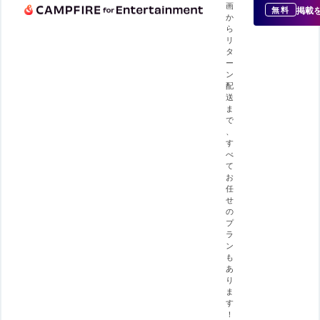
画
掲載
無料
か
ら
リ
タ
ー
ン
配
送
ま
で
、
す
べ
て
お
任
せ
の
プ
ラ
ン
も
あ
り
ま
す
！