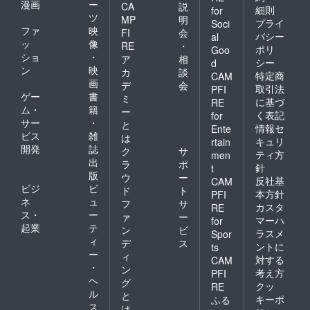
漫画
ー
CA
説
細則
for
ツ
MP
明
プライ
Soci
ファ
映
FI
会
バシー
al
ッ
像
RE
・
ポリ
Goo
ショ
・
ア
相
シー
d
ン
映
カ
談
特定商
CAM
画
デ
会
取引法
PFI
ゲー
書
ミ
に基づ
RE
ム・
籍
ー
く表記
for
サー
・
と
情報セ
Ente
ビス
雑
は
キュリ
rtain
開発
誌
ク
サ
ティ方
men
出
ラ
ポ
針
t
版
ウ
ー
反社基
CAM
ビジ
ビ
ド
ト
本方針
PFI
ネ
ュ
フ
サ
カスタ
RE
ス・
ー
ァ
ー
マーハ
for
起業
テ
ン
ビ
ラスメ
Spor
ィ
デ
ス
ントに
ts
ー
ィ
対する
CAM
・
ン
考え方
PFI
ヘ
グ
クッ
RE
ル
と
キーポ
ふる
ス
は