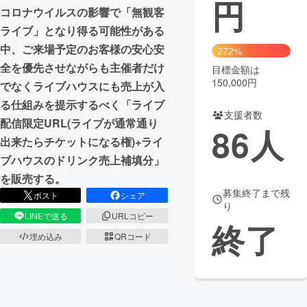
円
コロナウイルスの影響で「無観客
まちづくり・地域活性化
ライブ」となり得る可能性がある
中、ご来場予定のお客様の安心安
272%
全を優先させながらも主催者だけ
CAMPFIRE for Social Good
CAMPFIRE Creation
目標金額は
150,000円
でなくライブハウスにも売上が入
CAMPFIREふるさと納税
machi-ya
コミュニティ
る仕組みを提示するべく「ライブ
支援者数
配信限定URL(ライブが通常通り
86
人
出来たらチケットになる権)+ライ
ブハウスのドリンク売上補填分」
を販売する。
募集終了まで残
ポスト
シェア
り
LINEで送る
URLコピー
終了
埋め込み
QRコード