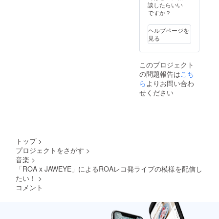
レッス
を了承
談したらいい
でも販
ンを希
頂く方
ですか？
売致し
望する
のみチ
ます。
曜日、
ケット
通常価
ヘルプページを
時間
のご購
格
見る
帯、を
入をお
¥3,500-
ご記載
願い致
※Tシャ
くださ
しま
ツ詳細
このプロジェクト
い。
す。 ※
United
の問題報告は
こち
配送料
Athle
ら
よりお問い合わ
は購入
オーセ
者負担
ン
せください
となり
ティッ
ます。
ク スー
(着払い
パーヘ
にて配
ヴィー
送) ※T
ウェイ
シャツ
ト 7.1オ
トップ
>
は通常
ンス T
プロジェクトをさがす
>
の物販
シャツ
音楽
>
でも販
サイズ
「ROA x JAWEYE」によるROAレコ発ライブの模様を配信し
売致し
表は画
ます。
たい！
>
像参照
通常価
くださ
コメント
格
い
¥3,500-
※Tシャ
ツ詳細