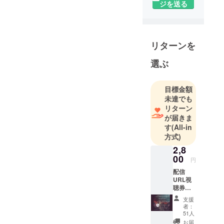
ジを送る
リターンを
選ぶ
目標金額
未達でも
リターン
が届きま
す
(All-in
方式)
2,8
00
円
配信
URL視
聴券付
き入場
支援
券 ※当
者：
日のお
51人
客様入
お届