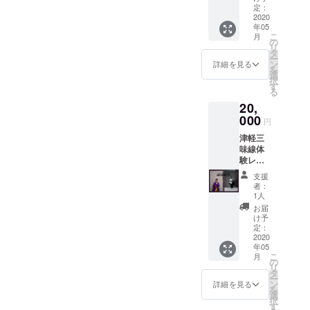
ウェイ
有料配
定：
日
トTシャ
2020
信URL
9:00~1
年05
ツ ※当
をクラ
8:00 お
こ
月
日のお
ウド
の
客様相
リ
客様入
ファン
タ
談セン
ー
場の可
ディン
ン
ター
詳細を見る
を
否をコ
グにて
選
TEL:05
択
ロナ
¥2,800-
す
2-212-
る
ウィル
で販売
8595 E-
20,
スの情
致しま
mail:su
勢に伴
000
す。入
pport@
円
いアナ
場可で
sync-
津軽三
ウンス
開催で
innovati
味線体
いたし
きた場
on.co.jp
験レッ
ます。
合は、
スン！
※お客様
「ドリ
支援
ROAの
入場の
ンク代
者：
メン
可否判
込みの
1人
バーで
断を問
入場チ
お届
ある匹
わず、
ケッ
け予
田大
有料配
定：
ト」に
智、
2020
信URL
なりま
年05
と、
をクラ
す。入
こ
月
TES、
ウド
の
場の可
リ
による
ファン
タ
否に関
ー
60分津
ディン
ン
わらず
詳細を見る
を
軽三味
グにて
選
ライブ
択
線体験
¥2,800-
す
は開催