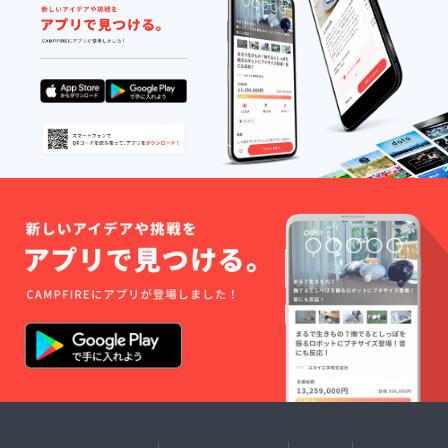
United
Athle
オーセ
ン
ティッ
ク スー
パーヘ
ヴィー
ウェイ
ト 7.1オ
ンス T
シャツ
サイズ
表は画
像参照
くださ
い