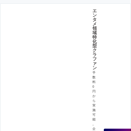
エ
ン
タ
メ
領
域
特
化
型
ク
ラ
フ
ァ
ン
手
数
料
0
円
か
ら
実
施
可
能
。
企