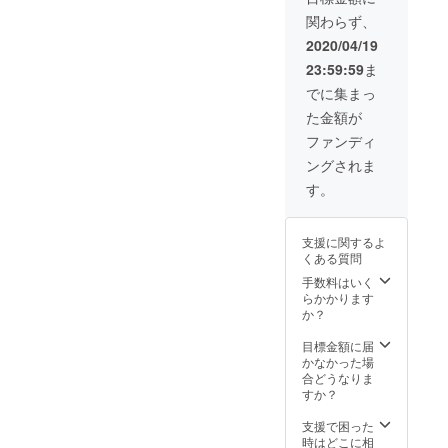
オンラ
ディン
場合の
所に情
関わらず、
インで
グ費
本公演
報を提
のレッ
用、そ
は、来
供させ
2020/04/19
スンも
の他交
場され
て頂く
23:59:59
ま
可能で
通費、
た方の
場合が
す。 ※
音源制
個人情
御座い
でに集まっ
日時
作に関
報を主
ます。
た金額が
は、平
する全
催であ
こちら
日/週末
ての費
る我々
を了承
ファンディ
問わ
用含
ROAと
頂く方
ングされま
ず、午
む。）
の取り
のみチ
後〜夜
決めに
ケット
す。
帯を想
より、
のご購
定して
保健所
入をお
おり、
並びに
願い致
支援に関するよ
プロ
行政指
しま
くある質問
ジェク
導に基
す。 ※
ト終了
いて速
手数料はいく
配送料
後に支
やかに
らかかります
は購入
援者様
必要各
か？
者負担
と相談
所に情
となり
の上、
報を提
目標金額に届
ます。
詳細日
供させ
かなかった場
(着払い
時は決
て頂く
合どうなりま
にて配
定致し
場合が
すか？
送) ※T
ます。
御座い
シャツ
※備考欄
ます。
支援で困った
は通常
に、
こちら
時はどこに相
の物販