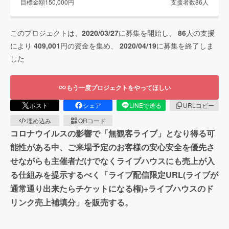
目標金額
150,000
円
支援者数
86
人
このプロジェクトは、
2020/03/27
に募集を開始し、
86
人の支援
により
409,001
円の資金を集め、
2020/04/19
に募集を終了しま
した
もう一度プロジェクトをやってほしい
ポスト
シェア
LINEで送る
URLコピー
埋め込み
QRコード
コロナウイルスの影響で「無観客ライブ」となり得る可
能性がある中、ご来場予定のお客様の安心安全を優先さ
せながらも主催者だけでなくライブハウスにも売上が入
る仕組みを提示するべく「ライブ配信限定URL(ライブが
通常通り出来たらチケットになる権)+ライブハウスのド
リンク売上補填分」を販売する。