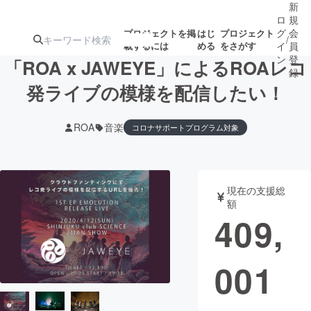
新
ロ
規
グ
会
プロジェクトを掲
はじ
プロジェクト
/
載するには
める
をさがす
イ
員
ン
登
「ROA x JAWEYE」によるROAレコ
録
発ライブの模様を配信したい！
人気のプロ
注目のリ
注目の新着プロ
募集終了が近いプ
もうすぐ公開
ROA
音楽
コロナサポートプログラム対象
ジェクト
ターン
ジェクト
ロジェクト
されます
アート・写真
音楽
現在の支援総
額
409,
テクノロジー・ガジェット
ゲーム・サ
映像・映画
書籍・雑誌
001
ビジネス・起業
チャレンジ