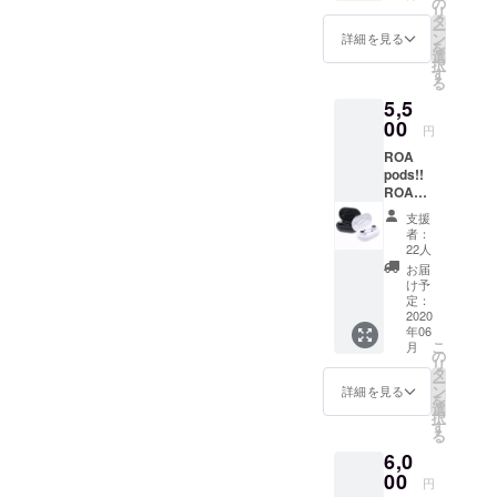
Athle
の
入をお
リ
ます。
オーセ
タ
願い致
ー
(着払い
ン
ン
詳細を見る
しま
を
にて配
ティッ
選
す。
択
送) ※
ク スー
す
る
トート
パーヘ
5,5
バッグ
ヴィー
は通常
00
ウェイ
円
の物販
ト 7.1オ
ROA
でも販
ンス ロ
pods!!
売致し
ングス
ROAの
ます。
リーブ
ロゴが
通常価
Ｔシャ
支援
入った
格
ツ（1.6
者：
Bluetoo
¥4,800-
インチ
22人
thイヤ
※トート
リブ) サ
お届
ホン！
バッグ
イズ表
け予
※製品仕
詳細
定：
は画像
様は画
2020
United
参照く
年06
像参照
Athle ヘ
ださい
こ
月
※商品到
ヴィー
の
リ
着後5日
キャン
タ
ー
以内の
バス
ン
詳細を見る
を
お問い
ジップ
選
択
合わせ
トート
す
る
で初期
バッグ
6,0
不良品
サイズ
は新品
00
表は画
円
と交換
像参照