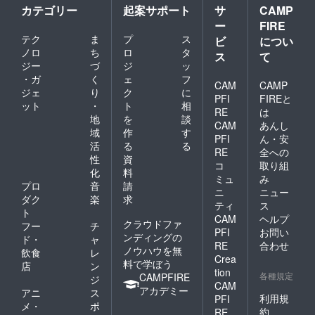
カテゴリー
起案サポート
サ
CAMP
ー
FIRE
テク
ま
プ
ス
ビ
につい
ノロ
ち
ロ
タ
ス
て
ジー
づ
ジ
ッ
・ガ
く
ェ
フ
CAM
CAMP
ジェ
り
ク
に
PFI
FIREと
ット
・
ト
相
RE
は
地
を
談
CAM
あんし
域
作
す
PFI
ん・安
活
る
る
RE
全への
性
資
コ
取り組
化
料
ミュ
み
プロ
音
請
ニ
ニュー
ダク
楽
求
ティ
ス
ト
CAM
ヘルプ
クラウドファ
フー
チ
PFI
お問い
ンディングの
ド・
ャ
RE
合わせ
ノウハウを無
飲食
レ
Crea
料で学ぼう
店
ン
tion
各種規定
CAMPFIRE
ジ
CAM
アカデミー
アニ
ス
利用規
PFI
メ・
ポ
約
RE