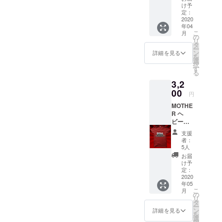
場の可
け予
否をコ
定：
ロナ
2020
年04
ウィル
こ
月
スの情
の
リ
勢に伴
タ
ー
いアナ
ン
詳細を見る
を
ウンス
選
択
いたし
す
る
ます。
3,2
※お客様
入場の
00
円
可否判
MOTHE
断を問
R ヘ
わず、
ビー
有料配
ウェイ
信URL
支援
トTシャ
をクラ
者：
ツ単品
ウド
5人
購入 ※
ファン
お届
配送料
ディン
け予
は購入
グにて
定：
者負担
2020
¥2,800-
年05
となり
で販売
こ
月
ます。
致しま
の
リ
(着払い
す。入
タ
ー
にて配
場可で
ン
詳細を見る
を
送) ※T
開催で
選