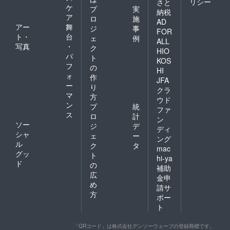
リシー
さと
ケ
プ
実
納税
ア
ロ
施
AD
アー
舞
ジ
事
FOR
ト・
台
ェ
例
ALL
写真
・
ク
HIO
パ
ト
KOS
フ
の
HI
ォ
作
JFA
ー
り
クラ
マ
方
ウド
ン
プ
統
ファ
ス
ロ
計
ン
ソー
ジ
デ
ディ
シャ
ェ
ー
ング
ル
ク
タ
mac
グッ
ト
hi-ya
ド
の
補助
広
金申
め
請サ
方
ポー
ト
「QRコード」は株式会社デンソーウェーブの登録商標です。