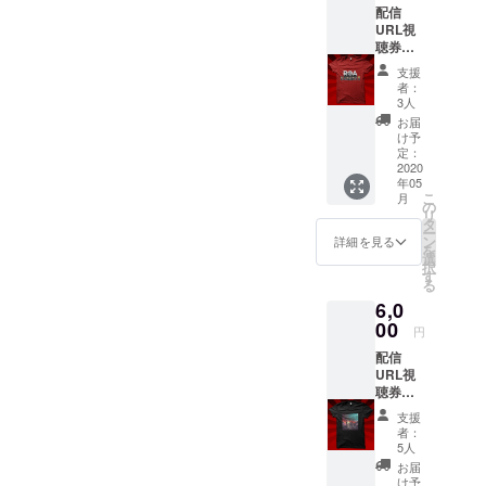
配信
させて
くださ
URL視
頂きま
い
聴券付
す ※初
き入場
期不良
支援
券 +
時の問
者：
MOTHE
い合わ
3人
R ヘ
せ先は
お届
ビー
当アカ
け予
ウェイ
ウント
定：
トTシャ
2020
で問題
年05
ツ ※当
ござい
こ
月
日のお
ません
の
リ
客様入
※利用時
タ
ー
場の可
の故障
ン
詳細を見る
を
否をコ
に関す
選
択
ロナ
る問い
す
る
ウィル
合わせ
6,0
スの情
先は下
勢に伴
00
記まで
円
いアナ
お願い
配信
ウンス
いたし
URL視
いたし
ます シ
聴券付
ます。
ンクイ
き入場
※お客様
ノベー
支援
券 +
入場の
ション
者：
EMOLU
可否判
(株) 受
5人
TION ヘ
断を問
付時
お届
ビー
わず、
間：平
け予