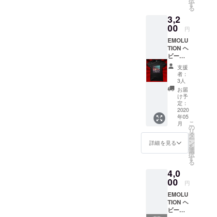
択
シャツ
きた場
す
る
は通常
合は、
3,2
の物販
「ドリ
でも販
00
ンク代
円
売致し
込みの
EMOLU
ます。
入場チ
TION ヘ
通常価
ケッ
ビー
格
ト」に
ウェイ
¥3,500-
なりま
支援
トTシャ
※Tシャ
す。入
者：
ツ単品
ツ詳細
場の可
3人
購入 ※
United
否に関
お届
配送料
Athle
わらず
け予
は購入
オーセ
定：
ライブ
者負担
2020
ン
は開催
年05
となり
ティッ
され、
こ
月
ます。
ク スー
の
ライブ
リ
(着払い
パーヘ
タ
の配信
ー
にて配
ヴィー
ン
も行い
詳細を見る
を
送) ※T
ウェイ
選
ます。
択
シャツ
ト 7.1オ
す
※お客様
る
は通常
ンス T
を来場
4,0
の物販
シャツ
させた
でも販
00
サイズ
場合の
円
売致し
表は画
本公演
EMOLU
ます。
像参照
は、来
TION ヘ
通常価
くださ
場され
ビー
格
い
た方の