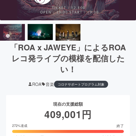
「ROA x JAWEYE」によるROA
レコ発ライブの模様を配信した
い！
ROA
音楽
コロナサポートプログラム対象
現在の支援総額
409,001
円
終了
272
%達成