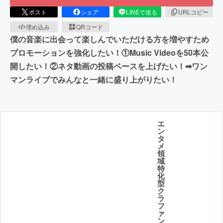
ポスト
シェア
LINEで送る
URLコピー
埋め込み
QRコード
僕の音楽に出会って楽しんでいただける方を増やすため
プロモーションを強化したい！①Music Videoを50本公
開したい！②ネタ動画の投稿ペースを上げたい！➡︎ワン
マンライブでみんなと一緒に盛り上がりたい！
エ
ン
タ
メ
領
域
特
化
型
ク
ラ
フ
ァ
ン