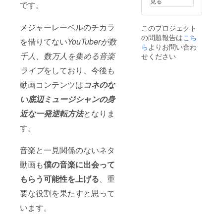
見る
です。
メジャーレーベルのチカラ
このプロジェクト
の問題報告は
こち
を借りてない
YouTuberが数
ら
よりお問い合わ
千人、数万人を集める音楽
せください
ライブ
をしており、今後も
動画コンテンツは
コネのな
い
底辺ミュージシャンの身
近な一発逆転方法
となりま
す。
音楽と一見関係のないネタ
動画も
僕の音楽に出会って
もらう可能性を上げる
、重
要な役割を果たすと思って
います。