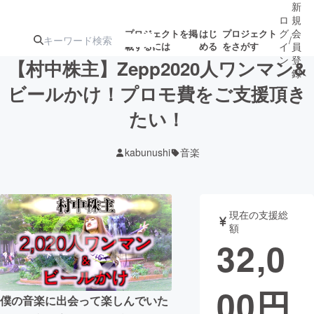
新
ロ
規
グ
会
プロジェクトを掲
はじ
プロジェクト
/
載するには
める
をさがす
イ
員
ン
登
【村中株主】Zepp2020人ワンマン&
録
ビールかけ！プロモ費をご支援頂き
たい！
人気のプロ
注目のリ
注目の新着プロ
募集終了が近いプ
もうすぐ公開
ジェクト
ターン
ジェクト
ロジェクト
されます
kabunushi
音楽
アート・写真
音楽
現在の支援総
テクノロジー・ガジェット
ゲーム・サ
額
32,0
映像・映画
書籍・雑誌
00
円
僕の音楽に出会って楽しんでいた
ビジネス・起業
チャレンジ