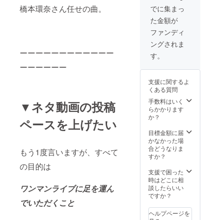
橋本環奈さん任せの曲。
でに集まっ
た金額が
ファンディ
ングされま
ーーーーーーーーーーーー
す。
ーーーーーー
支援に関するよ
くある質問
手数料はいく
▼ネタ動画の投稿
らかかります
か？
ペースを上げたい
目標金額に届
かなかった場
合どうなりま
もう1度言いますが、すべて
すか？
の目的は
支援で困った
時はどこに相
ワンマンライブに足を運ん
談したらいい
ですか？
でいただくこと
ヘルプページを