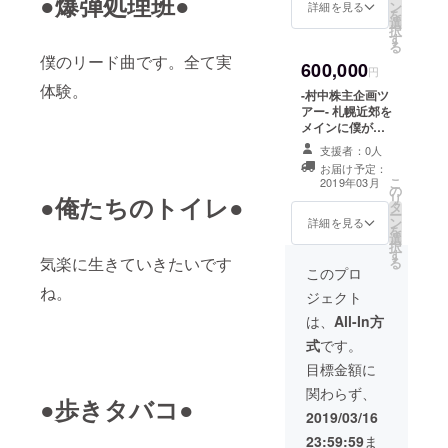
●爆弾処理班●
ン
や公序良俗に反
詳細を見る
を
選
することでない
択
す
限り何でもOKで
る
す（事前にご相
僕のリード曲です。全て実
600,000
談ください）。
円
最大拘束時間６
体験。
-村中株主企画ツ
時間以内、移動
アー- 札幌近郊を
費を別途ご用意
メインに僕が昼
いただけるので
から夕方までの6
あれば、世界中
支援者：0人
時間、あなたを
どこへでも足を
お届け予定：
楽しませられる
こ
運びに行きま
2019年03月
の
ようなツアーを
リ
す。
●俺たちのトイレ●
タ
させていただき
ー
ン
ます。事前にや
詳細を見る
を
選
りたいこと好き
択
す
なことなどを聞
気楽に生きていきたいです
る
いた上でご提案
このプロ
させていただき
ね。
ジェクト
ます。 ※時間内
の交通費・飲食
は、
All-In方
費（１万円以
式
です。
内）はリターン
代に含まれます
目標金額に
が、時間外の宿
関わらず、
泊費などは​リ
●歩きタバコ●
ターン代に​含ま
2019/03/16
れません。
23:59:59
ま