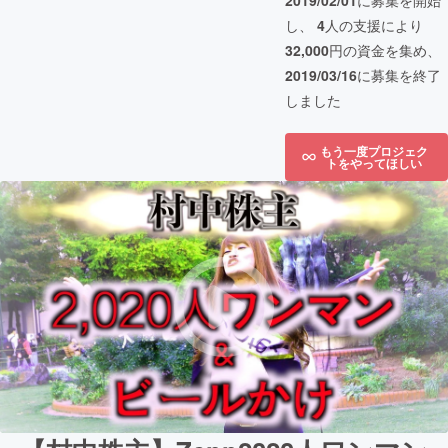
2019/02/01
に募集を開始
し、
4
人の支援により
32,000
円の資金を集め、
2019/03/16
に募集を終了
しました
もう一度プロジェク
トをやってほしい