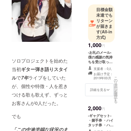
体のほとん
どが鶏肉に
目標金額
なってし
未達でも
まったらし
リターン
が届きま
い。全然関
す
(All-in
係ないです
方式)
が、黒幕は
1,000
アガサ博
円
士。
-お礼のメール-
僕の感謝の気持
ソロプロジェクトを始めた
ちを受け取って
ください。
当初
ギター弾き語りスタイ
支援者：0人
お届け予定：
ル
で
7年
ライブをしていた
こ
2019年03月
の
リ
タ
が、個性や特徴・人を惹き
ー
ン
詳細を見る
を
つける歌も歌えず、ずっと
選
択
す
る
お客さんが0人だった。
2,000
円
でも
-ギャグセット-
・握手券 ・ハイ
タッチ券 ・ハグ
「この中途半端な状況のま
券 使えるのは各