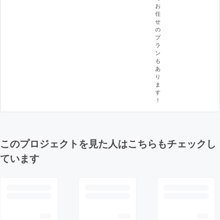
お
任
せ
の
プ
ラ
ン
も
あ
り
ま
す
！
このプロジェクトを見た人はこちらもチェックし
ています