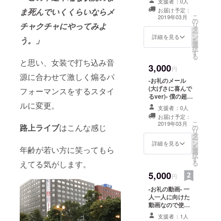
支援者：0人
券1回のみ。 ※名
ま死んでいくくらいならメ
お届け予定：
前つきのデータ
こ
2019年03月
の
でお渡ししま
チャクチャにやってみよ
リ
タ
す。
ー
ン
詳細を見る
う。」
を
選
択
す
る
と思い、女装で打ち込み音
3,000
円
源に合わせて激しく煽るパ
-お礼のメール
(大げさに喜んで
フォーマンスをするスタイ
るver)- 僕の超絶
ルに変更。
な感謝の気持ち
支援者：0人
を受け取ってく
お届け予定：
ださい。僕がめ
こ
2019年03月
路上ライブ
はこんな感じ
の
ちゃくちゃ喜ん
リ
タ
でるハッピーな
ー
ン
内容です。とに
詳細を見る
を
年齢が若い方に笑ってもら
選
かくすごいで
択
す
す。
えてる気がします。
る
5,000
円
-お礼の動画- 一
人一人に向けた
動画なので使い
回しではありま
支援者：1人
せん。 とてもと