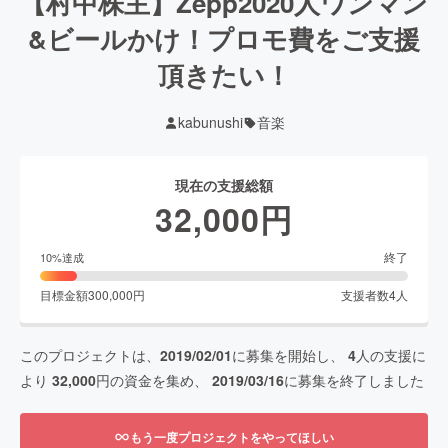
【村中株主】Zepp2020人ワンマン
&ビールかけ！プロモ費をご支援
頂きたい！
kabunushi
音楽
現在の支援総額
32,000
円
終了
10
%達成
目標金額
300,000
円
支援者数
4
人
このプロジェクトは、
2019/02/01
に募集を開始し、
4
人の支援に
より
32,000
円の資金を集め、
2019/03/16
に募集を終了しました
もう一度プロジェクトをやってほしい