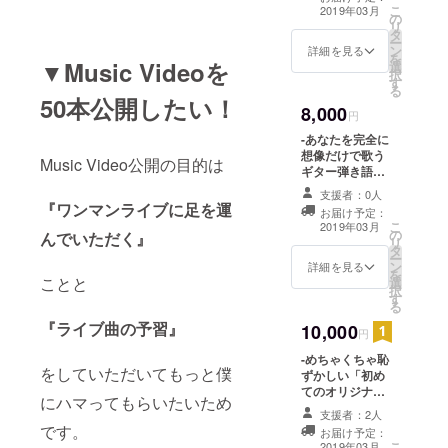
MVにする予定の
こ
2019年03月
の
ない曲(こどもの
リ
タ
ように みんな一
ー
ン
緒にver)をmp3
詳細を見る
を
▼Music Videoを
選
データにてお送
択
す
りします。 ※MV
る
曲は聞き流しや
50本公開したい！
8,000
すいようにイン
円
トロ・アウトロ
-あなたを完全に
前の小芝居を
想像だけで歌う
Music Video公開の目的は
カットしてあり
ギター弾き語り
ます。
動画- あなたの立
支援者：0人
場になって、あ
『ワンマンライブに足を運
お届け予定：
なたの恋愛・家
こ
2019年03月
の
族・生活環境な
んでいただく』
リ
タ
どに関すること
ー
ン
を完全に想像だ
詳細を見る
を
ことと
選
けで作った歌を
択
す
動画にしてお送
る
りします。 ※悪
『ライブ曲の予習』
10,000
口は言いません
円
が、人によって
-めちゃくちゃ恥
は失礼に感じる
をしていただいてもっと僕
ずかしい「初め
場合がありま
てのオリジナル
す。
にハマってもらいたいため
プレスCD」の
支援者：2人
mp3データ（2
です。
お届け予定：
曲）- すでに廃盤
こ
2019年03月