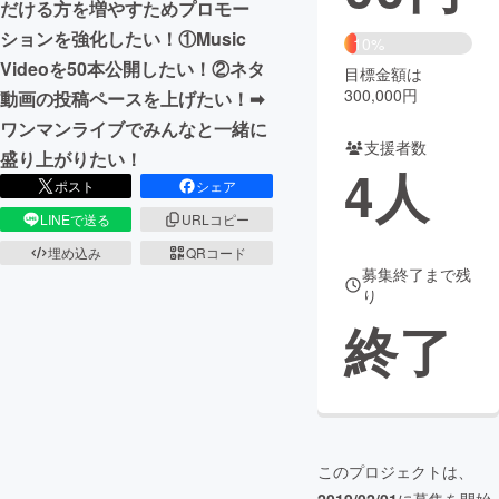
だける方を増やすためプロモー
ションを強化したい！①Music
まちづくり・地域活性化
10%
Videoを50本公開したい！②ネタ
目標金額は
300,000円
動画の投稿ペースを上げたい！➡︎
CAMPFIRE for Social Good
CAMPFIRE Creation
ワンマンライブでみんなと一緒に
CAMPFIREふるさと納税
machi-ya
コミュニティ
支援者数
盛り上がりたい！
4
人
ポスト
シェア
LINEで送る
URLコピー
埋め込み
QRコード
募集終了まで残
り
終了
このプロジェクトは、