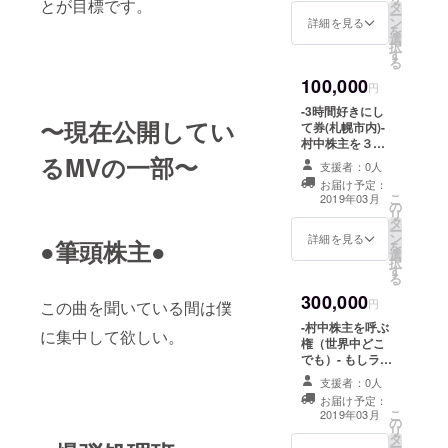
とが目標です。
タ
公開します。公
ー
ン
開しないで個人
詳細を見る
を
選
的な限定公開で
択
す
も大丈夫です。
る
是非僕を自由な
100,000
プロモーション
円
に使ってくださ
-3時間好きにし
い！個人の好き
〜現在公開してい
て券(札幌市内)-
嫌いはあってし
村中株主を３時
まうと思います
間好きなように
るMVの一部〜
が、僕的な面白
支援者：0人
使役できる権利
さを表現したい
お届け予定：
です。 およそ法
こ
と思います。
2019年03月
の
や公序良俗に反
リ
タ
することでない
ー
ン
限り何でもOKで
詳細を見る
●筆頭株主●
を
選
す（事前にご相
択
す
談ください）。
る
具体例として
300,000
は、カラオケや
円
この曲を聞いている間は僕
ご飯・一緒に音
-村中株主を呼ぶ
に集中して欲しい。
楽(楽器はギター
権（世界中どこ
なら少しできま
でも）- もしライ
す)など。もちろ
ブやイベント、
んすることなけ
支援者：0人
飲み会などで村
れば無理に使わ
お届け予定：
中株主をお呼び
こ
なくても大丈夫
2019年03月
の
になりたい場合
リ
です。
タ
など。およそ法
ー