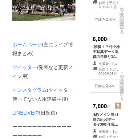
お届け予定：
ても喜んでる動
こ
2019年03月
の
画です。
リ
タ
ー
ン
詳細を見る
を
選
択
す
る
6,000
円
ホームページ
(主にライブ情
-誰得！？村中株
主写真データ集-
報まとめ)
僕の自撮り写真
をデータにまと
支援者：0人
めたものです。
ツイッター
(発表など更新メ
お届け予定：
誰得！？です
こ
2019年03月
イン用)
の
が、あまり公開
リ
タ
してないプライ
ー
ン
ベートなところ
詳細を見る
を
インスタグラム
(ツイッター
選
をお届けしよう
択
す
かなと思いま
る
使ってない人用連絡手段)
す。 ※メールに
7,000
てお送りいたし
円
ます。
LINELIVE
(毎日配信)
-MVメイン曲+1
曲のmp3デー
タ-7000円 現在
ーーーーーーーーーーーー
公開しているMV
支援者：1人
曲と今のところ
ーーーーーー
お届け予定：