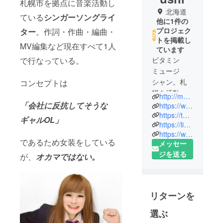
札幌市を拠点に音楽活動し
北海道
ている
シンガーソングライ
他に1件の
プロジェク
ター
。作詞・作曲・編曲・
トを掲載し
MV編集など現在すべて1人
ています
で行なっている。
ビタミン
ミュージ
シャン。札
コンセプトは
幌を活動拠
http://muranakafumiya.web.fc2.com
点にしてい
「会社に反抗してそうな
https://www.youtube.com/channel/UCE7ooSYTFgYHACw9pnBtx-Q
るシンガー
https://twitter.com/kabu_0726
ギャルOL」
https://live.line.me/channels/3674700
ソングライ
https://www.instagram.com/kabunushi_0726/
ター。破天
であるため女装をしている
メッセー
荒で根拠な
ジを送る
が、
オカマではない。
きカリスマ
自信家。鳥
のモモ肉が
大好きで毎
リターンを
日食べてい
選ぶ
るため、身