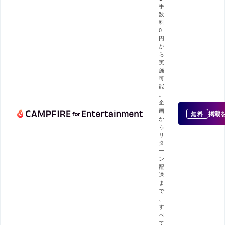
手
数
料
0
円
か
ら
実
施
可
能
。
企
画
掲載
無料
か
ら
リ
タ
ー
ン
配
送
ま
で
、
す
べ
て