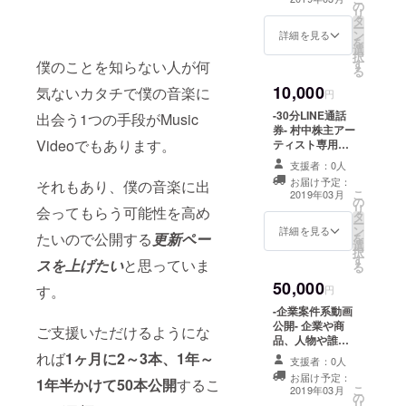
の
になったプレス
リ
タ
CDのmp3データ
ー
ン
です。マジメで
詳細を見る
を
選
キレイな曲を歌
択
す
おうとしてるだ
僕のことを知らない人が何
る
けのつまらない
10,000
気ないカタチで僕の音楽に
時代の弾き語
円
り…です…僕は
-30分LINE通話
出会う1つの手段がMusic
そう思います…
券- 村中株主アー
一生、もう２度
Videoでもあります。
ティスト専用
と人前では歌わ
LINEアカウント
ない曲が入って
支援者：0人
でお礼や他愛の
ます。
お届け予定：
それもあり、僕の音楽に出
ない話など、談
こ
2019年03月
の
笑させていただ
リ
会ってもらう可能性を高め
タ
きたいです。
ー
ン
LINEのインス
詳細を見る
たいので公開する
更新ペー
を
選
トールをお願い
択
す
します。
スを上げたい
と思っていま
る
50,000
す。
円
-企業案件系動画
公開- 企業や商
ご支援いただけるようにな
品、人物や誰か
のペット、地域
れば
1ヶ月に2～3本、1年～
支援者：0人
や自然現象な
お届け予定：
1年半かけて50本公開
するこ
ど、ボケが多め
こ
2019年03月
の
の動画を作って
リ