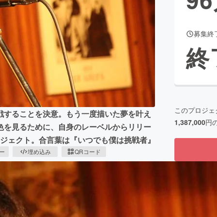
募集終
CAMPFIRE for Social Good
CAMPFIRE Creation
終
CAMPFIREふるさと納税
machi-ya
コミュニティ
このプロジェ
戦することを決意。もう一度描いた夢を叶え
1,387,000
円
色を見るために、自身のレーベルからリリー
ロジェクト。合言葉は『いつでも僕は挑戦者』
ピー
埋め込み
QRコード