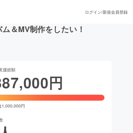
ログイン
/
新規会員登録
ム＆MV制作をしたい！
うすぐ公開されます
支援総額
プロダクト
387,000
円
ファッション
スポーツ
,000,000円
数
ア
ソーシャルグッド
人