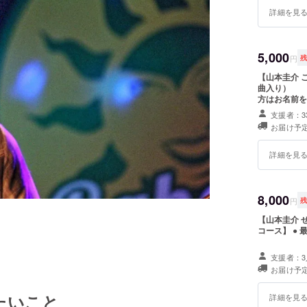
詳細を見
5,000
円
【山本圭介 これ着て
曲入り
方はお名前を添えてお送り
ンディング限
支援者：3
M・ L から
お届け予定
詳細を見
8,000
円
【山本圭介 
コース】 ● 最新ミニアルバム（全６曲入り）
＊サイ
送り致します ●オリジナルタオル（クラウドファンディング限
支援者：3
ラー） ●オリジナルTシャツ（クラウドファンディング限定カラーor限定
お届け予定
デザイン予定
山本圭介ミニ
たいこと
ちのどちらか
詳細を見