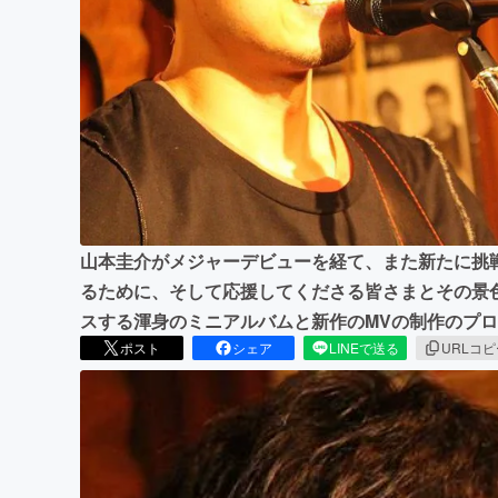
まちづくり・地域活性化
山本圭介がメジャーデビューを経て、また新たに挑
るために、そして応援してくださる皆さまとその景
スする渾身のミニアルバムと新作のMVの制作のプ
ポスト
シェア
LINEで送る
URLコ