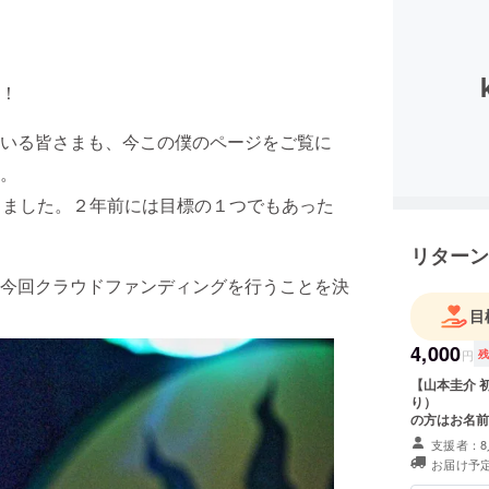
！
いる皆さまも、今この僕のページをご覧に
。
しました。２年前には目標の１つでもあった
リターン
今回クラウドファンディングを行うことを決
目
4,000
円
【山本圭介 初めまして！
り）
の方はお名前を添えてお
ファンディン
支援者：8
お届け予定