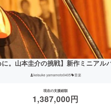
めに。山本圭介の挑戦】新作ミニアルバ
keisuke yamamoto0405
音楽
現在の支援総額
1,387,000
円