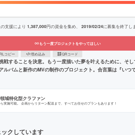
人の支援により
1,387,000
円の資金を集め、
2019/02/24
に募集を終了し
もう一度プロジェクトをやってほしい
RLコピー
埋め込み
QRコード
挑戦することを決意。もう一度描いた夢を叶えるために、そし
アルバムと新作のMVの制作のプロジェクト。合言葉は『いつ
領域特化型クラファン
から実施可能。 企画からリターン配送まで、すべてお任せのプランもあります！
ェックしています