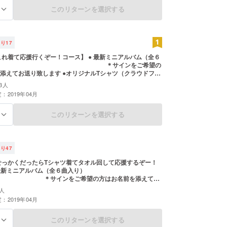
このリターンを選択する
る
残り
17
応援行くぞー！コース】 ● 最新ミニアルバム（全６
） ＊サインをご希望の
致します ●オリジナルTシャツ（クラウドファ
定カラーor限定デザイン予定限定） ＊サイズはSS・S・
3人
お選びください
：2019年04月
このリターンを選択する
る
残り
47
せっかくだったらTシャツ着てタオル回して応援するぞー！
ンをご希望の方はお名前を添えてお
定カ
人
：2019年04月
） ＊サイズはSS・S・M・ L からお選びください ●
アルバム記念ポストカード直筆メッセージ付き(２種類のう
１つをお選び頂けます)
このリターンを選択する
る