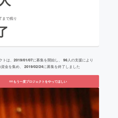
了まで残り
了
クトは、
2019/01/07
に募集を開始し、
96
人の支援により
の資金を集め、
2019/02/24
に募集を終了しました
もう一度プロジェクトをやってほしい