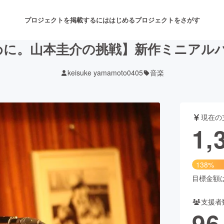
プロジェクトを掲載するには
はじめる
プロジェクトをさがす
めに。山本圭介の挑戦】新作ミニアルバ
keisuke yamamoto0405
音楽
注目のリターン
注目の新着プロジェクト
募集終了が近いプロジェクト
も
現在の
音楽
舞台・パフォーマンス
1,
ゲーム・サービス開発
フード・飲食店
138%
書籍・雑誌出版
アニメ・漫画
目標金額は1
支援者
チャレンジ
ビューティー・ヘルスケ
96