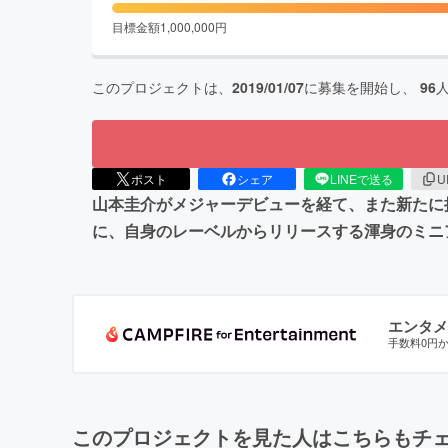
目標金額
1,000,000
円
このプロジェクトは、
2019/01/07
に募集を開始し、
96
ポスト
シェア
LINEで送る
U
山本圭介がメジャーデビューを経て、また新たに
に、自身のレーベルからリリースする渾身のミニ
エンタメ
手数料0円
このプロジェクトを見た人はこちらもチ