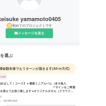
keisuke yamamoto0405
初めてのプロジェクトです
メッセージを送る
を選ぶ
標金額未達でもリターンが届きます
(All-in方式)
残り
42
コース】 ● 最新ミニアルバム（全６曲入
 ＊サインをご希望
送り致します ●オリジナルタオル（クラウド
グ限定カラー）
人
：2019年04月