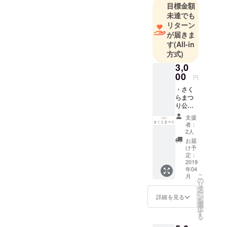
しておりま
目標金額
す。
未達でも
沢山の方の
リターン
笑顔が見ら
が届きま
す
(All-in
れるよう全
方式)
力で、準備
3,0
しておりま
00
す！
円
是非お越し
・さく
らまつ
り公式
ホーム
支援
ページ
者：
にて氏
2人
名掲載
お届
・お礼
け予
状 ※基
定：
本的に
2019
年04
はサイ
こ
月
トに継
の
リ
続して
タ
ー
掲載す
ン
詳細を見る
を
る予定
選
択
ですが
す
る
掲載保