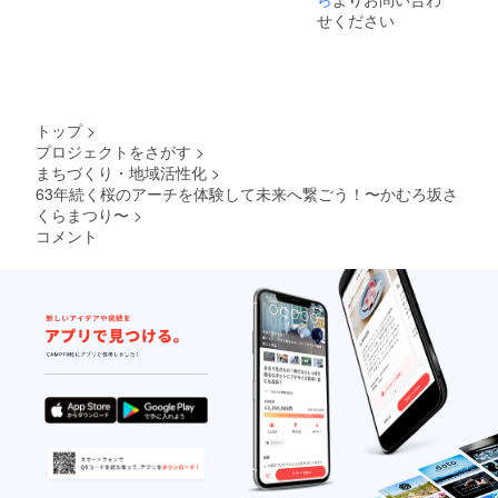
ご了承
せください
くださ
い。
トップ
>
プロジェクトをさがす
>
まちづくり・地域活性化
>
63年続く桜のアーチを体験して未来へ繋ごう！〜かむろ坂さ
くらまつり〜
>
コメント