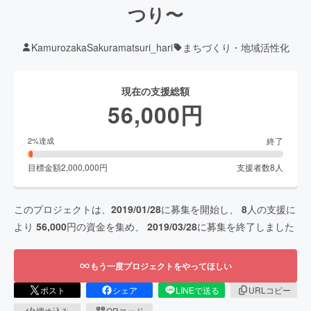
つり〜
KamurozakaSakuramatsuri_hari
まちづくり・地域活性化
現在の支援総額
56,000
円
終了
2
%達成
目標金額
2,000,000
円
支援者数
8
人
このプロジェクトは、
2019/01/28
に募集を開始し、
8
人の支援に
より
56,000
円の資金を集め、
2019/03/28
に募集を終了しました
もう一度プロジェクトをやってほしい
ポスト
シェア
LINEで送る
URLコピー
埋め込み
QRコード