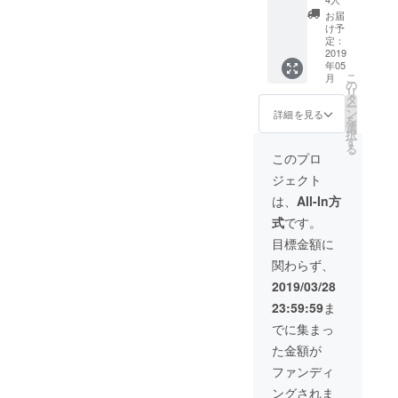
ジにて
イトに
お届
氏名掲
継続し
け予
載 ・お
て掲載
定：
礼状 ・
2019
する予
年05
オリジ
定です
こ
月
ナルス
が掲載
の
リ
ポーツ
保証期
タ
ー
タオル
間は
ン
詳細を見る
を
・オリ
2019年
選
択
ジナルT
7月末ま
す
る
シャツ
でにな
このプロ
（サイ
りま
ジェクト
ズをS・
す。 ※
M・Lの
支援
は、
All-In方
中から
時、必
式
です。
お選び
ず備考
頂き、
欄にご
目標金額に
備考欄
希望の
関わらず、
にご記
お名前
入くだ
をご記
2019/03/28
さ
入くだ
23:59:59
ま
い。）
さい。
※基本的
記入の
でに集まっ
にはサ
ない場
た金額が
イトに
合は
継続し
CAMPF
ファンディ
て掲載
IREの
ングされま
する予
ユー