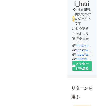
i_hari
神奈川県
初めてのプ
ロジェクト
です
かむろ坂さ
くらまつり
実行委員会
と申しま
https://sakura.ipovod.com/
す。
https://www.facebook.com/kamurosakasakuramatsuri/
かむろ坂の
https://www.instagram.com/kamuro_sakura/?hl=ja
https://twitter.com/kamuro_sakura
桜並木の魅
メッセー
力を発信、
ジを送る
地域活性、
地域交流を
目的とした
「かむろ坂
リターンを
さくらまつ
り」を2016
選ぶ
年から主催