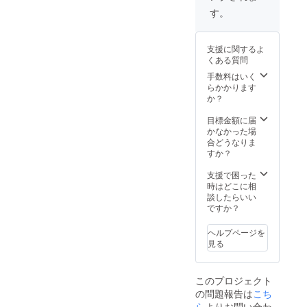
定です
ザー名
す。
が掲載
を掲載
保証期
いたし
間は
ます。
支援に関するよ
2020年
ご了承
くある質問
3月末ま
くださ
でにな
い。
手数料はいく
りま
らかかります
す。 ※
か？
支援
時、必
目標金額に届
ず備考
かなかった場
欄にご
合どうなりま
希望の
すか？
お名前
をご記
支援で困った
入くだ
時はどこに相
さい。
談したらいい
記入の
ですか？
ない場
合は
ヘルプページを
CAMPF
見る
IREの
ユー
ザー名
このプロジェクト
を掲載
の問題報告は
こち
いたし
ます。
ら
よりお問い合わ