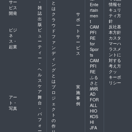
サー
・
と
情報セ
Ente
ビス
雑
は
キュリ
rtain
開発
誌
ク
サ
ティ方
men
出
ラ
ポ
針
t
版
ウ
ー
反社基
CAM
ビジ
ビ
ド
ト
本方針
PFI
ネ
ュ
フ
サ
カスタ
RE
ス・
ー
ァ
ー
マーハ
for
起業
テ
ン
ビ
ラスメ
Spor
ィ
デ
ス
ントに
ts
ー
ィ
対する
CAM
・
ン
考え方
PFI
ヘ
グ
クッ
RE
ル
と
キーポ
ふる
ス
は
リシー
さと
ケ
プ
実
納税
ア
ロ
施
AD
アー
舞
ジ
事
FOR
ト・
台
ェ
例
ALL
写真
・
ク
HIO
パ
ト
KOS
フ
の
HI
ォ
作
JFA
ー
り