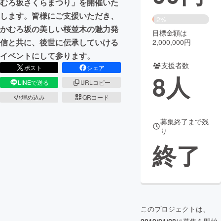
むろ坂さくらまつり」を開催いた
します。皆様にご支援いただき、
まちづくり・地域活性化
2%
かむろ坂の美しい桜並木の魅力発
目標金額は
信と共に、後世に伝承していける
2,000,000円
CAMPFIRE for Social Good
CAMPFIRE Creation
イベントにして参ります。
CAMPFIREふるさと納税
machi-ya
コミュニティ
支援者数
ポスト
シェア
8
人
LINEで送る
URLコピー
埋め込み
QRコード
募集終了まで残
り
終了
このプロジェクトは、