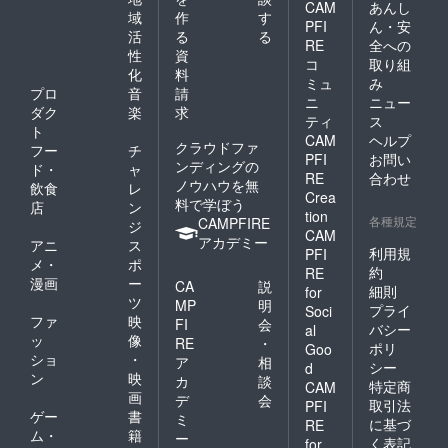
CAM
あんし
域
作
す
PFI
ん・安
活
る
る
RE
全への
性
資
コ
取り組
化
料
ミュ
み
プロ
音
請
ニ
ニュー
ダク
楽
求
ティ
ス
ト
CAM
ヘルプ
クラウドファ
フー
チ
PFI
お問い
ンディングの
ド・
ャ
RE
合わせ
ノウハウを無
飲食
レ
Crea
料で学ぼう
店
ン
tion
各種規定
CAMPFIRE
ジ
CAM
アカデミー
アニ
ス
利用規
PFI
メ・
ポ
約
RE
漫画
ー
CA
説
細則
for
ツ
MP
明
プライ
Soci
ファ
映
FI
会
バシー
al
ッ
像
RE
・
ポリ
Goo
ショ
・
ア
相
シー
d
ン
映
カ
談
特定商
CAM
画
デ
会
取引法
PFI
ゲー
書
ミ
に基づ
RE
ム・
籍
ー
く表記
for