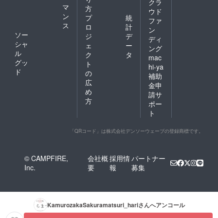
クラ
マ
方
ウド
ン
プ
統
ファ
ス
ロ
計
ン
ソー
ジ
デ
ディ
シャ
ェ
ー
ング
ル
ク
タ
mac
グッ
ト
hi-ya
ド
の
補助
広
金申
め
請サ
方
ポー
ト
「QRコード」は株式会社デンソーウェーブの登録商標です。
© CAMPFIRE,
会社概
採用情
パートナー
Inc.
要
報
募集
KamurozakaSakuramatsuri_hari
さんへアンコール