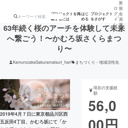
新
ロ
規
グ
会
プロジェクトを掲
はじ
プロジェクト
/
載するには
める
をさがす
イ
員
ン
登
63年続く桜のアーチを体験して未来
録
へ繋ごう！〜かむろ坂さくらまつ
り〜
人気のプロ
注目のリ
注目の新着プロ
募集終了が近いプ
もうすぐ公開
ジェクト
ターン
ジェクト
ロジェクト
されます
KamurozakaSakuramatsuri_hari
まちづくり・地域活性化
アート・写真
音楽
現在の支援総
テクノロジー・ガジェット
ゲーム・サ
額
56,0
映像・映画
書籍・雑誌
2019年4月７日に東京都品川区西
00
円
五反田4丁目、かむろ坂にて「か
ビジネス・起業
チャレンジ