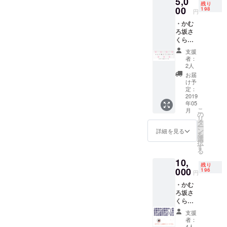
5,0
証期間
残り
は2020
00
198
円
年3月末
・かむ
までに
ろ坂さ
なりま
くらま
す。 ※
つり公
支援
支援
式ホー
時、必
者：
ムペー
ず備考
2人
ジにて
欄にご
お届
氏名掲
希望の
け予
載 ・お
お名前
定：
礼状 ・
2019
をご記
年05
オリジ
入くだ
こ
月
ナルス
さい。
の
リ
ポーツ
記入の
タ
ー
タオル
ない場
ン
詳細を見る
を
※デザイ
合は
選
択
ンは決
CAMPF
す
る
定次第
IREの
10,
ご連絡
ユー
残り
いたし
000
ザー名
196
円
ます。
を掲載
・かむ
（画像
いたし
ろ坂さ
はイ
ます。
くらま
メー
ご了承
つり公
ジ） ※
くださ
支援
式ホー
基本的
い。
者：
ムペー
にはサ
4人