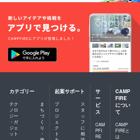
カテゴリー
起案サポート
サ
CAMP
ー
FIRE
テク
ま
プ
ス
ビ
につい
ノロ
ち
ロ
タ
ス
て
ジー
づ
ジ
ッ
・ガ
く
ェ
フ
CAM
CAMP
ジェ
り
ク
に
PFI
FIREと
ット
・
ト
相
RE
は
地
を
談