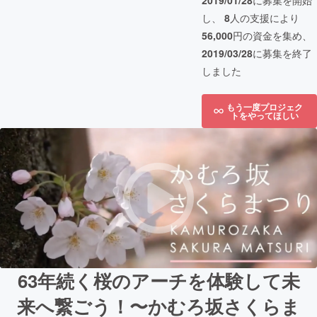
2019/01/28
に募集を開始
し、
8
人の支援により
56,000
円の資金を集め、
2019/03/28
に募集を終了
しました
もう一度プロジェク
トをやってほしい
63年続く桜のアーチを体験して未
来へ繋ごう！〜かむろ坂さくらま