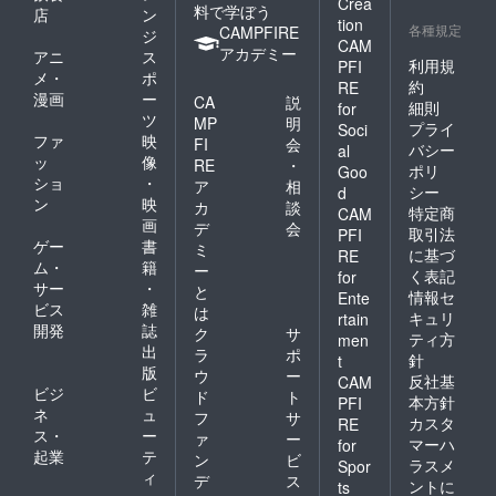
Crea
料で学ぼう
店
ン
tion
各種規定
CAMPFIRE
ジ
CAM
アカデミー
アニ
ス
利用規
PFI
メ・
ポ
約
RE
漫画
ー
CA
説
細則
for
ツ
MP
明
プライ
Soci
ファ
映
FI
会
バシー
al
ッ
像
RE
・
ポリ
Goo
ショ
・
ア
相
シー
d
ン
映
カ
談
特定商
CAM
画
デ
会
取引法
PFI
ゲー
書
ミ
に基づ
RE
ム・
籍
ー
く表記
for
サー
・
と
情報セ
Ente
ビス
雑
は
キュリ
rtain
開発
誌
ク
サ
ティ方
men
出
ラ
ポ
針
t
版
ウ
ー
反社基
CAM
ビジ
ビ
ド
ト
本方針
PFI
ネ
ュ
フ
サ
カスタ
RE
ス・
ー
ァ
ー
マーハ
for
起業
テ
ン
ビ
ラスメ
Spor
ィ
デ
ス
ントに
ts