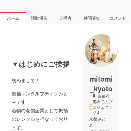
活動報告
支援者
仲間募集
コメント
ホーム
▼はじめにご挨拶
mitomi
初めまして！
_kyoto
振袖レンタルブティクみと
京都府
みです！
初めてのプ
ロジェクト
着物の老舗企業として振袖
です
のレンタルを行なっており
京都みと
み
ます。