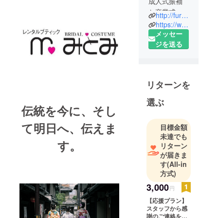
成人式振袖
と卒業式袴
http://furisode-hakama.com/
レンタル専
https://www.instagram.com/mitomi_kyoto/
門店！
メッセー
卒業式袴や
ジを送る
振袖を豊富
なライン
アップから
リターンを
ご提供いた
します！
選ぶ
伝統を今に、そし
て明日へ、伝えま
目標金額
未達でも
す。
リターン
が届きま
す
(All-in
方式)
3,000
円
【応援プラン】
スタッフから感
謝のご連絡を