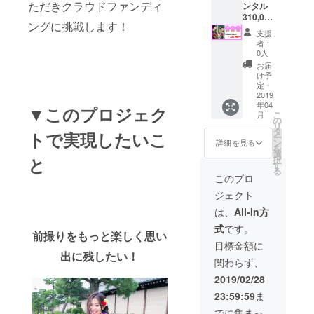
ただきクラウドファンディ
付き ・
ンタル
小物レ
310,000
ングに挑戦します！
ンタル
円分チ
支援
付き ・
ケット
者：
インス
【成人
0人
タ前撮
式当日
お届
り撮影
＋イン
け予
・公式
スタ前
定：
インス
撮り】
2019
年04
タグラ
・振袖
▼このプロジェク
こ
月
ムでの
レンタ
の
リ
パトロ
ル
タ
トで実現したいこ
ー
ン掲載
310,000
ン
詳細を見る
を
＊成人
円分チ
選
択
と
式当日
ケット
す
る
も、ヘ
・完全
このプロ
アセッ
オー
ジェクト
ト等は
ダーレ
別途ご
ンタル
は、
All-In方
予約可
・着付
式
です。
能で
け付き
前撮りをもっと楽しく思い
す。
・ヘア
目標金額に
セット
出に残したい！
関わらず、
付き ・
メイク
2019/02/28
付き ・
23:59:59
ま
小物レ
ンタル
でに集まっ