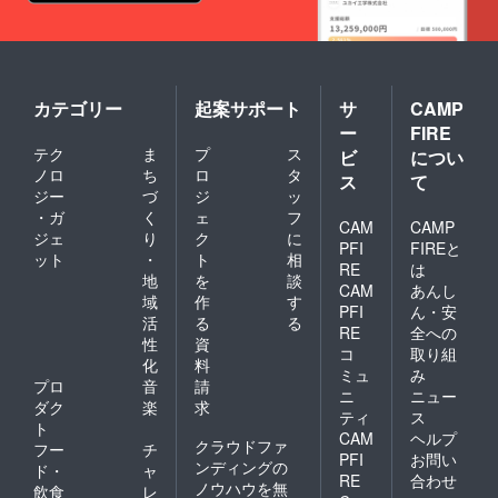
カテゴリー
起案サポート
サ
CAMP
ー
FIRE
テク
ま
プ
ス
ビ
につい
ノロ
ち
ロ
タ
ス
て
ジー
づ
ジ
ッ
・ガ
く
ェ
フ
CAM
CAMP
ジェ
り
ク
に
PFI
FIREと
ット
・
ト
相
RE
は
地
を
談
CAM
あんし
域
作
す
PFI
ん・安
活
る
る
RE
全への
性
資
コ
取り組
化
料
ミュ
み
プロ
音
請
ニ
ニュー
ダク
楽
求
ティ
ス
ト
CAM
ヘルプ
クラウドファ
フー
チ
PFI
お問い
ンディングの
ド・
ャ
RE
合わせ
ノウハウを無
飲食
レ