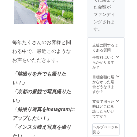
付き ・
た金額が
インス
タ前撮
ファンディ
り撮影
ングされま
・公式
インス
す。
タグラ
ムでの
毎年たくさんのお客様と関
パトロ
支援に関するよ
ン掲載
くある質問
わる中で、最近このような
＊成人
式当日
手数料はいく
お声をいただきます。
も、ヘ
らかかります
アセッ
か？
ト等は
「前撮りを外でも撮りた
別途ご
目標金額に届
予約可
い！」
かなかった場
能で
合どうなりま
「京都の景観で写真撮りた
す。
すか？
い」
支援で困った
時はどこに相
「前撮り写真をinstagramに
談したらいい
ですか？
アップしたい！」
「インスタ映え写真を撮り
ヘルプページを
見る
たい、、」