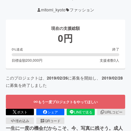
mitomi_kyoto
ファッション
現在の支援総額
0
円
終了
0
%達成
目標金額
200,000
円
支援者数
0
人
このプロジェクトは、
2019/02/26
に募集を開始し、
2019/02/28
に募集を終了しました
もう一度プロジェクトをやってほしい
ポスト
シェア
LINEで送る
URLコピー
埋め込み
QRコード
一生に一度の機会だからこそ、今、写真に残そう。成人