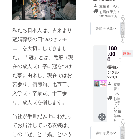
メールにてさせ
支援者：0人
ていただくと同
お届け予定：
時に、みとみ公
こ
2019年03月
の
式インスタグラ
リ
タ
ムで協賛者とし
ー
ン
てお名前を出さ
詳細を見る
私たち日本人は、古来より
を
選
せていただきま
択
冠婚葬祭の四つのセレモ
す
す。 ※支援時、
る
必ず備考欄にご
180
ニーを大切にしてきまし
希望のお名前を
,00
ご記入くださ
残り2
た。 「冠」とは、元服（現
0
い。 記入のない
円
場合は
在の成人式）字に冠をつけ
振袖レ
CAMPFIREの
ンタル
ユーザー名を掲
た事に由来し、現在ではお
220,000
載いたします。
円分チ
宮参り、初節句、七五三、
ご了承くださ
支援
ケット
い。
者：
【成人
入学式・卒業式、十三参
0人
式当日
お届
り、成人式を指します。
＋イン
け予
スタ前
定：
撮り】
2019
当社が半世紀以上にわたっ
年04
・振袖
こ
月
レンタ
の
てお届けしている衣装は、
リ
ル
タ
ー
220,000
ン
詳細を見る
この「冠」と「婚」という
を
円分チ
選