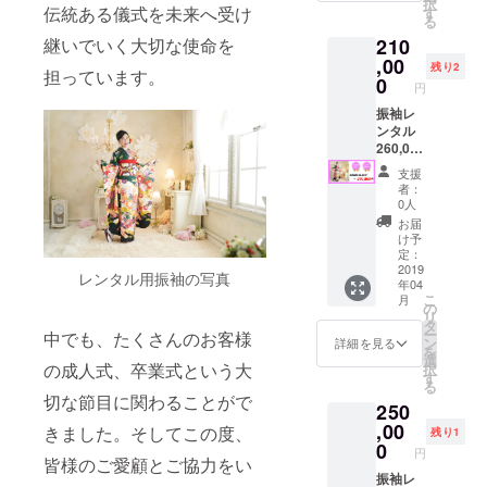
択
ケット
伝統ある儀式を未来へ受け
す
る
・着付
継いでいく大切な使命を
210
け付き
・ヘア
,00
残り2
担っています。
セット
0
円
付き ・
小物レ
振袖レ
ンタル
ンタル
付き ・
260,000
インス
円分チ
支援
タ前撮
ケット
者：
り撮影
【成人
0人
・公式
式当日
お届
インス
＋イン
け予
タグラ
スタ前
定：
ムでの
撮り】
2019
レンタル用振袖の写真
年04
パトロ
・振袖
こ
月
ン掲載
レンタ
の
リ
＊成人
ル
タ
ー
中でも、たくさんのお客様
式当日
260,000
ン
詳細を見る
を
も、ヘ
円分チ
選
の成人式、卒業式という大
択
アセッ
ケット
す
る
ト等は
・着付
切な節目に関わることがで
250
別途ご
け付き
予約可
・ヘア
,00
きました。そしてこの度、
残り1
能で
セット
0
円
す。
付き ・
皆様のご愛顧とご協力をい
メイク
振袖レ