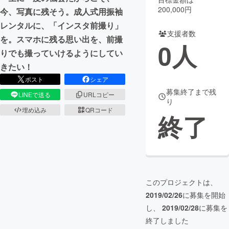
200,000円
今、写真に残そう。成人式用振袖
まちづくり・地域活性化
レンタルに、「インスタ前撮り」
支援者数
を。スマホに残る思い出を、前撮
0
人
CAMPFIRE for Social Good
CAMPFIRE Creation
りでも撮っていけるようにしてい
きたい！
CAMPFIREふるさと納税
machi-ya
コミュニティ
ポスト
シェア
募集終了まで残
LINEで送る
URLコピー
り
埋め込み
QRコード
終了
このプロジェクトは、
2019/02/26
に募集を開始
し、
2019/02/28
に募集を
終了しました