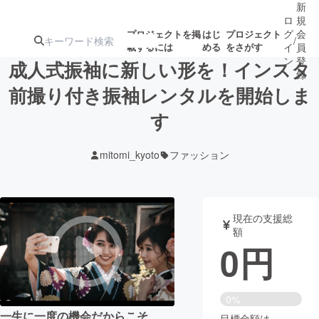
新
ロ
規
グ
会
プロジェクトを掲
はじ
プロジェクト
/
載するには
める
をさがす
イ
員
ン
登
成人式振袖に新しい形を！インスタ
録
前撮り付き振袖レンタルを開始しま
す
人気のプロ
注目のリ
注目の新着プロ
募集終了が近いプ
もうすぐ公開
ジェクト
ターン
ジェクト
ロジェクト
されます
mitomi_kyoto
ファッション
アート・写真
音楽
現在の支援総
テクノロジー・ガジェット
ゲーム・サ
額
0
円
映像・映画
書籍・雑誌
0%
ビジネス・起業
チャレンジ
一生に一度の機会だからこそ、
目標金額は