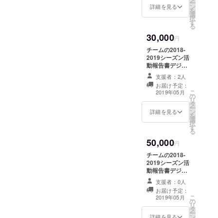
ー
ン
の掲載 / チーム
詳細を見る
を
選
缶バッジ / ※支援
択
す
時、必ず備考欄
る
にご希望のお名
30,000
前をご記入くだ
円
さい。記入のな
チームの2018-
い場合は
2019シーズン活
CAMPFIREの
動報告書デジタ
ユーザー名を掲
ル版＋紙版 /
載いたします。
支援者：2人
日々の活動状況
ご了承くださ
お届け予定：
アップデート /
こ
い。
2019年05月
の
チームウェブサ
リ
タ
イトにてお名前
ー
ン
の掲載 / チーム
詳細を見る
を
選
缶バッジ / チー
択
す
ムウェブサイト
る
にてリンクの掲
50,000
載 / チームス
円
テッカー / ※支援
チームの2018-
時、必ず備考欄
2019シーズン活
にご希望のお名
動報告書デジタ
前及びリンクを
ル版＋紙版 /
ご記入くださ
支援者：0人
日々の活動状況
い。記入のない
お届け予定：
アップデート /
こ
場合は
2019年05月
の
チームウェブサ
リ
CAMPFIREの
タ
イトにてお名前
ー
ユーザー名を掲
ン
の掲載 / チーム
詳細を見る