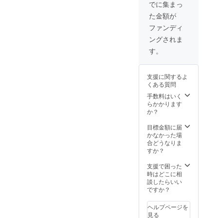
前の掲載 / ※支援
でに集まっ
時、必ず備考欄
た金額が
にご希望のお名
前及びリンクを
ファンディ
ご記入くださ
ングされま
い。記入のない
場合は
す。
CAMPFIREの
ユーザー名を掲
載いたします。
支援に関するよ
ご了承くださ
くある質問
い。また、イベ
手数料はいく
ントへご参加頂
らかかります
く際の交通費は
か？
自己負担でお願
い致します。
目標金額に届
かなかった場
合どうなりま
すか？
支援で困った
時はどこに相
談したらいい
ですか？
ヘルプページを
見る