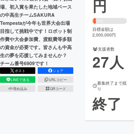
円
場、初入賞を果たした地域ベース
まちづくり・地域活性化
の中高生チームSAKURA
11%
Tempestaが今年も世界大会出場
目標金額は
CAMPFIRE for Social Good
CAMPFIRE Creation
目指して挑戦中です！ロボット制
2,000,000円
CAMPFIREふるさと納税
machi-ya
コミュニティ
作費や大会参加費、渡航費等多額
の資金が必要です。皆さんも中高
支援者数
27
人
生の夢を応援してみませんか？
チーム番号6909です！
ポスト
シェア
LINEで送る
URLコピー
募集終了まで残
り
埋め込み
QRコード
終了