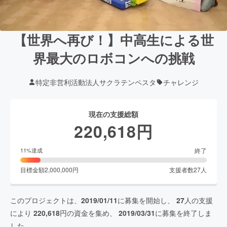
【世界へ再び！】中高生による世
界最大のロボコンへの挑戦
特定非営利活動法人サクラテンペスタ
チャレンジ
現在の支援総額
220,618
円
終了
11
%達成
目標金額
2,000,000
円
支援者数
27
人
このプロジェクトは、
2019/01/11
に募集を開始し、
27
人の支援
により
220,618
円の資金を集め、
2019/03/31
に募集を終了しま
した