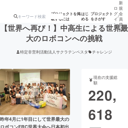
新
ロ
規
グ
会
プロジェクトを掲
はじ
プロジェクト
/
載するには
める
をさがす
イ
員
ン
登
【世界へ再び！】中高生による世界最
録
大のロボコンへの挑戦
人気のプロ
注目のリ
注目の新着プロ
募集終了が近いプ
もうすぐ公開
特定非営利活動法人サクラテンペスタ
チャレンジ
ジェクト
ターン
ジェクト
ロジェクト
されます
アート・写真
音楽
現在の支援総
額
220,
テクノロジー・ガジェット
ゲーム・サ
618
映像・映画
書籍・雑誌
昨年4月に1年目にして世界最大の
ビジネス・起業
チャレンジ
ロボコンFRC世界大会へ日本初出