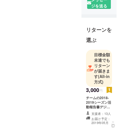
10校以上の
ジを送る
中学校・高
等学校から
参加
大会に出場
リターンを
するための
資金集めに
選ぶ
奮闘中
6年連続受
目標金額
賞・4回世界
未達でも
大会進出
リターン
が届きま
す
(All-in
方式)
3,000
円
チームの2018-
2019シーズン活
動報告書デジタ
ル版 / 日々の活
支援者：13人
動状況アップ
お届け予定：
デート
こ
2019年05月
の
リ