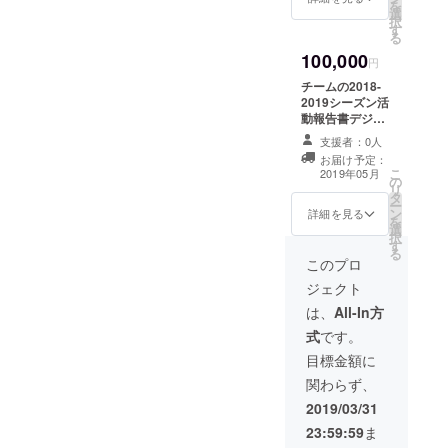
を
載いたします。
選
缶バッジ / チー
択
ご了承くださ
す
ムウェブサイト
る
い。
にてリンクの掲
100,000
載 / チームス
円
テッカー / チー
チームの2018-
ムTシャツ / 完成
2019シーズン活
披露会ご招待
動報告書デジタ
(2019年2月23日
ル版＋紙版 /
千葉県内) /
支援者：0人
日々の活動状況
2018-2019シー
お届け予定：
アップデート /
こ
ズン報告会
2019年05月
の
チームウェブサ
リ
(2019年春予定
タ
イトにてお名前
ー
千葉県内) / ※支
ン
の掲載 / チーム
詳細を見る
を
援時、必ず備考
選
缶バッジ / チー
択
欄にご希望のお
す
ムウェブサイト
る
名前及びリンク
にてリンクの掲
このプロ
をご記入くださ
載 / チームス
い。記入のない
ジェクト
テッカー / チー
場合は
ムTシャツ / 完成
は、
All-In方
CAMPFIREの
披露会ご招待
ユーザー名を掲
式
です。
(2019年2月23日
載いたします。
千葉県内) /
目標金額に
ご了承くださ
2018-2019シー
い。また、イベ
関わらず、
ズン報告会
ントへご参加頂
(2019年春予定
2019/03/31
く際の交通費は
千葉県内) / チー
自己負担でお願
23:59:59
ま
ムTシャツにお名
い致します。