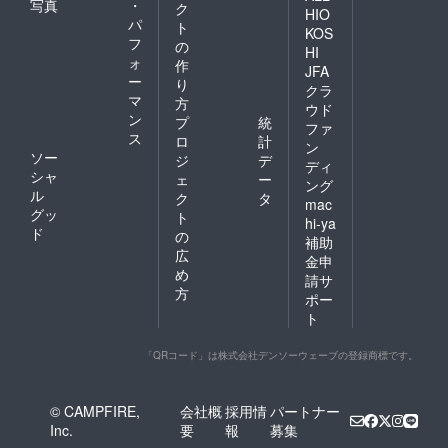
写真
・
ク
HIO
パ
ト
KOS
フ
の
HI
ォ
作
JFA
ー
り
クラ
マ
方
ウド
ン
プ
統
ファ
ス
ロ
計
ン
ソー
ジ
デ
ディ
シャ
ェ
ー
ング
ル
ク
タ
mac
グッ
ト
hi-ya
ド
の
補助
広
金申
め
請サ
方
ポー
ト
「QRコード」は株式会社デンソーウェーブの登録商標です。
© CAMPFIRE,
会社概
採用情
パートナー
Inc.
要
報
募集