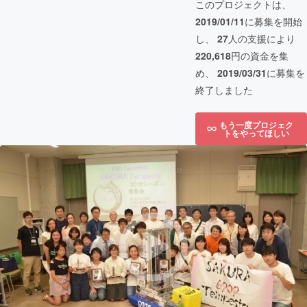
このプロジェクトは、
2019/01/11
に募集を開始
し、
27
人の支援により
220,618
円の資金を集
め、
2019/03/31
に募集を
終了しました
もう一度プロジェク
トをやってほしい