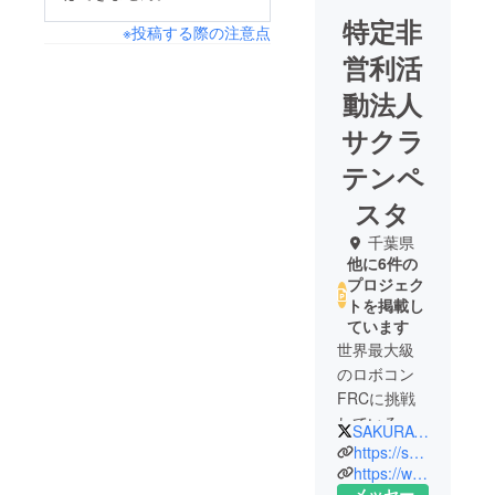
特定非
※投稿する際の注意点
営利活
動法人
サクラ
テンペ
スタ
千葉県
他に6件の
プロジェク
トを掲載し
ています
世界最大級
のロボコン
FRCに挑戦
している中
SAKURATempesta
高生チーム
https://sakura-tempesta.org
メンバーは
https://www.facebook.com/sakura.tempesta
メッセー