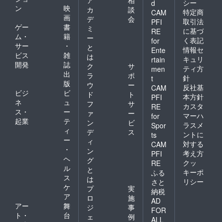
シー
d
ン
映
カ
談
特定商
CAM
画
デ
会
取引法
PFI
ゲー
書
ミ
に基づ
RE
ム・
籍
ー
く表記
for
サー
・
と
情報セ
Ente
ビス
雑
は
キュリ
rtain
開発
誌
ク
サ
ティ方
men
出
ラ
ポ
針
t
版
ウ
ー
反社基
CAM
ビジ
ビ
ド
ト
本方針
PFI
ネ
ュ
フ
サ
カスタ
RE
ス・
ー
ァ
ー
マーハ
for
起業
テ
ン
ビ
ラスメ
Spor
ィ
デ
ス
ントに
ts
ー
ィ
対する
CAM
・
ン
考え方
PFI
ヘ
グ
クッ
RE
ル
と
キーポ
ふる
ス
は
リシー
さと
ケ
プ
実
納税
ア
ロ
施
AD
アー
舞
ジ
事
FOR
ト・
台
ェ
例
ALL