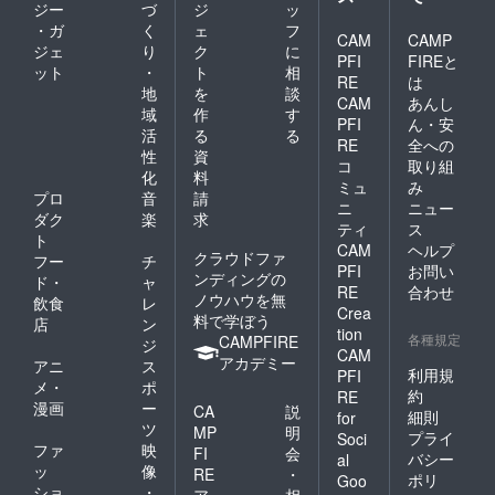
ジー
づ
ジ
ッ
・ガ
く
ェ
フ
CAM
CAMP
ジェ
り
ク
に
PFI
FIREと
ット
・
ト
相
RE
は
地
を
談
CAM
あんし
域
作
す
PFI
ん・安
活
る
る
RE
全への
性
資
コ
取り組
化
料
ミュ
み
プロ
音
請
ニ
ニュー
ダク
楽
求
ティ
ス
ト
CAM
ヘルプ
クラウドファ
フー
チ
PFI
お問い
ンディングの
ド・
ャ
RE
合わせ
ノウハウを無
飲食
レ
Crea
料で学ぼう
店
ン
tion
各種規定
CAMPFIRE
ジ
CAM
アカデミー
アニ
ス
利用規
PFI
メ・
ポ
約
RE
漫画
ー
CA
説
細則
for
ツ
MP
明
プライ
Soci
ファ
映
FI
会
バシー
al
ッ
像
RE
・
ポリ
Goo
ショ
・
ア
相