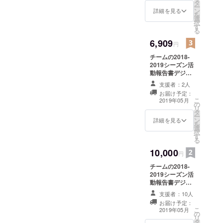
タ
ー
ン
詳細を見る
を
選
択
す
る
6,909
円
チームの2018-
2019シーズン活
動報告書デジタ
ル版 / 日々の活
支援者：2人
動状況アップ
お届け予定：
デート / チーム
こ
2019年05月
の
ウェブサイトに
リ
タ
てお名前の掲載 /
ー
ン
※支援時、必ず備
詳細を見る
を
選
考欄にご希望の
択
す
お名前をご記入
る
ください。記入
10,000
のない場合は
円
CAMPFIREの
チームの2018-
ユーザー名を掲
2019シーズン活
載いたします。
動報告書デジタ
ご了承くださ
ル版＋紙版 /
い。
支援者：10人
日々の活動状況
お届け予定：
アップデート /
こ
2019年05月
の
チームウェブサ
リ
タ
イトにてお名前