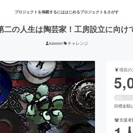
プロジェクトを掲載するには
はじめる
プロジェクトをさがす
第二の人生は陶芸家！工房設立に向け
kaeeen
チャレンジ
注目のリターン
注目の新着プロジェクト
募集終了が近いプロジェクト
も
現在の
音楽
舞台・パフォーマンス
5,
ゲーム・サービス開発
フード・飲食店
0%
書籍・雑誌出版
アニメ・漫画
目標金額は5
支援者
チャレンジ
ビューティー・ヘルスケ
1