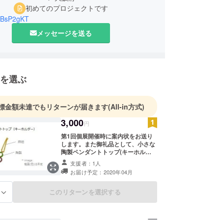
初めてのプロジェクトです
IBsP2gKT
メッセージを送る
を選ぶ
標金額未達でもリターンが届きます
(All-in方式)
3,000
円
第1回個展開催時に案内状をお送り
します。また御礼品として、小さな
陶製ペンダントトップ(キーホル
ダー)作品1個をお届けします。 ＊第
支援者：1人
1回個展は、2020年5月に大阪で開
お届け予定：2020年04月
催する予定です。開催日時及び場所
につきましては、​2020年4月に発送
する 案内状でご案内させていただき
このリターンを選択する
る
ます。