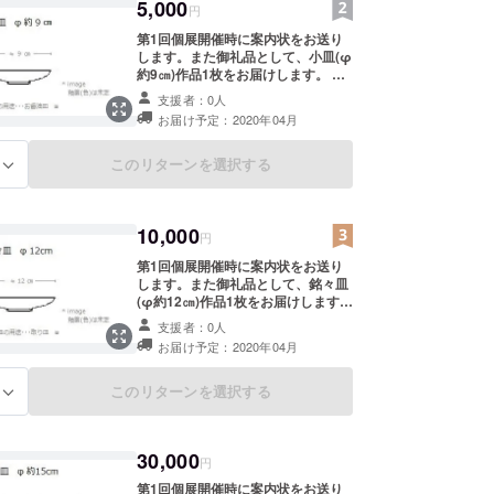
5,000
円
第1回個展開催時に案内状をお送り
します。また御礼品として、小皿(φ
約9㎝)作品1枚をお届けします。 ＊
第1回個展は、2020年5月に大阪で
支援者：0人
開催する予定です。開催日時及び場
お届け予定：2020年04月
所につきましては、2020年4月に発
送する​案内状でご案内させていただ
きます。
このリターンを選択する
る
10,000
円
第1回個展開催時に案内状をお送り
します。また御礼品として、銘々皿
(φ約12㎝)作品1枚をお届けします。
＊第1回個展は、2020年5月に大阪
支援者：0人
で開催する予定です。開催日時及び
お届け予定：2020年04月
場所につきましては、​2020年4月に
発送する案内状でご案内させていた
だきます。
このリターンを選択する
る
30,000
円
第1回個展開催時に案内状をお送り