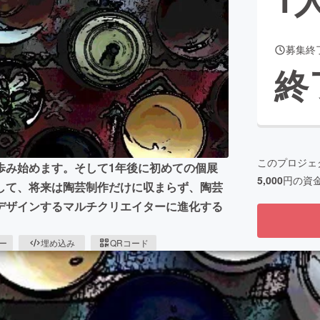
募集終
CAMPFIRE for Social Good
CAMPFIRE Creation
終
CAMPFIREふるさと納税
machi-ya
コミュニティ
このプロジェ
歩み始めます。そして1年後に初めての個展
5,000
円の資
して、将来は陶芸制作だけに収まらず、陶芸
デザインするマルチクリエイターに進化する
ピー
埋め込み
QRコード