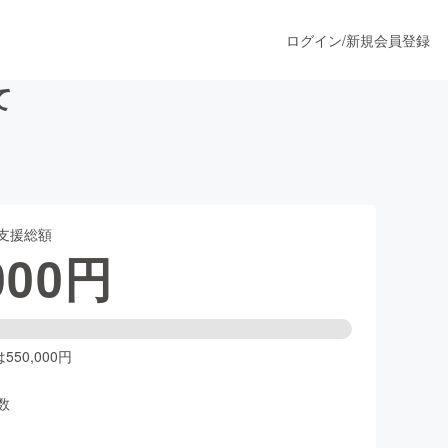
ログイン
/
新規会員登録
て
うすぐ公開されます
支援総額
プロダクト
000
円
ファッション
スポーツ
50,000円
数
ア
ソーシャルグッド
人