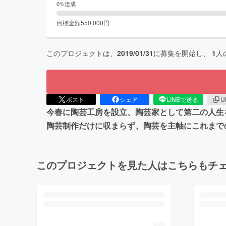
0
%達成
目標金額
550,000
円
このプロジェクトは、
2019/01/31
に募集を開始し、
1
人
ポスト
シェア
LINEで送る
U
今春に陶芸工房を設立、陶芸家として第二の人生
陶芸制作だけに収まらず、陶芸を主軸にこれまで
このプロジェクトを見た人はこちらもチ