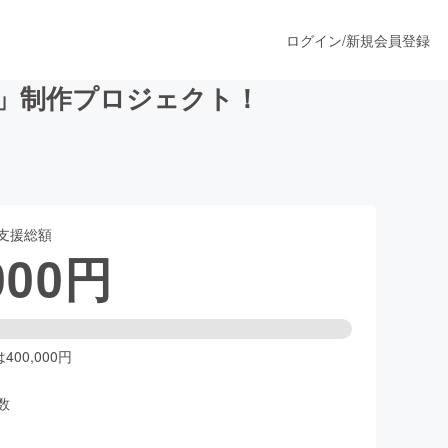
ログイン
/
新規会員登録
p」制作プロジェクト！
うすぐ公開されます
支援総額
プロダクト
000
円
ファッション
スポーツ
00,000円
数
ア
ソーシャルグッド
人