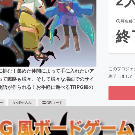
募集終
CAMPFIRE for Social Good
CAMPFIRE Creation
終
CAMPFIREふるさと納税
machi-ya
コミュニティ
このプロジェ
に挑む！集めた仲間によって手に入れたいア
終了しました
って戦略も様々。そして様々な場面でのサイ
語が作られる！お手軽に遊べるTRPG風の
ピー
埋め込み
QRコード