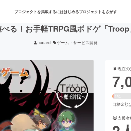
プロジェクトを掲載するには
はじめる
プロジェクトをさがす
べる！お手軽TRPG風ボドゲ「Troo
npoarch
ゲーム・サービス開発
注目のリターン
注目の新着プロジェクト
募集終了が近いプロジェクト
も
現在の
音楽
舞台・パフォーマンス
7,
ゲーム・サービス開発
フード・飲食店
1%
書籍・雑誌出版
アニメ・漫画
目標金額は4
支援者
チャレンジ
ビューティー・ヘルスケ
2