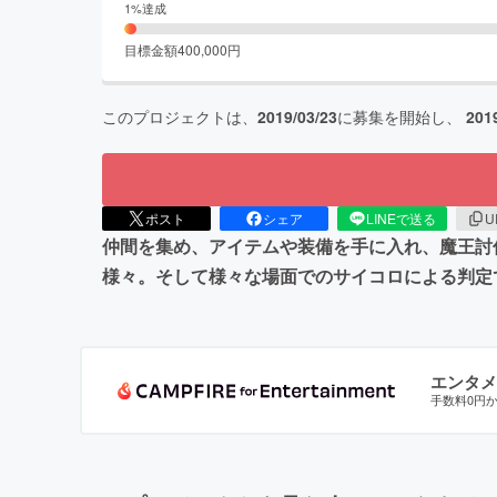
1
%達成
目標金額
400,000
円
このプロジェクトは、
2019/03/23
に募集を開始し、
201
ポスト
シェア
LINEで送る
U
仲間を集め、アイテムや装備を手に入れ、魔王討
様々。そして様々な場面でのサイコロによる判定
エンタメ
手数料0円