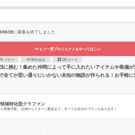
9/05/25
に募集を終了しました
もう一度プロジェクトをやってほしい
RLコピー
埋め込み
QRコード
伐に挑む！集めた仲間によって手に入れたいアイテムや装備が
で全てが思い通りにいかない未知の物語が作られる！お手軽に遊
領域特化型クラファン
から実施可能。 企画からリターン配送まで、すべてお任せのプランもあります！