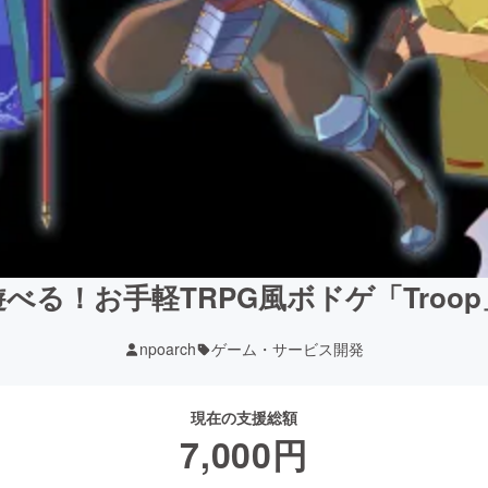
べる！お手軽TRPG風ボドゲ「Troo
npoarch
ゲーム・サービス開発
現在の支援総額
7,000
円