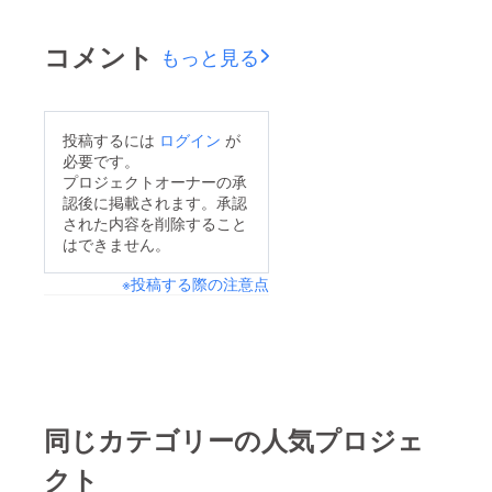
援いただきありがとう
した！【150%達成
ございます！残り2日
コメント
で、オリジナル卓上カ
もっと見る
となってしまいました
レンダーを追加】しま
が、ストレッチゴール
す！！EJいず展メン
を設定したので発表し
バーが今まで撮影し
投稿するには
ログイン
が
ます！！プロジェクト
必要です。
た、四季折々の写真と
終了までに120%を達
プロジェクトオーナーの承
ともに新生活を送って
認後に掲載されます。承認
成した場合、更に写真
いただけたら嬉しいで
された内容を削除すること
集をグレードアップさ
はできません。
す。最後まで皆さん応
せ、【映像特典付き写
援・ご支援のほど、よ
※投稿する際の注意点
真集】にしたいと思い
ろしくお願いしま
ます！！内容として
す！！(*^^*)
は、写真展の搬入や会
期中の撮影した永安い
ずみの動画を、PV風
に編集してwebページ
同じカテゴリーの人気プロジェ
にup致します。その
クト
ページのQRコードを