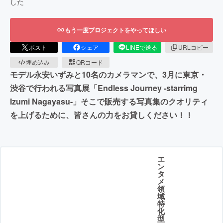
した
もう一度プロジェクトをやってほしい
ポスト
シェア
LINEで送る
URLコピー
埋め込み
QRコード
モデル永安いずみと10名のカメラマンで、3月に東京・
渋谷で行われる写真展「Endless Journey -starrimg
Izumi Nagayasu-」そこで販売する写真集のクオリティ
を上げるために、皆さんの力をお貸しください！！
エ
ン
タ
メ
領
域
特
化
型