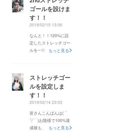
( ^ω^ )平日にも関わら
ゴールを設けま
ず初日からたくさんの
す！！
方に来ていたたいて、
とても嬉しいです。今
2019/02/15 13:06
回制作した写真集もそ
なんと！！120%に設
ちらで販売中。日曜は
定したストレッチゴー
まで入場無料で開催し
ルを一晩で達成してし
もっと見る
ておりますので、是非
まいました！！本当に
皆さんお立ち寄りくだ
皆さんありがとうござ
さい(o^^o)16日
いますm(_ _)m写真展
19:00〜21:00はレセプ
ストレッチゴー
メンバーや日頃から応
ションパーティー
ルを設定しま
援してくれている方は
♪♪(当日参加もOKです
す！！
もちろん、多くの方に
が、ご予約してくださ
支えられているんだ
2019/02/14 23:03
ると嬉しいです)
なぁと実感します。残
皆さんこんばんは( ´
りわずかな時間ではあ
▽ ` )お陰様で100%達
りますが、2ndスト
成後も、引き続きご支
もっと見る
レッチゴールを決めま