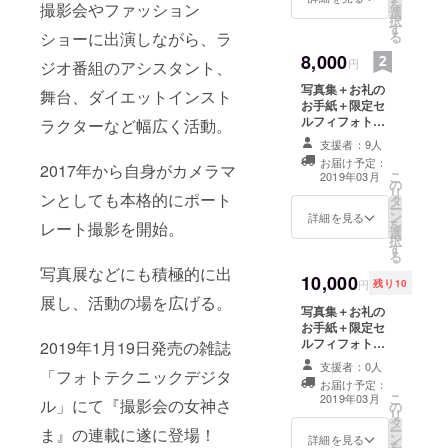
を
撮影会やファッション
選
レート撮影を主
択
す
とした内容で
ショーに出演しながら、ラ
る
す。（撮影初心
8,000
者でも構いませ
円
ジオ番組のアシスタント、
ん） ※スマート
写真集＋お礼の
フォンでの撮
舞台、ダイエットインスト
お手紙＋限定セ
影、動画撮影は
ルフィフォト
ラクターなど幅広く活動。
禁止です。 ※現
セット5枚組（お
地集合・現地解
支援者：9人
まけ付き）＋ロ
散でお願いしま
お届け予定：
2017年から自身がカメラマ
ケ撮影60分（23
す。 ※こちらに
こ
2019年03月
の
区内屋外のみ）
含まれているの
リ
ンとしても本格的にポート
タ
※ロケ撮影は、
はモデル撮影
ー
ン
ポートレート撮
詳細を見る
料・モデルの交
を
レート撮影を開始。
選
影を主とした内
通費です。 カメ
択
す
容です。（撮影
ラマン様ご自身
る
初心者でも構い
の現地までの交
写真展などにも積極的に出
10,000
ません） ※ス
通費はご負担を
円
残り10
マートフォンで
展し、活動の場を広げる。
お願いします。
写真集＋お礼の
の撮影、動画撮
※衣装はこちらの
お手紙＋限定セ
影は禁止です。
用意する私服の
ルフィフォト
2019年1月19日発売の雑誌
※現地集合・現地
みとさせていた
セット5枚組（お
解散でお願いし
だきます。（大
支援者：0人
「フォトテクニックデジタ
まけ付き）＋
ます。 ※こちら
まかな相談は
お届け予定：
3/21オフ会ご招
に含まれている
可）
こ
2019年03月
ル」にて『撮影会の女神さ
の
待券（東京都
のはモデル撮影
リ
タ
内）
料・モデルの交
ー
ま』の連載に遂に登場！
ン
詳細を見る
通費です。 カメ
を