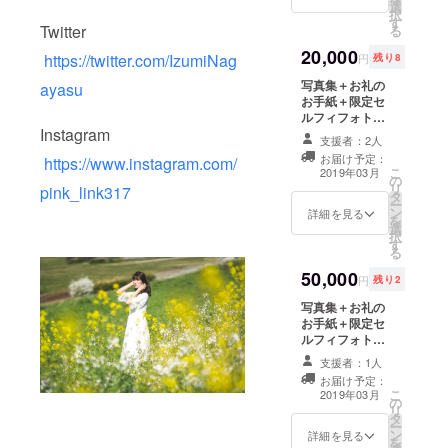
選
ラマン様ご自身
択
す
の現地までの交
Twitter
る
通費はご負担を
20,000
お願いします。
https://twitter.com/IzumiNag
円
残り8
※衣装はこちらの
写真集＋お礼の
ayasu
用意する私服の
お手紙＋限定セ
みとさせていた
ルフィフォト
だきます。（大
Instagram
セット5枚組（お
まかな相談は
支援者：2人
まけ付き）＋ロ
可）
お届け予定：
https://www.instagram.com/
ケ撮影120分
こ
2019年03月
の
（23区内屋外の
リ
pink_link317
タ
み）＋3/21オフ
ー
ン
会ご招待券（東
詳細を見る
を
選
京都内） ※ロケ
択
す
撮影は、ポート
る
レート撮影を主
50,000
とした内容で
円
残り2
す。（撮影初心
写真集＋お礼の
者でも構いませ
お手紙＋限定セ
ん） ※スマート
ルフィフォト
フォンでの撮
セット5枚組(お
影、動画撮影は
支援者：1人
まけ付き)＋舞浜
禁止です。 ※現
お届け予定：
エリアor大阪ベ
地集合・現地解
こ
2019年03月
の
イエリア撮影権
散でお願いしま
リ
タ
(6時間) ※撮影
す。 ※こちらに
ー
ン
は、ポートレー
詳細を見る
含まれているの
を