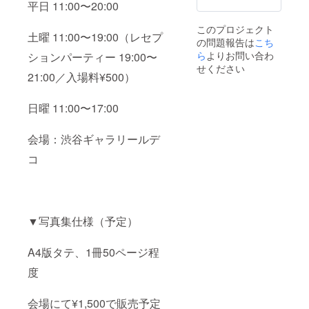
ますようよろし
平日 11:00〜20:00
くお願いしま
す。 ※衣装はこ
このプロジェクト
ちらの用意する
土曜 11:00〜19:00（レセプ
の問題報告は
こち
私服のみとさせ
ら
よりお問い合わ
ションパーティー 19:00〜
ていただきま
す。（大まかな
せください
21:00／入場料¥500）
相談は可）
日曜 11:00〜17:00
会場：渋谷ギャラリールデ
コ
▼写真集仕様（予定）
A4版タテ、1冊50ページ程
度
会場にて¥1,500で販売予定