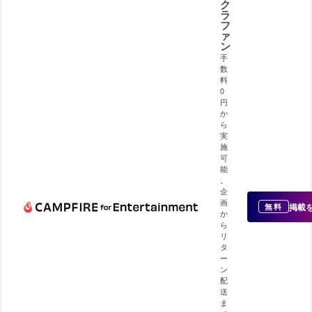
ク
ラ
フ
ァ
ン
手
数
料
0
円
か
ら
実
施
可
能
。
企
画
掲載
無料
か
ら
リ
タ
ー
ン
配
送
ま