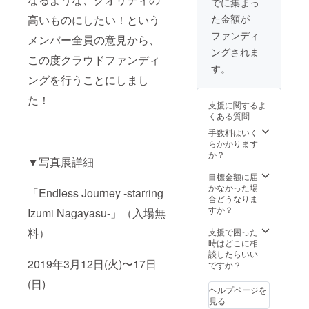
り撮影可能最大
でに集まっ
宜休憩をとって
時間が前後する
いただきますよ
た金額が
高いものにしたい！という
可能性がありま
うよろしくお願
す。） ※現地集
ファンディ
いします。 ※衣
メンバー全員の意見から、
合・現地解散で
装はこちらの用
ングされま
お願いします。
意する私服のみ
この度クラウドファンディ
※こちらに含まれ
す。
とさせていただ
ているのはモデ
ングを行うことにしまし
きます。（大ま
ル撮影料・モデ
かな相談は可）
た！
ルの交通費で
支援に関するよ
す。 カメラマン
くある質問
様ご自身の現地
手数料はいく
までの交通費、
らかかります
休憩時間にかか
か？
る飲食費2名(カ
▼写真展詳細
メラマン様、モ
目標金額に届
デル)分、 入場料
かなかった場
等はご負担をお
「Endless Journey -starring
合どうなりま
願いします。 ※
すか？
永安いずみを初
Izumi Nagayasu-」（入場無
めて撮影される
料）
支援で困った
方は屋外撮影の
時はどこに相
みとさせていた
談したらいい
だきます。 ※途
2019年3月12日(火)〜17日
ですか？
中30分〜1時間
程度の食事休憩
(日)
と、適宜休憩を
ヘルプページを
とっていただき
見る