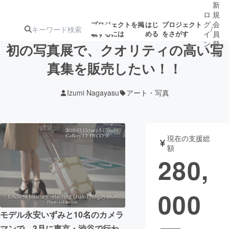
新
ロ
規
グ
会
プロジェクトを掲
はじ
プロジェクト
/
載するには
める
をさがす
イ
員
ン
登
初の写真展で、クオリティの高い写
録
真集を販売したい！！
人気のプロ
注目のリ
注目の新着プロ
募集終了が近いプ
もうすぐ公開
Izumi Nagayasu
アート・写真
ジェクト
ターン
ジェクト
ロジェクト
されます
アート・写真
音楽
現在の支援総
額
280,
テクノロジー・ガジェット
ゲーム・サ
000
映像・映画
書籍・雑誌
モデル永安いずみと10名のカメラ
ビジネス・起業
チャレンジ
マンで、3月に東京・渋谷で行わ