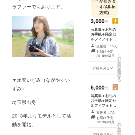
が届きま
ラファーでもあります。
す
(All-in
方式)
3,000
円
写真集＋お礼の
お手紙＋限定セ
ルフィフォト
セット5枚組（お
支援者：15人
まけ付き）
お届け予定：
こ
2019年03月
の
リ
タ
ー
ン
詳細を見る
を
選
択
す
▼永安いずみ（ながやすい
る
5,000
ずみ）
円
写真集＋お礼の
お手紙＋限定セ
埼玉県出身
ルフィフォト
セット5枚組（お
支援者：7人
2013年よりモデルとして活
まけ付き）＋お
お届け予定：
試し撮影30分
こ
2019年03月
動を開始。
の
（23区内屋外の
リ
タ
み） ※お試し撮
ー
ン
影は、ポート
詳細を見る