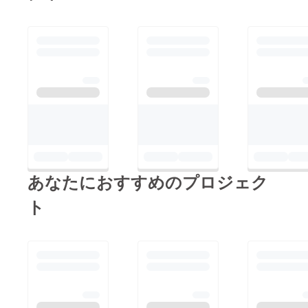
写真集に封入致します
ので、購入者の方は公
開後にご覧いただける
ようになります！！(3
月末公開予定)※購入者
以外へURLを送った
り、動画をSNS等に転
載することはご遠慮く
ださい。より楽しんで
いただける内容にして
あなたにおすすめのプロジェク
いきますので、プロ
ジェクト終了まで引き
ト
続きのご支援をよろし
くお願いします！！