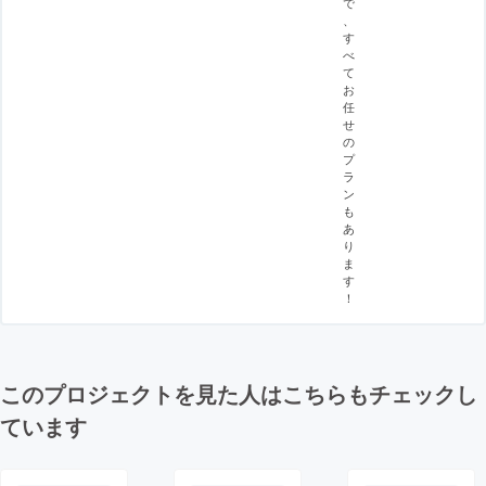
で
、
す
べ
て
お
任
せ
の
プ
ラ
ン
も
あ
り
ま
す
！
このプロジェクトを見た人はこちらもチェックし
ています