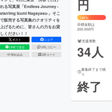
円
れる写真展「Endless Journey -
まちづくり・地域活性化
starrimg Izumi Nagayasu-」そこ
140%
で販売する写真集のクオリティを
目標金額は
CAMPFIRE for Social Good
CAMPFIRE Creation
上げるために、皆さんの力をお貸
200,000円
CAMPFIREふるさと納税
machi-ya
コミュニティ
しください！！
ポスト
シェア
支援者数
34
人
LINEで送る
URLコピー
埋め込み
QRコード
募集終了まで残
り
終了