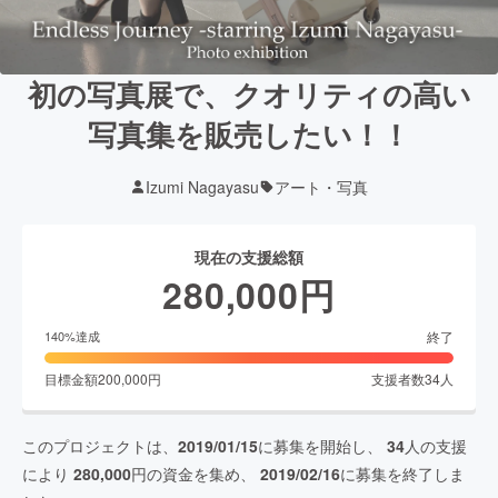
初の写真展で、クオリティの高い
写真集を販売したい！！
Izumi Nagayasu
アート・写真
現在の支援総額
280,000
円
終了
140
%達成
目標金額
200,000
円
支援者数
34
人
このプロジェクトは、
2019/01/15
に募集を開始し、
34
人の支援
により
280,000
円の資金を集め、
2019/02/16
に募集を終了しま