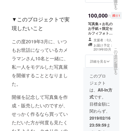
選
ト撮影を主とし
はモデル撮影
択
す
た内容です。
料・モデルの交
る
（撮影初心者で
通費です。 カメ
100,000
も構いません）
ラマン様ご自身
円
残り1
▼このプロジェクトで実
※スマートフォン
の現地までの交
写真集＋お礼の
での撮影、動画
通費はご負担を
現したいこと
お手紙＋限定セ
撮影は禁止で
お願いします。
ルフィフォト
す。 ※現地集
※衣装はこちらの
セット5枚組（お
合・現地解散で
用意する私服の
支援者：0人
この度2019年3月に、いつ
まけ付き）＋国
お願いします。
みとさせていた
お届け予定：
内リクエスト撮
※こちらに含まれ
だきます。（大
こ
もお世話になっているカメ
2019年03月
の
影権(最大8時間)
ているのはモデ
まかな相談は
リ
タ
※リクエスト撮影
ル撮影料・モデ
可）
ラマンさん10名と一緒に、
ー
ン
は、ポートレー
詳細を見る
ルの交通費（在
を
選
ト撮影を主とし
私一人をモデルした写真展
来線のみ）で
択
す
た内容です。
す。 カメラマン
る
を開催することとなりまし
（撮影初心者で
このプロ
様ご自身の現地
も構いません）
までの交通費、
ジェクト
た。
※スマートフォン
休憩時間にかか
での撮影、動画
は、
All-In方
る飲食費2名(カ
撮影は禁止で
メラマン様、モ
開催を記念して写真集を作
式
です。
す。 ※撮影場所
デル)分、 大阪の
は東京駅を起点
目標金額に
場合の東京駅か
成・販売したいのですが、
に片道¥15,000
ら新大阪駅まで
関わらず、
以内で行ける場
の新幹線代、そ
せっかく作るなら買ってい
所、日帰りが可
2019/02/16
の他入場料など
ただいた方が何度も見たく
能な場所限定で
はご負担をお願
23:59:59
ま
す。（場所によ
いします。 ※適
なるような、クオリティの