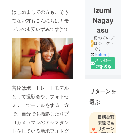
Izumi
はじめましての方も、そう
Nagay
でない方もこんにちは！モ
asu
デルの永安いずみです(^^)
初めてのプ
ロジェクト
です
izuten_journey
メッセー
ジを送る
普段はポートレートモデル
リターンを
として撮影会や、フォトセ
選ぶ
ミナーでモデルをする一方
で、自分でも撮影したりプ
目標金額
ロカメラマンのアシスタン
未達でも
リターン
トをしている新米フォトグ