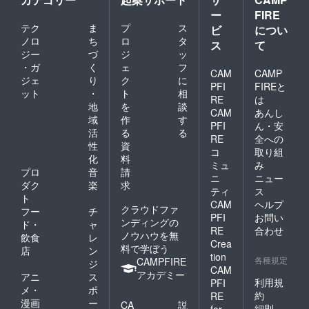
ー
FIRE
テク
ま
プ
ス
ビ
につい
ノロ
ち
ロ
タ
ス
て
ジー
づ
ジ
ッ
・ガ
く
ェ
フ
CAM
CAMP
ジェ
り
ク
に
PFI
FIREと
ット
・
ト
相
RE
は
地
を
談
CAM
あんし
域
作
す
PFI
ん・安
活
る
る
RE
全への
性
資
コ
取り組
化
料
ミュ
み
プロ
音
請
ニ
ニュー
ダク
楽
求
ティ
ス
ト
CAM
ヘルプ
クラウドファ
フー
チ
PFI
お問い
ンディングの
ド・
ャ
RE
合わせ
ノウハウを無
飲食
レ
Crea
料で学ぼう
店
ン
tion
各種規定
CAMPFIRE
ジ
CAM
アカデミー
アニ
ス
利用規
PFI
メ・
ポ
約
RE
漫画
ー
CA
説
細則
for