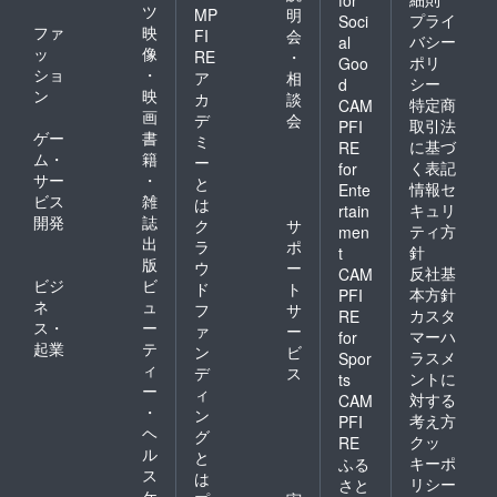
ツ
MP
明
プライ
Soci
ファ
映
FI
会
バシー
al
ッ
像
RE
・
ポリ
Goo
ショ
・
ア
相
シー
d
ン
映
カ
談
特定商
CAM
画
デ
会
取引法
PFI
ゲー
書
ミ
に基づ
RE
ム・
籍
ー
く表記
for
サー
・
と
情報セ
Ente
ビス
雑
は
キュリ
rtain
開発
誌
ク
サ
ティ方
men
出
ラ
ポ
針
t
版
ウ
ー
反社基
CAM
ビジ
ビ
ド
ト
本方針
PFI
ネ
ュ
フ
サ
カスタ
RE
ス・
ー
ァ
ー
マーハ
for
起業
テ
ン
ビ
ラスメ
Spor
ィ
デ
ス
ントに
ts
ー
ィ
対する
CAM
・
ン
考え方
PFI
ヘ
グ
クッ
RE
ル
と
キーポ
ふる
ス
は
リシー
さと
ケ