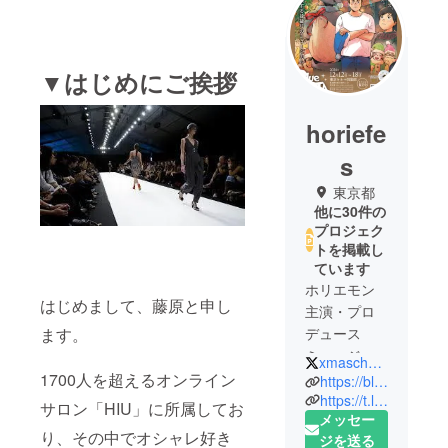
▼はじめにご挨拶
horiefe
s
東京都
他に30件の
プロジェク
トを掲載し
ています
ホリエモン
はじめまして、藤原と申し
主演・プロ
デュース
ます。
ミュージカ
xmaschorie
ル『ブルー
1700人を超えるオンライン
https://blue-santa.com/
サンタク
https://t.livepocket.jp/t/blue-santa
サロン「HIU」に所属してお
メッセー
ロース
り、その中でオシャレ好き
ジを送る
2024』