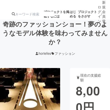
新
ロ
規
グ
会
プロジェクトを掲
はじ
プロジェクト
/
載するには
める
をさがす
イ
員
ン
登
奇跡のファッションショー！夢のよ
録
うなモデル体験を味わってみません
か？
人気のプロ
注目のリ
注目の新着プロ
募集終了が近いプ
もうすぐ公開
ジェクト
ターン
ジェクト
ロジェクト
されます
horiefes
ファッション
アート・写真
音楽
現在の支援総
テクノロジー・ガジェット
ゲーム・サ
額
8,00
映像・映画
書籍・雑誌
0
円
ビジネス・起業
チャレンジ