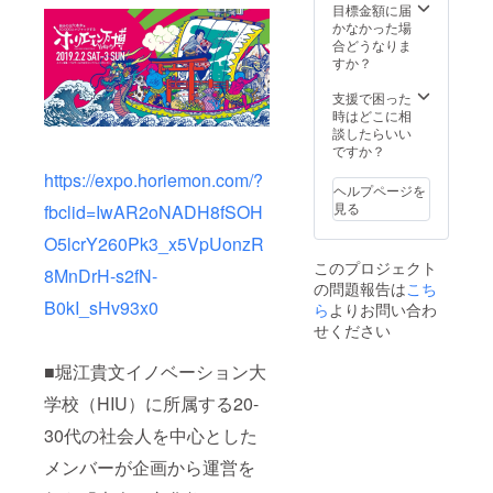
目標金額に届
かなかった場
合どうなりま
すか？
支援で困った
時はどこに相
談したらいい
ですか？
https://expo.horiemon.com/?
ヘルプページを
見る
fbclid=IwAR2oNADH8fSOH
O5lcrY260Pk3_x5VpUonzR
このプロジェクト
8MnDrH-s2fN-
の問題報告は
こち
B0kI_sHv93x0
ら
よりお問い合わ
せください
■堀江貴文イノベーション大
学校（HIU）に所属する20-
30代の社会人を中心とした
メンバーが企画から運営を