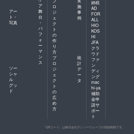
プ
実
納税
ア
ロ
施
AD
アー
舞
ジ
事
FOR
ト・
台
ェ
例
ALL
写真
・
ク
HIO
パ
ト
KOS
フ
の
HI
ォ
作
JFA
ー
り
クラ
マ
方
ウド
ン
プ
統
ファ
ス
ロ
計
ン
ソー
ジ
デ
ディ
シャ
ェ
ー
ング
ル
ク
タ
mac
グッ
ト
hi-ya
ド
の
補助
広
金申
め
請サ
方
ポー
ト
「QRコード」は株式会社デンソーウェーブの登録商標です。