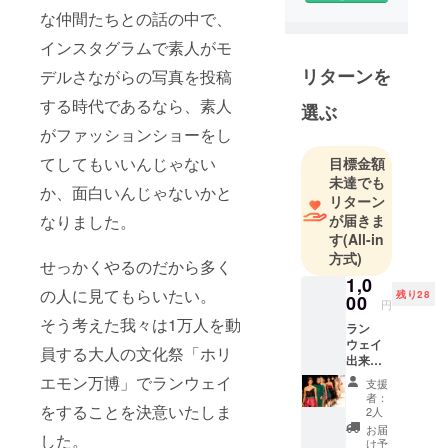
2024/12/12-
な仲間たちとの話の中で、
12/18 東京キ
インスタグラムで素人がモ
ネマ倶楽部
リターンを
デルさながらの写真を投稿
チケット
する時代であるなら、素人
➡https://t.liv
選ぶ
epocket.jp/t/
がファッションショーをし
blue-santa
てしてもいいんじゃない
目標金額
#ブルーサン
未達でも
か、面白いんじゃないかと
タクロース
リターン
が届きま
なりました。
す
(All-in
方式)
せっかくやるのだから多く
1,0
の人に見てもらいたい。
残り28
00
円
そう考えた我々は1万人を動
ラン
ウェイ
員する大人の文化祭「ホリ
出来る
権利で
エモン万博」でランウェイ
支援
す。 写
者：
真と動
をすることを決意いたしま
2人
画も後
お届
した。
日お渡
け予