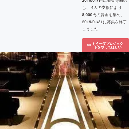
2019/01/14
に募集を開始
し、
4
人の支援により
8,000
円の資金を集め、
2019/01/31
に募集を終了
しました
もう一度プロジェク
トをやってほしい