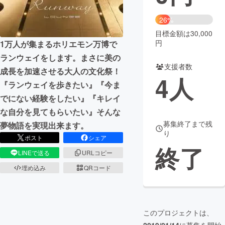
まちづくり・地域活性化
26%
目標金額は30,000
円
1万人が集まるホリエモン万博で
CAMPFIRE for Social Good
CAMPFIRE Creation
ランウェイをします。まさに美の
CAMPFIREふるさと納税
machi-ya
コミュニティ
支援者数
成長を加速させる大人の文化祭！
4
人
『ランウェイを歩きたい』『今ま
でにない経験をしたい』『キレイ
な自分を見てもらいたい』そんな
募集終了まで残
夢物語を実現出来ます。
り
ポスト
シェア
終了
LINEで送る
URLコピー
埋め込み
QRコード
このプロジェクトは、