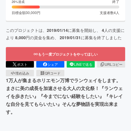
終了
26
%達成
目標金額
30,000
円
支援者数
4
人
このプロジェクトは、
2019/01/14
に募集を開始し、
4
人の支援に
より
8,000
円の資金を集め、
2019/01/31
に募集を終了しました
もう一度プロジェクトをやってほしい
ポスト
シェア
LINEで送る
URLコピー
埋め込み
QRコード
1万人が集まるホリエモン万博でランウェイをします。
まさに美の成長を加速させる大人の文化祭！『ランウェ
イを歩きたい』『今までにない経験をしたい』『キレイ
な自分を見てもらいたい』そんな夢物語を実現出来ま
す。