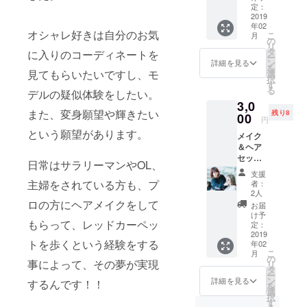
し致し
定：
ます。
2019
年02
※基本的
オシャレ好きは自分のお気
こ
月
にラン
の
リ
ウェイ
タ
に入りのコーディネートを
ー
する格
ン
詳細を見る
を
好で会
見てもらいたいですし、モ
選
択
場にご
す
る
デルの疑似体験をしたい。
参加下
3,0
さい。
また、変身願望や輝きたい
残り8
着替
00
円
える場
という願望があります。
メイク
所、メ
＆ヘア
イクす
セット
る場所
日常はサラリーマンやOL、
の権利
はござ
支援
です。
いませ
主婦をされている方も、プ
者：
お着換
んので
2人
えは済
ご了承
ロの方にヘアメイクをして
お届
ませて
くださ
け予
もらって、レッドカーペッ
会場入
い。
定：
りして
2019
トを歩くという経験をする
年02
くださ
こ
月
い。
の
事によって、その夢が実現
リ
タ
ー
ン
詳細を見る
するんです！！
を
選
択
す