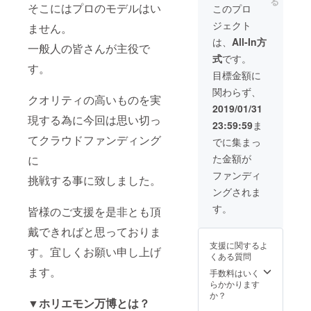
る
そこにはプロのモデルはい
このプロ
ジェクト
ません。
は、
All-In方
一般人の皆さんが主役で
式
です。
す。
目標金額に
関わらず、
クオリティの高いものを実
2019/01/31
現する為に今回は思い切っ
23:59:59
ま
てクラウドファンディング
でに集まっ
た金額が
に
ファンディ
挑戦する事に致しました。
ングされま
す。
皆様のご支援を是非とも頂
戴できればと思っておりま
支援に関するよ
す。宜しくお願い申し上げ
くある質問
ます。
手数料はいく
らかかります
か？
▼ホリエモン万博とは？