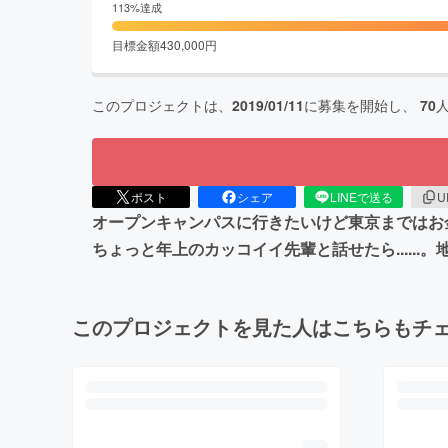
113
%達成
目標金額
430,000
円
このプロジェクトは、
2019/01/11
に募集を開始し、
70
ポスト
シェア
LINEで送る
U
オープンキャンパスに行きたいけど東京まではお
ちょっと年上のカッコイイ先輩と話せたら....
このプロジェクトを見た人はこちらもチ