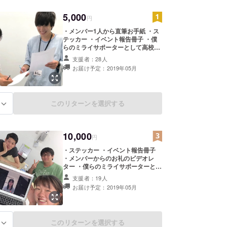
5,000
円
・メンバー1人から直筆お手紙 ・ス
テッカー ・イベント報告冊子 ・僕
らのミライサポーターとして高校生
への配布資料にお名前掲載 ※支援
支援者：28人
時、必ず備考欄にご希望のお名前を
お届け予定：2019年05月
ご記入ください。 記入のない場合は
CAMPFIREのユーザー名を掲載いた
します。ご了承ください。
このリターンを選択する
る
10,000
円
・ステッカー ・イベント報告冊子
・メンバーからのお礼のビデオレ
ター ・僕らのミライサポーターとし
て高校生への配布資料にお名前掲載
支援者：19人
・3/10活動報告イベント（新宿）に
お届け予定：2019年05月
ペアでご招待 ・イベント内でサポー
ターとしてお名前掲示 ※支援時、必
ず備考欄にご希望のお名前をご記入
ください。 記入のない場合は
このリターンを選択する
る
CAMPFIREのユーザー名を掲載いた