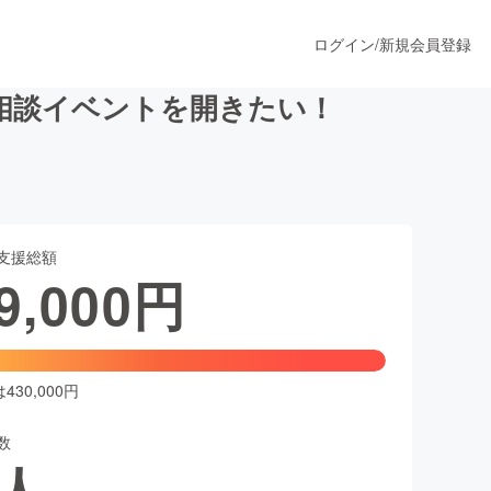
ログイン
/
新規会員登録
相談イベントを開きたい！
うすぐ公開されます
支援総額
プロダクト
9,000
円
ファッション
スポーツ
30,000円
数
ア
ソーシャルグッド
人