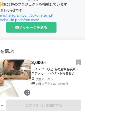
他に3件のプロジェクトを掲載しています
Projectです！
/www.instagram.com/bokunatsu_pj/
kotoba-life.jimdofree.com/
メッセージを送る
を選ぶ
3,000
円
・メンバー1人からの直筆お手紙 ・
ステッカー ・イベント報告冊子
支援者：21人
お届け予定：2019年05月
このリターンを選択する
る