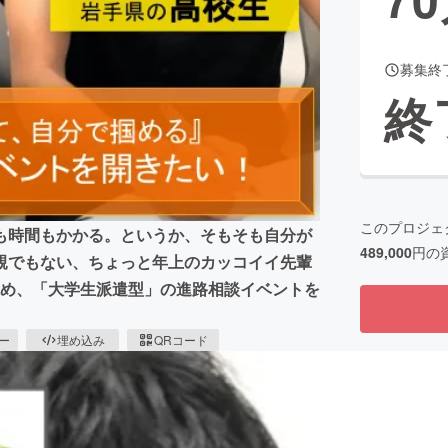
募集終
CAMPFIRE for Social Good
CAMPFIRE Creation
終
CAMPFIREふるさと納税
machi-ya
コミュニティ
このプロジェ
も時間もかかる。というか、そもそも自分が
489,000
円の
親でもない、ちょっと年上のカッコイイ先輩
えるため、「大学生派遣型」の進路相談イベントを
ピー
埋め込み
QRコード