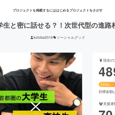
プロジェクトを掲載するには
はじめる
プロジェクトをさがす
学生と密に話せる？！次世代型の進路
kotoba2016
ソーシャルグッド
注目のリターン
注目の新着プロジェクト
募集終了が近いプロジェクト
も
現在の
音楽
舞台・パフォーマンス
48
ゲーム・サービス開発
フード・飲食店
113%
書籍・雑誌出版
アニメ・漫画
目標金額は4
支援者
チャレンジ
ビューティー・ヘルスケ
70