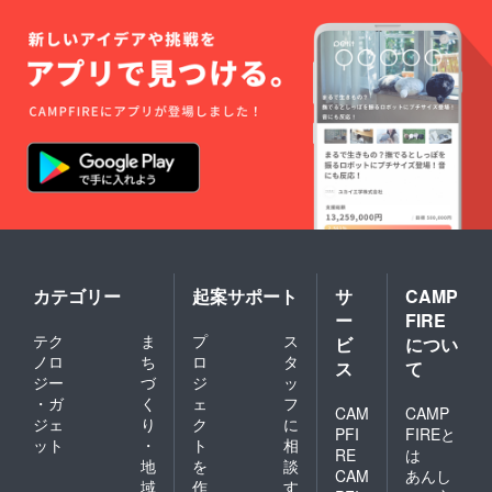
カテゴリー
起案サポート
サ
CAMP
ー
FIRE
テク
ま
プ
ス
ビ
につい
ノロ
ち
ロ
タ
ス
て
ジー
づ
ジ
ッ
・ガ
く
ェ
フ
CAM
CAMP
ジェ
り
ク
に
PFI
FIREと
ット
・
ト
相
RE
は
地
を
談
CAM
あんし
域
作
す