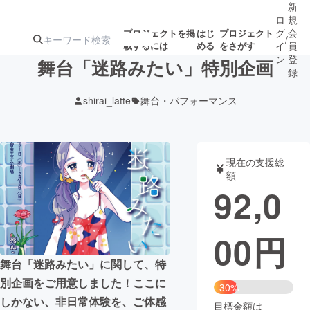
新
ロ
規
グ
会
プロジェクトを掲
はじ
プロジェクト
/
載するには
める
をさがす
イ
員
ン
登
舞台「迷路みたい」特別企画
録
shirai_latte
舞台・パフォーマンス
人気のプロ
注目のリ
注目の新着プロ
募集終了が近いプ
もうすぐ公開
ジェクト
ターン
ジェクト
ロジェクト
されます
現在の支援総
額
アート・写真
音楽
92,0
テクノロジー・ガジェット
ゲーム・サ
00
円
映像・映画
書籍・雑誌
舞台「迷路みたい」に関して、特
別企画をご用意しました！ここに
30%
ビジネス・起業
チャレンジ
しかない、非日常体験を、ご体感
目標金額は