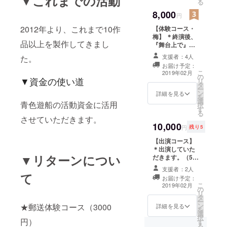
▼これまでの活動
る
（ご支援者様が
8,000
複数人いらっ
円
しゃっても、グ
2012年より、これまで10作
【体験コース・
ループショット
梅】 ＊終演後、
ではなく、お一
品以上を製作してきまし
『舞台上で』
人ずつキャスト
キャスト全員と
全員と撮影致し
支援者：4人
た。
記念撮影（２
ます） （ご支援
お届け予定：
ポーズ） （終演
者様のスマート
こ
2019年02月
の
後、他のお客様
▼資金の使い道
フォン、または
リ
タ
のご退出後とな
主宰のスマート
ー
ン
りますので、30
詳細を見る
フォンで撮影い
を
選
分程度お待ちい
青色遊船の活動資金に活用
たします） ＊記
択
す
ただきます）
念撮影後、主宰
る
（ご支援者様が
させていただきます。
と巡る舞台裏ツ
10,000
複数人いらっ
アー！客席​から
円
残り5
しゃっても、グ
は見えない、仕
【出演コース】
ループショット
掛けが見られま
＊出演していた
ではなく、お一
す！（15分程
▼リターンについ
だきます。（5分
人ずつキャスト
度） ＊別途、公
程度） ＊公演前
全員と撮影致し
演チケット3500
支援者：2人
に練習のお時間
て
ます） （ご支援
円をご入場時に
お届け予定：
をいただきま
者様のスマート
お支払いいただ
こ
2019年02月
の
す。（30分程
フォン、または
きます。
リ
タ
度） ＊セリフを
主宰のスマート
ー
ン
★郵送体験コース（3000
つけることもで
詳細を見る
フォンで撮影い
を
選
きます。（応相
たします） ＊記
択
円）
す
談） ＊各回、1
念撮影後、主宰
る