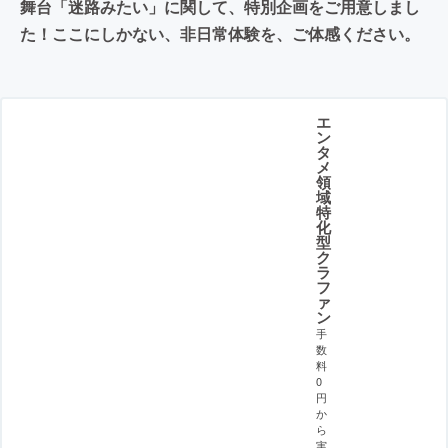
舞台「迷路みたい」に関して、特別企画をご用意しまし
た！ここにしかない、非日常体験を、ご体感ください。
エ
ン
タ
メ
領
域
特
化
型
ク
ラ
フ
ァ
ン
手
数
料
0
円
か
ら
実