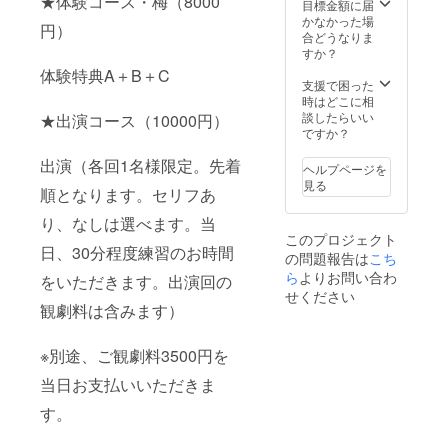
★体験コース・梅（8000
目標金額に届
かなかった場
円）
合どうなりま
すか？
体験特典A＋B＋C
支援で困った
時はどこに相
談したらいい
★出演コース（10000円）
ですか？
出演
（各回1名様限定。先着
ヘルプページを
見る
順となります。セリフあ
り、なしは選べます。当
このプロジェクト
日、30分程度練習のお時間
の問題報告は
こち
ら
よりお問い合わ
をいただきます。出演回の
せください
観劇料は含みます）
※別途、ご観劇料3500円を
当日お支払いいただきま
す。