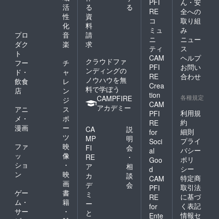
PFI
ん・安
活
る
る
RE
全への
性
資
コ
取り組
化
料
ミュ
み
プロ
音
請
ニ
ニュー
ダク
楽
求
ティ
ス
ト
CAM
ヘルプ
クラウドファ
フー
チ
PFI
お問い
ンディングの
ド・
ャ
RE
合わせ
ノウハウを無
飲食
レ
Crea
料で学ぼう
店
ン
tion
各種規定
CAMPFIRE
ジ
CAM
アカデミー
アニ
ス
利用規
PFI
メ・
ポ
約
RE
漫画
ー
CA
説
細則
for
ツ
MP
明
プライ
Soci
ファ
映
FI
会
バシー
al
ッ
像
RE
・
ポリ
Goo
ショ
・
ア
相
シー
d
ン
映
カ
談
特定商
CAM
画
デ
会
取引法
PFI
ゲー
書
ミ
に基づ
RE
ム・
籍
ー
く表記
for
サー
・
と
情報セ
Ente