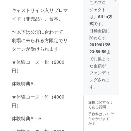
名様限定、先着
このプロ
と巡る舞台裏ツ
順。 ＊支援後、
アー！客席​から
ジェクト
キャストサイン入りプロマ
希望日時枠が埋
は見えない、仕
まっていた場合
は、
All-In方
掛けが見られま
イド（非売品）、
台本、
は、ご返金致し
す！（15分程
式
です。
ます。
度） ＊さらに！
目標金額に
カフェに移動し
〜以下は
公演に合わせて、
て主宰とグルー
関わらず、
劇場に来られる方限定でリ
プディスカッ
2019/01/25
ション！裏話な
ターンが受けられます。
どをお話しま
23:59:59
ま
す。（60分程
でに集まっ
度）（飲食代別
★体験コース・松（2000
途） ＊別途、公
た金額が
演チケット3500
円）
ファンディ
円をご入場時に
お支払いいただ
ングされま
きます。
体験特典A
す。
★体験コース・竹（4000
支援に関するよ
円）
くある質問
手数料はいく
体験特典A＋B
らかかります
か？