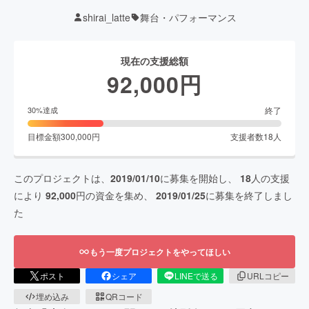
shirai_latte
舞台・パフォーマンス
現在の支援総額
92,000
円
終了
30
%達成
目標金額
300,000
円
支援者数
18
人
このプロジェクトは、
2019/01/10
に募集を開始し、
18
人の支援
により
92,000
円の資金を集め、
2019/01/25
に募集を終了しまし
た
もう一度プロジェクトをやってほしい
ポスト
シェア
LINEで送る
URLコピー
埋め込み
QRコード