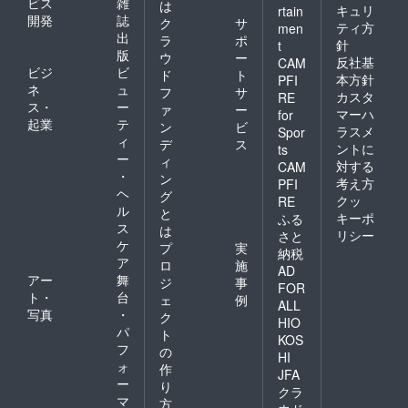
ビス
雑
は
キュリ
rtain
開発
誌
ク
サ
ティ方
men
出
ラ
ポ
針
t
版
ウ
ー
反社基
CAM
ビジ
ビ
ド
ト
本方針
PFI
ネ
ュ
フ
サ
カスタ
RE
ス・
ー
ァ
ー
マーハ
for
起業
テ
ン
ビ
ラスメ
Spor
ィ
デ
ス
ントに
ts
ー
ィ
対する
CAM
・
ン
考え方
PFI
ヘ
グ
クッ
RE
ル
と
キーポ
ふる
ス
は
リシー
さと
ケ
プ
実
納税
ア
ロ
施
AD
アー
舞
ジ
事
FOR
ト・
台
ェ
例
ALL
写真
・
ク
HIO
パ
ト
KOS
フ
の
HI
ォ
作
JFA
ー
り
クラ
マ
方