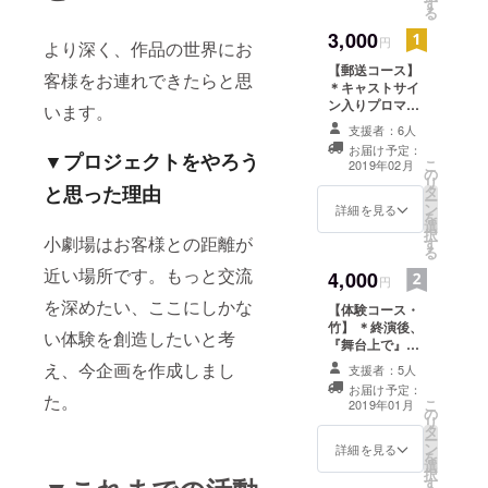
す
ただきます）
る
（ご支援者様が
3,000
複数人いらっ
円
より深く、作品の世界にお
しゃっても、グ
【郵送コース】
ループショット
客様をお連れできたらと思
＊キャストサイ
ではなく、お一
ン入りプロマイ
います。
人ずつキャスト
ド（非売品） ＊
全員と撮影致し
支援者：6人
台本 （公演チ
ます） （ご支援
お届け予定：
▼プロジェクトをやろう
ケットは含みま
者様のスマート
こ
2019年02月
の
せん。ご了承く
フォン、または
リ
と思った理由
タ
ださい）
主宰のスマート
ー
ン
詳細を見る
フォンで撮影い
を
選
たします） ＊別
択
小劇場はお客様との距離が
す
途、公演チケッ
る
ト3500円をご入
近い場所です。もっと交流
4,000
円
場時にお支払い
いただきます。
を深めたい、ここにしかな
【体験コース・
竹】 ＊終演後、
い体験を創造したいと考
『舞台上で』
キャスト全員と
え、今企画を作成しまし
支援者：5人
記念撮影（２
お届け予定：
ポーズ） （終演
た。
こ
2019年01月
の
後、他のお客様
リ
タ
のご退出後とな
ー
ン
りますので、30
詳細を見る
を
選
分程度お待ちい
択
す
ただきます）