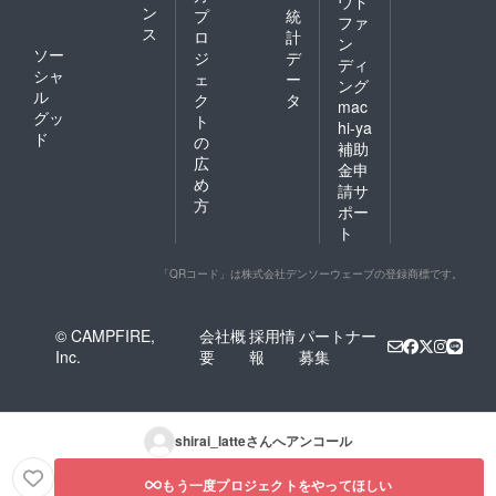
ウド
ン
プ
統
ファ
ス
ロ
計
ン
ソー
ジ
デ
ディ
シャ
ェ
ー
ング
ル
ク
タ
mac
グッ
ト
hi-ya
ド
の
補助
広
金申
め
請サ
方
ポー
ト
「QRコード」は株式会社デンソーウェーブの登録商標です。
© CAMPFIRE,
会社概
採用情
パートナー
Inc.
要
報
募集
shirai_latte
さんへアンコール
もう一度プロジェクトをやってほしい