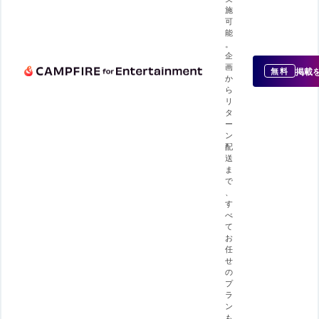
施
可
能
。
企
画
掲載
無料
か
ら
リ
タ
ー
ン
配
送
ま
で
、
す
べ
て
お
任
せ
の
プ
ラ
ン
も