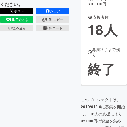
300,000円
ください。
まちづくり・地域活性化
ポスト
シェア
支援者数
LINEで送る
URLコピー
18
人
CAMPFIRE for Social Good
CAMPFIRE Creation
埋め込み
QRコード
CAMPFIREふるさと納税
machi-ya
コミュニティ
募集終了まで残
り
終了
このプロジェクトは、
2019/01/10
に募集を開始
し、
18
人の支援により
92,000
円の資金を集め、