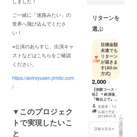
しました！
ご一緒に「迷路みたい」の
リターンを
世界へ飛び込んでくださ
選ぶ
い！
目標金額
※公演のあらすじ、出演キャ
未達でも
ストなどはこちらをご確認
リターン
が届きま
ください。
す
(All-in
方式)
https://aoiroyusen.jimdo.com
2,000
円
/
【体験コース・
松】 ＊終演後、
『舞台上で』
キャスト全員と
支援者：1人
▼このプロジェク
記念撮影（２
お届け予定：
ポーズ） （終演
こ
2019年01月
の
後、他のお客様
トで実現したいこ
リ
タ
のご退出後とな
ー
ン
りますので、30
詳細を見る
を
と
選
分程度お待ちい
択