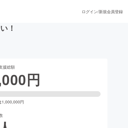
ログイン
/
新規会員登録
たい！
うすぐ公開されます
支援総額
プロダクト
,000
円
ファッション
スポーツ
,000,000円
数
ア
ソーシャルグッド
人