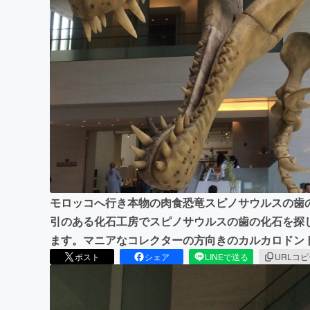
まちづくり・地域活性化
モロッコへ行き本物の肉食恐竜スピノサウルスの歯
引のある化石工房でスピノサウルスの歯の化石を探
ます。マニアなコレクターの方向きのカルカロドン
ポスト
シェア
LINEで送る
URLコ