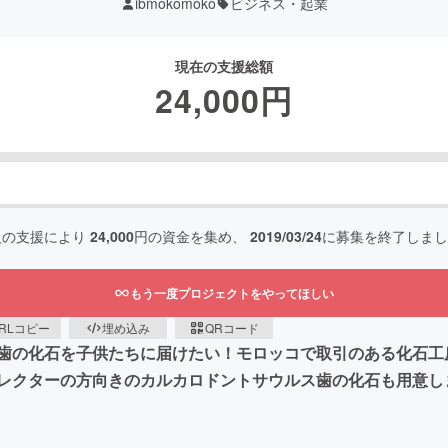
ibmokomoko
ビジネス・起業
現在の支援総額
24,000
円
人の支援により
24,000
円の資金を集め、
2019/03/24
に募集を終了しまし
もう一度プロジェクトをやってほしい
RLコピー
埋め込み
QRコード
歯の化石を子供たちに届けたい！モロッコで取引のある化石工
レクターの方向きのカルカロドントサウルス歯の化石も用意し