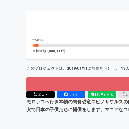
2
%達成
目標金額
1,000,000
円
このプロジェクトは、
2019/01/11
に募集を開始し、
13
ポスト
シェア
LINEで送る
U
モロッコへ行き本物の肉食恐竜スピノサウルスの
安で日本の子供たちに提供をします。マニアなコ