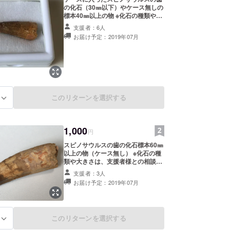
の化石（30㎜以下）やケース無しの
標本40㎜以上の物 ※化石の種類や大
きさは、支援者様との相談のもと、
支援者：6人
最終的に決定します。
お届け予定：2019年07月
このリターンを選択する
る
1,000
円
スピノサウルスの歯の化石標本60㎜
以上の物（ケース無し） ※化石の種
類や大きさは、支援者様との相談の
もと、最終的に決定します。
支援者：3人
お届け予定：2019年07月
このリターンを選択する
る