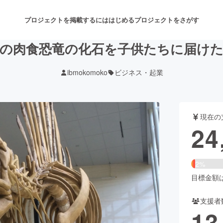
プロジェクトを掲載するには
はじめる
プロジェクトをさがす
の肉食恐竜の化石を子供たちに届け
ibmokomoko
ビジネス・起業
注目のリターン
注目の新着プロジェクト
募集終了が近いプロジェクト
も
現在の
音楽
舞台・パフォーマンス
24
ゲーム・サービス開発
フード・飲食店
2%
書籍・雑誌出版
アニメ・漫画
目標金額は1
支援者
チャレンジ
ビューティー・ヘルスケ
13