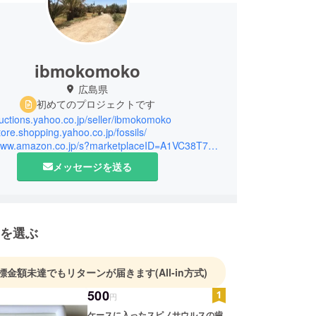
ibmokomoko
広島県
初めてのプロジェクトです
auctions.yahoo.co.jp/seller/ibmokomoko
store.shopping.yahoo.co.jp/fossils/
https://www.amazon.co.jp/s?marketplaceID=A1VC38T7YXB528&me=A2XCLL5NEXEPFI&merchant=A2XCLL5NEXEPFI
メッセージを送る
を選ぶ
標金額未達でもリターンが届きます
(All-in方式)
500
円
ケースに入ったスピノサウルスの歯