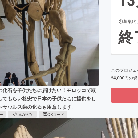
募集終
CAMPFIRE for Social Good
CAMPFIRE Creation
終
CAMPFIREふるさと納税
machi-ya
コミュニティ
このプロジェ
24,000
円の資
の化石を子供たちに届けたい！モロッコで取
してもらい格安で日本の子供たちに提供をし
トサウルス歯の化石も用意します。
ピー
埋め込み
QRコード