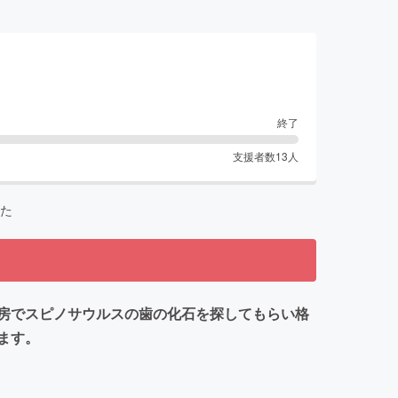
終了
支援者数
13
人
た
房でスピノサウルスの歯の化石を探してもらい格
ます。