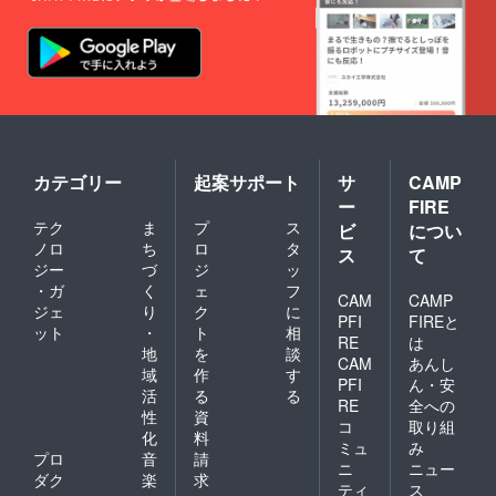
カテゴリー
起案サポート
サ
CAMP
ー
FIRE
テク
ま
プ
ス
ビ
につい
ノロ
ち
ロ
タ
ス
て
ジー
づ
ジ
ッ
・ガ
く
ェ
フ
CAM
CAMP
ジェ
り
ク
に
PFI
FIREと
ット
・
ト
相
RE
は
地
を
談
CAM
あんし
域
作
す
PFI
ん・安
活
る
る
RE
全への
性
資
コ
取り組
化
料
ミュ
み
プロ
音
請
ニ
ニュー
ダク
楽
求
ティ
ス