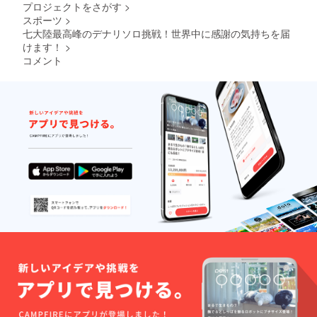
プロジェクトをさがす
>
す。 心
スポーツ
>
ばかり
ではあ
七大陸最高峰のデナリソロ挑戦！世界中に感謝の気持ちを届
ります
けます！
>
が、ア
コメント
ラスカ
のポス
トカー
ドを届
け先に
お届け
しま
す。