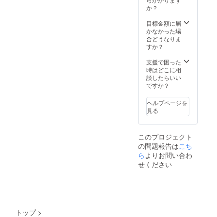
ルース
か？
の写真
とその
目標金額に届
旅の写
かなかった場
真をお
合どうなりま
送りさ
すか？
せて頂
きま
支援で困った
す。 ま
時はどこに相
た今回
談したらいい
デナリ
ですか？
やアラ
スカの
ヘルプページを
写真
見る
や・旅
の写真
などを
このプロジェクト
送らさ
の問題報告は
こち
せて頂
きま
ら
よりお問い合わ
す。 ま
せください
た、山
頂で掲
げる旗
に名前
を書か
させて
トップ
>
頂きま