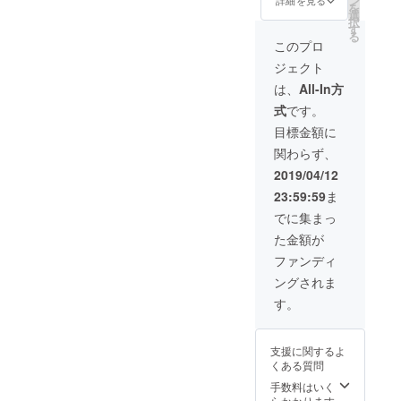
ン
詳細を見る
を
に名前
受けで
選
択
若しく
きませ
す
る
はペン
ん) 場所
このプロ
ネーム
や交通
ジェクト
などを
費は要
書かさ
相談に
は、
All-In方
せて頂
なりま
式
です。
きま
すが、
す。 山
世界中
目標金額に
頂での
に行け
関わらず、
名前入
ない所
りの写
(武装地
2019/04/12
真も
帯以外)
23:59:59
ま
撮って
は私に
メール
は無い
でに集まっ
でお送
と思い
た金額が
りしま
ます。
す。
お礼と
ファンディ
熱い
ングされま
メッ
セー
す。
ジ、前
回の
登った
支援に関するよ
ヨー
くある質問
ロッパ
最高峰
手数料はいく
エルブ
らかかります