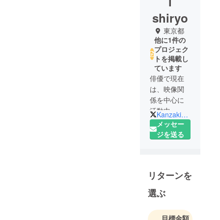
i
shiryo
東京都
他に1件の
プロジェク
トを掲載し
ています
俳優で現在
は、映像関
係を中心に
活動中。
KanzakiShiryou
また、バッ
メッセー
クパッカー
ジを送る
として、
116ヶ国、訪
れた街は450
リターンを
以上、世界
遺産は250以
選ぶ
上を約1000
日にかけて
目標金額
旅をした。