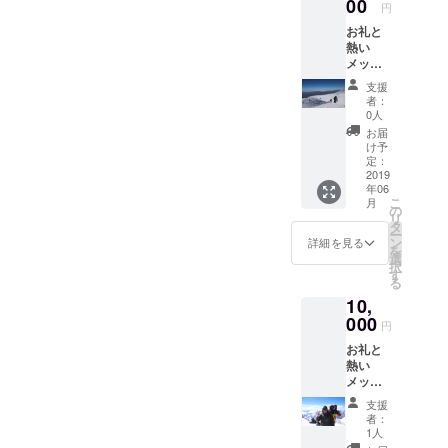
させて
00
円
頂きま
お礼と
す。
熱い
メッ
セー
支援
ジ、前
者：
回の
0人
登った
お届
ヨー
け予
ロッパ
定：
最高峰
2019
年06
エルブ
こ
月
ルース
の
リ
の写真
タ
ー
とその
ン
詳細を見る
を
旅の写
選
択
真をお
す
る
送りさ
10,
せて頂
きま
000
円
す。 ま
お礼と
た今回
熱い
デナリ
メッ
やアラ
セー
スカの
支援
ジ、前
写真
者：
回の
や・旅
1人
登った
の写真