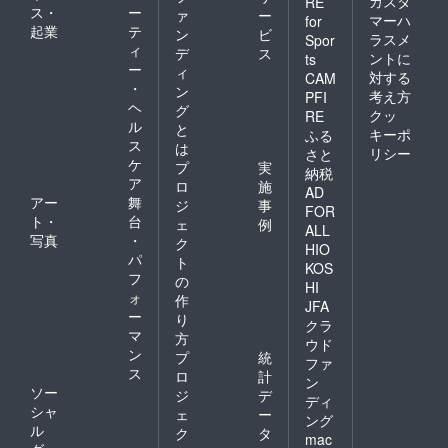
カスタ
RE
ス・
ー
ァ
ー
マーハ
for
起業
テ
ン
ビ
ラスメ
Spor
ィ
デ
ス
ントに
ts
ー
ィ
対する
CAM
・
ン
考え方
PFI
ヘ
グ
クッ
RE
ル
と
キーポ
ふる
ス
は
リシー
さと
ケ
プ
実
納税
ア
ロ
施
AD
アー
舞
ジ
事
FOR
ト・
台
ェ
例
ALL
写真
・
ク
HIO
パ
ト
KOS
フ
の
HI
ォ
作
JFA
ー
り
クラ
マ
方
ウド
ン
プ
統
ファ
ス
ロ
計
ン
ソー
ジ
デ
ディ
シャ
ェ
ー
ング
ル
ク
タ
mac