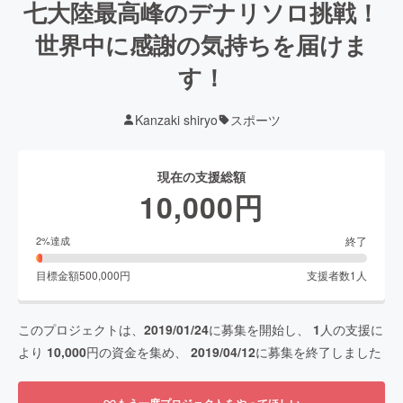
七大陸最高峰のデナリソロ挑戦！
世界中に感謝の気持ちを届けま
す！
Kanzaki shiryo
スポーツ
現在の支援総額
10,000
円
終了
2
%達成
目標金額
500,000
円
支援者数
1
人
このプロジェクトは、
2019/01/24
に募集を開始し、
1
人の支援に
より
10,000
円の資金を集め、
2019/04/12
に募集を終了しました
もう一度プロジェクトをやってほしい