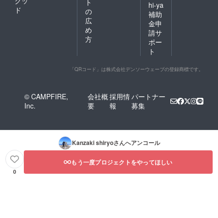
グッ
ト
hi-ya
ド
の
補助
広
金申
め
請サ
方
ポー
ト
「QRコード」は株式会社デンソーウェーブの登録商標です。
© CAMPFIRE,
会社概
採用情
パートナー
Inc.
要
報
募集
Kanzaki shiryo
さんへアンコール
もう一度プロジェクトをやってほしい
0