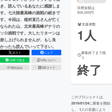
2%
き、読んでいるあなたに感謝しま
目標金額は
まちづくり・地域活性化
500,000円
す。七大陸最高峰の挑戦の続きで
す。今回は、植村直己さんが亡く
支援者数
CAMPFIRE for Social Good
CAMPFIRE Creation
なられた山、北米最高峰デナリの
1
人
CAMPFIREふるさと納税
machi-ya
コミュニティ
ソロ挑戦です。大したリターンは
差し上げられませんが、もし良
かったら読んでいって下さい。
募集終了まで残
ポスト
シェア
り
LINEで送る
URLコピー
終了
埋め込み
QRコード
このプロジェクトは、
2019/01/24
に募集を開始
し、
1
人の支援により