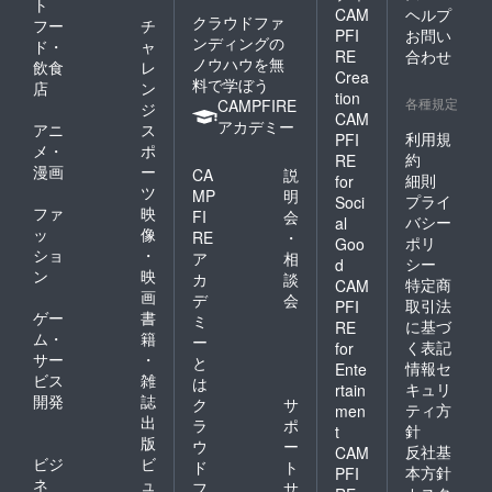
ト
CAM
ヘルプ
クラウドファ
フー
チ
PFI
お問い
ンディングの
ド・
ャ
RE
合わせ
ノウハウを無
飲食
レ
Crea
料で学ぼう
店
ン
tion
各種規定
CAMPFIRE
ジ
CAM
アカデミー
アニ
ス
利用規
PFI
メ・
ポ
約
RE
漫画
ー
CA
説
細則
for
ツ
MP
明
プライ
Soci
ファ
映
FI
会
バシー
al
ッ
像
RE
・
ポリ
Goo
ショ
・
ア
相
シー
d
ン
映
カ
談
特定商
CAM
画
デ
会
取引法
PFI
ゲー
書
ミ
に基づ
RE
ム・
籍
ー
く表記
for
サー
・
と
情報セ
Ente
ビス
雑
は
キュリ
rtain
開発
誌
ク
サ
ティ方
men
出
ラ
ポ
針
t
版
ウ
ー
反社基
CAM
ビジ
ビ
ド
ト
本方針
PFI
ネ
ュ
フ
サ