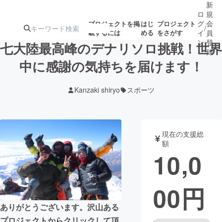
新
ロ
規
グ
会
プロジェクトを掲
はじ
プロジェクト
/
載するには
める
をさがす
イ
員
ン
登
七大陸最高峰のデナリソロ挑戦！世界
録
中に感謝の気持ちを届けます！
人気のプロ
注目のリ
注目の新着プロ
募集終了が近いプ
もうすぐ公開
Kanzaki shiryo
スポーツ
ジェクト
ターン
ジェクト
ロジェクト
されます
アート・写真
音楽
現在の支援総
額
10,0
テクノロジー・ガジェット
ゲーム・サ
00
円
映像・映画
書籍・雑誌
ありがとうございます。沢山ある
ビジネス・起業
チャレンジ
プロジェクトからクリックして頂