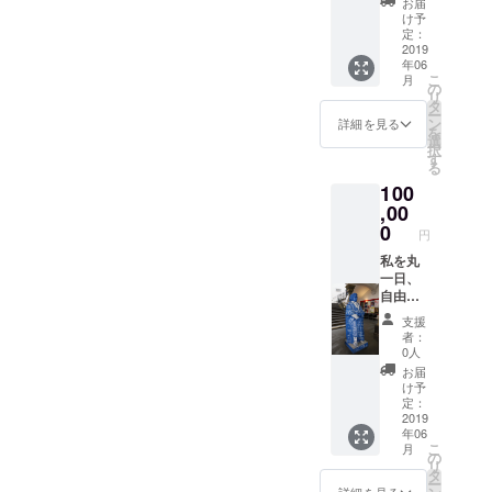
お届
ヨー
などを
け予
ロッパ
メール
定：
最高峰
2019
で送ら
年06
エルブ
させて
こ
月
ルース
頂きま
の
リ
の写真
す。
タ
ー
とその
ン
詳細を見る
を
旅の写
選
択
真をお
す
る
送りさ
100
せて頂
きま
,00
す。 ま
0
円
た今回
デナリ
私を丸
やアラ
一日、
スカの
自由に
写真
お使い
支援
や・旅
くださ
者：
の写真
い。 (公
0人
などを
序良俗
お届
送らさ
に反す
け予
せて頂
る内
定：
きま
容、法
2019
年06
す。 ま
令に違
こ
月
た、山
反する
の
リ
頂で掲
内容な
タ
ー
げる旗
どはお