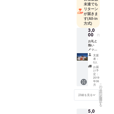
未達でも
列車は70ヶ
リターン
国以上で乗
が届きま
車し、ヒッ
す
(All-in
チハイクな
方式)
ども、30ヶ
3,0
国以上で総
00
円
距離は1万キ
お礼と
ロ以上。
熱い
メッ
旅の中では
セー
現在も挑戦
支援
ジ、前
者：
中の 七大陸
回の
0人
登った
最高峰に登
お届
ヨー
け予
り、世界中
ロッパ
定：
のディズ
最高峰
2019
年06
エルブ
ニーランド
こ
月
ルース
の
リ
もなども制
の写真
タ
ー
とその
覇してい
ン
詳細を見る
を
旅の写
選
る。
択
真をお
す
る
メール
5,0
で送り