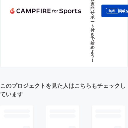
専
門
掲載
無料
サ
ポ
ー
ト
付
き
で
始
め
よ
う
！
このプロジェクトを見た人はこちらもチェックし
ています